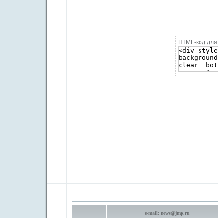
HTML-код для 
e-mail:
news@jmp.ru