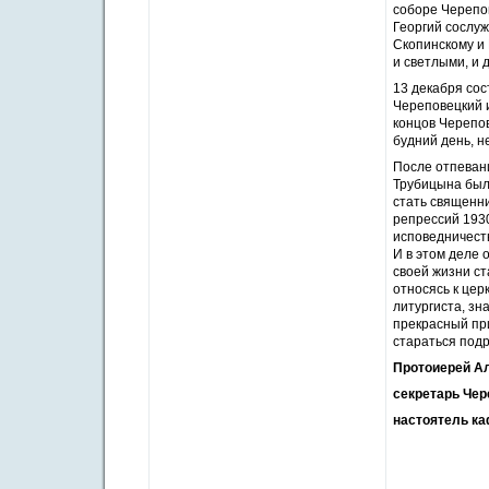
соборе Черепо
Георгий сослу
Скопинскому и
и светлыми, и 
13 декабря сос
Череповецкий 
концов Черепо
будний день, н
После отпеван
Трубицына был
стать священни
репрессий 1930
исповедничеств
И в этом деле 
своей жизни ст
относясь к цер
литургиста, зн
прекрасный пр
стараться подр
Протоиерей Ал
секретарь Чер
настоятель к