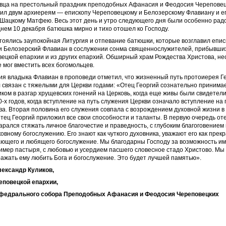
вца на престольный праздник преподобных Афанасия и Феодосия Череповец
жил двум архиереям — епископу Череповецкому и Белозерскому Флавиану и е
 Шацкому Матфею. Весь этот день и утро следующего дня были особенно ра
днем 10 декабря батюшка мирно и тихо отошел ко Господу.
тоялись заупокойная Литургия и отпевание батюшки, которые возглавил епис
и Белозерский Флавиан в сослужении сонма священнослужителей, прибывши
вецкой епархии и из других епархий. Обширный храм Рождества Христова, не
е мог вместить всех богомольцев.
ия владыка Флавиан в проповеди отметил, что жизненный путь протоиерея Г
 связан с тяжелыми для Церкви годами: «Отец Георгий сознательно приним
ком в разгар хрущевских гонений на Церковь, когда еще живы были свидетел
-х годов, когда вступление на путь служения Церкви означало вступление на 
а. Вторая половина его служения совпала с возрождением духовной жизни в
отец Георгий приложил все свои способности и таланты. В первую очередь оте
арался стяжать личное благочестие и праведность, с глубоким благоговением
ковному богослужению. Его знают как чуткого духовника, уважают его как прек
ающего и любящего богослужение. Мы благодарны Господу за возможность им
имер пастыря, с любовью и усердием пасшего словесное стадо Христово. Мы
ажать ему любить Бога и богослужение. Это будет лучшей памятью».
ександр Куликов,
еповецкой епархии,
афедрального собора Преподобных Афанасия и Феодосия Череповецких