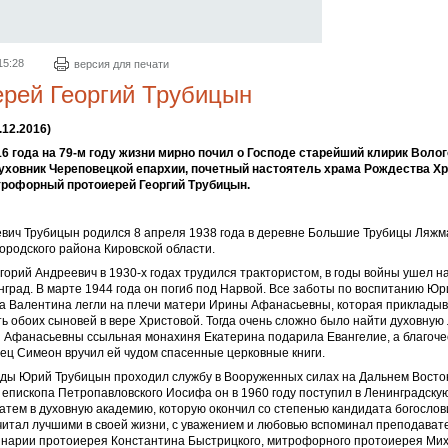
15:28
версия для печати
ерей Георгий Трубицын
.12.2016)
16 года на 79-м году жизни мирно почил о Господе старейший клирик Воло
уховник Череповецкой епархии, почетный настоятель храма Рождества Хр
рофорный протоиерей Георгий Трубицын.
вич Трубицын родился 8 апреля 1938 года в деревне Большие Трубицы Ляжм
ородского района Кировской области.
орий Андреевич в 1930-х годах трудился трактористом, в годы войны ушел н
рад. В марте 1944 года он погиб под Нарвой. Все заботы по воспитанию Юри
а Валентина легли на плечи матери Ирины Афанасьевны, которая прикладыва
ь обоих сыновей в вере Христовой. Тогда очень сложно было найти духовную 
 Афанасьевны ссыльная монахиня Екатерина подарила Евангелие, а благоч
ец Симеон вручил ей чудом спасенные церковные книги.
оды Юрий Трубицын проходил службу в Вооруженных силах на Дальнем Восто
епископа Петропавловского Иосифа он в 1960 году поступил в Ленинградску
атем в духовную академию, которую окончил со степенью кандидата богослов
считал лучшими в своей жизни, с уважением и любовью вспоминал преподава
инарии протоиерея Константина Быстрицкого, митрофорного протоиерея Ми