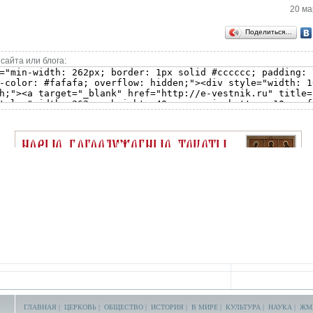
20 ма
Поделиться…
сайта или блога:
ГЛАВНАЯ
|
ЦЕРКОВЬ
|
ОБЩЕСТВО
|
ИСТОРИЯ
|
В МИРЕ
|
КУЛЬТУРА
|
НАУКА
|
ЖМ