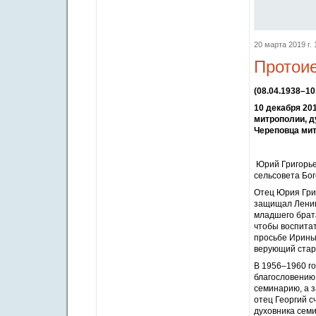
20 марта 2019 г. 
Протои
(08.04.1938–10
10 декабря 20
митрополии, д
Череповца мит
Юрий Григорье
сельсовета Бог
Отец Юрия Григ
защищал Ленинг
младшего брат
чтобы воспитат
просьбе Ирины
верующий стар
В 1956–1960 г
благословению 
семинарию, а з
отец Георгий 
духовника сем