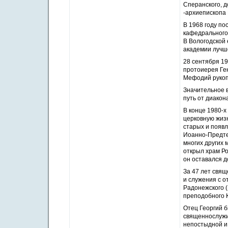
Сперанского, д
-архиепископа 
В 1968 году п
кафедрального
В Вологодской 
академии лучше
28 сентября 19
протоиерея Ген
Мефодий рукопо
Значительное в
путь от диакон
В конце 1980-х
церковную жизн
старых и появл
Иоанно-Предте
многих других 
открыл храм Ро
он оставался д
За 47 лет свя
и служения с 
Радонежского (
преподобного К
Отец Георгий 
священнослужи
непостыдной и 