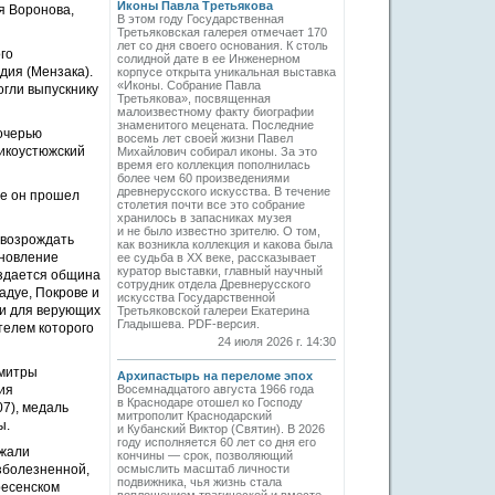
Иконы Павла Третьякова
я Воронова,
В этом году Государственная
Третьяковская галерея отмечает 170
лет со дня своего основания. К столь
го
солидной дате в ее Инженерном
дия (Мензака).
корпусе открыта уникальная выставка
«Иконы. Собрание Павла
огли выпускнику
Третьякова», посвященная
малоизвестному факту биографии
знаменитого мецената. Последние
дочерью
восемь лет своей жизни Павел
ликоустюжский
Михайлович собирал иконы. За это
время его коллекция пополнилась
более чем 60 произведениями
древнерусского искусства. В течение
де он прошел
столетия почти все это собрание
хранилось в запасниках музея
и не было известно зрителю. О том,
 возрождать
как возникла коллекция и какова была
ановление
ее судьба в ХХ веке, рассказывает
куратор выставки, главный научный
оздается община
сотрудник отдела Древнерусского
адуе, Покрове и
искусства Государственной
ри для верующих
Третьяковской галереи Екатерина
Гладышева. PDF-версия.
телем которого
24 июля 2026 г. 14:30
 митры
Архипастырь на переломе эпох
ия
Восемнадцатого августа 1966 года
в Краснодаре отошел ко Господу
07), медаль
митрополит Краснодарский
ы.
и Кубанский Виктор (Святин). В 2026
году исполняется 60 лет со дня его
зжали
кончины — срок, позволяющий
зболезненной,
осмыслить масштаб личности
подвижника, чья жизнь стала
ресенском