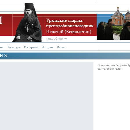
тво
Культура
Интервью
История
Видео
Протоиерей Георгий Т
сайта cherinfo.ru.