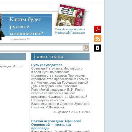
Свежий номер Журнала
Московской Патриархии
Путь храмоздателя
рубицын. Фото с
Советник Патриарха Московского
и всея Руси по вопросам
строительства, куратор Программы
строительства православных храмов
в г. Москве, депутат Государственной
Думы Федерального Собрания
Российской Федерации В. И. Ресин
ответил на вопросы главного
редактора Издательства Московской
Патриархии епископа
Балашихинского и Орехово-Зуевского
Николая. PDF-версия.
15 декабря 2026 г. 15:00
Святой исповедник Афанасий
Орловский — жизнь как
проповедь
Верным чадом Русской Православной