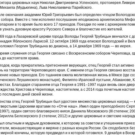
октора церковных наук Николая Дмитриевича Успенского, протоиерея Ливери
Михаила (Мудьюгина), Льва Николаевича Парийского.
осле окончания академии Юрий Григорьевич был определен чтецом Вологодско
 собора. Вместе с тем исполнял послушание иподиакона архиепископа Мефо
епархии в то время было всего 17 приходов. Поездки по ним с архиереем пом
 узнать духовную красоту Русского Севера и благочестие его жителей.
69 года в Лазаревской церкви города Вологды Георгий Трубицын венчался с 
надия Яблонского Ларисой. 12 октября 1969 года епископ Вологодский и Ве
ложил Георгия Трубицына во диакона, а 14 декабря 1969 года — во иерея.
ремя служения отца Георгия связано с Воскресенским собором Череповца, г
а до настоятеля храма.
 годов, когда прекратились притеснения верующих, отец Георгий стал активно
ь на территории Череповецкого края. С именем отца Георгия связано восст
ение новых приходов. Его тщанием ожила молитвенная жизнь в Мяксе (где с
ченского Леушинского монастыря), Филиппо-Ирапской пустыни, Абаканове, К
местах. Благодаря стараниям отца Георгия в 1991–1997 годах вновь свои две
ждества Христова в Череповце, настоятелем, а с 2014 года почетным настоя
о последних дней своей жизни.
щенства отец Георгий Трубицын был удостоен множества церковных наград —
отверстыми Царскими вратами по «Отче наш». Имел орден преподобного Серг
1997), орден святого благоверного князя Даниила Московского (III степени; 20
ирилла Белозерского (I степени; 2012) и другие церковные и светские наград
был опытным и мудрым духовником, к которому за советом и утешением прие
тели, монашествующие и миряне с разных концов России. Он сподобился бе
мирной кончины, которую предвидел и к которой готовился. 9 декабря в Воск