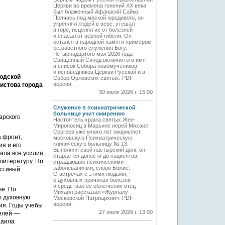
Церкви во времена гонений XX века
был блаженный Афанасий Сайко.
Прячась под маской юродивого, он
укреплял людей в вере, утешал
в горе, исцелял их от болезней
и спасал от верной гибели. Он
остался в народной памяти примером
беззаветного служения Богу.
Четырнадцатого мая 2026 года
Священный Синод включил его имя
в список Собора новомучеников
и исповедников Церкви Русской и в
годской
Собор Орловских святых. PDF-
версия.
истова города
30 июля 2026 г. 15:00
Служение в психиатрической
больнице учит смирению
арского
Настоятель храма святых Жен-
Мироносиц в Марьине иерей Михаил
Сергеев уже много лет окормляет
а фронт,
московскую Психиатрическую
клиническую больницу № 13.
я и его
Выполняя свой пастырский долг, он
ла все усилия,
старается донести до пациентов,
литературу. По
страдающих психическими
заболеваниями, слово Божие.
естивый
О встречах с этими людьми,
о духовных причинах болезни
и средствах ее облегчения отец
ке. По
Михаил рассказал «Журналу
ю духовную
Московской Патриархии». PDF-
версия.
ия. Годы учебы
27 июля 2026 г. 13:00
телей —
хаила