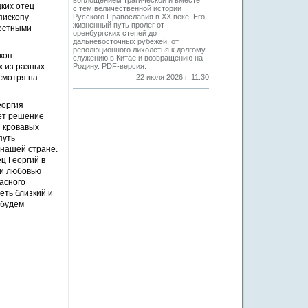
воплощением трагической и вместе
ких отец
с тем величественной истории
пископу
Русского Православия в XX веке. Его
жизненный путь пролег от
достными
оренбургских степей до
дальневосточных рубежей, от
революционного лихолетья к долгому
коп
служению в Китае и возвращению на
х из разных
Родину. PDF-версия.
смотря на
22 июля 2026 г. 11:30
еоргия
ает решение
и кровавых
путь
 нашей стране.
ц Георгий в
 и любовью
расного
еть близкий и
 будем