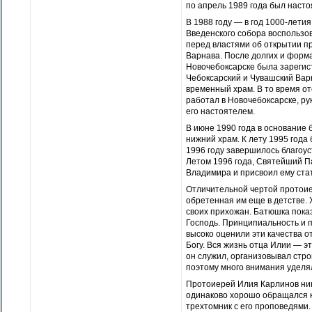
по апрель 1989 года был наст
В 1988 году — в год 1000-лет
Введенского собора воспользо
перед властями об открытии п
Варнава. После долгих и форм
Новочебоксарске была зарегис
Чебоксарский и Чувашский Вар
временный храм. В то время о
работал в Новочебоксарске, р
его настоятелем.
В июне 1990 года в основание 
нижний храм. К лету 1995 года
1996 году завершилось благоу
Летом 1996 года, Святейший Па
Владимира и присвоил ему стат
Отличительной чертой протоие
обретенная им еще в детстве. 
своих прихожан. Батюшка показ
Господь. Принципиальность и 
высоко оценили эти качества о
Богу. Вся жизнь отца Илии — э
он служил, организовывал стро
поэтому много внимания уделя
Протоиерей Илия Карлинов ник
одинаково хорошо обращался к 
трехтомник с его проповедями