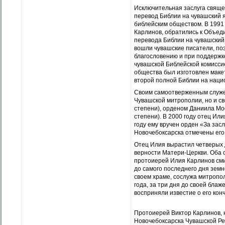
Исключительная заслуга священ
перевод Библии на чувашский я
библейским обществом. В 1991
Карлинов, обратились к Объед
перевода Библии на чувашский 
вошли чувашские писатели, по
благословению и при поддержке
чувашской Библейской комиссие
общества был изготовлен макет
второй полной Библии на нацио
Своим самоотверженным служен
Чувашской митрополии, но и св
степени), орденом Даниила Мос
степени). В 2000 году отец Ил
году ему вручен орден «За зас
Новочебоксарска отмечены его
Отец Илия вырастил четверых д
верности Матери-Церкви. Оба 
протоиерей Илия Карлинов сми
до самого последнего дня земн
своем храме, сослужа митропол
года, за три дня до своей бла
восприняли известие о его конч
Протоиерей Виктор Карлинов, 
Новочебоксарска Чувашской Ре