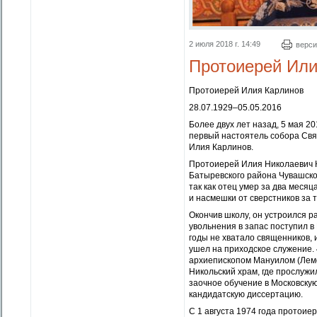
2 июля 2018 г. 14:49
верси
Протоиерей Или
Протоиерей Илия Карлинов
28.07.1929–05.05.2016
Более двух лет назад, 5 мая 20
первый настоятель собора Свя
Илия Карлинов.
Протоиерей Илия Николаевич К
Батыревского района Чувашско
так как отец умер за два меся
и насмешки от сверстников за т
Окончив школу, он устроился 
увольнения в запас поступил в
годы не хватало священников, 
ушел на приходское служение. 
архиепископом Мануилом (Леме
Никольский храм, где прослужил
заочное обучение в Московску
кандидатскую диссертацию.
С 1 августа 1974 года протоие