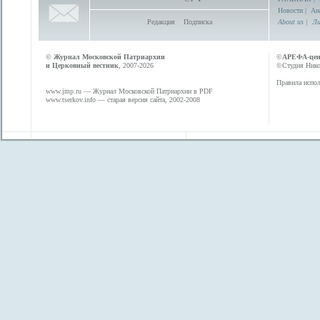
Новости
|
Ан
Редакция
Подписка
About us
|
Ли
©
Журнал Московской Патриархии
©
АРЕФА-це
и Церковный вестник
, 2007-2026
©Студия Никол
Правила испол
www.jmp.ru
— Журнал Московской Патриархии в PDF
www.tserkov.info
— старая версия сайта, 2002-2008