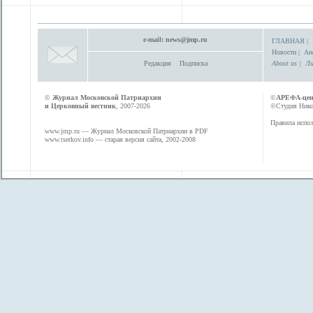
e-mail:
news@jmp.ru
ГЛАВНАЯ
|
Новости
|
Ан
Редакция
Подписка
About us
|
Ли
©
Журнал Московской Патриархии
©
АРЕФА-це
и Церковный вестник
, 2007-2026
©Студия Никол
Правила испол
www.jmp.ru
— Журнал Московской Патриархии в PDF
www.tserkov.info
— старая версия сайта, 2002-2008