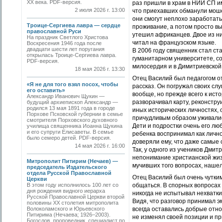
ХХ века. PDF-версия.
раз пришли в храм в НИИ СП им
2 июля 2026 г. 13:00
что приехавших обманули мошен
они смогут неплохо заработать.
Троице-Сергиева лавра — сердце
проживание, а потом просто вы
православной Руси
утешил африканцев. Двое из ни
На праздник Светлого Христова
читал на французском языке.
Воскресения 1946 года после
двадцати шести лет поругания
В 2006 году священник стал с
открылась Троице-Сергиева лавра.
гуманитарном университете, с
PDF-версия.
милосердия и в Димитриевской
18 мая 2026 г. 13:30
Отец Василий был педагогом о
«Я не для того взял посох, чтобы
рассказ. Он погружал своих сл
его оставить»
вообще, но прежде всего к ист
Александр Иванович Щукин —
разворачивал карту, реконстру
будущий архиепископ Александр —
родился 13 мая 1891 года в городе
иных исторических личностях, 
Порхове Псковской губернии в семье
причудливым образом уживалис
смотрителя Порховского духовного
Дети и подростки очень его лю
училища священника Иоанна Щукина
и его супруги Елисаветы. В семье
ребенка воспринимал как лично
было семеро детей. PDF-версия.
доверяли ему, что даже самые 
14 мая 2026 г. 16:00
Так, у одного из учеников Дмит
непонимание христианской жиз
Митрополит Питирим (Нечаев) —
мучивших того вопросах, наше
председатель Издательского
отдела Русской Православной
Отец Василий был очень чутким
Церкви
В этом году исполнилось 100 лет со
общаться. В спорных вопросах 
дня рождения видного иерарха
никогда не испытывал нехватки
Русской Православной Церкви второй
Видя, что разговор принимал 
половины XX столетия митрополита
Волоколамского и Юрьевского
всегда оставались добрые отно
Питирима (Нечаева; 1926–2003).
не изменял своей позиции и пр
Богослов, проповедник, специалист по