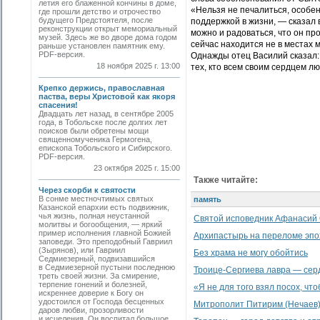
летия его блаженной кончины в доме,
«Нельзя не печалиться, особен
где прошли детство и отрочество
будущего Предстоятеля, после
поддержкой в жизни, — сказал 
реконструкции открыт мемориальный
можно и радоваться, что он пр
музей. Здесь же во дворе дома годом
сейчас находится не в местах м
раньше установлен памятник ему.
PDF-версия.
Однажды отец Василий сказал: 
18 ноября 2025 г. 13:00
тех, кто всем своим сердцем лю
Крепко держись, православная
паства, веры Христовой как якоря
спасения!
Двадцать лет назад, в сентябре 2005
года, в Тобольске после долгих лет
поисков были обретены мощи
священномученика Гермогена,
епископа Тобольского и Сибирского.
PDF-версия.
23 октября 2025 г. 15:00
Также читайте:
Через скорби к святости
В сонме местночтимых святых
память
Казанской епархии есть подвижник,
чья жизнь, полная неустанной
Святой исповедник Афанасий 
молитвы и богообщения, — яркий
пример исполнения главной Божией
Архипастырь на переломе эпо
заповеди. Это преподобный Гавриил
(Зырянов), или Гавриил
Без храма не могу обойтись
Седмиезерный, подвизавшийся
в Седмиезерной пустыни последнюю
Троице-Сергиева лавра — сер
треть своей жизни. За смирение,
терпение гонений и болезней,
«Я не для того взял посох, чт
искреннее доверие к Богу он
удостоился от Господа бесценных
Митрополит Питирим (Нечаев)
даров любви, прозорливости
и исцеления. Он воспитал большое