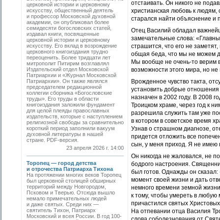
отстаивать. Он никого не подав
церковной истории и церковному
искусству, общественный деятель
христианская любовь к людям, 
и профессор Московской духовной
старался найти объяснение и 
академии, он опубликовал более
семидесяти богословских статей,
Отец Василий обладал важнейш
издавал книги, посвященные
замечательные слова: «Главный
церковной истории и церковному
искусству. Его вклад в возрождение
страшится, что его не заметят,
церковного книгоиздания трудно
общая беда, что мы не можем до
переоценить. Более тридцати лет
Мы вообще не очень-то верим в 
митрополит Питирим возглавлял
Издательский отдел Московской
возможности этого мира, но не
Патриархии и «Журнал Московской
Патриархии». Он также являлся
Врожденное чувство такта, отс
председателем редакционной
установить добрые отношения 
коллегии сборника «Богословские
назначен в 2002 году. В 2008 
труды». Его труды в области
книгоиздания заложили фундамент
Троицком храме, через год к н
для целой плеяды православных
разрешила служить там уже пос
издательств, которые с наступлением
в котором в советское время х
религиозной свободы за сравнительно
короткий период заполнили вакуум
Узнав о страшном диагнозе, оте
духовной литературы в нашей
придется отложить все попечен
стране. PDF-версия.
сын, у меня приход. Я не имею
23 апреля 2026 г. 14:00
Он никогда не жаловался, не по
Торопец — город детства
бодрого настроения. Cвященник 
и отрочества Патриарха Тихона
был готов. Однажды он сказал:
На протяжении многих веков Торопец
момент своей жизни и дать отв
был церковной столицей обширных
территорий между Новгородом,
немного времени земной жизни,
Псковом и Тверью. Отсюда вышло
к тому, чтобы умереть в любую
немало примечательных людей
причастился святых Христовых
и даже святых. Среди них —
святитель Тихон, Патриарх
На отпевании отца Василия Тр
Московский и всея России. В год 100-
слова соболезнования от Свят