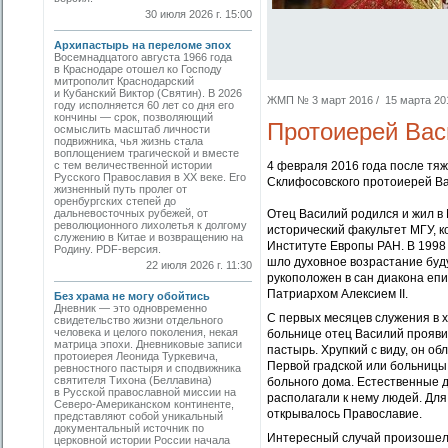
30 июля 2026 г. 15:00
Архипастырь на переломе эпох
Восемнадцатого августа 1966 года
в Краснодаре отошел ко Господу
митрополит Краснодарский
и Кубанский Виктор (Святин). В 2026
ЖМП № 3 март 2016 / 15 марта 2016
году исполняется 60 лет со дня его
кончины — срок, позволяющий
Протоиерей Вас
осмыслить масштаб личности
подвижника, чья жизнь стала
воплощением трагической и вместе
с тем величественной истории
4 февраля 2016 года после тя
Русского Православия в XX веке. Его
Склифосовского протоиерей Ва
жизненный путь пролег от
оренбургских степей до
дальневосточных рубежей, от
Отец Василий родился и жил в 
революционного лихолетья к долгому
исторический факультет МГУ, к
служению в Китае и возвращению на
Институте Европы РАН. В 1998
Родину. PDF-версия.
шло духовное возрастание буду
22 июля 2026 г. 11:30
рукоположен в сан диакона епи
Патриархом Алексием II.
Без храма не могу обойтись
Дневник — это одновременно
С первых месяцев служения в 
свидетельство жизни отдельного
человека и целого поколения, некая
больнице отец Василий прояви
матрица эпохи. Дневниковые записи
пастырь. Хрупкий с виду, он о
протоиерея Леонида Туркевича,
Первой градской или больницы 
ревностного пастыря и сподвижника
святителя Тихона (Беллавина)
больного дома. Естественные д
в Русской православной миссии на
располагали к нему людей. Дл
Северо-Американском континенте,
открывалось Православие.
представляют собой уникальный
документальный источник по
Интересный случай произошел 
церковной истории России начала