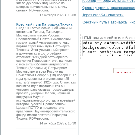
Торопец — город детства и от
число духовных чад, многие из
которых причислены ныне к лику
Крепко держись, православная
святых. PDF-версия.
Через скорби к святости
17 октября 2025 г. 13:00
Крестный путь Патриарха Тих
Крестный путь Патриарха Тихона
В год 100-летия блаженной кончины
святителя Тихона, Патриарха
Московского и всея России,
HTML-код для сайта или блога
Православный Свято-Тихоновский
гуманитарный университет открыл
портал «Крестный путь Патриарха
Тихона». Этот уникальный проект
в документах и фотографиях
отражает 2698 дней патриаршего
служения Первосвятителя, начиная
с момента избрания митрополита
Тихона (Беллавина) Патриархом
Московским и всея России на
Поместном Соборе 5 (18) ноября 1917
года до момента его упокоения 25
марта (7 апреля) 1925 года. О том, как
возникла идея портала и как он
устроен, рассказывает руководитель
проекта Дмитрий Павлов, научный
сотрудник Научно-
исследовательского отдела новейшей
истории Русской Православной
Церкви ПСТГУ и председатель
правления Научно-просветительского
фонда имени святого Патриарха
Тихона. PDF-версия.
14 октября 2025 г. 15:30