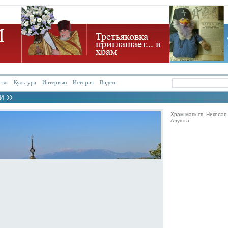
тво
Культура
Интервью
История
Видео
Храм-маяк св. Николая
Алушта