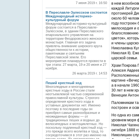
7 июня 2019 г. 16:50
в нем возобнов
каждой Литурги
В Переславле-Залесском состоится
протоиерей Дим
Международный историко-
около 60 челов
культурный форум
году построен 
Международный историко-культурный
форум состоится в Переславле-
милосердия и о
Залесском, в здании Переславского
благословению
епархиального управления на
цветок», котор
территории Феодоровского женского
монастыря. Главная его задача
и члены царско
привлечь внимание широкого круга
Николаевна Кул
общественности к истории,
Николая II). Е
памятникам и святыням
Переславской земли. Его
царской семьи.
мероприятия планируется провести в
три этапа: 27 марта, 19 и 20 июня и 27
Храм Покрова П
ноября.
Алексея Авдеев
26 марта 2019 г. 14:53
Расположенный
картине «Вечер
Пеший крестный ход
а в начале 196
Многолюдные и многодневные
30 лет в нем х
крестные ходы в России стали
неотъемлемой частью современной
Венеции Антон
православной культуры. Строгого
определения крестного хода в
Паломникам так
уставных документах нет. Именно
построен и осв
поэтому в последние годы он
приобрел самые разнообразные и
Но одна из са
неожиданные формы — от
уровнем моря ф
традиционных пеших и водных до
велосипедных и мотоциклетных. Но
Николая Чагина
поскольку подлинный крестный ход —
октября 1888 г
это прежде всего молитва и труд, то
Николишин служ
сосредоточимся в этот раз именно на
пеших ходах. Их организаторы за