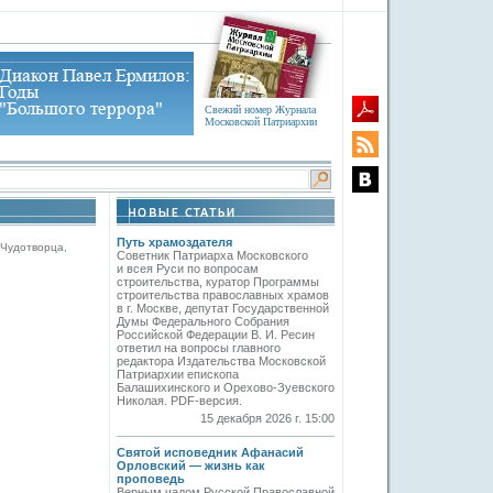
Свежий номер Журнала
Московской Патриархии
Путь храмоздателя
 Чудотворца,
Советник Патриарха Московского
и всея Руси по вопросам
строительства, куратор Программы
строительства православных храмов
в г. Москве, депутат Государственной
Думы Федерального Собрания
Российской Федерации В. И. Ресин
ответил на вопросы главного
редактора Издательства Московской
Патриархии епископа
Балашихинского и Орехово-Зуевского
Николая. PDF-версия.
15 декабря 2026 г. 15:00
Святой исповедник Афанасий
Орловский — жизнь как
проповедь
Верным чадом Русской Православной