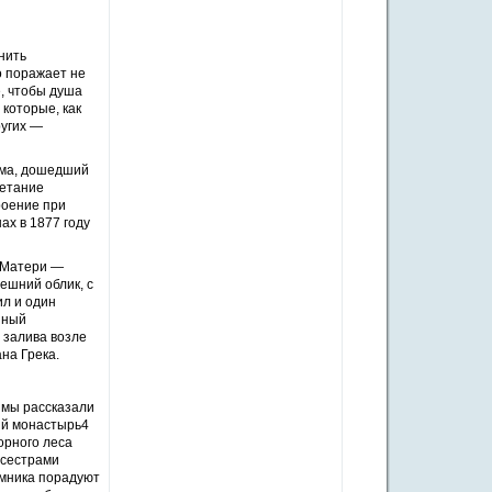
нить
о поражает не
е, чтобы душа
 которые, как
ругих —
рыма, дошедший
четание
роение при
ах в 1877 году
 Матери —
ешний облик, с
ил и один
нный
 залива возле
на Грека.
 мы рассказали
ий монастырь4
орного леса
 сестрами
омника порадуют