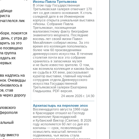
Иконы Павла Третьякова
В этом году Государственная
Третьяковская галерея отмечает 170
ладбище
лет со дня своего основания. К столь
Христа
солидной дате в ее Инженерном
корпусе открыта уникальная выставка
ечатлелся лик
«Иконы. Собрание Павла
Третьякова», посвященная
малоизвестному факту биографии
оборе, покоятся
знаменитого мецената. Последние
день, с утра до
восемь лет своей жизни Павел
Михайлович собирал иконы. За это
арить за это
время его коллекция пополнилась
лю посвящено
более чем 60 произведениями
ла группа
древнерусского искусства. В течение
столетия почти все это собрание
издать их
хранилось в запасниках музея
первых
и не было известно зрителю. О том,
как возникла коллекция и какова была
ее судьба в ХХ веке, рассказывает
ва надпись на
куратор выставки, главный научный
сотрудник отдела Древнерусского
анок. Очевидцы
искусства Государственной
обновилось в
Третьяковской галереи Екатерина
в, став
Гладышева. PDF-версия.
а через дорогу
24 июля 2026 г. 14:30
Архипастырь на переломе эпох
вловского
Восемнадцатого августа 1966 года
имферополя
в Краснодаре отошел ко Господу
митрополит Краснодарский
и Кубанский Виктор (Святин). В 2026
ральный
году исполняется 60 лет со дня его
кончины — срок, позволяющий
осмыслить масштаб личности
оду вместо
подвижника, чья жизнь стала