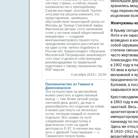
небольшой дере
систему страны, и сейчас пешее
хранились мощи
паломничество к преподобному
Сергию выглядит экзотикой. Группа
года перенесли
энтузиастов решила изменить это
исцелении бол
представление, занявшись
обустройством пешеходной тропы из
Жемчужины юж
Москвы до Троице-Сергиевой лавры.
Фактически авторы этого начинания
В Крыму сегодн
стоят у истоков новой общест­венной
Ялте и ее окр
инициативы — создания
многокилометрового пешего пути,
возведено в ко
преодоление которого рассчитано не
собой окружающ
на одни сутки: ничего подобного в
степени связан
России нет. Корреспондент «Журнала
Московской Патриархии» анализирует
часто жертвова
этот опыт и делится собственными
Александро-Нев
рекомендациями по правильной
в 1902 году в п
подготовке к такому паломничеству.
PDF-версия
XX века в куль
4 октября 2019 г. 16:59
московской и я
праздничности 
Паломничество из Тамани в
Булгаков, а по
Дивноморское
закрывался все
Это путешествие на автомобиле
можно уместить в единственный
Крестовоздвиж
выезд — тем более летний (когда
в 1863 году в 
световой день долог), да еще и
разнообразить его отдыхом на пляже.
чахоткой. Весь
А можно растянуть на несколько
архитектором И
суток, посещая каждый из пунктов
императорскую
отдельно. Все храмы по пути
следования легкодоступны и
панихиду по по
фактически стоят на одной
Здесь же отец
автотрассе Е-97. А начнем мы наш
В 1910–1911 го
путь с древней Тьмутаракани — с
Таманского полуострова.
византийской к