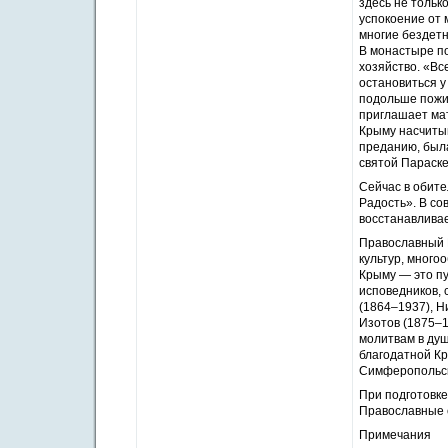
здесь не тольк
успокоение от 
многие бездетн
В монастыре по
хозяйство. «Вс
остановиться у
подольше пожит
приглашает мат
Крыму насчитыв
преданию, была
святой Параске
Сейчас в обите
Радость». В со
восстанавливае
Православный 
культур, много
Крыму — это пу
исповедников,
(1864–1937), Н
Изотов (1875–1
молитвам в ду
благодатной К
Симферопольск
При подготовке
Православные 
Примечания