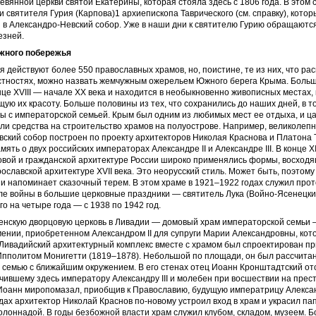
вянной церкви святой Екатерины, которая стояла здесь с 1806 года. В этом
 святителя Гурия (Карпова)1 архиепископа Таврического (см. справку), кото
 в Александро-Невский собор. Уже в наши дни к святителю Гурию обращаютс
езней.
ного побережья
я действуют более 550 православных храмов, но, поистине, те из них, что ра
естностях, можно назвать жемчужным ожерельем Южного берега Крыма. Больш
нце XVIII — начале XX века и находится в необыкновенно живописных местах, 
ую их красоту. Больше половины из тех, что сохранились до наших дней, в т
ы с императорской семьей. Крым был одним из любимых мест ее отдыха, и ц
ли средства на строительство храмов на полуострове. Например, великолеп
ский собор построен по проекту архитекторов Николая Краснова и Платона
амять о двух российских императорах Александре II и Александре III. В конце 
товой и гражданской архитектуре России широко применялись формы, восходя
рославской архитектуре XVII века. Это неорусский стиль. Может быть, поэтому
и напоминает сказочный терем. В этом храме в 1921–1922 годах служил про
сле войны в большие церковные праздники — святитель Лука (Войно-Ясенецки
го на четыре года — с 1938 по 1942 год.
енскую дворцовую церковь в Ливадии — домовый храм императорской семьи 
имении, приобретенном Александром II для супруги Марии Александровны, ко
 Ливадийский архитектурный комплекс вместе с храмом был спроектирован 
пполитом Монигетти (1819–1878). Небольшой по площади, он был рассчитан
 семью с ближайшим окружением. В его стенах отец Иоанн Кронштадтский от
чившему здесь императору Александру III и молебен при восшествии на престо
 Иоанн миропомазал, приобщив к Православию, будущую императрицу Алекса
дах архитектор Николай Краснов по-новому устроил вход в храм и украсил па
олоннадой. В годы безбожной власти храм служил клубом, складом, музеем. 