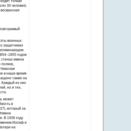
 ходит только
ло 30 человек).
 воскресная
неповторимый
уэты военных
 о защитниках
 напоминающем
854–1855 годов:
 стенах имена
 полков,
 Николая
же в наше время
ращено также на
 Каждый из них
ей, но и тех,
ста.
м, может
йкость в
37), который за
Романа
я. В 1936 году
 именем Иосиф и
Матери на