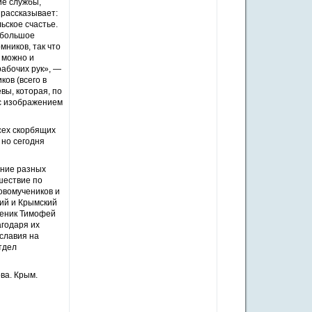
ие службы,
 рассказывает:
ьское счастье.
небольшое
мников, так что
, можно и
рабочих рук», —
ов (всего в
вы, которая, по
 с изображением
сех скорбящих
 но сегодня
ение разных
шествие по
овомучеников и
ий и Крымский
ченик Тимофей
агодаря их
славия на
тдел
ва. Крым.