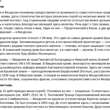
е.
ени
чи и Феодосии паломнику предоставляется возможность самостоятельно срав
храмы, даты строительства которых разнесены порой на несколько веков. Н
ческий контекст: под старинными сводами хочется остаться как можно дольш
 и напиталась благодатью звучащей здесь молитвы. Речь идет о трех храмах,
и, плывут сквозь эпохи и века. Один из них — Предтеченский в Керчи, а два д
верский — в Феодосии.
едтечи археологи относят к VIII веку. Это один из самых древних храмов К
зданном виде. Запоминающаяся деталь в его византийской архитектуре — со
блоков с рядами плоского красного кирпича — плинфы, которая защищает ст
. В османский период храм был мечетью, а в советский — музеем. В этих стен
его святителя Луку (Войно-Ясенецкого).
храмы — Введения во храм Пресвятой Богородицы и Иверской иконы Божией
тветственно VIII и XIV веками. В Введенском храме, многократно менявшем вн
од размещалась кафедра викария Екатеринославской епархии. Здесь же служ
ков Крымской земли — преподобномученик Варфоломей (Ратных), расстреля
 1938 году. В Иверском храме, стоящем на живописном берегу Феодосийского
пости XIV века, сохранились фрески, относимые специалистами к кисти Феофа
онастырь
му 16 действующих монастырей3. Половина из них — пещерные. О некоторых
атериале (см.: ЖМП. 2016. № 7). Топловский Троице-Параскевиевский женск
рассе Симферополь — Феодосия на одном из уступов города Каратау среди г
Тополевка. Он был основан в 1864 году. До этого времени здесь с несколькими
олгарская девушка Константина из близлежащего селения Кишлав. Душу пал