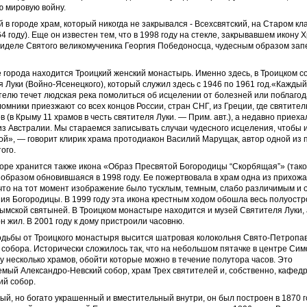
ю мировую войну.
 в городе храм, который никогда не закрывался - Всехсвятский, на Старом к
4 году). Еще он известен тем, что в 1998 году на стекле, закрывавшем икону 
иделе Святого великомученика Георгия Победоносца, чудесным образом зап
 города находится Троицкий женский монастырь. Именно здесь, в Троицком с
 Луки (Войно-Ясенецкого), который служил здесь с 1946 по 1961 год.«Каждый 
ителю течет людская река помолиться об исцелении от болезней или поблагод
омники приезжают со всех концов России, стран СНГ, из Греции, где святите
в (в Крыму 11 храмов в честь святителя Луки. — Прим. авт.), а недавно приеха
з Австралии. Мы стараемся записывать случаи чудесного исцеления, чтобы 
ой», — говорит клирик храма протодиакон Василий Марущак, автор одной из 
ого.
оре хранится также икона «Образ Пресвятой Богородицы “Скорбящая”» (тако
 образом обновившаяся в 1998 году. Ее пожертвовала в храм одна из прихож
что на тот момент изображение было тусклым, темным, слабо различимым и 
ия Богородицы. В 1999 году эта икона крестным ходом обошла весь полуостро
ымской святыней. В Троицком монастыре находится и музей Святителя Луки, 
он жил. В 2001 году к дому пристроили ­часовню.
одьбы от Троицкого монастыря высится шатровая колокольня Свято-Петропа
собора. Исторически сложилось так, что на небольшом пятачке в центре С
у несколько храмов, обойти которые можно в течение полутора часов. Это
мый Александро-Невский собор, храм Трех святителей и, собственно, кафед
ий собор.
й, но богато украшенный и вместительный внутри, он был построен в 1870 г