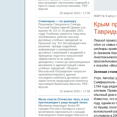
рассказывают насельники подворий и
просто наши соотечественники. PDF-
версия.
25 апреля 2022 г. 17:00
ЖМП № 8 август 2
Семинарии — по ранжиру
Крым п
Решением Священного Синода
Русской Православной Церкви (см.
Тавриды
журнал № 115 от 29 декабря 2021
года) Учебному комитету поручено
опубликовать рейтинг высших
духовных учебных заведений за
Период правосл
прошлый год. Это беспрецедентное
один из самых 
решение: прежде подробная
шедевры храмо
информация о ранжировании
духовных семинарий и академий и
(о древнем Хе
принципах подсчета показателей
Анастасьевско
эффективности их работы
присоединивши
доводилась только до преосвященных
архиереев и адми­нистраций самих
к поездке «Ве
учебных заведений. «Журнал
Московской Патриархии» попросил
Зеленая стол
прокомментировать данные
последнего рейтинга духовных школ
Утро. Автобус 
заместителя председателя комитета
Симферополь — 
протоиерея Валентина Васечко. PDF-
1784 году рядо
версия.
улочкам. Право
12 апреля 2022 г. 17:00
обычный дом и 
Известно, что 
Моли спасти Отечество твое, и вся
притекающия к раце мощей твоих
году, одним из 
Миллионы верующих более 80
по Крыму, посе
городов России и Беларуси смогут
колокольней ра
молитвенно приложиться к мощам
благоверного Александра Невского в
отслужили в 20