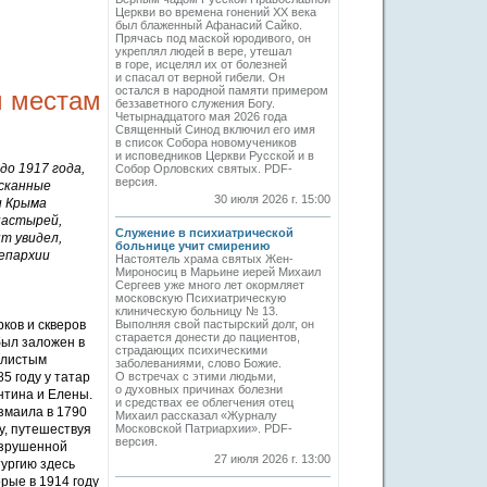
Церкви во времена гонений XX века
был блаженный Афанасий Сайко.
Прячась под маской юродивого, он
укреплял людей в вере, утешал
в горе, исцелял их от болезней
и спасал от верной гибели. Он
остался в народной памяти примером
м местам
беззаветного служения Богу.
Четырнадцатого мая 2026 года
Священный Синод включил его имя
в список Собора новомучеников
и исповедников Церкви Русской и в
до 1917 года,
Собор Орловских святых. PDF-
версия.
ысканные
30 июля 2026 г. 15:00
и Крыма
настырей,
Служение в психиатрической
т увидел,
больнице учит смирению
епархии
Настоятель храма святых Жен-
Мироносиц в Марьине иерей Михаил
Сергеев уже много лет окормляет
московскую Психиатрическую
клиническую больницу № 13.
ков и скверов
Выполняя свой пастырский долг, он
старается донести до пациентов,
был заложен в
страдающих психическими
илистым
заболеваниями, слово Божие.
5 году у татар
О встречах с этими людьми,
о духовных причинах болезни
нтина и Елены.
и средствах ее облегчения отец
змаила в 1790
Михаил рассказал «Журналу
ду, путешествуя
Московской Патриархии». PDF-
версия.
разрушенной
27 июля 2026 г. 13:00
тургию здесь
орые в 1914 году