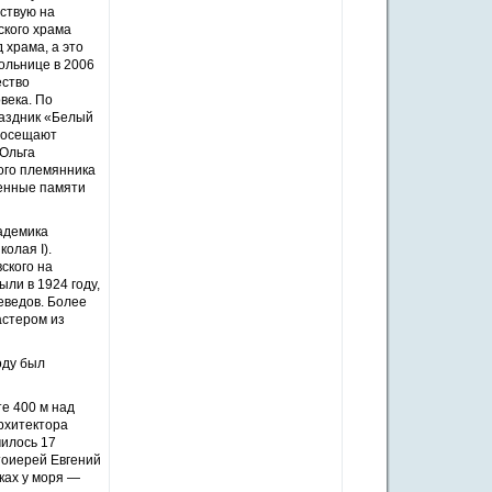
вствую на
ского храма
 храма, а это
больнице в 2006
ество
века. По
раздник «Белый
 посещают
 Ольга
ого племянника
щенные памяти
адемика
олая I).
ского на
ли в 1924 году,
еведов. Более
астером из
оду был
е 400 м над
рхитектора
чилось 17
отоиерей Евгений
ках у моря —