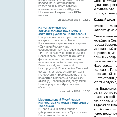
Форосе, Мухала
последние 20 лет накопили
вдоль побережь
колоссальный опыт, который
Я считаю, это 
внимательно изучил «Журнал
Московской Патриархии». PDF-
школа, но нахо
версия
Каждый храм —
25 декабря 2018 г. 13:50
Путешествуя по
На «Спасе» стартует
колорит, даже 
документальное роуд-муви о
святынях русского Православия
Севастополь — 
Генеральный директор и генеральный
продюсер телеканала Борис
кораблей в Сев
Корчевников характеризует сериал
города бережно
«Святыни России» как
укрепленный за
беспрецедентный на отечественном
ТВ — и по жанру, и по содержанию.
Корнилова, Ист
Первый сезон проекта включает 14
погибших защит
фильмов, девять из которых уже
отстоявших Се
готовы к показу (о Ленинградской,
Вологодской, Костромской,
Чудотворца — э
Новгородской, Псковской и Тверской
возведена Геор
областях, а также о Карелии, Санкт-
прекрасный По
Петербурге и Подмосковье), а пять
находятся в работе (о российской
— это страница
столице, Владимирской, Калужской,
кто там служил
Нижегородской и Ярославской
областях).
Так, Владимирс
4 октября 2018 г. 15:58
считаться не т
православной в
Мемориальный Музей семьи
свою подвижнич
Императора Николая II открылся в
задержали в по
Тобольске
В Тобольске, в Доме генерал-
его, больного 
губернатора, открылся Музей семьи
через нескольк
Императора Николая II.