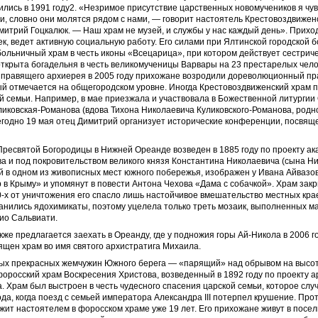
ились в 1991 году2. «Незримое присутствие царственных новомучеников я чу
и, словно они молятся рядом с нами, — говорит настоятель Крестовоздвижен
итрий Гоцкалюк. — Наш храм не музей, и службы у нас каждый день». Приход
ек, ведет активную социальную работу. Его силами при Ялтинской городской 
больничный храм в честь иконы «Всецарица», при котором действует сестрич
ткрыта богадельня в честь великомученицы Варвары на 23 престарелых чело
 правящего архиерея в 2005 году прихожане возродили дореволюционный п
ый отмечается на общегородском уровне. Иногда Крестовоздвиженский храм
й семьи. Например, в мае приезжала и участвовала в Божественной литургии
иковская-Романова (вдова Тихона Николаевича Куликовского-Романова, родн
жегодно 19 мая отец Димитрий организует исторические конференции, посвя
ресвятой Богородицы в Нижней Ореанде возведен в 1885 году по проекту ак
а и под покровительством великого князя Константина Николаевича (сына Ник
 в одном из живописных мест южного побережья, изображен у Ивана Айвазов
 в Крыму» и упомянут в повести Антона Чехова «Дама с собачкой». Храм закры
0-х от уничтожения его спасло лишь настойчивое вмешательство местных кра
ранились ядохимикаты, поэтому уцелела только треть мозаик, выполненных м
ио Сальвиати.
же предлагается заехать в Ореанду, где у подножия горы Ай-Никола в 2006 г
ящен храм во имя святого архистратига Михаила.
мых прекрасных жемчужин Южного берега — «парящий» над обрывом на высот
оросский храм Воскресения Христова, возведенный в 1892 году по проекту а
. Храм был выстроен в честь чудесного спасения царской семьи, которое слу
ода, когда поезд с семьей императора Александра III потерпел крушение. Пр
ит настоятелем в форосcком храме уже 19 лет. Его прихожане живут в посел