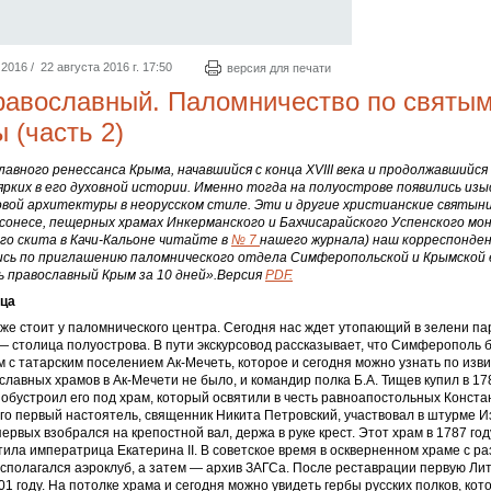
016 / 22 августа 2016 г. 17:50
версия для печати
равославный. Паломничество по святы
 (часть 2)
авного ренессанса Крыма, начав­шийся с конца XVIII века и продолжавшийся 
ярких в его духовной истории. Именно тогда на полуострове появились из
вой архитектуры в неорусском стиле. Эти и другие христианские святын
рсонесе, пещерных храмах Инкерманского и Бахчисарайского Успенского мо
го скита в Качи-Кальоне читайте в
№ 7
нашего журнала) наш корреспонден
сь по приглашению паломнического отдела Симферопольской и Крымской 
сь православный Крым за 10 дней».Версия
PDF.
ица
уже стоит у паломнического центра. Сегодня нас ждет утопающий в зелени пар
столица полуострова. В пути экскурсовод рассказывает, что Симферополь 
м с татарским поселением Ак-Мечеть, которое и сегодня можно узнать по изв
славных храмов в Ак-Мечети не было, и командир полка Б.А. Тищев купил в 178
обустроил его под храм, который освятили в честь равноапостольных Конста
его первый настоятель, священник Никита Петровский, участвовал в штурме И
первых взобрался на крепостной вал, держа в руке крест. Этот храм в 1787 го
тила императрица Екатерина II. В советское время в оскверненном храме с 
сполагался аэроклуб, а затем — архив ЗАГСа. После реставрации первую Ли
01 году. На потолке храма и сегодня можно увидеть гербы русских полков, кот