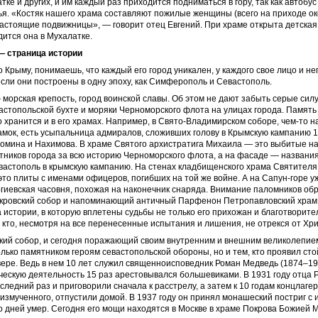
тке и других, и им каждый раз приходится подниматься в гору, так как автобус
я. «Костяк нашего храма составляют пожилые женщины (всего на приходе око
настоящие подвижницы», — говорит отец Евгений. При храме открыта детская
дится она в Мухалатке.
 страница истории
 Крыму, понимаешь, что каждый его город уникален, у каждого свое лицо и 
если они построены в одну эпоху, как Симферополь и Севастополь.
морская крепость, город воинской славы. Об этом не дают забыть серые сил
астопольской бухте и моряки Черноморского флота на улицах города. Память
 хранится и в его храмах. Например, в Свято-Владимирском соборе, чем-то
мок, есть усыпальница адмиралов, сложивших голову в Крымскую кампанию 1
омина и Нахимова. В храме Святого архистратига Михаила — это выбитые на
ников города за всю историю Черноморского флота, а на фасаде — названия
вастополь в крымскую кампанию. На стенах кладбищенского храма Святителя
то плиты с именами офицеров, погибших на той же войне. А на Сапун-горе у
гиевская часовня, похожая на наконечник снаряда. Внимание паломников об
кровский собор и напоминающий античный Парфенон Петропавловский храм.
 истории, в которую вплетены судьбы не только его прихожан и благотворител
, кто, несмотря на все перенесенные испытания и лишения, не отрекся от Хри
кий собор, и сегодня поражающий своим внутренним и внешним великолепие
олько памятником героям севастопольской обороны, но и тем, кто проявил сто
ере. Ведь в нем 10 лет служил священноисповедник Роман Медведь (1874–19
ескую деятельность 15 раз арестовывался большевиками. В 1931 году отца 
следний раз и приговорили сначала к расстрелу, а затем к 10 годам концлагер
и измученного, отпустили домой. В 1937 году он принял монашеский постриг с
о дней умер. Сегодня его мощи находятся в Москве в храме Покрова Божией 