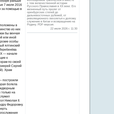
воплощением трагической и вместе
 соборе раньше
с тем величественной истории
рые 7 июля 2016
Русского Православия в XX веке. Его
я за помощью в
жизненный путь пролег от
оренбургских степей до
дальневосточных рубежей, от
революционного лихолетья к долгому
служению в Китае и возвращению на
Родину. PDF-версия.
сположены в
22 июля 2026 г. 11:30
инство из них
как бы венчая
ой или иной
арские особы
ный ялтинский
 Теребенёва
XIX — начале
щие к
 храм по своей
тоиерей Сергий
й). Храм
— построили
торая болела
придворным
 только на
служил
л Николая II.
ндру Федоровну.
перть
Богослужения