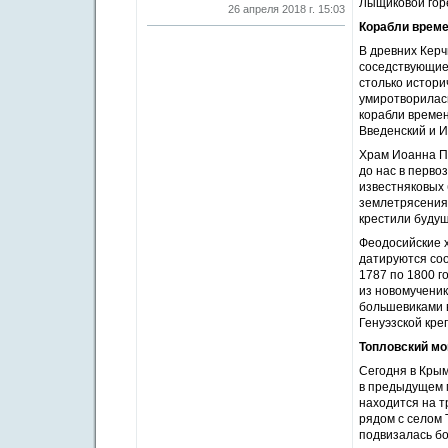
Лыщиковой гор
26 апреля 2018 г. 15:03
Корабли врем
В древних Кер
соседствующие 
столько истори
умиротворилась
корабли времен
Введенский и И
Храм Иоанна Пр
до нас в перво
известняковых 
землетрясениях
крестили будущ
Феодосийские 
датируются соо
1787 по 1800 г
из новомучени
большевиками в
Генуэзской кре
Топловский м
Сегодня в Кры
в предыдущем м
находится на т
рядом с селом 
подвизалась б