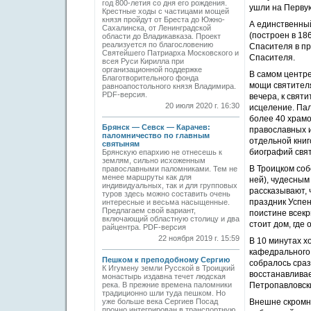
год 800-летия со дня его рождения.
ушли на Перву
Крестные ходы с частицами мощей
князя пройдут от Бреста до Южно-
А единственный
Сахалинска, от Ленинградской
(построен в 186
области до Владикавказа. Проект
реализуется по благословению
Спасителя в пр
Святейшего Патриарха Московского и
Спасителя.
всея Руси Кирилла при
организационной поддержке
В самом центре
Благотворительного фонда
мощи святителя
равноапостольного князя Владимира.
PDF-версия.
вечера, к свят
20 июля 2020 г. 16:30
исцеление. Пал
более 40 храмо
Брянск — Севск — Карачев:
православных и
паломничество по главным
отдельной книг
святыням
биографий свят
Брянскую епархию не отнесешь к
землям, сильно исхоженным
В Троицком соб
православными паломниками. Тем не
менее маршруты как для
ней), чудесным
индивидуальных, так и для групповых
рассказывают, 
туров здесь можно составить очень
праздник Успен
интересные и весьма насыщенные.
Предлагаем свой вариант,
поистине всекр
включающий областную столицу и два
стоит дом, где 
райцентра. PDF-версия
22 ноября 2019 г. 15:59
В 10 минутах х
кафедрального 
Пешком к преподобному Сергию
собралось сраз
К Игумену земли Русской в Троицкий
восстанавливае
монастырь издавна течет людская
река. В прежние времена паломники
Петропавловск
традиционно шли туда пешком. Но
уже больше века Сергиев Посад
Внешне скромны
прочно интегрирован в транспортную