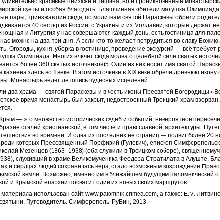
о удивительно красивые пейзажи и тишина, но и проникновенные монастырск
мирской суеты и особая благодать. Благочинная обители матушка Олимпиада
ые пары, приезжавшие сюда, по молитвам святой Параскевы обрели родител
двизается 40 сестер из России, с Украины и из Молдавии, которые держат 
енощная и Литургия у нас совершаются каждый день, есть гостиница для пало
 нас можно на два-три дня. А если кто-то желает потрудиться во славу Божию
ь. Огороды, кухня, уборка в гостинице, проведение экскурсий — всё требует 
ушка Олимпиада. Многих влечет сюда молва о целебной силе святых источник
ается более 360 святых источников)5. Один из них носит имя святой Параске
 казнена здесь во II веке. В этом источнике в XIX веке обрели древнюю икону
вы. Монастырь ведет летопись чудесных исцелений.
ли два храма — святой Параскевы и в честь иконы Пресвятой Богородицы «В
ветское время монастырь был закрыт, недостроенный Троицкий храм взорван,
тся.
Крым — это множество исторических судеб и событий, невероятное пересеч
образие стилей христианской, в том числе и православной, архитектуры. Путе
тешествие во времени. И одна из последних ее страниц — подвиг более 20 н
 среди которых Преосвященный Порфирий (Гулевич), епископ Симферопольск
иколай Мезенцев (1863–1938) (оба служили в Троицком соборе), священному
938), служивший в храме Великомученика Феодора Стратилата в Алуште. Бл
шах и сердцах людей сохранилась вера, стало возможным возрождение Право
рымской земле. Возможно, именно им в ближайшем будущем паломнический о
ой и Крымской епархии посвятит один из новых своих маршрутов.
 материала использован сайт www.palomnik.crimea.com, а также: Е.М. Литвино
святыни. Путеводитель. Симферополь: РуБин, 2013.