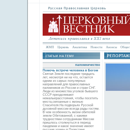
ЖМП
Церковь
Аналитика
Новости
Анонсы
Общес
паломничество
Помочь встрече человека в Богом
Святая Земля последние тридцать
лет, несмотря ни на что, остается
одним из самых популярных
направлений для православных
паломников из России и стран СНГ.
Люди из множества уголков бывшего
СССР преодолевают
немалыерасстояния, чтобы посетить
места,связанные с жизнью
Спасителя.На подворьях Русской
духовной миссии всегда рады гостям.
В чем особенность жизни обителей
земли Обетованной, с какими
трудностями сотрудникам Миссии
пришлось столкнуться в период
пандемии и какое значение имеют
русские храмы в Палестине,