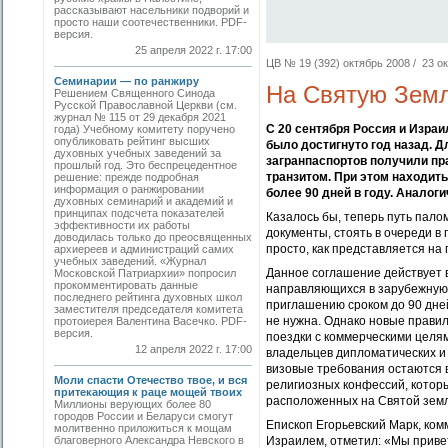
рассказывают насельники подворий и
просто наши соотечественники. PDF-
версия.
25 апреля 2022 г. 17:00
ЦВ № 19 (392) октябрь 2008 / 23 ок
Семинарии — по ранжиру
На Святую Земл
Решением Священного Синода
Русской Православной Церкви (см.
журнал № 115 от 29 декабря 2021
С 20 сентября Россия и Изра
года) Учебному комитету поручено
опубликовать рейтинг высших
было достигнуто год назад. Д
духовных учебных заведений за
загранпаспортов получили пра
прошлый год. Это беспрецедентное
транзитом. При этом находит
решение: прежде подробная
информация о ранжировании
более 90 дней в году. Аналог
духовных семинарий и академий и
принципах подсчета показателей
Казалось бы, теперь путь пало
эффективности их работы
документы, стоять в очереди в 
доводилась только до преосвященных
просто, как представляется на
архиереев и адми­нистраций самих
учебных заведений. «Журнал
Данное соглашение действует 
Московской Патриархии» попросил
прокомментировать данные
направляющихся в зарубежную п
последнего рейтинга духовных школ
приглашению сроком до 90 дне
заместителя председателя комитета
не нужна. Однако новые правил
протоиерея Валентина Васечко. PDF-
версия.
поездки с коммерческими целям
12 апреля 2022 г. 17:00
владельцев дипломатических и 
визовые требования остаются 
Моли спасти Отечество твое, и вся
религиозных конфессий, котор
притекающия к раце мощей твоих
расположенных на Святой земл
Миллионы верующих более 80
городов России и Беларуси смогут
Епископ Егорьевский Марк, ко
молитвенно приложиться к мощам
благоверного Александра Невского в
Израилем, отметил: «Мы приве