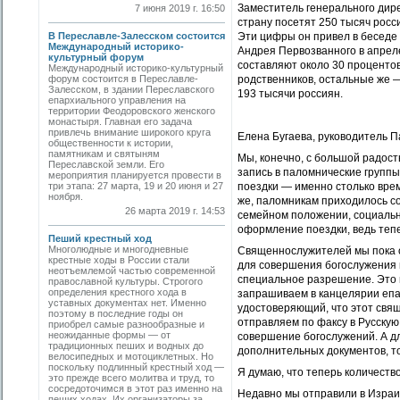
Заместитель генерального дире
7 июня 2019 г. 16:50
страну посетят 250 тысяч росс
В Переславле-Залесском состоится
Эти цифры он привел в беседе
Международный историко-
Андрея Первозванного в апреле
культурный форум
составляют около 30 проценто
Международный историко-культурный
форум состоится в Переславле-
родственников, остальные же —
Залесском, в здании Переславского
193 тысячи россиян.
епархиального управления на
территории Феодоровского женского
монастыря. Главная его задача
привлечь внимание широкого круга
Елена Бугаева, руководитель 
общественности к истории,
памятникам и святыням
Мы, конечно, с большой радост
Переславской земли. Его
запись в паломнические группы
мероприятия планируется провести в
три этапа: 27 марта, 19 и 20 июня и 27
поездки — именно столько вре
ноября.
же, паломникам приходилось со
26 марта 2019 г. 14:53
семейном положении, социальн
оформление поездки, ведь теп
Пеший крестный ход
Многолюдные и многодневные
Священнослужителей мы пока о
крестные ходы в России стали
для совершения богослужения 
неотъемлемой частью современной
специальное разрешение. Это 
православной культуры. Строгого
определения крестного хода в
запрашиваем в канцелярии епа
уставных документах нет. Именно
удостоверяющий, что этот свящ
поэтому в последние годы он
отправляем по факсу в Русску
приобрел самые разнообразные и
неожиданные формы — от
совершение богослужений. А д
традиционных пеших и водных до
дополнительных документов, то
велосипедных и мотоциклетных. Но
поскольку подлинный крестный ход —
Я думаю, что теперь количеств
это прежде всего молитва и труд, то
сосредоточимся в этот раз именно на
Недавно мы отправили в Израил
пеших ходах. Их организаторы за