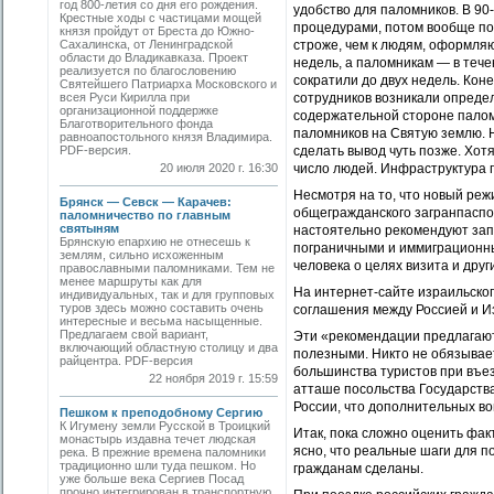
год 800-летия со дня его рождения.
удобство для паломников. В 90
Крестные ходы с частицами мощей
процедурами, потом вообще по
князя пройдут от Бреста до Южно-
Сахалинска, от Ленинградской
строже, чем к людям, оформля
области до Владикавказа. Проект
недель, а паломникам — в тече
реализуется по благословению
сократили до двух недель. Кон
Святейшего Патриарха Московского и
всея Руси Кирилла при
сотрудников возникали опреде
организационной поддержке
содержательной стороне палом
Благотворительного фонда
паломников на Святую землю. 
равноапостольного князя Владимира.
PDF-версия.
сделать вывод чуть позже. Хот
20 июля 2020 г. 16:30
число людей. Инфраструктура 
Несмотря на то, что новый ре
Брянск — Севск — Карачев:
общегражданского загранпаспор
паломничество по главным
святыням
настоятельно рекомендуют зап
Брянскую епархию не отнесешь к
пограничными и иммиграционн
землям, сильно исхоженным
человека о целях визита и дру
православными паломниками. Тем не
менее маршруты как для
На интернет-сайте израильског
индивидуальных, так и для групповых
туров здесь можно составить очень
соглашения между Россией и Из
интересные и весьма насыщенные.
Предлагаем свой вариант,
Эти «рекомендации предлагаютс
включающий областную столицу и два
полезными. Никто не обязывает
райцентра. PDF-версия
большинства туристов при въез
22 ноября 2019 г. 15:59
атташе посольства Государств
России, что дополнительных во
Пешком к преподобному Сергию
К Игумену земли Русской в Троицкий
Итак, пока сложно оценить фак
монастырь издавна течет людская
ясно, что реальные шаги для 
река. В прежние времена паломники
традиционно шли туда пешком. Но
гражданам сделаны.
уже больше века Сергиев Посад
прочно интегрирован в транспортную