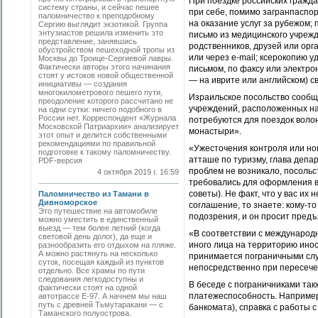
При поездке российских гражд
систему страны, и сейчас пешее
при себе, помимо загранпаспор
паломничество к преподобному
на оказание услуг за рубежом;
Сергию выглядит экзотикой. Группа
энтузиастов решила изменить это
письмо из медицинского учрежд
представление, занявшись
родственников, друзей или орг
обустройством пешеходной тропы из
или через e-mail; ксерокопию 
Москвы до Троице-Сергиевой лавры.
Фактически авторы этого начинания
письмом, по факсу или электр
стоят у истоков новой общест­венной
— на иврите или английском) с
инициативы — создания
многокилометрового пешего пути,
Израильское посольство сообщ
преодоление которого рассчитано не
учреждений, расположенных на
на одни сутки: ничего подобного в
России нет. Корреспондент «Журнала
потребуются для поездок воло
Московской Патриархии» анализирует
монастыри».
этот опыт и делится собственными
рекомендациями по правильной
«Ужесточения контроля или но
подготовке к такому паломничеству.
атташе по туризму, глава деп
PDF-версия
проблем не возникало, посольс
4 октября 2019 г. 16:59
требовались для оформления ви
советы). Не факт, что у вас их
Паломничество из Тамани в
Дивноморское
соглашение, то знаете: кому-т
Это путешествие на автомобиле
подозрения, и он просит предъя
можно уместить в единственный
выезд — тем более летний (когда
«В соответствии с международ
световой день долог), да еще и
иного лица на территорию инос
разнообразить его отдыхом на пляже.
А можно растянуть на несколько
принимается пограничными слу
суток, посещая каждый из пунктов
непосредственно при пересече
отдельно. Все храмы по пути
следования легкодоступны и
В беседе с пограничниками та
фактически стоят на одной
платежеспособность. Например, 
автотрассе Е-97. А начнем мы наш
путь с древней Тьмутаракани — с
банкомата), справка с работы 
Таманского полуострова.