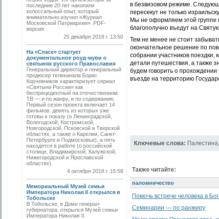
в безвизовом режиме. Следующ
последние 20 лет накопили
колоссальный опыт, который
пересекут не только израильску
внимательно изучил «Журнал
Мы не оформляем этой группе в
Московской Патриархии». PDF-
благополучно въедут на Святу
версия
25 декабря 2018 г. 13:50
Тем не менее не стоит забыват
окончательное решение по пов
На «Спасе» стартует
собрании участников поездки, 
документальное роуд-муви о
детали путешествия, а также з
святынях русского Православия
Генеральный директор и генеральный
будем говорить о прохождении г
продюсер телеканала Борис
въезде на территорию Государ
Корчевников характеризует сериал
«Святыни России» как
беспрецедентный на отечественном
ТВ — и по жанру, и по содержанию.
Первый сезон проекта включает 14
фильмов, девять из которых уже
готовы к показу (о Ленинградской,
Вологодской, Костромской,
Новгородской, Псковской и Тверской
областях, а также о Карелии, Санкт-
Петербурге и Подмосковье), а пять
Ключевые слова:
Палестина
находятся в работе (о российской
столице, Владимирской, Калужской,
Нижегородской и Ярославской
областях).
Также читайте:
4 октября 2018 г. 15:58
паломничество
Мемориальный Музей семьи
Императора Николая II открылся в
Помочь встрече человека в Бо
Тобольске
В Тобольске, в Доме генерал-
Семинарии — по ранжиру
губернатора, открылся Музей семьи
Императора Николая II.