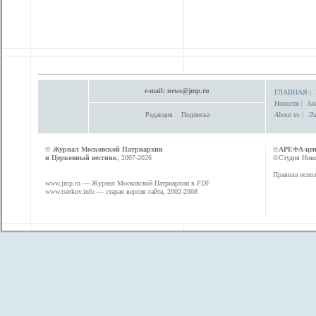
e-mail:
news@jmp.ru
ГЛАВНАЯ
|
Новости
|
Ан
Редакция
Подписка
About us
|
Ли
©
Журнал Московской Патриархии
©
АРЕФА-це
и Церковный вестник
, 2007-2026
©Студия Никол
Правила испол
www.jmp.ru
— Журнал Московской Патриархии в PDF
www.tserkov.info
— старая версия сайта, 2002-2008