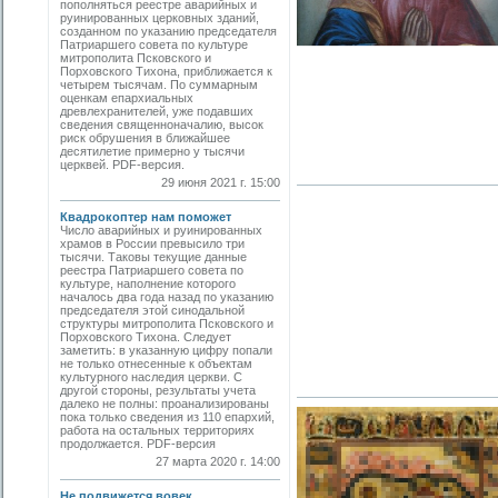
пополняться реестре аварийных и
руинированных церковных зданий,
созданном по указанию председателя
Патриаршего совета по культуре
митропо­лита Псковского и
Порховского Тихона, приближается к
четырем тысячам. По суммарным
оценкам епархиальных
древлехранителей, уже подавших
сведения священноначалию, высок
риск обрушения в ближайшее
десятилетие примерно у тысячи
церквей. PDF-версия.
29 июня 2021 г. 15:00
Квадрокоптер нам поможет
Число аварийных и руинированных
храмов в России превысило три
тысячи. Таковы текущие данные
реестра Патриаршего совета по
культуре, наполнение которого
началось два года назад по указанию
председателя этой синодальной
структуры митрополита Псковского и
Порховского Тихона. Следует
заметить: в указанную цифру попали
не только отнесенные к объектам
культурного наследия церкви. С
другой стороны, результаты учета
далеко не полны: проанализированы
пока только сведения из 110 епархий,
работа на остальных территориях
продолжается. PDF-версия
27 марта 2020 г. 14:00
Не подвижется вовек