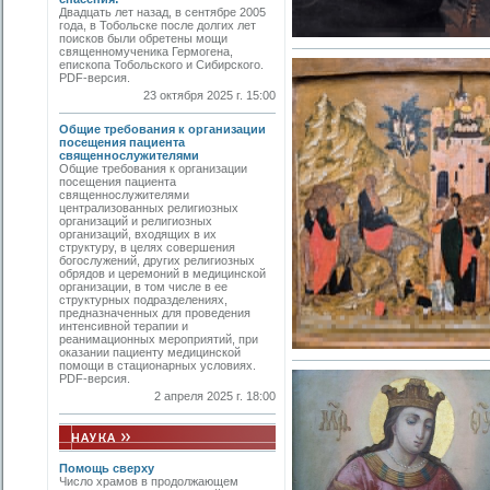
Двадцать лет назад, в сентябре 2005
года, в Тобольске после долгих лет
поисков были обретены мощи
священномученика Гермогена,
епископа Тобольского и Сибирского.
PDF-версия.
23 октября 2025 г. 15:00
Общие требования к организации
посещения пациента
священнослужителями
Общие требования к организации
посещения пациента
священнослужителями
централизованных религиозных
организаций и религиозных
организаций, входящих в их
структуру, в целях совершения
богослужений, других религиозных
обрядов и церемоний в медицинской
организации, в том числе в ее
структурных подразделениях,
предназначенных для проведения
интенсивной терапии и
реанимационных мероприятий, при
оказании пациенту медицинской
помощи в стационарных условиях.
PDF-версия.
2 апреля 2025 г. 18:00
Помощь сверху
Число храмов в продолжающем