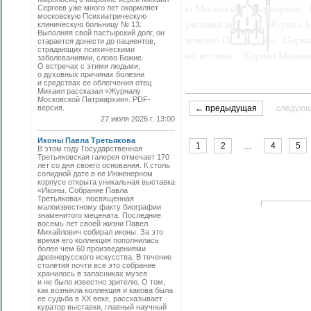
Сергеев уже много лет окормляет
московскую Психиатрическую
клиническую больницу № 13.
Выполняя свой пастырский долг, он
старается донести до пациентов,
страдающих психическими
заболеваниями, слово Божие.
О встречах с этими людьми,
о духовных причинах болезни
и средствах ее облегчения отец
Михаил рассказал «Журналу
Московской Патриархии». PDF-
версия.
← предыдущая
следую
27 июля 2026 г. 13:00
Иконы Павла Третьякова
1
2
…
4
5
В этом году Государственная
Третьяковская галерея отмечает 170
лет со дня своего основания. К столь
солидной дате в ее Инженерном
корпусе открыта уникальная выставка
«Иконы. Собрание Павла
Третьякова», посвященная
малоизвестному факту биографии
знаменитого мецената. Последние
восемь лет своей жизни Павел
Михайлович собирал иконы. За это
время его коллекция пополнилась
более чем 60 произведениями
древнерусского искусства. В течение
столетия почти все это собрание
хранилось в запасниках музея
и не было известно зрителю. О том,
как возникла коллекция и какова была
ее судьба в ХХ веке, рассказывает
куратор выставки, главный научный