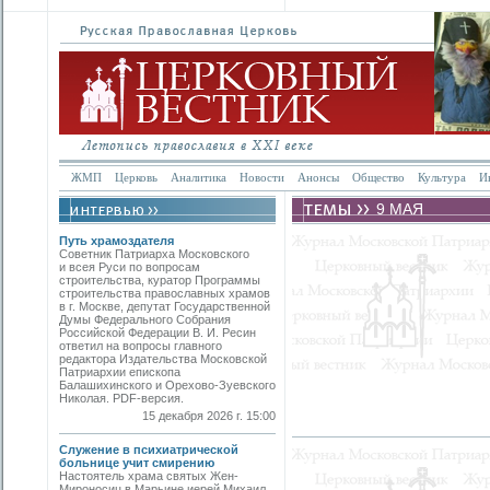
ЖМП
Церковь
Аналитика
Новости
Анонсы
Общество
Культура
И
9 МАЯ
Путь храмоздателя
Советник Патриарха Московского
и всея Руси по вопросам
строительства, куратор Программы
строительства православных храмов
в г. Москве, депутат Государственной
Думы Федерального Собрания
Российской Федерации В. И. Ресин
ответил на вопросы главного
редактора Издательства Московской
Патриархии епископа
Балашихинского и Орехово-Зуевского
Николая. PDF-версия.
15 декабря 2026 г. 15:00
Служение в психиатрической
больнице учит смирению
Настоятель храма святых Жен-
Мироносиц в Марьине иерей Михаил