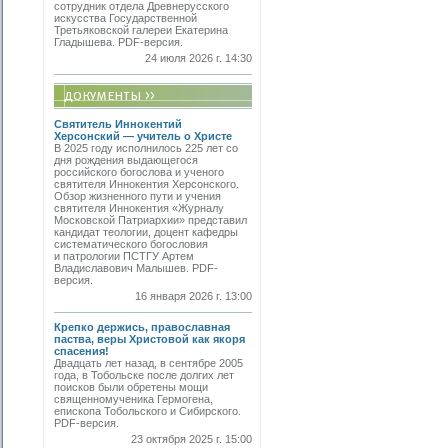
сотрудник отдела Древнерусского
искусства Государственной
Третьяковской галереи Екатерина
Гладышева. PDF-версия.
24 июля 2026 г. 14:30
Святитель Иннокентий
Херсонский — учитель о Христе
В 2025 году исполнилось 225 лет со
дня рождения выдающегося
российского богослова и ученого
святителя Иннокентия Херсонского.
Обзор жизненного пути и учения
святителя Иннокентия «Журналу
Московской Патриархии» представил
кандидат теологии, доцент кафедры
систематического богословия
и патрологии ПСТГУ Артем
Владиславович Малышев. PDF-
версия.
16 января 2026 г. 13:00
Крепко держись, православная
паства, веры Христовой как якоря
спасения!
Двадцать лет назад, в сентябре 2005
года, в Тобольске после долгих лет
поисков были обретены мощи
священномученика Гермогена,
епископа Тобольского и Сибирского.
PDF-версия.
23 октября 2025 г. 15:00