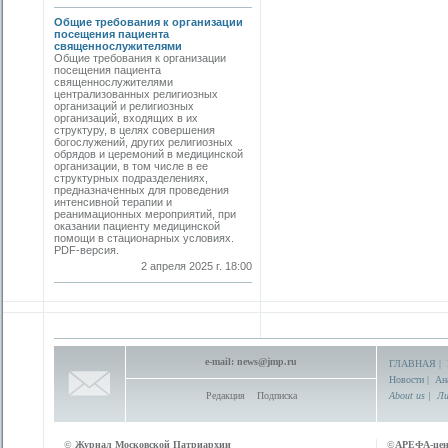
Общие требования к организации
посещения пациента
священнослужителями
Общие требования к организации
посещения пациента
священнослужителями
централизованных религиозных
организаций и религиозных
организаций, входящих в их
структуру, в целях совершения
богослужений, других религиозных
обрядов и церемоний в медицинской
организации, в том числе в ее
структурных подразделениях,
предназначенных для проведения
интенсивной терапии и
реанимационных мероприятий, при
оказании пациенту медицинской
помощи в стационарных условиях.
PDF-версия.
2 апреля 2025 г. 18:00
e-mail:
news@jmp.ru
ГЛАВНАЯ
|
Новости
|
Ан
Редакция
Подписка
About us
|
Ли
©
Журнал Московской Патриархии
©
АРЕФА-це