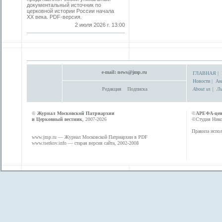
документальный источник по
церковной истории России начала
ХХ века. PDF-версия.
2 июля 2026 г. 13:00
e-mail:
news@jmp.ru
ГЛАВНАЯ
|
Новости
|
Ан
Редакция
Подписка
About us
|
Ли
©
Журнал Московской Патриархии
©
АРЕФА-це
и Церковный вестник
, 2007-2026
©Студия Никол
Правила испол
www.jmp.ru
— Журнал Московской Патриархии в PDF
www.tserkov.info
— старая версия сайта, 2002-2008