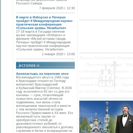
Русского Севера.
7 февраля 2020 г. 12:30
В марте в Изборске и Печорах
пройдет II Международная научно-
практическая конференция
«Сельские храмы. Незабытое»
17-18 марта в Государственном
музее-заповеднике «Изборск» и
филиале «Музей истории города
Печоры» пройдёт II Международная
научно-практическая конференция
«Сельские храмы. Незабытое».
2 января 2020 г. 13:00
Архипастырь на переломе эпох
Восемнадцатого августа 1966 года
в Краснодаре отошел ко Господу
митрополит Краснодарский
и Кубанский Виктор (Святин). В 2026
году исполняется 60 лет со дня его
кончины — срок, позволяющий
осмыслить масштаб личности
подвижника, чья жизнь стала
воплощением трагической и вместе
с тем величественной истории
Русского Православия в XX веке. Его
жизненный путь пролег от
оренбургских степей до
дальневосточных рубежей, от
революционного лихолетья к долгому
служению в Китае и возвращению на