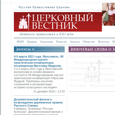
ЖМП
Церковь
Аналитика
Новости
Анонсы
Общество
Культура
И
4-5 марта 2021 года. Ярославль. XII
Международная научно-
практическая конференция,
посвященная Ярославу Мудрому
4 и 5 марта 2021 года в Ярославской
митрополии в онлайн-формате
состоится XII Международная научно-
практическая конференция «Ярослав
Мудрый. Проблемы изучения,
сохранения и интерпретации
историко-культурного наследия».
21 декабря 2020 г. 13:33
Документальный фильм о
возрождении деревянных храмов
Русского Севера
8 феврал. Телеканал "Россия-
Культура". Документальный фильм о
возрождении деревянных храмов