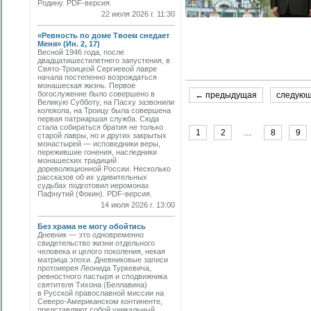
Родину. PDF-версия.
22 июля 2026 г. 11:30
«Ревность по доме Твоем снедает
Меня» (Ин. 2, 17)
Весной 1946 года, после
двадцатишестилетнего запустения, в
Свято-­Троицкой Сергиевой лавре
начала постепенно возрождаться
монашеская жизнь. Первое
богослужение было совершено в
← предыдущая
следую
Великую Субботу, на Пасху зазвонили
колокола, на Троицу была совершена
первая патриаршая служба. Сюда
стала собираться братия не только
1
2
…
8
9
старой лавры, но и других закрытых
монастырей — исповедники веры,
пережившие гонения, наследники
монашеских традиций
дореволюционной России. Несколько
рассказов об их удивительных
судьбах подготовил иеромонах
Пафнутий (Фокин). PDF-версия.
14 июля 2026 г. 13:00
Без храма не могу обойтись
Дневник — это одновременно
свидетельство жизни отдельного
человека и целого поколения, некая
матрица эпохи. Дневниковые записи
протоиерея Леонида Туркевича,
ревностного пастыря и сподвижника
святителя Тихона (Беллавина)
в Русской православной миссии на
Северо-Американском континенте,
представляют собой уникальный