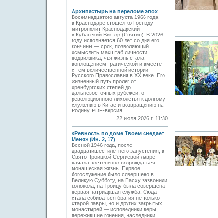
Архипастырь на переломе эпох
Восемнадцатого августа 1966 года
в Краснодаре отошел ко Господу
митрополит Краснодарский
и Кубанский Виктор (Святин). В 2026
году исполняется 60 лет со дня его
кончины — срок, позволяющий
осмыслить масштаб личности
подвижника, чья жизнь стала
воплощением трагической и вместе
с тем величественной истории
Русского Православия в XX веке. Его
жизненный путь пролег от
оренбургских степей до
дальневосточных рубежей, от
революционного лихолетья к долгому
служению в Китае и возвращению на
Родину. PDF-версия.
22 июля 2026 г. 11:30
«Ревность по доме Твоем снедает
Меня» (Ин. 2, 17)
Весной 1946 года, после
двадцатишестилетнего запустения, в
Свято-­Троицкой Сергиевой лавре
начала постепенно возрождаться
монашеская жизнь. Первое
богослужение было совершено в
Великую Субботу, на Пасху зазвонили
колокола, на Троицу была совершена
первая патриаршая служба. Сюда
стала собираться братия не только
старой лавры, но и других закрытых
монастырей — исповедники веры,
пережившие гонения, наследники