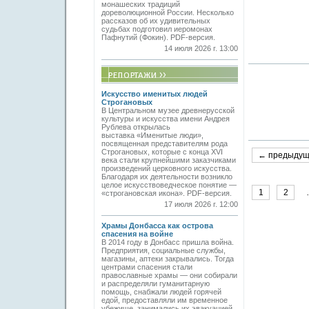
монашеских традиций
дореволюционной России. Несколько
рассказов об их удивительных
судьбах подготовил иеромонах
Пафнутий (Фокин). PDF-версия.
14 июля 2026 г. 13:00
Искусство именитых людей
Строгановых
В Центральном музее древнерусской
культуры и искусства имени Андрея
Рублева открылась
выставка «Именитые люди»,
посвященная представителям рода
Строгановых, которые с конца XVI
← предыду
века стали крупнейшими заказчиками
произведений церковного искусства.
Благодаря их деятельности возникло
целое искусствоведческое понятие —
1
2
«строгановская икона». PDF-версия.
17 июля 2026 г. 12:00
Храмы Донбасса как острова
спасения на войне
В 2014 году в Донбасс пришла война.
Предприятия, социальные службы,
магазины, аптеки закрывались. Тогда
центрами спасения стали
православные храмы — они собирали
и распределяли гуманитарную
помощь, снабжали людей горячей
едой, предоставляли им временное
убежище, занимались их эвакуацией