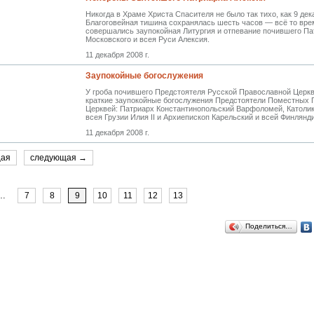
Никогда в Храме Христа Спасителя не было так тихо, как 9 дек
Благоговейная тишина сохранялась шесть часов — всё то вре
совершались заупокойная Литургия и отпевание почившего Па
Московского и всея Руси Алексия.
11 декабря 2008 г.
Зaупокойные богослужения
У гроба почившего Предстоятеля Русской Православной Церк
краткие заупокойные богослужения Предстоятели Поместных
Церквей: Патриарх Константинопольский Варфоломей, Католи
всея Грузии Илия II и Архиепископ Карельский и всей Финлянд
11 декабря 2008 г.
щая
следующая →
…
7
8
9
10
11
12
13
Поделиться…