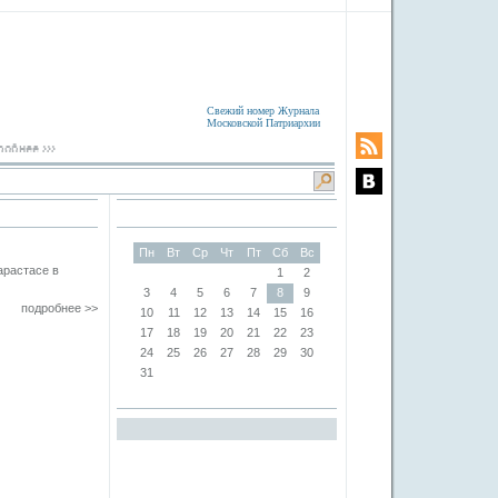
Свежий номер Журнала
Московской Патриархии
Пн
Вт
Ср
Чт
Пт
Сб
Вс
арастасе в
1
2
3
4
5
6
7
8
9
подробнее >>
10
11
12
13
14
15
16
17
18
19
20
21
22
23
24
25
26
27
28
29
30
31