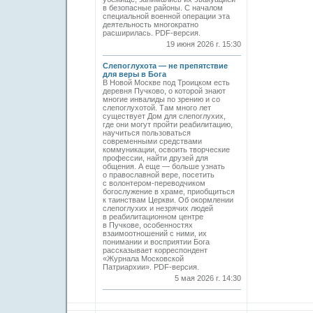
в безопасные районы. С началом
специальной военной операции эта
деятельность многократно
расширилась. PDF-версия.
19 июня 2026 г. 15:30
Слепоглухота — не препятствие
для веры в Бога
В Новой Москве под Троицком есть
деревня Пучково, о которой знают
многие инвалиды по зрению и со
слепоглухотой. Там много лет
существует Дом для слепоглухих,
где они могут пройти реабилитацию,
научиться пользоваться
современными средствами
коммуникации, освоить творческие
профессии, найти друзей для
общения. А еще — больше узнать
о православной вере, посетить
с волонтером-переводчиком
богослужение в храме, приобщиться
к таинствам Церкви. Об окормлении
слепоглухих и незрячих людей
в реабилитационном центре
в Пучкове, особенностях
взаимоотношений с ними, их
понимании и восприятии Бога
рассказывает корреспондент
«Журнала Московской
Патриархии». PDF-версия.
5 мая 2026 г. 14:30