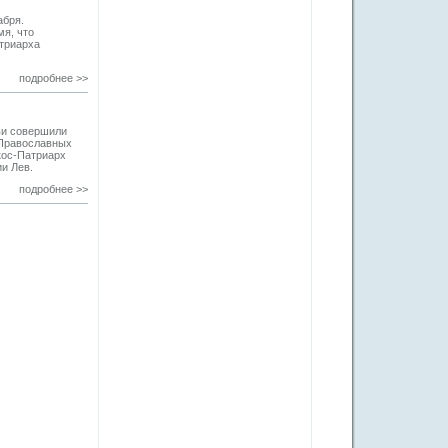
абря.
мя, что
триарха
подробнее >>
ви совершили
 Православных
кос-Патриарх
ии Лев.
подробнее >>