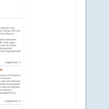
лужение» мы
ии Предстоятеля.
 Святейшего
гими важными
 В этом ряду
ской истории
оведников
ской Зарубежной
подробнее >>
ия
болью отозвалось
дстоятеля
а для миллионов
взаимопонимания
ославной Церкви
вославных
резидентов и
подробнее >>