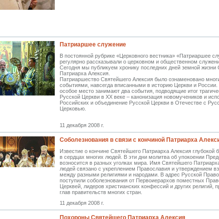
Патриаршее служение
В постоянной рубрике «Церковного вестника» «Патриаршее с
регулярно рассказывали о церковном и общественном служен
Сегодня мы публикуем хронику последних дней земной жизни
Патриарха Алексия.
Патриаршество Святейшего Алексия было ознаменовано мно
событиями, навсегда вписанными в историю Церкви и России.
особое место занимают два события, подводящие итог трагиче
Русской Церкви в XX веке – канонизация новомучеников и исп
Российских и объединение Русской Церкви в Отечестве с Рус
Церковью.
11 декабря 2008 г.
Соболезнования в связи с кончиной Патриарха Алекс
Известие о кончине Святейшего Патриарха Алексия глубокой 
в сердцах многих людей. В эти дни молитва об упокоении Пре
возносится в разных уголках мира. Имя Святейшего Патриарх
людей связано с укреплением Православия и утверждением 
между разными религиями и народами. В адрес Русской Прав
поступили соболезнования от Первоиерархов поместных Пра
Церквей, лидеров христианских конфессий и других религий, п
глав правительств многих стран.
11 декабря 2008 г.
Похороны Святейшего Патриарха Алексия