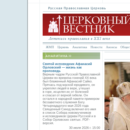
ЖМП
Церковь
Аналитика
Новости
Анонсы
Общес
Святой исповедник Афанасий
Орловский — жизнь как
проповедь
Верным чадом Русской Православной
Церкви во времена гонений XX века
был блаженный Афанасий Сайко.
Прячась под маской юродивого, он
укреплял людей в вере, утешал
в горе, исцелял их от болезней
и спасал от верной гибели. Он
остался в народной памяти примером
беззаветного служения Богу.
Четырнадцатого мая 2026 года
Священный Синод включил его имя
в список Собора новомучеников
и исповедников Церкви Русской и в
Собор Орловских святых. PDF-
версия.
30 июля 2026 г. 15:00