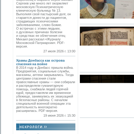
Сергеев уже много лет окормляет
московскую Психиатрическую
клиническую больницу № 13.
Выполняя свой пастырский долг, он
старается донести до пациентов,
страдающих психическими
заболеваниями, слово Божие.
О встречах с этими людьми,
о духовных причинах болезни
и средствах ее облегчения отец
Михаил рассказал «Журналу
Московской Патриархии». PDF-
версия.
27 июля 2026 г. 13:00
Храмы Донбасса как острова
спасения на войне
В 2014 году в Донбасс пришла война.
Предприятия, социальные службы,
магазины, аптеки закрывались. Тогда
центрами спасения стали
православные храмы — они собирали
и распределяли гуманитарную
помощь, снабжали людей горячей
едой, предоставляли им временное
убежище, занимались их эвакуацией
в безопасные районы. С началом
специальной военной операции эта
деятельность многократно
расширилась. PDF-версия.
19 июня 2026 г. 15:30