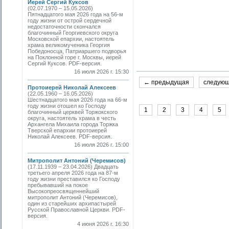
Иерей Сергий Куксов
(02.07.1970 – 15.05.2026)
Пятнадцатого мая 2026 года на 56-м
году жизни от острой сердечной
недостаточности скончался
благочинный Георгиевского округа
Московской епархии, настоятель
храма великомученика Георгия
Победоносца, Патриаршего подворья
на Поклонной горе г. Москвы, иерей
Сергий Куксов. PDF-версия.
16 июля 2026 г. 15:30
← предыдущая
следую
Протоиерей Николай Алексеев
(22.05.1960 – 16.05.2026)
Шестнадцатого мая 2026 года на 66-м
году жизни отошел ко Господу
1
2
3
4
5
благочинный церквей Торжокского
округа, настоятель храма в честь
Архангела Михаила города Торжка
Тверской епархии протоиерей
Николай Алексеев. PDF-версия.
16 июля 2026 г. 15:00
Митрополит Антоний (Черемисов)
(17.11.1939 – 23.04.2026) Двадцать
третьего апреля 2026 года на 87-м
году жизни преставился ко Господу
пребывавший на покое
Высокопреосвященнейший
митрополит Антоний (Черемисов),
один из старейших архипастырей
Русской Православной Церкви. PDF-
версия.
4 июня 2026 г. 16:30