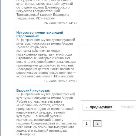
ее судьба в ХХ веке, рассказывает
куратор выставки, главный научный
сотрудник отдела Древнерусского
искусства Государственной
Третьяковской галереи Екатерина
Гладышева. PDF-версия.
24 июля 2026 г. 14:30
Искусство именитых людей
Строгановых
В Центральном музее древнерусской
культуры и искусства имени Андрея
Рублева открылась
выставка «Именитые люди»,
посвященная представителям рода
Строгановых, которые с конца XVI
века стали крупнейшими заказчиками
произведений церковного искусства.
Благодаря их деятельности возникло
целое искусствоведческое понятие —
«строгановская икона». PDF-версия.
17 июля 2026 г. 12:00
Высокий иконостас
В Центральном музее древнерусской
культуры и искусства имени Андрея
Рублева открылась выставка
«Высокий иконостас», которая
← предыдущая
следую
представляет одно из ярких явлений
национальной художественной
культуры — высокий русский
иконостас, возникший в эпоху
позднего Средневековья и ставший на
1
2
века неотъемлемой частью русского
храма, его духовной вертикалью.
PDF-версия.