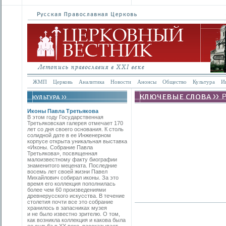
ЖМП
Церковь
Аналитика
Новости
Анонсы
Общество
Культура
И
Иконы Павла Третьякова
В этом году Государственная
Третьяковская галерея отмечает 170
лет со дня своего основания. К столь
солидной дате в ее Инженерном
корпусе открыта уникальная выставка
«Иконы. Собрание Павла
Третьякова», посвященная
малоизвестному факту биографии
знаменитого мецената. Последние
восемь лет своей жизни Павел
Михайлович собирал иконы. За это
время его коллекция пополнилась
более чем 60 произведениями
древнерусского искусства. В течение
столетия почти все это собрание
хранилось в запасниках музея
и не было известно зрителю. О том,
как возникла коллекция и какова была