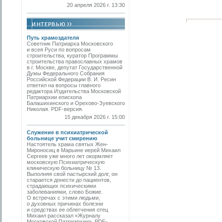
20 апреля 2026 г. 13:30
Путь храмоздателя
Советник Патриарха Московского
и всея Руси по вопросам
строительства, куратор Программы
строительства православных храмов
в г. Москве, депутат Государственной
Думы Федерального Собрания
Российской Федерации В. И. Ресин
ответил на вопросы главного
редактора Издательства Московской
Патриархии епископа
Балашихинского и Орехово-Зуевского
Николая. PDF-версия.
15 декабря 2026 г. 15:00
Служение в психиатрической
больнице учит смирению
Настоятель храма святых Жен-
Мироносиц в Марьине иерей Михаил
Сергеев уже много лет окормляет
московскую Психиатрическую
клиническую больницу № 13.
Выполняя свой пастырский долг, он
старается донести до пациентов,
страдающих психическими
заболеваниями, слово Божие.
О встречах с этими людьми,
о духовных причинах болезни
и средствах ее облегчения отец
Михаил рассказал «Журналу
Московской Патриархии». PDF-