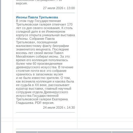
версия.
27 июля 2026 г. 13:00
Иконы Павла Третьякова
В этом году Государственная
Третьяковская галерея отмечает 170
лет со дня своего основания. К столь
солидной дате в ее Инженерном
корпусе открыта уникальная выставка
«Иконы. Собрание Павла
Третьякова», посвященная
малоизвестному факту биографии
знаменитого мецената. Последние
восемь лет своей жизни Павел
Михайлович собирал иконы. За это
время его коллекция пополнилась
более чем 60 произведениями
древнерусского искусства. В течение
столетия почти все это собрание
хранилось в запасниках музея
и не было известно зрителю. О том,
как возникла коллекция и какова была
ее судьба в ХХ веке, рассказывает
куратор выставки, главный научный
сотрудник отдела Древнерусского
искусства Государственной
Третьяковской галереи Екатерина
Гладышева. PDF-версия.
24 июля 2026 г. 14:30