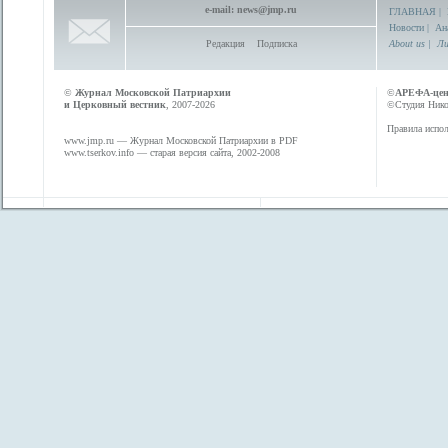
e-mail:
news@jmp.ru
ГЛАВНАЯ
|
Новости
|
Ан
Редакция
Подписка
About us
|
Ли
©
Журнал Московской Патриархии
©
АРЕФА-це
и Церковный вестник
, 2007-2026
©Студия Никол
Правила испол
www.jmp.ru
— Журнал Московской Патриархии в PDF
www.tserkov.info
— старая версия сайта, 2002-2008