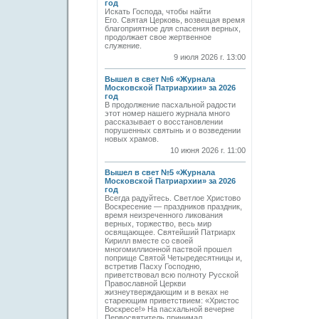
год
Искать Господа, чтобы найти
Его. Святая Церковь, возвещая время
благоприятное для спасения верных,
продолжает свое жертвенное
служение.
9 июля 2026 г. 13:00
Вышел в свет №6 «Журнала
Московской Патриархии» за 2026
год
В продолжение пасхальной радости
этот номер нашего журнала много
рассказывает о восстановлении
порушенных святынь и о возведении
новых храмов.
10 июня 2026 г. 11:00
Вышел в свет №5 «Журнала
Московской Патриархии» за 2026
год
Всегда радуйтесь. Светлое Христово
Воскресение — праздников праздник,
время неизреченного ликования
верных, торжество, весь мир
освящающее. Святейший Патриарх
Кирилл вместе со своей
многомиллионной паствой прошел
поприще Святой Четыредесятницы и,
встретив Пасху Господню,
приветствовал всю полноту Русской
Православной Церкви
жизнеутверждающим и в веках не
стареющим приветствием: «Христос
Воскресе!» На пасхальной вечерне
Первосвятитель принимал