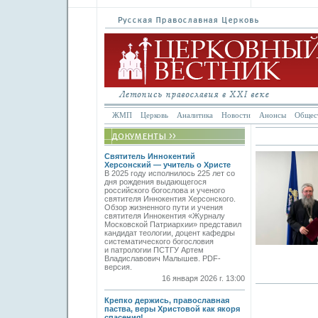
ЖМП
Церковь
Аналитика
Новости
Анонсы
Общес
Святитель Иннокентий
Херсонский — учитель о Христе
В 2025 году исполнилось 225 лет со
дня рождения выдающегося
российского богослова и ученого
святителя Иннокентия Херсонского.
Обзор жизненного пути и учения
святителя Иннокентия «Журналу
Московской Патриархии» представил
кандидат теологии, доцент кафедры
систематического богословия
и патрологии ПСТГУ Артем
Владиславович Малышев. PDF-
версия.
16 января 2026 г. 13:00
Крепко держись, православная
паства, веры Христовой как якоря
спасения!