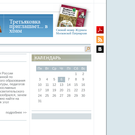
Свежий номер Журнала
Московской Патриархии
Пн
Вт
Ср
Чт
Пт
Сб
Вс
и России
1
2
анной по
3
4
5
6
7
8
9
ого образования
туры, педагогов
10
11
12
13
14
15
16
авославных
17
18
19
20
21
22
23
осветительского
азобрался, зачем
24
25
26
27
28
29
30
жно найти на
31
я этот
подробнее >>