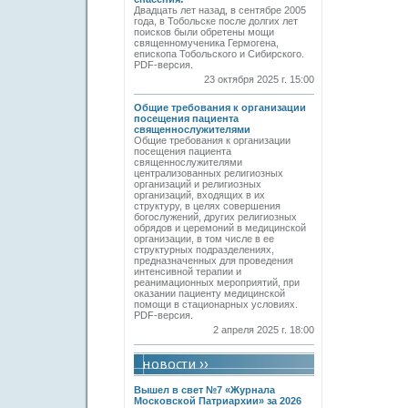
Двадцать лет назад, в сентябре 2005
года, в Тобольске после долгих лет
поисков были обретены мощи
священномученика Гермогена,
епископа Тобольского и Сибирского.
PDF-версия.
23 октября 2025 г. 15:00
Общие требования к организации
посещения пациента
священнослужителями
Общие требования к организации
посещения пациента
священнослужителями
централизованных религиозных
организаций и религиозных
организаций, входящих в их
структуру, в целях совершения
богослужений, других религиозных
обрядов и церемоний в медицинской
организации, в том числе в ее
структурных подразделениях,
предназначенных для проведения
интенсивной терапии и
реанимационных мероприятий, при
оказании пациенту медицинской
помощи в стационарных условиях.
PDF-версия.
2 апреля 2025 г. 18:00
Вышел в свет №7 «Журнала
Московской Патриархии» за 2026