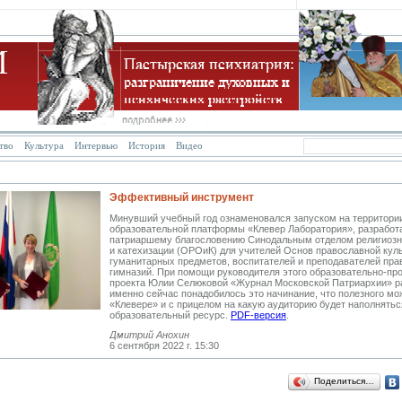
тво
Культура
Интервью
История
Видео
ВЕБИНАРЫ
Эффективный инструмент
Минувший учебный год ознаменовался запуском на территори
образовательной платформы «Клевер Лаборатория», разработ
патриаршему благословению Синодальным отделом религиозн
и катехизации (ОРОиК) для учителей Основ православной куль
гуманитарных предметов, воспитателей и преподавателей пр
гимназий. При помощи руководителя этого образовательно-пр
проекта Юлии Селюковой «Журнал Московской Патриархии» р
именно сейчас понадобилось это начинание, что полезного мо
«Клевере» и с прицелом на какую аудиторию будет наполнятьс
образовательный ресурс.
PDF-версия
.
Дмитрий Анохин
6 сентября 2022 г. 15:30
Поделиться…