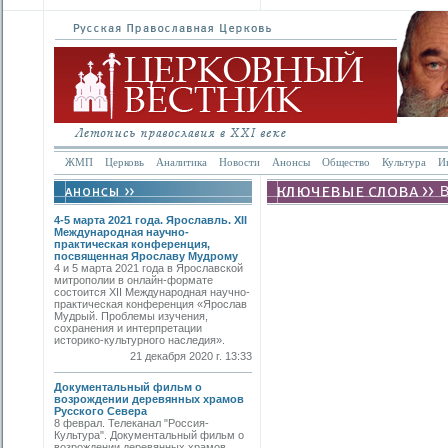
ЖМП
Церковь
Аналитика
Новости
Анонсы
Общество
Культура
И
4-5 марта 2021 года. Ярославль. XII
Международная научно-
практическая конференция,
посвященная Ярославу Мудрому
4 и 5 марта 2021 года в Ярославской
митрополии в онлайн-формате
состоится XII Международная научно-
практическая конференция «Ярослав
Мудрый. Проблемы изучения,
сохранения и интерпретации
историко-культурного наследия».
21 декабря 2020 г. 13:33
Документальный фильм о
возрождении деревянных храмов
Русского Севера
8 феврал. Телеканал "Россия-
Культура". Документальный фильм о
возрождении деревянных храмов