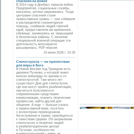
спасения на войне
В 2014 году в Донбасс пришла война.
Предприятия, социальные службы,
магазины, аптеки закрывались. Тогда
центрами спасения стали
православные храмы — они собирали
и распределяли гуманитарную
помощь, снабжали людей горячей
едой, предоставляли им временное
убежище, занимались их эвакуацией
в безопасные районы. С началом
специальной военной операции эта
деятельность многократно
расширилась. PDF-версия.
19 июня 2026 г. 15:30
Слепоглухота — не препятствие
для веры в Бога
В Новой Москве под Троицком есть
деревня Пучково, о которой знают
многие инвалиды по зрению и со
слепоглухотой. Там много лет
существует Дом для слепоглухих,
где они могут пройти реабилитацию,
научиться пользоваться
современными средствами
коммуникации, освоить творческие
профессии, найти друзей для
общения. А еще — больше узнать
о православной вере, посетить
с волонтером-переводчиком
богослужение в храме, приобщиться
к таинствам Церкви. Об окормлении
слепоглухих и незрячих людей
в реабилитационном центре
в Пучкове, особенностях
взаимоотношений с ними, их