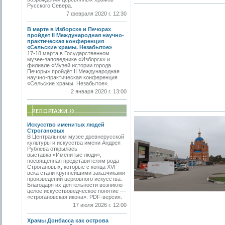
Русского Севера.
7 февраля 2020 г. 12:30
В марте в Изборске и Печорах
пройдет II Международная научно-
практическая конференция
«Сельские храмы. Незабытое»
17-18 марта в Государственном
музее-заповеднике «Изборск» и
филиале «Музей истории города
Печоры» пройдёт II Международная
научно-практическая конференция
«Сельские храмы. Незабытое».
2 января 2020 г. 13:00
Искусство именитых людей
Строгановых
В Центральном музее древнерусской
культуры и искусства имени Андрея
Рублева открылась
выставка «Именитые люди»,
посвященная представителям рода
Строгановых, которые с конца XVI
века стали крупнейшими заказчиками
произведений церковного искусства.
Благодаря их деятельности возникло
целое искусствоведческое понятие —
«строгановская икона». PDF-версия.
17 июля 2026 г. 12:00
Храмы Донбасса как острова