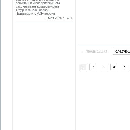
понимании и восприятии Бога
рассказывает корреспондент
«Журнала Московской
Патриархии». PDF-версия.
5 мая 2026 г. 14:30
← предыдущая
следую
1
2
3
4
5