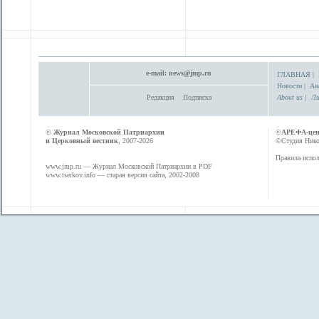
e-mail:
news@jmp.ru
ГЛАВНАЯ
|
Новости
|
Ан
Редакция
Подписка
About us
|
Ли
©
Журнал Московской Патриархии
©
АРЕФА-це
и Церковный вестник
, 2007-2026
©Студия Никол
Правила испол
www.jmp.ru
— Журнал Московской Патриархии в PDF
www.tserkov.info
— старая версия сайта, 2002-2008