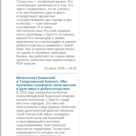
Татарстан — особенный регион. Его
своеобразие заключается в том, что
здесь соединились, но не слились
и не растворились друг в друге,
а продолжают дружеское
сосуществование два народа и две
культуры — христианская
и исламская. И в таких
обстоятельствах Русская Церковь
несет проповедь о Христе, оставаясь
верной Его заповедям о любви,
жертвенности и милосердии, в рамках
добрососедства и уважения к чужой
вере. Как устроена приходская жизнь
на одном из активных приходов
Казани, как работают ее самые яркие
проекты, выяснил наш корреспондент.
PDF-версия.
16 июня 2025 г. 18:30
Митрополит Казанский
и Татарстанский Кирилл: «Мы
призваны совершать свою миссию
в духе мира и добрососедства»
В 1555 году священнослужители
новоучрежденной Казанской епархии
начали проповедь о Христе среди
местных народов. Эту миссию
благословила Сама Царица Небесная,
явив девятилетней девочке Матроне
Свой Пречистый образ, всемирно ­
известный ныне как Казанский
и прославившийся многими
чудотворениями. Христианская
миссия на территории Татарстана
совершается и сегодня, но уже