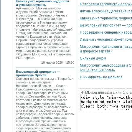
Кавказ учит терпению, мудрости
К столетию Германской епарх
и умению слушать
Архиепископ Махачкалинский
Жизнь епархии в Дагестане: п
и Дербентский Варлаам служит
в республиках Северного Кавказа
Кавказ учит терпению, мудрос
с 1999 года — он начинал еще
иеромонахом в Ингушетии, затем
Безусловный приоритет — пр
продолжал в Чечне, а с 2013 года
управляет Махачкалинской епархией.
Просвещение северных народ
О том, как изменилась церковная
жизнь на Кавказе за эти годы, как
Изменить человека может тол
Церковь подвергалась угрозам
террористов и на каком основании
Митрополит Казанский и Тата
строится прочный межрелигиозный
мир, владыка рассказал в интервью
и добрососедства»
«Журналу Московской Патриархии».
PDF-версия.
Сильные духом
16 марта 2026 г. 15:30
Митрополит Белгородский и Ст
концентрация боли»
Безусловный приоритет —
проповедь Христа
Я никогда так не молился
Семьсот сорок лет назад в Твери был
заложен главный храм
Верхневолжской земли — Спасо-
Преображенский кафедральный
HTML-код для сайта или блога
собор. Он стал первым каменным
храмом Северо-Восточной Руси,
построенным после монгольского
нашествия. Девяносто лет назад
собор был разрушен большевиками,
а на его месте разбили сквер. Год
назад сердце Тверской епархии вновь
забилось в полную силу: сначала
в возрожденном храме начались
постоянные богослужения, потом
сюда вернулись мощи благоверного
князя Михаила Тверского, а в июле