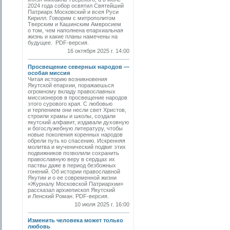
2024 года собор освятил Святейший
Патриарх Московский и всея Руси
Кирилл. Говорим с митрополитом
Тверским и Кашинским Амвросием
о том, чем наполнена епархиальная
жизнь и какие планы намечены на
будущее. PDF-версия.
16 октября 2025 г. 14:00
Просвещение северных народов —
особая миссия
Читая историю возникновения
Якутской епархии, поражаешься
огромному вкладу православных
миссионеров в просвещение народов
этого сурового края. С любовью
и терпением они несли свет Христов,
строили храмы и школы, создали
якутский алфавит, издавали духовную
и богослужебную литературу, чтобы
новые поколения коренных народов
обрели путь ко спасению. Искренняя
молитва и мученический подвиг этих
подвижников позволили сохранить
православную веру в сердцах их
паствы даже в период безбожных
гонений. Об истории православной
Якутии и о ее современной жизни
«Журналу Московской Патриархии»
рассказал архиепископ Якутский
и Ленский Роман. PDF-версия.
10 июля 2025 г. 16:00
Изменить человека может только
любовь