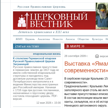
ЖМП
Церковь
Аналитика
Новости
Анонсы
Общество
Культура
И
епархиальная жизнь
28 сентября 2009 г.
верси
К столетию Германской епархии
Русской Православной Церкви
Выставка «Ямал
Заграницей
Русское православное присутствие
современности
в германских землях до 1917 года не
имело собственной епархиальной
структуры и находилось под
В сербском городе Кральево 15
духовным руководством Санкт-
Петербургского митрополита и в
современности».
ведении Министерства иностранных
Градоначальник г. Кральево Л
дел Российской империи. Начиная
заполярного края столь же инт
с 1718 года при русских посланниках,
назначаемых к прусскому двору,
выставки присутствовал еписк
состояла «походная» церковь. PDF-
В состав экспозиции вошли мат
версия.
ханты, селькупов, но и об ист
12 мая 2026 г. 15:00
Ненецкого автономного округа.