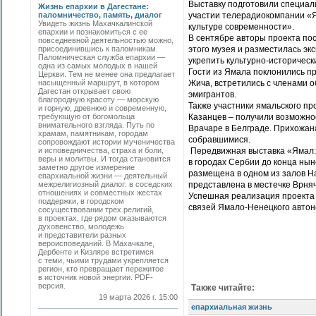
Выставку подготовили специал
Жизнь епархии в Дагестане:
паломничество, память, диалог
участии телерадиокомпании «Я
Увидеть жизнь Махачкалинской
культуре современности».
епархии и познакомиться с ее
В сентябре авторы проекта по
повседневной деятельностью можно,
присоединившись к паломникам.
этого музея и разместилась эк
Паломническая служба епархии —
укрепить культурно-историческ
одна из самых молодых в нашей
Гости из Ямала поклонились п
Церкви. Тем не менее она предлагает
насыщенный маршрут, в котором
Жича, встретились с членами 
Дагестан открывает свою
эмигрантов.
благородную красоту — морскую
Также участники ямальского п
и горную, древнюю и современную,
требующую от богомольца
Казанцев – получили возможнос
внимательного взгляда. Путь по
Врачаре в Белграде. Прихожан
храмам, памятникам, городам
собравшимися.
сопровождают истории мученичества
и исповедничества, страха и боли,
Передвижная выставка «Ямал: 
веры и молитвы. И тогда становится
в городах Сербии до конца нын
заметно другое измерение
размещена в одном из залов Н
епархиальной жизни — деятельный
межрелигиозный диалог: в соседских
представлена в местечке Врняч
отношениях и совместных жестах
Успешная реализация проекта
поддержки, в городском
связей Ямало-Ненецкого автоно
сосуществовании трех религий,
в проектах, где рядом оказываются
духовенство, молодежь
и представители разных
вероисповеданий. В Махачкале,
Дербенте и Кизляре встретимся
с теми, чьими трудами укрепляется
регион, кто превращает пережитое
в источник новой энергии. PDF-
версия.
Также читайте:
19 марта 2026 г. 15:00
епархиальная жизнь