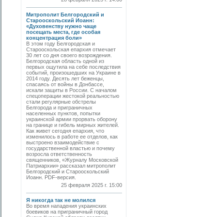
Митрополит Белгородский и
Старооскольский Иоанн:
«Духовенству нужно чаще
посещать места, где особая
концентрация боли»
В этом году Белгородская и
Старооскольская епархия отмечает
30 лет со дня своего возрождения.
Белгородская область одной из
первых ощутила на себе последствия
событий, произошедших на Украине в
2014 году. Десять лет беженцы,
спасаясь от войны в Донбассе,
искали защиты в России. С началом
спецоперации жестокой реальностью
стали регулярные обстрелы
Белгорода и приграничных
населенных пунктов, попытки
украинской армии прорвать оборону
на границе и гибель мирных жителей.
Как живет сегодня епархия, что
изменилось в работе ее отделов, как
выстроено взаимодействие с
государственной властью и почему
возросла ответственность
священников, «Журналу Московской
Патриархии» рассказал митрополит
Белгородский и Старооскольский
Иоанн. PDF-версия.
25 февраля 2025 г. 15:00
Я никогда так не молился
Во время нападения украинских
боевиков на приграничный город