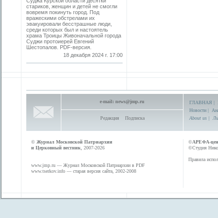
Суджа Курской области десятки
стариков, женщин и детей не смогли
вовремя покинуть город. Под
вражескими обстрелами их
эвакуировали бесстрашные люди,
среди которых был и настоятель
храма ­Троицы Живоначальной города
Суджи протоиерей ­Евгений
Шестопалов. PDF-версия.
18 декабря 2024 г. 17:00
e-mail:
news@jmp.ru
ГЛАВНАЯ
|
Новости
|
Ан
Редакция
Подписка
About us
|
Ли
©
Журнал Московской Патриархии
©
АРЕФА-це
и Церковный вестник
, 2007-2026
©Студия Никол
Правила испол
www.jmp.ru
— Журнал Московской Патриархии в PDF
www.tserkov.info
— старая версия сайта, 2002-2008