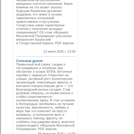
направлена на просвещение
крещеных соотечественников. Какое
влияние на это может оказать
будущая Казанская духовная
академия, что лежит в основе
гармоничных отношений
православных и мусульман
Татарстана, какие характерные
отличия у поколения молодых
священников? Об этом «Журналу
Московской Патриархии» рассказал
митрополит Казанский
и Татарстанский Кирилл. PDF-версия.
13 июня 2025 г. 13:00
Сильные духом
Привычный вой сирен, сводки о
пострадавших и погибших при
обстрелах и атаках БПЛА. Бетонные
коробки с надписью «Укрытие» на
улицах, активный рост волонтерских
организаций, помогающих фронту, и
внезапно повзрослевшие дети — это
Белгородский регион сегодня. Став
рубежом обороны, он мужественно и
стойко сопротивляется
коллективному врагу. В этих условиях
в белгородцах проявились их лучшие
качества: жертвенность, любовь и
вера. Как это помогает не просто
выживать, а полноценно жить и
оказывать помощь фронту, не
сгибаясь под ударами врага, выяснял
корреспондент «Журнала Московской
Патриархии». PDF-версия.
28 февраля 2025 г. 14:00