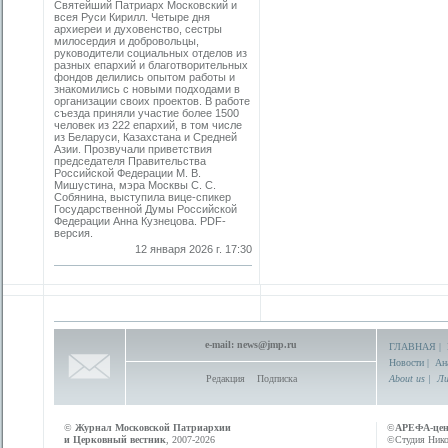
Святейший Патриарх Московский и
всея Руси Кирилл. Четыре дня
архиереи и духовенство, сестры
милосердия и добровольцы,
руководители социальных отделов из
разных епархий и благотворительных
фондов делились опытом работы и
знакомились с новыми подходами в
организации своих проектов. В работе
съезда приняли участие более 1500
человек из 222 епархий, в том числе
из Беларуси, Казахстана и Средней
Азии. Прозвучали приветствия
председателя Правительства
Российской Федерации М. В.
Мишустина, мэра Москвы С. С.
Собянина, выступила вице-спикер
Государственной Думы Российской
Федерации Анна Кузнецова. PDF-
версия.
12 января 2026 г. 17:30
e-mail:
news@jmp.ru
ГЛАВНАЯ
|
Новости
|
Ан
Редакция
Подписка
About us
|
Ли
©
Журнал Московской Патриархии
©
АРЕФА-це
и Церковный вестник
, 2007-2026
©Студия Никол