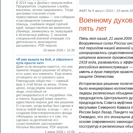
В 2014 году в Донбасс пришла война.
Предприятия, социальные службы,
магазины, аптеки закрывались. Тогда
ЖМП № 8 август 2014 / 24 июля 201
центрами спасения стали
православные храмы — они собирали
Военному духов
и распределяли гуманитарную
помощь, снабжали людей горячей
пять лет
едой, предоставляли им временное
убежище, занимались их эвакуацией
в безопасные районы. С началом
специальной военной операции эта
Пять лет назад, 21 июля 2009
деятельность многократно
Вооруженных силах России ин
расширилась. PDF-версия.
под периодом нашей военной 
19 июня 2026 г. 15:30
игнорировалось существенное 
штатное военное духовенство,
«Я уже вышла на бой, и обратного
1918 года, развивалось и эфф
пути просто нет»
Даже если женщине кажется, что она
российских военнослужащих — 
приняла твердое решение об аборте,
иметь в душе твердую нравст
есть шанс все изменить. Еще можно
защите Отечества.
отговорить ее от рокового шага.
Равнодушие общества — главный
Историческое решение политич
враг в этой битве за жизнь. Очень
ценно, когда рядом оказываются
было инициировано коллективн
люди, способные не
лидеры религиозных объединен
дистанцироваться от неудобных тем,
председатель Центрального ду
а помочь будущей маме принять
единственно верное для нее решение.
председатель Совета муфтиев 
О случаях, когда выбор был сделан в
мусульман Северного Кавказа 
пользу новой жизни, а когда — нет, о
России Берл Лазар, Пандито ха
создании благотворительного фонда
«Женщины за жизнь» и о том, что
Очевидно, что это эпохальное
сделано за десятилетие его
основе современного законода
существования, рассказывает
госструктур и религиозных объ
Наталья Москвитина. PDF-версия.
1 июня 2026 г. 12:00