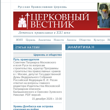
ЖМП
Церковь
Аналитика
Новости
Анонсы
Общество
Культура
И
Церковь и общество
Путь храмоздателя
Советник Патриарха Московского
и всея Руси по вопросам
строительства, куратор Программы
строительства православных храмов
в г. Москве, депутат Государственной
Думы Федерального Собрания
Российской Федерации В. И. Ресин
ответил на вопросы главного
редактора Издательства Московской
Патриархии епископа
Балашихинского и Орехово-Зуевского
Николая. PDF-версия.
15 декабря 2026 г. 15:00
Храмы Донбасса как острова
спасения на войне