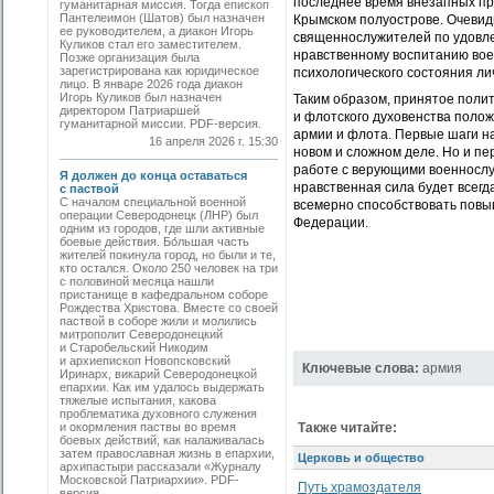
последнее время внезапных про
гуманитарная миссия. Тогда епископ
Пантелеимон (Шатов) был назначен
Крымском полуострове. Очевид
ее руководителем, а диакон Игорь
священнослужителей по удовл
Куликов стал его заместителем.
нравственному воспитанию вое
Позже организация была
зарегистрирована как юридическое
психологического состояния ли
лицо. В январе 2026 года диакон
Игорь Куликов был назначен
Таким образом, принятое поли
директором Патриаршей
и флотского духовенства поло
гуманитарной миссии. PDF-версия.
армии и флота. Первые шаги на
16 апреля 2026 г. 15:30
новом и сложном деле. Но и пе
работе с верующими военнослу
Я должен до конца оставаться
нравственная сила будет всегд
с паствой
С началом специальной военной
всемерно способствовать повы
операции Северодонецк (ЛНР) был
Федерации.
одним из городов, где шли активные
боевые действия. Бо́льшая часть
жителей покинула город, но были и те,
кто остался. Около 250 человек на три
с половиной месяца нашли
пристанище в кафедральном соборе
Рождества Христова. Вместе со своей
паствой в соборе жили и молились
митрополит Северодонецкий
и Старобельский Никодим
и архиепископ Новопсковский
Ключевые слова:
армия
Иринарх, викарий Северодонецкой
епархии. Как им удалось выдержать
тяжелые испытания, какова
проблематика духовного служения
и окормления паствы во время
Также читайте:
боевых действий, как налаживалась
затем православная жизнь в епархии,
Церковь и общество
архипастыри рассказали «Журналу
Московской Патриархии». PDF-
Путь храмоздателя
версия.