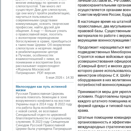
личным составом ВС РФ совмес
многие инвалиды по зрению и со
правоохранительными органам
слепоглухотой. Там много лет
существует Дом для слепоглухих,
осуществляется органами воен
где они могут пройти реабилитацию,
Советом муфтиев России, Будд
научиться пользоваться
современными средствами
В настоящее время на штатной 
коммуникации, освоить творческие
православных, два мусульмани
профессии, найти друзей для
общения. А еще — больше узнать
правовой базы. Существенным 
о православной вере, посетить
материалов по работе с верую
с волонтером-переводчиком
верующими военнослужащими В
богослужение в храме, приобщиться
к таинствам Церкви. Об окормлении
Продолжает наращиваться мате
слепоглухих и незрячих людей
в реабилитационном центре
подведомственных Минобороны 
в Пучкове, особенностях
Строятся новые войсковые храм
взаимоотношений с ними, их
усовершенствования офицеров 
понимании и восприятии Бога
рассказывает корреспондент
(Северный флот) и многих друг
«Журнала Московской
которого ранее использовалось
Патриархии». PDF-версия.
министром обороны С.К. Шойгу
5 мая 2026 г. 14:30
оборудования в них молитвенн
потребностей военнослужащих
Милосердие как путь истинной
жизни
Принимаются меры для укрепл
Русская Православная Церковь
условиях. Подготовлены предл
начала помогать беженцам в зоне
вооруженного конфликта на востоке
каждого штатного помощника 
Украины еще в 2014 году. В 2022 году
формой одежды и типовой пала
эта работа была возобновлена
храма.
с новой силой, ее возглавил
Синодальный отдел по церковной
Штатные помощники командиро
благотворительности и социальному
служению. В 2023 году Священным
организованность и эффективн
Синодом Русской Православной
международных стратегических
Церкви была учреждена Патриаршая