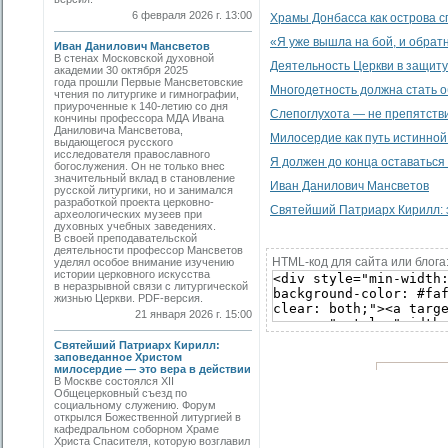
6 февраля 2026 г. 13:00
Храмы Донбасса как острова с
«Я уже вышла на бой, и обратн
Иван Данилович Мансветов
В стенах Московской духовной
Деятельность Церкви в защит
академии 30 октября 2025
года прошли Первые Мансветовские
Многодетность должна стать 
чтения по литургике и гимнографии,
приуроченные к 140-летию со дня
Слепоглухота — не препятстви
кончины профессора МДА Ивана
Даниловича Мансветова,
Милосердие как путь истинной
выдающегося русского
исследователя православного
Я должен до конца оставаться 
богослужения. Он не только внес
значительный вклад в становление
Иван Данилович Мансветов
русской литургики, но и занимался
разработкой проекта церковно-
Святейший Патриарх Кирилл: 
археологических музеев при
духовных учебных заведениях.
В своей преподавательской
деятельности профессор Мансветов
HTML-код для сайта или блога
уделял особое внимание изучению
истории церковного искусства
в неразрывной связи с литургической
жизнью Церкви. PDF-версия.
21 января 2026 г. 15:00
Святейший Патриарх Кирилл:
заповеданное Христом
милосердие — это вера в действии
В Москве состоялся XII
Общецерковный съезд по
социальному служению. Форум
открылся Божественной литургией в
кафедральном соборном Храме
Христа Спасителя, которую возглавил