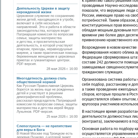
К принятию такого решения по
проводимые Научно-исследоват
Деятельность Церкви в защиту
показали, что верующие люди с
нерожденной жизни
России, имеющие право на сво
Церковное служение по сохранению
жизни детей, находящихся в утробе,
потребностей. Таким образом, 
включает в себя несколько
конституционных прав военнос
направлений. Это и работа в области
обладая мощным духовным потен
законодательства, которую ведет
Патриаршая комиссия по вопросам
времени уже более двух десят
семьи, защиты материнства
привнесению нравственного изм
и детства, и просветительская
деятельность, в которой участвуют
Возрождение в новом качестве 
епархии, приходы, неравнодушные
формирования нового облика а
миряне, а также практическая помощь
беременным женщинам в церковных
Федерации сформирована штатн
приютах и гуманитарных центрах.
составе 242 должности помощн
PDF-версия.
замещаемые священнослужител
28 мая 2026 г. 16:00
гражданских служащих.
Многодетность должна стать
Организована система работы 
общественной нормой
себя подбор, расстановку и д
Как Русская Православная Церковь
а также проведение ежегодных 
борется за жизнь еще не рожденных
детей и участвует в решении
сборов, которые прошли в Рост
демографической проблемы,
осуществлялся обмен опытом, 
рассказал председатель Патриаршей
кругозора участников использо
комиссии по вопросам семьи, защиты
материнства и детства иерей Федор
В настоящее время разработа
Лукьянов. PDF-версия.
деятельности должностных лиц
25 мая 2026 г. 16:00
(контракта), заключаемого в п
Слепоглухота — не препятствие
Основная работа по подбору к
для веры в Бога
В Новой Москве под Троицком есть
осуществляется управлением п
деревня Пучково, о которой знают