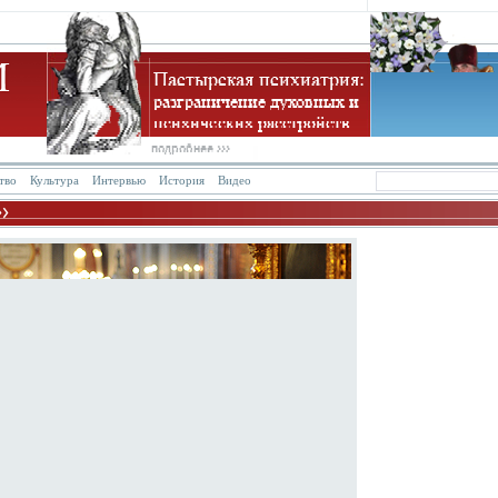
тво
Культура
Интервью
История
Видео