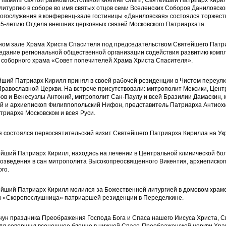
ь памяти святой равноапостольной княгини Ольги, Святейший Патриарх Кири
итургию в соборе во имя святых отцов семи Вселенских Соборов Даниловско
огослужения в конференц-зале гостиницы «Даниловская» состоялся торжест
5-летию Отдела внешних церковных связей Московского Патриархата.
сном зале Храма Христа Спасителя под председательством Святейшего Патр
седание региональной общественной организации содействия развитию комп
 соборного храма «Совет попечителей Храма Христа Спасителя».
йший Патриарх Кирилл принял в своей рабочей резиденции в Чистом переулк
равославной Церкви. На встрече присутствовали: митрополит Мексики, Цен
ов и Венесуэлы Антоний, митрополит Сан-Паулу и всей Бразилии Дамаскин,
й и архиепископ Филиппопольский Нифон, представитель Патриарха Антиохий
триархе Московском и всея Руси.
я состоялся первосвятительский визит Святейшего Патриарха Кирилла на Ук
ейший Патриарх Кирилл, находясь на лечении в Центральной клинической бо
возведения в сан митрополита Высокопреосвященного Викентия, архиепископ
ого.
ейший Патриарх Кирилл молился за Божественной литургией в домовом храме
 «Скоропослушница» патриаршей резиденции в Переделкине.
канун праздника Преображения Господа Бога и Спаса нашего Иисуса Христа, 