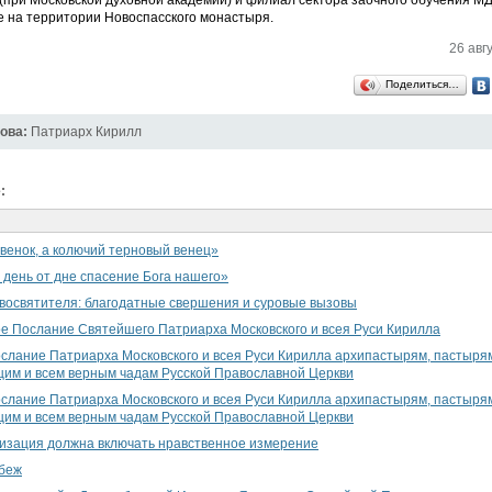
(при Московской духовной академии) и филиал сектора заочного обучения МД
 на территории Новоспасского монастыря.
26 авгу
Поделиться…
ова:
Патриарх Кирилл
:
венок, а колючий терновый венец»
 день от дне спасение Бога нашего»
освятителя: благодатные свершения и суровые вызовы
е Послание Святейшего Патриарха Московского и всея Руси Кирилла
слание Патриарха Московского и всея Руси Кирилла архипастырям, пастырям
им и всем верным чадам Русской Православной Церкви
слание Патриарха Московского и всея Руси Кирилла архипастырям, пастырям
им и всем верным чадам Русской Православной Церкви
изация должна включать нравственное измерение
убеж