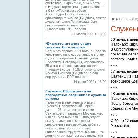
состоялось наречение, а 14 марта —
в Неделю Торжества Православия —
в Свято-Троицком соборе
Александро-Невской лавры
архимандрит Кирилл (Гундяев), ректор
ЦВ № 15-16 (460) 
духовных школ Ленинграда, был
рукоположен во епископа
Служени
Выборгского. PDF-версия.
11 марта 2026 г. 13:00
16 июля, в де
«Благовестите день от дне
Патриарх Кири
спасение Бога нашего»
В богослужении
Седьмого апреля 2024 года, в Неделю
посетила деле
Крестопоклонную, совпавшую в этом
году с праздником Благовещения
святого Эгиди
Пресвятой Богородицы, исполнилось
55 лет с того дня, как митрополит
* * *
Никодим (Ротов; † 1978) рукоположил
17 июля, накан
монаха Кирилла (Гундяева) в сан
Святейший Пат
иеродиакона. PDF-версия.
всенощное бден
14 июня 2024 г. 13:00
* * *
Служение Первосвятителя:
18 июля, в ден
благодатные свершения и суровые
Патриарх Кири
вызовы
Памятная и значимая для всей
После богослуж
Русской Православной Церкви
общежития Мос
дата — 15-летие интронизации
Святейшего Патриарха Московского
* * *
и всея Руси Кирилла — побуждает
C 20 по 22 июл
окинуть мысленным взором
свершения этого периода, дабы во
Мордовию.
всей полноте узреть, в каких
направлениях трудится Церковь, что
* * *
достигнуто и над чем еще предстоит