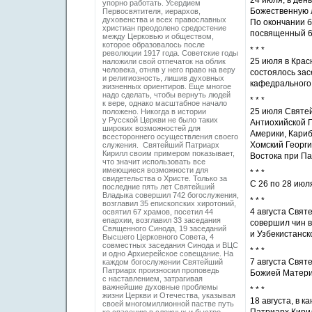
24 июля, в ден
упорно работать. Усердием
Божественную л
Первосвятителя, иерархов,
духовенства и всех православных
По окончании б
христиан преодолено средостение
посвященный 6
между Церковью и обществом,
которое образовалось после
* * *
революции 1917 года. Советские годы
25 июля в Кра
наложили свой отпечаток на облик
человека, отняв у него право на веру
состоялось за
и религиозность, лишив духовных
кафедрального
жизненных ориентиров. Еще многое
надо сделать, чтобы вернуть людей
* * *
к вере, однако масштабное начало
25 июля Святе
положено. Никогда в истории
у Русской Церкви не было таких
Антиохийской П
широких возможностей для
Америки, Кариб
всестороннего осуществления своего
Хомский Георги
служения. Святейший Патриарх
Кирилл своим примером показывает,
Востока при Па
что значит использовать все
имеющиеся возможности для
* * *
свидетельства о Христе. Только за
C 26 по 28 июл
последние пять лет Святейший
Владыка совершил 742 богослужения,
* * *
возглавил 35 епископских хиротоний,
4 августа Свят
освятил 67 храмов, посетил 44
епархии, возглавил 33 заседания
совершил чин 
Священного Синода, 19 заседаний
и Узбекистанск
Высшего Церковного Совета, 4
совместных заседания Синода и ВЦС
* * *
и одно Архиерейское совещание. На
7 августа Свят
каждом богослужении Святейший
Патриарх произносил проповедь
Божией Матери
с наставлением, затрагивая
важнейшие духовные проблемы
* * *
жизни Церкви и Отечества, указывая
18 августа, в 
своей многомиллионной пастве путь