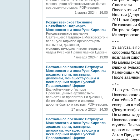
Патриарх Кири
ко спасению в сложных и быстро
меняющихся обстоятельствах бытия
Спасителя.
современного мира. PDF-версия.
После чтения Е
1 марта 2024 г. 16:00
Игнатия (Депут
2011 года (жур
Рождественское Послание
По окончании 
Святейшего Патриарха
Московского и всея Руси Кирилла
Патриарх Кири
Рождественское послание
Миллеровского 
Святейшего Патриарха Московского и
всея Руси Кирилла архипастырям,
* * *
пастырям, диаконам,
19 августа, в 
монашествующим и всем верным
чадам Русской Православной Церкви.
соборном Храм
7 января 2024 г. 19:00
возглавил хиро
На малом вход
Пасхальное послание Патриарха
клирика Тульск
Московского и всея Руси Кирилла
Каменским и А
архипастырям, пастырям,
После заамвон
диаконам, монашествующим и
всем верным чадам Русской
* * *
Православной Церкви
Возлюбленные о Господе
21 августа Св
Преосвященные архипастыри,
Новоспасского 
всечестные пресвитеры и диаконы,
Святейший Патр
боголюбивые иноки и инокини,
дорогие братья и сестры! PDF-версия.
совершил в соб
17 апреля 2023 г. 14:30
(Депутатова) в
На малом входе
Пасхальное послание Патриарха
Новоспасского 
Московского и всея Руси Кирилла
игумена Паисия
архипастырям, пастырям,
правом ношени
диаконам, монашествующим и
всем верным чадам Русской
Затем Предстоя
Православной Церкви