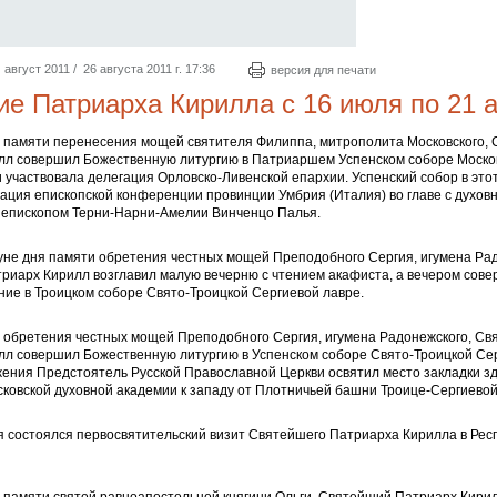
август 2011 / 26 августа 2011 г. 17:36
версия для печати
е Патриарха Кирилла с 16 июля по 21 а
нь памяти перенесения мощей святителя Филиппа, митрополита Московского,
лл совершил Божественную литургию в Патриаршем Успенском соборе Москов
 участвовала делегация Орловско-Ливенской епархии. Успенский собор в это
гация епископской конференции провинции Умбрия (Италия) во главе с духо
я епископом Терни-Нарни-Амелии Винченцо Палья.
уне дня памяти обретения честных мощей Преподобного Сергия, игумена Рад
риарх Кирилл возглавил малую вечерню с чтением акафиста, а вечером сов
ие в Троицком соборе Свято-Троицкой Сергиевой лавре.
ь обретения честных мощей Преподобного Сергия, игумена Радонежского, С
лл совершил Божественную литургию в Успенском соборе Свято-Троицкой Се
ения Предстоятель Русской Православной Церкви освятил место закладки з
ковской духовной академии к западу от Плотничьей башни Троице-Сергиевой
я состоялся первосвятительский визит Святейшего Патриарха Кирилла в Рес