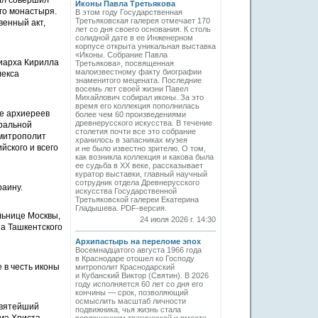
лл совершил
Иконы Павла Третьякова
го монастыря.
В этом году Государственная
Третьяковская галерея отмечает 170
венный акт,
лет со дня своего основания. К столь
солидной дате в ее Инженерном
корпусе открыта уникальная выставка
«Иконы. Собрание Павла
иарха Кирилла
Третьякова», посвященная
малоизвестному факту биографии
лекса
знаменитого мецената. Последние
восемь лет своей жизни Павел
Михайлович собирал иконы. За это
время его коллекция пополнилась
е архиереев
более чем 60 произведениями
древнерусского искусства. В течение
тральной
столетия почти все это собрание
 митрополит
хранилось в запасниках музея
ского и всего
и не было известно зрителю. О том,
как возникла коллекция и какова была
ее судьба в ХХ веке, рассказывает
куратор выставки, главный научный
сотрудник отдела Древнерусского
раину.
искусства Государственной
Третьяковской галереи Екатерина
Гладышева. PDF-версия.
льнице Москвы,
24 июля 2026 г. 14:30
а Ташкентского
Архипастырь на переломе эпох
Восемнадцатого августа 1966 года
в Краснодаре отошел ко Господу
 в честь иконы
митрополит Краснодарский
и Кубанский Виктор (Святин). В 2026
году исполняется 60 лет со дня его
кончины — срок, позволяющий
осмыслить масштаб личности
Святейший
подвижника, чья жизнь стала