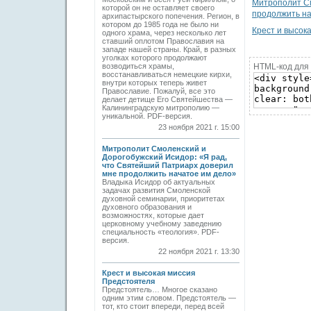
Митрополит См
которой он не оставляет своего
продолжить на
архипастырского попечения. Регион, в
котором до 1985 года не было ни
Крест и высок
одного храма, через несколько лет
ставший оплотом Православия на
западе нашей страны. Край, в разных
уголках которого продолжают
возводиться храмы,
HTML-код для 
восстанавливаться немецкие кирхи,
внутри которых теперь живет
Православие. Пожалуй, все это
делает детище Его Святейшества —
Калининградскую митрополию —
уникальной. PDF-версия.
23 ноября 2021 г. 15:00
Митрополит Смоленский и
Дорогобужский Исидор: «Я рад,
что Святейший Патриарх доверил
мне продолжить начатое им дело»
Владыка Исидор об актуальных
задачах развития Смоленской
духовной семинарии, приоритетах
духовного образования и
возможностях, которые дает
церковному учебному заведению
специальность «теология». PDF-
версия.
22 ноября 2021 г. 13:30
Крест и высокая миссия
Предстоятеля
Предстоятель… Многое сказано
одним этим словом. Предстоятель —
тот, кто стоит впереди, перед всей