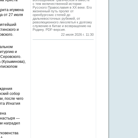
ма Христа
воплощением трагической и вместе
с тем величественной истории
Русского Православия в XX веке. Его
дрита игумена
жизненный путь пролег от
а от 27 июля
оренбургских степей до
дальневосточных рубежей, от
революционного лихолетья к долгому
Святейший
служению в Китае и возвращению на
тинского и
Родину. PDF-версия.
вского.
22 июля 2026 г. 11:30
ральном
итургию и
 Серовского.
(Кузьминова),
епископом
ождения
нский собор
и, после чего
ита Игнатия
мена
монастыря —
ви наградил
уховенства