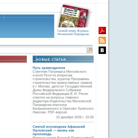
Свежий номер Журнала
Московской Патриархии
Путь храмоздателя
Советник Патриарха Московского
и всея Руси по вопросам
строительства, куратор Программы
строительства православных храмов
в г. Москве, депутат Государственной
Думы Федерального Собрания
Российской Федерации В. И. Ресин
ответил на вопросы главного
редактора Издательства Московской
Патриархии епископа
Балашихинского и Орехово-Зуевского
Николая. PDF-версия.
15 декабря 2026 г. 15:00
Святой исповедник Афанасий
Орловский — жизнь как
проповедь
Верным чадом Русской Православной