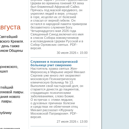
Церкви во времена гонений XX века
был блаженный Афанасий Сайко.
Прячась под маской юродивого, он
укреплял людей в вере, утешал
в горе, исцелял их от болезней
и спасал от верной гибели. Он
остался в народной памяти примером
вгуста
беззаветного служения Богу.
Четырнадцатого мая 2026 года
Священный Синод включил его имя
 Святейший
в список Собора новомучеников
ского Кремля.
и исповедников Церкви Русской и в
Собор Орловских святых. PDF-
т день также
версия.
вником Общины
30 июля 2026 г. 15:00
Служение в психиатрической
больнице учит смирению
онежского,
Настоятель храма святых Жен-
ершил
Мироносиц в Марьине иерей Михаил
Сергеев уже много лет окормляет
московскую Психиатрическую
клиническую больницу № 13.
Выполняя свой пастырский долг, он
вятейший
старается донести до пациентов,
ргиевой лавры.
страдающих психическими
заболеваниями, слово Божие.
дания нового
О встречах с этими людьми,
 лавры.
о духовных причинах болезни
и средствах ее облегчения отец
Михаил рассказал «Журналу
публику
Московской Патриархии». PDF-
версия.
27 июля 2026 г. 13:00