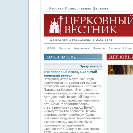
ЖМП
Церковь
Аналитика
Новости
Анонсы
Общес
Предстоятель
«Не лавровый венок, а колючий
терновый венец»
Четырнадцатого марта 2026 года
исполняется пятьдесят лет со дня
архиерейской хиротонии Святейшего
Патриарха Кирилла. Это не просто
личный юбилей, но высокозначимая
дата для всей Церковной Полноты —
потому что архиерейская хиротония
есть момент принятия особой
ответственности за народ Божий
и свидетельство верности Церкви
апостольскому преемству. Само
призвание будущего Первосвятителя
к епископскому служению было
оформлено определением
Священного Синода в начале марта
1976 года; накануне хиротонии