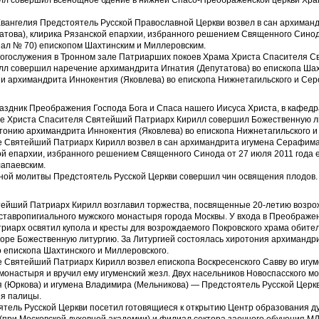
лл совершил всенощное бдение в нижней Спасо-Преображенской церкви Хра
вангелия Предстоятель Русской Православной Церкви возвел в сан архиман
атова), клирика Рязанской епархии, избранного решением Священного Синод
нал № 70) епископом Шахтинским и Миллеровским.
богослужения в Тронном зале Патриарших покоев Храма Христа Спасителя 
лл совершил наречение архимандрита Игнатия (Депутатова) во епископа Шах
и архимандрита Иннокентия (Яковлева) во епископа Нижнетагильского и Серо
праздник Преображения Господа Бога и Спаса нашего Иисуса Христа, в кафед
е Христа Спасителя Святейший Патриарх Кирилл совершил Божественную л
тонию архимандрита Иннокентия (Яковлева) во епископа Нижнетагильского и
е Святейший Патриарх Кирилл возвел в сан архимандрита игумена Серафима 
ой епархии, избранного решением Священного Синода от 27 июля 2011 года 
лапаевским.
ной молитвы Предстоятель Русской Церкви совершил чин освящения плодов.
ятейший Патриарх Кирилл возглавил торжества, посвященные 20-летию возр
ставропигиального мужского монастыря города Москвы. У входа в Преображе
иарх освятил купола и кресты для возрождаемого Покровского храма обител
оре Божественную литургию. За Литургией состоялась хиротония архимандр
о епископа Шахтинского и Миллеровского.
 Святейший Патриарх Кирилл возвел епископа Воскресенского Савву во игу
монастыря и вручил ему игуменский жезл. Двух насельников Новоспасского 
 (Юркова) и игумена Владимира (Мельникова) — Предстоятель Русской Церк
я палицы.
тель Русской Церкви посетил готовящиеся к открытию Центр образования д