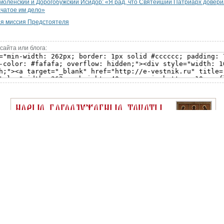
оленский и Дорогобужский Исидор: «Я рад, что Святейший Патриарх довери
чатое им дело»
ая миссия Предстоятеля
сайта или блога: