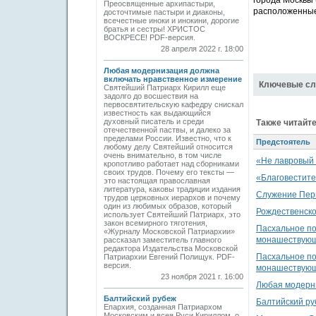
города Москвы 
Преосвященные архипастыри,
расположенные
досточтимые пастыри и диаконы,
всечестные иноки и инокини, дорогие
братья и сестры! ХРИСТОС
ВОСКРЕСЕ! PDF-версия.
28 апреля 2022 г. 18:00
Любая модернизация должна
включать нравственное измерение
Ключевые сл
Святейший Патриарх Кирилл еще
задолго до восшествия на
первосвятительскую кафедру снискал
известность как выдающийся
духовный писатель и среди
Также читайте
отечественной паствы, и далеко за
пределами России. Известно, что к
Предстоятель
любому делу Святейший относится
очень внимательно, в том числе
«Не лавровый 
кропотливо работает над сборниками
своих трудов. Почему его тексты —
«Благовестите
это настоящая православная
литература, каковы традиции издания
Служение Перв
трудов церковных иерархов и почему
один из любимых образов, который
Рождественско
использует Святейший Патриарх, это
закон всемирного тяготения,
Пасхальное по
«Журналу Московской Патриархии»
монашествующ
рассказал заместитель главного
редактора Издательства Московской
Пасхальное по
Патриархии Евгений Полищук. PDF-
версия.
монашествующ
23 ноября 2021 г. 16:00
Любая модерн
Балтийский рубеж
Балтийский р
Епархия, созданная Патриархом
Московским и всея Руси Кириллом, о