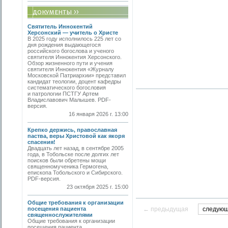
Святитель Иннокентий
Херсонский — учитель о Христе
В 2025 году исполнилось 225 лет со
дня рождения выдающегося
российского богослова и ученого
святителя Иннокентия Херсонского.
Обзор жизненного пути и учения
святителя Иннокентия «Журналу
Московской Патриархии» представил
кандидат теологии, доцент кафедры
систематического богословия
и патрологии ПСТГУ Артем
Владиславович Малышев. PDF-
версия.
16 января 2026 г. 13:00
Крепко держись, православная
паства, веры Христовой как якоря
спасения!
Двадцать лет назад, в сентябре 2005
года, в Тобольске после долгих лет
поисков были обретены мощи
священномученика Гермогена,
епископа Тобольского и Сибирского.
PDF-версия.
23 октября 2025 г. 15:00
Общие требования к организации
посещения пациента
← предыдущая
следую
священнослужителями
Общие требования к организации
посещения пациента