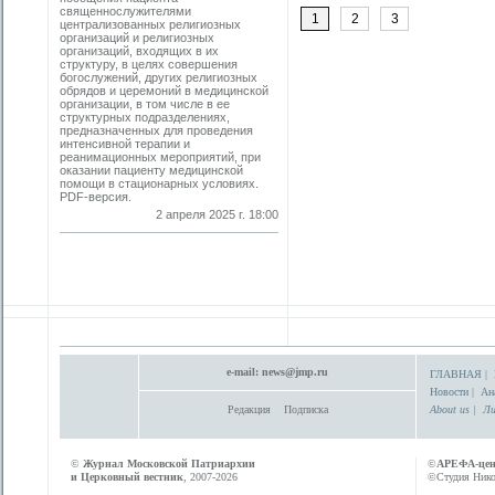
священнослужителями
1
2
3
централизованных религиозных
организаций и религиозных
организаций, входящих в их
структуру, в целях совершения
богослужений, других религиозных
обрядов и церемоний в медицинской
организации, в том числе в ее
структурных подразделениях,
предназначенных для проведения
интенсивной терапии и
реанимационных мероприятий, при
оказании пациенту медицинской
помощи в стационарных условиях.
PDF-версия.
2 апреля 2025 г. 18:00
e-mail:
news@jmp.ru
ГЛАВНАЯ
|
Новости
|
Ан
Редакция
Подписка
About us
|
Ли
©
Журнал Московской Патриархии
©
АРЕФА-це
и Церковный вестник
, 2007-2026
©Студия Никол