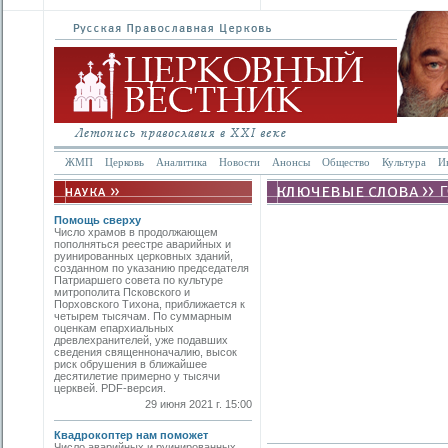
ЖМП
Церковь
Аналитика
Новости
Анонсы
Общество
Культура
И
Помощь сверху
Число храмов в продолжающем
пополняться реестре аварийных и
руинированных церковных зданий,
созданном по указанию председателя
Патриаршего совета по культуре
митропо­лита Псковского и
Порховского Тихона, приближается к
четырем тысячам. По суммарным
оценкам епархиальных
древлехранителей, уже подавших
сведения священноначалию, высок
риск обрушения в ближайшее
десятилетие примерно у тысячи
церквей. PDF-версия.
29 июня 2021 г. 15:00
Квадрокоптер нам поможет
Число аварийных и руинированных