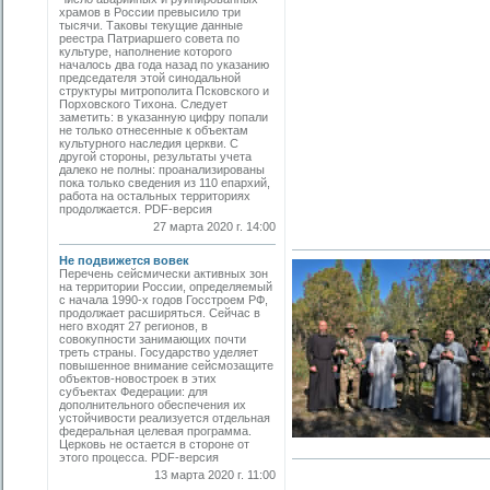
храмов в России превысило три
тысячи. Таковы текущие данные
реестра Патриаршего совета по
культуре, наполнение которого
началось два года назад по указанию
председателя этой синодальной
структуры митрополита Псковского и
Порховского Тихона. Следует
заметить: в указанную цифру попали
не только отнесенные к объектам
культурного наследия церкви. С
другой стороны, результаты учета
далеко не полны: проанализированы
пока только сведения из 110 епархий,
работа на остальных территориях
продолжается. PDF-версия
27 марта 2020 г. 14:00
Не подвижется вовек
Перечень сейсмически активных зон
на территории России, определяемый
с начала 1990-х годов Госстроем РФ,
продолжает расширяться. Сейчас в
него входят 27 регионов, в
совокупности занимающих почти
треть страны. Государство уделяет
повышенное внимание сейсмозащите
объектов-новостроек в этих
субъектах Федерации: для
дополнительного обеспечения их
устойчивости реализуется отдельная
федеральная целевая программа.
Церковь не остается в стороне от
этого процесса. PDF-версия
13 марта 2020 г. 11:00