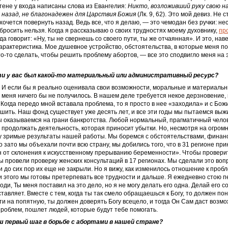
тене у входа написаны слова из Евангелия:
Никто, возложивший руку свою на
 назад, не благонадежен для Царствия Божия
(Лк. 9, 62). Это мой девиз. Не 
хочется повернуть назад. Ведь все, что я делаю, — это чемодан без ручки: не
 бросить нельзя. Когда я рассказываю о своих трудностях моему духовнику,
пр
егда говорит: «Ну, ты не свернешь со своего пути, ты же отчаянная». И это, нав
арактеристика. Мое душевное устройство, обстоятельства, в которые меня по
о‑то сделать, чтобы решить проблему абортов, — все это сподвигло меня на 
ти у вас был какой-то материальный или административный ресурс?
о. И если бы я реально оценивала свои возможности, моральные и материальн
у меня ничего бы не получилось. В нашем деле требуется некое дерзновение,
 Когда передо мной вставала проблема, то я просто в нее «заходила» и с Бо
шить. Наш фонд существует уже десять лет, и все эти годы мы пытаемся выжи
ы оказываемся на грани банкротства. Любой нормальный, прагматичный челов
и продолжать деятельность, которая приносит убытки. Но, несмотря на огром
жу зримые результаты нашей работы. Мы боремся с обстоятельствами, фина
о зато мы объехали почти всю страну, мы добились того, что в 31 регионе при
от склонения к искусственному прерыванию ­беременности». Чтобы проверит
ы провели проверку женских консультаций в 17 регионах. Мы сделали это воп
 и до сих пор их еще не закрыли. Но я вижу, как изменилось отношение к проб
ди этого мы готовы претерпевать все трудности и дальше. Я ежедневно стою 
оди, Ты меня поставил на это дело, но я не могу делать его одна. Делай его с
ставляет. Вместе с тем, когда ты так смело обращаешься к Богу, то должен пон
и на попятную, ты должен доверять Богу всецело, и тогда Он Сам даст возм
роблем, пошлет людей, которые будут тебе помогать.
аш первый шаг в борьбе с абортами в нашей стране?