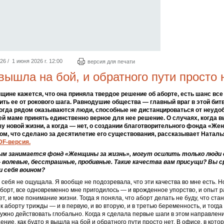
 / 1 июня 2026 г. 12:00
версия для печати
вышла на бой, и обратного пути просто 
щине кажется, что она приняла твердое решение об аборте, есть шанс все
ить ее от рокового шага. Равнодушие общества — главный враг в этой битв
когда рядом оказываются люди, способные не дистанцироваться от неудоб
й маме принять единственно верное для нее решение. О случаях, когда 
зу новой жизни, а когда — нет, о создании благотворительного фонда «Ж
 том, что сделано за десятилетие его существования, рассказывает Наталь
DF-версия.
рым занимается фонд «Женщины за жизнь», могут осилить только люди
волевые, бесстрашные, пробивные. Такие качества вам присущи? Вы с
и себя воином?
я себя не ощущала. Я вообще не подозревала, что эти качества во мне есть. Н
борт, все одновременно мне пригодилось — и врожденное упорство, и опыт 
т, и мое понимание жизни. Тогда я поняла, что аборт делать не буду, что ста
к аборту трижды — и в первую, и во вторую, и в третью беременность, и тогда 
нужно действовать глобально. Когда я сделала первые шаги в этом направлени
ние, как будто я вышла на бой и обратного пути просто нет. В офисе, в кото