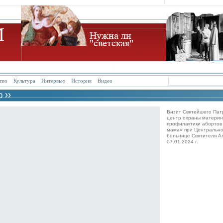
тво
Культура
Интервью
История
Видео
Визит Святейшего Пат
центр охраны материн
профилактики абортов
мама» при Центрально
больнице Святителя Ал
07.01.2024 г.