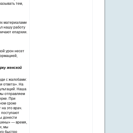
казывать тем,
 их материалами
ал нашу работу
ничают епархии.
кой урон несет
формацией,
рку женской
юди с жалобами:
и ответа». На
сультаций. Наша
 мы отправляем
ерке. При
ном сроке
 на это врач.
и поступают
ны донести
ишины» — время,
и, мы
ого быстро