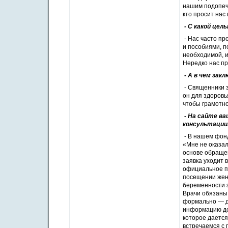
нашим подопечн
кто просит нас
- С какой цел
- Нас часто пр
и пособиями, 
необходимой, и
Нередко нас пр
- А в чем зак
- Священники з
он для здоровь
чтобы грамотно
- На сайте ва
консультации.
- В нашем фонд
«Мне не оказал
основе обращен
заявка уходит 
официальное пи
посещении жен
беременности з
Врачи обязаны 
формально — да
информацию до 
которое дается
встречаемся с 