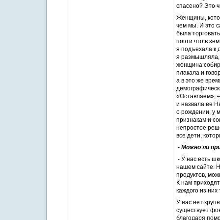
спасено? Это ч
Женщины, котор
чем мы. И это 
была торговать
почти что в зем
я подъехала к д
я размышляла, 
женщина собира
плакала и говор
а в это же вре
демографически
«Оставляем», —
и назвала ее 
о рождении, у 
признакам и со
непростое реше
все дети, кото
- Можно ли пр
- У нас есть ш
нашем сайте. 
продуктов, мож
К нам приходят
каждого из них
У нас нет круп
существует фон
благодаря помо