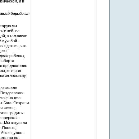
зическом, и в
своей борьбе за
оторую мы
ь с ней, ее
ой, в том числе
 с учебой.
следствия, что
цесс,
дела ребенка,
е аборта
аше предложение
азы, которая
ложил человеку
елеканале
! Поздравляю
ение на всю
т Бога. Сохрани
оя жизнь,
очешь родить.
а прервала
нь. Мы вступили
. Понять,
о было нужно.
сколько не