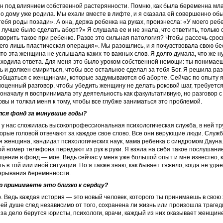
ан под влиянием собственной растерянности. Помню, как была беременна м
по дому уже родила. Мы ехали вместе в лифте, и я сказала ей совершенно об
 тебя роды позади». А она, держа ребенка на руках, произнесла: «У моего ре
 лучше было сделать аборт?» Я слушала ее и не знала, что ответить, только 
ворить такое при ребенке. Разве это сильная патология? Чтобы рассечь срос
его лишь пластическая операция». Мы разошлись, и я почувствовала свою б
что эта женщина не услышала каких-­то важных слов. Я долго думала, что же 
находила ответа. Для меня это было уроком собственной немощи: ты понимаеш
 и должен смириться, чтобы все остальное сделал за тебя Бог. Я решила ра
 общаться с женщинами, которые задумываются об аборте. Сейчас по опыту я
оценный разговор, чтобы убедить женщину не делать роковой шаг, требуется
Поначалу я воспринимала эту деятельность как факультативную, но разговор с
овы и толкал меня к тому, чтобы все глубже заниматься это проблемой.
ился фонд за минувшие годы?
т у нас сложилась высокопрофес­сиональная психологическая служба, в ней тр
торые головой отвечают за каждое свое слово. Все они верующие люди. Служб
 женщина, кандидат психологических наук, мама ребенка с синдромом Дауна
ой номер телефона передают из рук в руки. Я взяла на себя такое послушани
ение в фонд — мое. Ведь сейчас у меня уже большой опыт и мне известно, к
ь в той или иной ситуации. Но я также знаю, как бывает тяжело, когда не уда
ерывания беременности.
ор принимаете это близко к сердцу?
ор. Ведь каждая история — это новый человек, которого ты принимаешь в свою
оей душе след независимо от того, сохранена ли жизнь или произошла трагед
за дело берутся юристы, психологи, врачи, каждый из них оказывает женщи