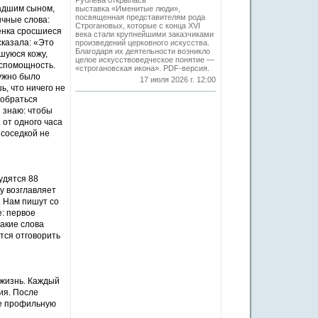
Рублева открылась
ладшим сыном,
выставка «Именитые люди»,
посвященная представителям рода
ычные слова:
Строгановых, которые с конца XVI
бенка сросшиеся
века стали крупнейшими заказчиками
сказала: «Это
произведений церковного искусства.
Благодаря их деятельности возникло
шуюся кожу,
целое искусствоведческое понятие —
еспомощность.
«строгановская икона». PDF-версия.
нужно было
17 июля 2026 г. 12:00
ь, что ничего не
зобраться
 знаю: чтобы
 от одного часа
 соседкой не
удятся 88
у возглавляет
. Нам пишут со
е: первое
акие слова
ется отговорить
 жизнь. Каждый
ия. После
не профильную