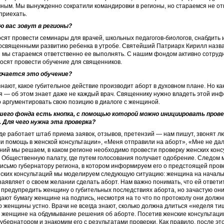
ым. Мы вынужденно сократили командировки в регионы, но стараемся не от
 приехать.
ью вас зовут в регионы?
осят провести семинары для врачей, школьных педагогов‑биологов, снабдить
посвященными развитию ребенка в утробе. Святейший Патриарх Кирилл назв
 мы стараемся ответственно ее выполнять. С нашим фондом активно сотруд
осят провести обучение для священников.
лючается это обучение?
нают, какое губительное действие производит аборт в духовном плане. Но ка
я — об этом знает даже не каждый врач. Священнику нужно владеть этой ин
 аргументировать свою позицию в диалоге с женщиной.
шего фонда есть кнопка, с помощью которой можно инициировать прове
 Для чего нужна эта проверка?
е работает штаб приема за­явок, отзывов, претензий — нам пишут, звонят л
и помощь в женской консультации», «Меня отправили на аборт», «Мне не дал
ий мы решаем, в каком регионе необходимо провести проверку женских кон
в Общественную палату, где путем голосования получает одобрение. Следом
сьмо губернатору региона, в котором информируем его о предстоящей пров
ских консультаций мы моделируем следующую ситуацию: женщина на началь
аявляет о своем желании сделать аборт. Нам важно понимать, что ей ответит
предупредить женщину о губительных последствиях аборта, но зачастую он
ют бумагу женщине на подпись, несмотря на то что по протоколу они долж
женщины устно. Врачи не всегда знают, сколько должна длиться «неделя т
 женщине на ­обдумывание решения об аборте. Посетив женские консультаци
губернатором и знакомим его с результатами проверки. Как правило, после эт