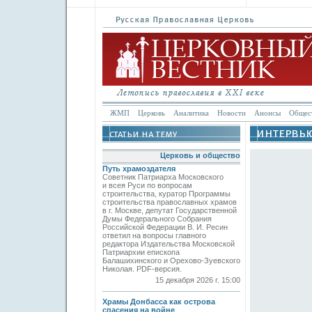
ЖМП
Церковь
Аналитика
Новости
Анонсы
Общес
Церковь и общество
Путь храмоздателя
Советник Патриарха Московского
и всея Руси по вопросам
строительства, куратор Программы
строительства православных храмов
в г. Москве, депутат Государственной
Думы Федерального Собрания
Российской Федерации В. И. Ресин
ответил на вопросы главного
редактора Издательства Московской
Патриархии епископа
Балашихинского и Орехово-Зуевского
Николая. PDF-версия.
15 декабря 2026 г. 15:00
Храмы Донбасса как острова
спасения на войне