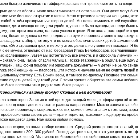
исло быстро излечивает от эйфории, заставляет трезво смотреть на вещи.
ые делают аборты, мало чем отличаются от остальных. Они даже могут быть
самое мое большое открытие в жизни. Меня отрезвила история женщины, кото
 собой, чтобы прокормить четверых детей. Мы познакомились с ней случайно
лянке, дети никогда не видели удобств, у них не было одежды, их негде было 
ому, в котором она жила, машина увязла в грязи. Я не знала, как подойти к до
она, босая, подошла ко мне, подняла на руки и перенесла меня к подъезду на
лась делать аборт, потому что не могла обеспечить своих детей самым нео
ила: «Это страшный грех, я не хочу этого делать, но у меня нет выхода». Я б
мя с ее мужем, отдельно от нас, беседовал Игорь Белобородов, возглавлявший
х исследований. Затем мы встретились все вместе, и я спросила у мужчин: «Н
 сказали они. Так мы спасли малыша. Позже эта женщина родила еще одну 
Наташей. Наш фонд помогал им оформить документы — у детей не было свиде
мужа этой женщины — паспорта. Эта история научила меня не судить людей 
циальному статусу. Есть Божии весы, и там все по‑другому. Позднее эта семь
ние отдать детей в детский дом. С точки зрения общества эта семья неблаго
рые были посланы этим родителям, были рождены.
исоединиться к вашему фонду? Сколько в нем волонтеров?
кола волонтеров. Занятия в ней проходят каждый месяц, информацию об этом
Наш фонд ведет деятельность в разных направлениях. Можно заниматься сбо
но вести переписку в социальных сетях, можно помогать нам с текстами, верст
 профессионалы своего дела — врачи, юристы, психологи, люди других профе
 тоже найдется дело. Нам важна любая помощь.
ных спонсоров, за нами вообще никого нет. Средний размер пожертвований, н
д, составляет 200–300 рублей. Господь устроил так, что вот уже десять лет 
щи простых людей. Мы ничего не берем себе, все собранные средства идут 