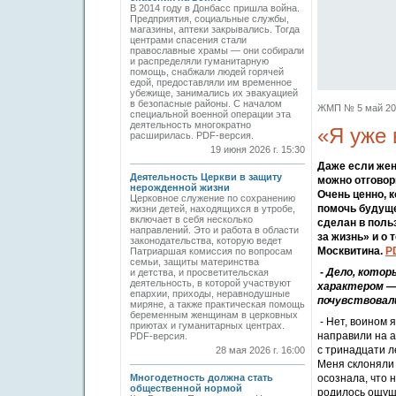
В 2014 году в Донбасс пришла война.
Предприятия, социальные службы,
магазины, аптеки закрывались. Тогда
центрами спасения стали
православные храмы — они собирали
и распределяли гуманитарную
помощь, снабжали людей горячей
едой, предоставляли им временное
убежище, занимались их эвакуацией
в безопасные районы. С началом
ЖМП № 5 май 2026
специальной военной операции эта
деятельность многократно
«Я уже 
расширилась. PDF-версия.
19 июня 2026 г. 15:30
Даже если жен
Деятельность Церкви в защиту
можно отговор
нерожденной жизни
Очень ценно, 
Церковное служение по сохранению
помочь будуще
жизни детей, находящихся в утробе,
включает в себя несколько
сделан в поль
направлений. Это и работа в области
за жизнь» и о
законодательства, которую ведет
Москвитина.
P
Патриаршая комиссия по вопросам
семьи, защиты материнства
- Дело, кото
и детства, и просветительская
деятельность, в которой участвуют
характером — 
епархии, приходы, неравнодушные
почувствовал
миряне, а также практическая помощь
беременным женщинам в церковных
- Нет, воином 
приютах и гуманитарных центрах.
направили на а
PDF-версия.
с тринадцати ле
28 мая 2026 г. 16:00
Меня склоняли 
Многодетность должна стать
осознала, что 
общественной нормой
родилось ощуще