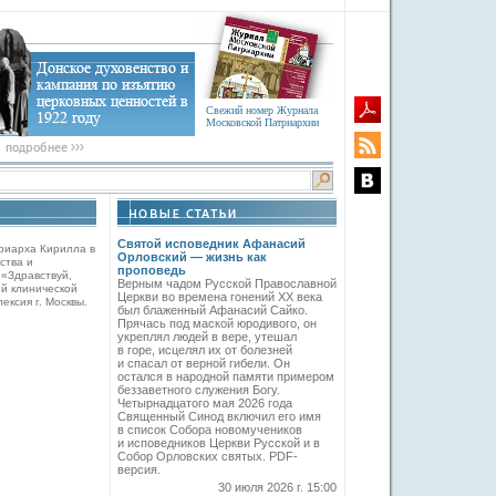
Свежий номер Журнала
Московской Патриархии
Святой исповедник Афанасий
риарха Кирилла в
Орловский — жизнь как
ства и
проповедь
 «Здравствуй,
Верным чадом Русской Православной
й клинической
Церкви во времена гонений XX века
ексия г. Москвы.
был блаженный Афанасий Сайко.
Прячась под маской юродивого, он
укреплял людей в вере, утешал
в горе, исцелял их от болезней
и спасал от верной гибели. Он
остался в народной памяти примером
беззаветного служения Богу.
Четырнадцатого мая 2026 года
Священный Синод включил его имя
в список Собора новомучеников
и исповедников Церкви Русской и в
Собор Орловских святых. PDF-
версия.
30 июля 2026 г. 15:00