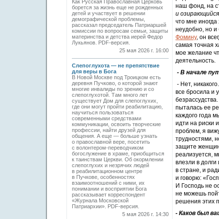
Как Русская Православная Церковь
наш фонд, на с
борется за жизнь еще не рожденных
детей и участвует в решении
и озирающийся
демографической проблемы,
что мне иногда 
рассказал председатель Патриаршей
неудобно, но и
комиссии по вопросам семьи, защиты
материнства и детства иерей Федор
Фомину
, он вс
Лукьянов. PDF-версия.
самая точная х
25 мая 2026 г. 16:00
мое желание чт
деятельность.
Слепоглухота — не препятствие
для веры в Бога
- В начале пу
В Новой Москве под Троицком есть
деревня Пучково, о которой знают
- Нет, никаког
многие инвалиды по зрению и со
все бросила и 
слепоглухотой. Там много лет
безрассудства.
существует Дом для слепоглухих,
где они могут пройти реабилитацию,
пыталась ее ре
научиться пользоваться
каждого года м
современными средствами
идти на риски 
коммуникации, освоить творческие
профессии, найти друзей для
проблем, я ви
общения. А еще — больше узнать
трудностями, н
о православной вере, посетить
защите женщин 
с волонтером-переводчиком
богослужение в храме, приобщиться
реализуется, м
к таинствам Церкви. Об окормлении
влезли в долги
слепоглухих и незрячих людей
в стране, и ра
в реабилитационном центре
в Пучкове, особенностях
и говорю: «Госп
взаимоотношений с ними, их
И Господь не о
понимании и восприятии Бога
не можешь пойт
рассказывает корреспондент
«Журнала Московской
решения этих п
Патриархии». PDF-версия.
- Каков был в
5 мая 2026 г. 14:30