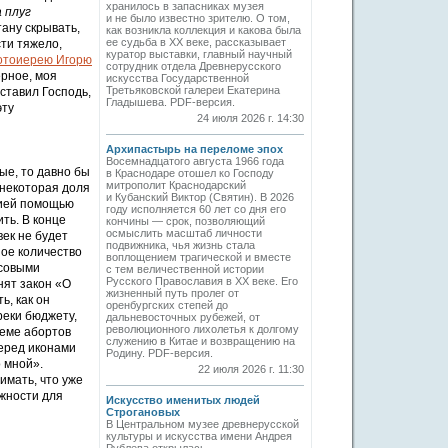
хранилось в запасниках музея
 плуг
и не было известно зрителю. О том,
стану скрывать,
как возникла коллекция и какова была
ее судьба в ХХ веке, рассказывает
сти тяжело,
куратор выставки, главный научный
отоиерею Игорю
сотрудник отдела Древнерусского
ерное, моя
искусства Государственной
Третьяковской галереи Екатерина
ставил Господь,
Гладышева. PDF-версия.
эту
24 июля 2026 г. 14:30
Архипастырь на переломе эпох
Восемнадцатого августа 1966 года
ые, то давно бы
в Краснодаре отошел ко Господу
митрополит Краснодарский
 некоторая доля
и Кубанский Виктор (Святин). В 2026
жией помощью
году исполняется 60 лет со дня его
ть. В конце
кончины — срок, позволяющий
осмыслить масштаб личности
ек не будет
подвижника, чья жизнь стала
ное количество
воплощением трагической и вместе
нсовыми
с тем величественной истории
Русского Православия в XX веке. Его
нят закон «О
жизненный путь пролег от
ь, как он
оренбургских степей до
реки бюджету,
дальневосточных рубежей, от
революционного лихолетья к долгому
леме абортов
служению в Китае и возвращению на
перед иконами
Родину. PDF-версия.
о мной».
22 июля 2026 г. 11:30
имать, что уже
ожности для
Искусство именитых людей
Строгановых
В Центральном музее древнерусской
культуры и искусства имени Андрея