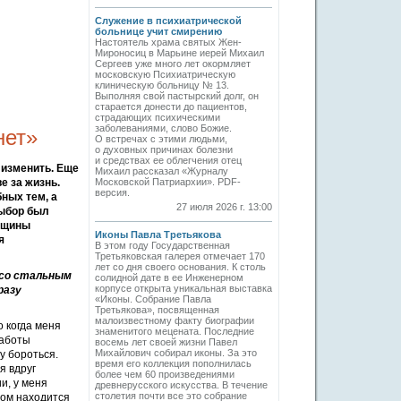
Служение в психиатрической
больнице учит смирению
Настоятель храма святых Жен-
Мироносиц в Марьине иерей Михаил
Сергеев уже много лет окормляет
московскую Психиатрическую
клиническую больницу № 13.
Выполняя свой пастырский долг, он
старается донести до пациентов,
страдающих психическими
заболеваниями, слово Божие.
нет»
О встречах с этими людьми,
о духовных причинах болезни
и средствах ее облегчения отец
 изменить. Еще
Михаил рассказал «Журналу
е за жизнь.
Московской Патриархии». PDF-
версия.
ных тем, а
27 июля 2026 г. 13:00
выбор был
енщины
Иконы Павла Третьякова
я
В этом году Государственная
Третьяковская галерея отмечает 170
лет со дня своего основания. К столь
 со стальным
солидной дате в ее Инженерном
корпусе открыта уникальная выставка
разу
«Иконы. Собрание Павла
Третьякова», посвященная
малоизвестному факту биографии
о когда меня
знаменитого мецената. Последние
работы
восемь лет своей жизни Павел
Михайлович собирал иконы. За это
ну бороться.
время его коллекция пополнилась
я вдруг
более чем 60 произведениями
и, у меня
древнерусского искусства. В течение
столетия почти все это собрание
ром находится