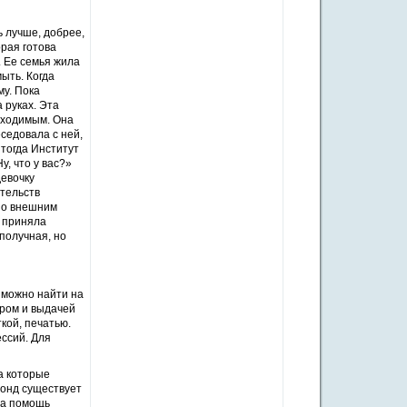
 лучше, добрее,
рая готова
. Ее семья жила
мыть. Когда
му. Пока
 руках. Эта
бходимым. Она
еседовала с ней,
 тогда Институт
у, что у вас?»
девочку
тельств
по внешним
я приняла
получная, но
 можно найти на
ром и выдачей
кой, печатью.
ссий. Для
а которые
фонд существует
на помощь