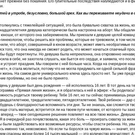
танет прежней без покаяния. Его губительные последствия наблюдаются и в фи
х.
тей в утробе, безусловно, большой грех. Как вы переживаете неудачи в 
толкнулись с тяжелейшей ситуацией, это была буквально схватка за жизнь, к
надцатилетняя девушка категорически была настроена на аборт. Мы общалис
 юноши, от которого она забеременела. Мы при­ехали к девушке целой команд
гинекологом, чтобы решить все проблемы, которые ее тревожили, в том числе
или, что аборт, совершенный в юном возрасте, может иметь необратимые по
иск того, что она никогда не сможет родить, что может начаться спаечный про
бы будут перетянуты. Но девушка была непреклонна, она откровенно ненави
сила в себе, не захотела слушать, как бьется его сердце, и заявила, что посл
 и устроит праздник. Мы говорили с ней больше часа. Когда на очередное н
нет», я стала молиться, потому что не могла придумать ни одной сильной фр
и жизнь. На самом деле универсального ключа здесь просто нет. Ты уже пред
ие проблемы, но оно не было принято.
ень у девушки был день рождения — ей исполнилось 16 лет. В тот день на т
грамма «Прямая линия жизни», и я обратилась к ней в эфире: «Ты родилась
ожность родиться твоему ребенку. Тебе 16 лет, но ты сейчас принимаешь реш
 двадцатилетнюю, тридцатилетнюю, пятидесятилетнюю. Твой ребенок — дар о
ы будешь с благодарностью вспоминать эти дни. Ты не знаешь, как сложится тв
еще стать матерью, встретится ли на твоем пути человек, от которого ты зах
 вперед — твое сегодняшнее решение повлияет на всю твою жизнь». Девушк
Я в очередной раз почувствовала, какая это боль — проиграть схватку за жиз
вы были задействовать все возможные ресурсы, чтобы спасти ребенка. Но, увы
сь именно так, невозможно. Но если ты боролся за чужую жизнь — значит, эт
ем спасены жизни более 14 тысяч малышей — это количество впечатляет. А 