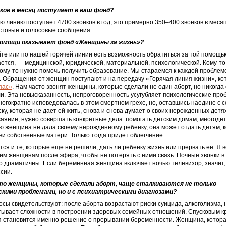
нков в месяц поступает в ваш фонд?
ю линию поступает 4700 звонков в год, это примерно 350–400 звонков в меся
стовые и голосовые сообщения.
 помощи оказывает фонд «Женщины за жизнь»?
те или по нашей горячей линии есть возможность обратиться за той помощью
тся, — медицинской, юридической, материальной, психологической. Кому-то
кому-то нужно помочь получить образование. Мы стараемся к каждой проблем
 Обращения от женщин поступают и на передачу «Горячая линия жизни», кот
пас»
. Нам часто звонят женщины, которые сделали не один аборт, но никогда
и. Эта невысказанность, непроговоренность усугубляет психологические про
огократно исповедовалась в этом смертном грехе, но, оставшись наедине с с
ку, которая не дает ей жить, снова и снова думает о своих нерожденных детя
аяние, нужно совершать конкретные дела: помогать детским домам, многоде
ю женщина не дала своему нерожденному ребенку, она может отдать детям, 
ви собственные матери. Только тогда придет облегчение.
ся и те, которые еще не решили, дать ли ребенку жизнь или прервать ее. Я 
им женщинам после эфира, чтобы не потерять с ними связь. Ночные звонки 
о драматичны. Если беременная женщина включает ночью телевизор, значит,
ссии.
что женщины, которые сделали аборт, чаще сталкиваются не только
скими проблемами, но и с психиатрическими диагнозами?
сы свидетельствуют: после аборта возрастают риски суицида, алкоголизма, 
ывает сложности в построении здоровых семейных отношений. Спусковым к
я становится именно решение о прерывании беременности. Женщина, котор