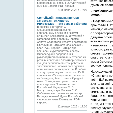
этот шаг, не с
в неразрывной связи с литургической
духовном плана
жизнью Церкви. PDF-версия.
21 января 2026 г. 15:00
- Убийство де
жизнь?
Святейший Патриарх Кирилл:
заповеданное Христом
- Недавно мы с
милосердие — это вера в действии
проиграли. Пят
В Москве состоялся XII
мамой, с мамой
Общецерковный съезд по
социальному служению. Форум
с профессором-
открылся Божественной литургией в
Девушке объясн
кафедральном соборном Храме
есть высокий р
Христа Спасителя, которую возглавил
Святейший Патриарх Московский и
и маточные тру
всея Руси Кирилл. Четыре дня
которого уже но
архиереи и духовенство, сестры
созовет друзей
милосердия и добровольцы,
руководители социальных отделов из
она ответила «
разных епархий и благотворительных
могла бы спаст
фондов делились опытом работы и
верное пониман
знакомились с новыми подходами в
организации своих проектов. В работе
На следующий д
съезда приняли участие более 1500
человек из 222 епархий, в том числе
«Спас» шла про
из Беларуси, Казахстана и Средней
тебя! Дай возм
Азии. Прозвучали приветствия
жизнь, за себя
председателя Правительства
Российской Федерации М. В.
его жизнь, и т
Мишустина, мэра Москвы С. С.
сможешь ли ты 
Собянина, выступила вице-спикер
Загляни далеко
Государственной Думы Российской
Федерации Анна Кузнецова. PDF-
беременность. 
версия.
в нее, мы гото
12 января 2026 г. 17:30
почему случило
С нашим участи