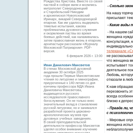
Рождества Христова. Вместе со своей
паствой в соборе жили и молились
- Сколько зво
митрополит Северодонецкий
и Старобельский Никодим
На нашу горячу
и архиепископ Новопсковский
присылают тек
Иринарх, викарий Северодонецкой
епархии. Как им удалось выдержать
- Какие виды
тяжелые испытания, какова
проблематика духовного служения
- На нашем сай
и окормления паствы во время
женщина нуждае
боевых действий, как налаживалась
затем православная жизнь в епархии,
консультация, 
архипастыри рассказали «Журналу
индивидуально.
Московской Патриархии». PDF-
телеканале «С
версия.
не рассказывал
6 февраля 2026 г. 13:00
что женщина мн
Иван Данилович Мансветов
испытывает тос
В стенах Московской духовной
деятельное пок
академии 30 октября 2025
Любовь, котору
года прошли Первые Мансветовские
чтения по литургике и гимнографии,
отказали в люб
приуроченные к 140-летию со дня
кончины профессора МДА Ивана
К нам обращают
Даниловича Мансветова,
перезвонить эт
выдающегося русского
всегда особенн
исследователя православного
богослужения. Он не только внес
близко к депре
значительный вклад в становление
русской литургики, но и занимался
- Правда ли, 
разработкой проекта церковно-
с психологиче
археологических музеев при
духовных учебных заведениях.
- Мировые опро
В своей преподавательской
женщина испыт
деятельности профессор Мансветов
уделял особое внимание изучению
неблагополучи
истории церковного искусства