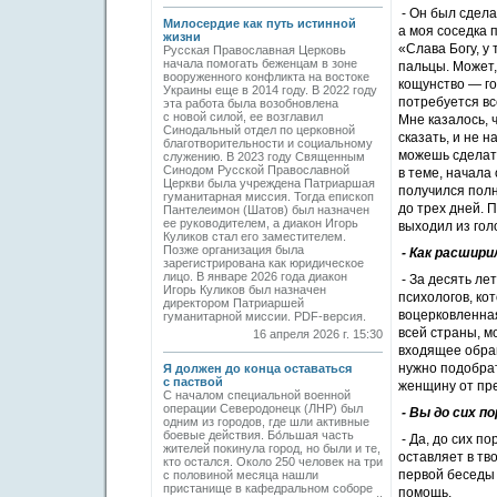
- Он был сдел
Милосердие как путь истинной
а моя соседка 
жизни
«Слава Богу, у
Русская Православная Церковь
начала помогать беженцам в зоне
пальцы. Может,
вооруженного конфликта на востоке
кощунство — го
Украины еще в 2014 году. В 2022 году
потребуется вс
эта работа была возобновлена
с новой силой, ее возглавил
Мне казалось, 
Синодальный отдел по церковной
сказать, и не 
благотворительности и социальному
можешь сделать
служению. В 2023 году Священным
Синодом Русской Православной
в теме, начала
Церкви была учреждена Патриаршая
получился полн
гуманитарная миссия. Тогда епископ
до трех дней. 
Пантелеимон (Шатов) был назначен
ее руководителем, а диакон Игорь
выходил из гол
Куликов стал его заместителем.
Позже организация была
- Как расшир
зарегистрирована как юридическое
лицо. В январе 2026 года диакон
- За десять ле
Игорь Куликов был назначен
психологов, ко
директором Патриаршей
воцерковленная
гуманитарной миссии. PDF-версия.
всей страны, м
16 апреля 2026 г. 15:30
входящее обращ
нужно подобрат
Я должен до конца оставаться
с паствой
женщину от пр
С началом специальной военной
операции Северодонецк (ЛНР) был
- Вы до сих п
одним из городов, где шли активные
боевые действия. Бо́льшая часть
- Да, до сих п
жителей покинула город, но были и те,
оставляет в тв
кто остался. Около 250 человек на три
первой беседы 
с половиной месяца нашли
пристанище в кафедральном соборе
помощь.