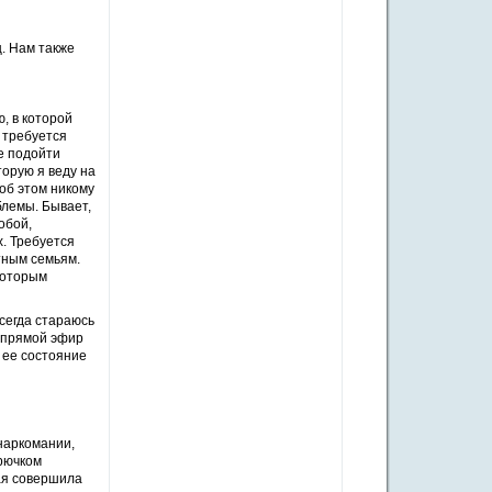
ц. Нам также
, в которой
 требуется
е подойти
орую я веду на
 об этом никому
блемы. Бывает,
обой,
х. Требуется
тным семьям.
которым
всегда стараюсь
в прямой эфир
 ее состояние
наркомании,
рючком
ая совершила