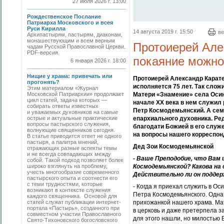
27 июля 2026 г. 13:00
Рождественское Послание
Патриарха Московского и всея
Руси Кирилла
14 августа 2019 г. 15:50
ве
Архипастырям, пастырям, диаконам,
монашествующим и всем верным
Протоиерей Але
чадам Русской Православной Церкви.
PDF-версия.
покаяние можно 
6 января 2026 г. 18:00
Нищие у храма: привечать или
Протоиерей Александр Каратее
прогонять?
исполняется 75 лет. Так слож
Этим материалом «Журнал
Матери «Знамение» села Осино
Московской Патриархии» продолжает
цикл статей, задача которых —
начале ХХ века в нем служил
собирать ответы известных
Петр Космодемьянский. А сем
и уважаемых духовников на самые
епархиального духовника. Ре
острые и актуальные практические
вопросы пастырского служения,
благодати Божией в его служ
волнующие священников сегодня.
на вопросы нашего корреспон
В статье приводится ответ не одного
пастыря, а палитра мнений,
Дед Зои Космодемьянской
отражающих разные аспекты темы
и не всегда совпадающих между
- Ваше Преподобие, что Вам
собой. Такой подход позволяет более
Космодемьянской? Какова на 
широко взглянуть на проблему,
учесть многообразие современного
Действительно ли он подде
пастырского опыта и соотнести его
с теми трудностями, которые
- Когда я приехал служить в О
возникают в контексте служения
Петра Космодемьянского. Одна
каждого священника. Основой для
прихожанкой нашего храма. Ма
статей служат публикации интернет-
портала «Пастырь», созданного при
в церковь и даже претерпела за
совместном участии Православного
для этого нашли, но милостью 
Свято-Тихоновского богословского