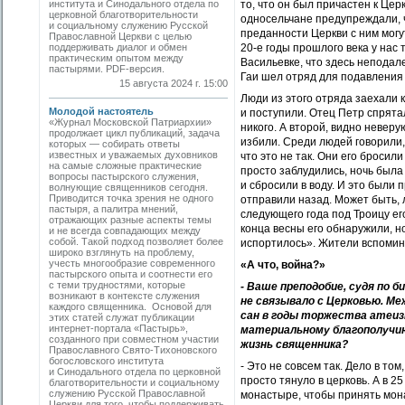
то, что он был причастен к Це
института и Синодального отдела по
церковной благотворительности
односельчане предупреждали, ч
и социальному служению Русской
преданности Церкви с ним могут
Православной Церкви с целью
20-е годы прошлого века у нас
поддерживать диалог и обмен
практическим опытом между
Васильевке, что здесь неподал
пастырями. PDF-версия.
Гаи шел отряд для подавления 
15 августа 2024 г. 15:00
Люди из этого отряда заехали к
Молодой настоятель
и поступили. Отец Петр спрятал
«Журнал Московской Патриархии»
никого. А второй, видно невер
продолжает цикл публикаций, задача
избили. Среди людей говорили,
которых — собирать ­ответы
известных и уважаемых духовников
что это не так. Они его бросили
на самые сложные практические
просто заблудились, ночь была
вопросы пастырского служения,
и сбросили в воду. И это были 
волнующие священников сегодня.
Приводится точка зрения не одного
отправили назад. Может быть, 
пастыря, а палитра мнений,
следующего года под Троицу ег
отражающих разные аспекты темы
конца весны его обнаружили, но
и не всегда совпадающих между
собой. Такой подход позволяет более
испортилось». Жители вспомина
широко взглянуть на проблему,
учесть многообразие современного
«А что, война?»
пастырского опыта и соотнести его
с теми трудностями, которые
- Ваше преподобие, судя по б
возникают в контексте ­служения
не связывало с Церковью. М
каждого священника. Основой для
сан в годы торжества атеиз
этих статей служат публикации
интернет-портала «Пастырь»,
материальному благополучию
созданного при совместном участии
жизнь священника?
Православного Свято-Тихоновского
богословского ­института
- Это не совсем так. Дело в то
и Синодального отдела по церковной
просто тянуло в церковь. А в 2
благотворительности и социальному
служению Русской Православной
монастыре, чтобы принять мона
Церкви для того, чтобы поддерживать