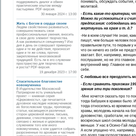
понимать, обсуждать события, о
поддерживать диалог и обмен
практическим опытом между
молитвой.
пастырями. PDF-версия.
- Есть какие-то критерии, ч
30 января 2024 г. 13:00
Можно ли успокоиться и счи
предписания: соблюдаешь мо
Жить с Богом в сердце своем
Людям свойственно развиваться,
жертвуешь на храм и т. д.?
совершенствовать свои
профессиональные умения, вносить
-Ни в коем случае! Не знаю, ка
в свое дело элемент творчества.
пишут, чем больше человек поз
А как развиваться священнику? Изо
правильном пути, то первым у 
дня в день он совершает примерно
одни и те же действия, произносит
что он ничего из себя не предс
одни и те же слова, прочно
хватает. Вот, например, женщин
закрепленные многовековой
послушание, но не это главное
традицией. Есть ли в его служении
пространство для творчества
внутренний мир. Главное не вне
и роста? PDF-версия.
себе.
19 декабря 2023 г. 17:00
С любовью все преодолеть м
Спасительное благовестие
- Если сравнить прихожан 19
новомученика
зрения эти три поколения?
В Издательстве Московской
Патриархии есть уникальный
-Мне хочется сказать про то по
проект — книжная серия
«Церковность», где печатается
тогда бабушек в храмах было. И
духовное наследие новомучеников:
тогда относились ко времени п
их богословские труды, проповеди,
храмы, молодежь начала на бог
статьи, касающиеся различных
сторон церковной жизни, письма,
духовенство, сработали, не о
дневники, стихотворения — все, что
воскресных школ снова молодые
связано с жизнью и церковным
меньше. У нас в Осино-Гай люди
служением того или иного
новомученика, о ком удается собрать
А если упущено что, например,
разрозненные по архивам и частным
что долго там господствовал а