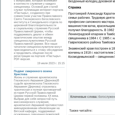
с вопросами, которые возникают
бездонный колодец духовной м
в контексте служения у каждого
священника. Основой для статей
Справка
служат публикации интернет-портала
«Пастырь», созданного при
Протоиерей Александр Каратеев
совместном участии Православного
семье рабочих. Трудовую деяте
Свято-Тихоновского богословского
профессии сапожного мастера.
института и Синодального отдела по
церковной благотворительности
машинистом катка, красильщико
и социальному служению Русской
получил благодарность. В 1982
Православной Церкви, чтобы
Ленинградской епархии в Тамбо
поддерживать диалог и обмен
практическим опытом между
священника в 1984 г. С 1985 г
священнослужителями Русской
Гавриловского района Тамбовск
Православной Церкви. Все наши
читатели-священнослужители могут
Знаменский храм построен в 18
присоединиться к этому обсуждению
кончины в 1918 г. настоятелем
и продолжить общение после
регистрации на портале «Пастырь».
Космодемьянской – священник 
PDF-версия.
19 июля 2023 г. 15:15
Подвиг смиренного воина
Христова
Жизнь и служение архиепископа
Глазовского Авраамия (Дернова)В
судьбе архиепископа Глазовского
Авраамия (Дернова) отразилась
трагическая и полная противоречий
история Русской Православной
Церкви первой половины ХХ века.
Ключевые слова:
богослуже
Выбрав для себя непростой путь
миссионерского служения,
архиепископ Авраамий противостоял
живоцерковникам-обновленцам на
Также читайте:
Вятской кафедре, поддерживал
осужденных священнослужителей,