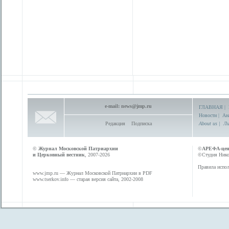
e-mail:
news@jmp.ru
ГЛАВНАЯ
|
Новости
|
Ан
Редакция
Подписка
About us
|
Ли
©
Журнал Московской Патриархии
©
АРЕФА-це
и Церковный вестник
, 2007-2026
©Студия Никол
Правила испол
www.jmp.ru
— Журнал Московской Патриархии в PDF
www.tserkov.info
— старая версия сайта, 2002-2008