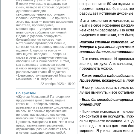
собраниям уцелевшие сведения.
по сравнению с 80-ми годами в
В серии уже вышло двадцать три
книги, четыре из которых содержат
перемен, когда всё безнравстве
духовное наследие
разрушает истинные духовные 
священномученика протоиерея
Иоанна Востор­гова. Еще при жизни
И эти поколения отличаются, хо
этого пастыря — видного церковного
найти в себе искреннее раская
писателя, проповедника,
миссионера — увидело свет его
чем хотели рассказать. Но если
пятитомное собрание сочинений.
смирения в покаянии, тем быс
Недавно удалось обнаружить
большой корпус неизвестных
-Каковы главные качества, 
материалов протоиерея Иоанна,
доверие и уважение прихожа
которые легли в основу современного
издания. В одном из томов —
внешние данные, готовность
«Взыщите Господа!» — собраны
cлова и речи священномученика,
- Это очень сложно. И правильн
обращенные к юной пастве. О том,
значит, нет духа. А те качеств
как возникла эта книжная серия
преодолеть можно.
и каких авторов она представляет,
рассказывает главный редактор
- Каких ошибок надо избега
«Церковности» протоиерей Максим
Максимов. PDF-версия.
Приведите, пожалуйста, прим
22 ноября 2023 г. 15:00
- Я могу посоветовать только 
лучше выкинуть, и все остальн
Со Христом
«Журнал Московской Патриархии»
- Если бы молодой священник
продолжает цикл статей, задача
которых — собирать ответы
ответили?
известных и уважаемых духовников
на самые сложные практические
-
Принимая исповедь от человека
вопросы пастырского служения,
относиться и не осуждать. Нужн
волнующие священников сегодня.
силы принести покаяние. А я, д
Ценность материала в том, что в нем
представлена палитра мнений,
исповедь – это как для тела ба
отражающих разные аспекты темы
мирянин. Я учился, знаю много
и не совпадающих между собой.