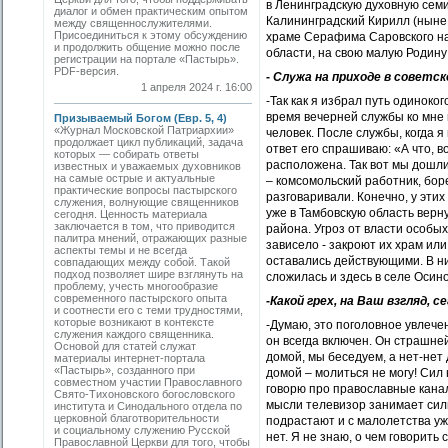
в Ленинградскую духовную сем
диалог и обмен практическим опытом
Калининградский Кирилл (ныне 
между священнослужителями.
Присоединиться к этому обсуждению
храме Серафима Саровского на
и продолжить общение можно после
области, на свою малую Родину
регистрации на портале «Пастырь».
PDF-версия.
- Служа на приходе в советс
1 апреля 2024 г. 16:00
-Так как я избрал путь одиноко
время вечерней службы ко мне 
Призываемый Богом (Евр. 5, 4)
«Журнал Московской Патриархии»
человек. После службы, когда я
продолжает цикл публикаций, задача
ответ его спрашиваю: «А что, в
которых — собирать ответы
расположена. Так вот мы дошли
известных и уважаемых духовников
на самые острые и актуальные
– комсомольский работник, боре
практические вопросы пастырского
разговаривали. Конечно, у эти
служения, волнующие священников
уже в Тамбовскую область верн
сегодня. Ценность материала
заключается в том, что приводится
района. Угроз от власти особы
палитра мнений, отражающих разные
зависело - закроют их храм ил
аспекты темы и не всегда
оставались действующими. В н
совпадающих между собой. Такой
подход позволяет шире взглянуть на
сложилась и здесь в селе Осино
проблему, учесть многообразие
современного пастырского опыта
-Какой грех, на Ваш взгляд,
и соотнести его с теми трудностями,
которые возникают в контексте
-Думаю, это поголовное увлече
служения каждого священника.
он всегда включен. Он страшне
Основой для статей служат
домой, мы беседуем, а нет-нет 
материалы интернет-портала
«Пастырь», созданного при
домой – молиться не могу! Сил 
совместном участии Православного
говорю про православные канал
Свято-Тихоновского богословского
мысли телевизор занимает силь
института и Синодального отдела по
церковной благотворительности
подрастают и с малолетства уже
и социальному служению Русской
нет. Я не знаю, о чем говорить 
Православной Церкви для того, чтобы