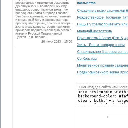
всеми силами стремился сохранить
пастырство
духовную жизнь во вверенных ему
епархиях, сопротивлялся закрытию
Служение в психиатрической 
последнего храма в городе Глазове.
Это был скромный, но мужественный
Рождественское Послание Патр
и преданный Богу и Церкви пастырь,
прошедший тюрьмы, ссылки и лагеря,
Нищие у храма: привечать или
жизнь и служение которого являются
примером подвига исповедничества в
Молодой настоятель
истории Русской Православной
Церкви. PDF-версия.
Призываемый Богом (Евр. 5, 4)
26 июня 2023 г. 15:00
Жить с Богом в сердце своем
Спасительное благовестие но
Со Христом
Молитвенное правило священ
Подвиг смиренного воина Хри
HTML-код для сайта или блога