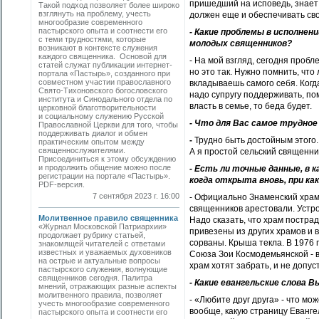
пришедший на исповедь, знает 
Такой подход позволяет более широко
взглянуть на проблему, учесть
должен еще и обеспечивать сво
многообразие современного
пастырского опыта и соотнести его
- Какие проблемы в исполнен
с теми трудностями, которые
молодых священников?
возникают в контексте служения
каждого священника. Основой для
- На мой взгляд, сегодня пробле
статей служат публикации интернет-
но это так. Нужно помнить, что 
портала «Пастырь», созданного при
совместном участии православного
вкладываешь самого себя. Когд
Свято-Тихоновского богословского
надо супругу поддерживать, пом
института и Синодального отдела по
власть в семье, то беда будет.
церковной благотворительности
и социальному служению Русской
- Что для Вас самое трудное
Православной Церкви для того, чтобы
поддерживать диалог и обмен
-
Трудно быть достойным этого.
практическим опытом между
священнослужителями.
А я простой сельский священни
Присоединиться к этому обсуждению
и продолжить общение можно после
- Есть ли точные данные, в 
регистрации на портале «Пастырь».
когда открыта вновь, при к
PDF-версия.
7 сентября 2023 г. 16:00
- Официально Знаменский храм 
священников арестовали. Устро
Молитвенное правило священника
Надо сказать, что храм пострад
«Журнал Московской Патриархии»
привезены из других храмов и 
продолжает рубрику статьей,
сорваны. Крыша текла. В 1976 
знакомящей читателей с ответами
известных и уважаемых духовников
Союза Зои Космодемьянской - в
на острые и актуальные вопросы
храм хотят забрать, и не допус
пастырского служения, волнующие
священников сегодня. Палитра
- Какие евангельские слова В
мнений, отражающих разные аспекты
молитвенного правила, позволяет
- «Любите друг друга» - что мо
учесть многообразие современного
вообще, какую страницу Евангел
пастырского опыта и соотнести его