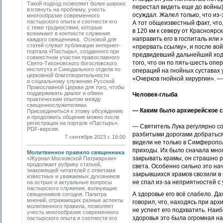
Такой подход позволяет более широко
перестал видеть еще до войны)
взглянуть на проблему, учесть
осуждал. Жалел только, что из
многообразие современного
пастырского опыта и соотнести его
А тот общеизвестный факт, что,
с теми трудностями, которые
в 120 км к северу от Красноярс
возникают в контексте служения
направить его в госпиталь или 
каждого священника. Основой для
статей служат публикации интернет-
«прервать ссылку», и после во
портала «Пастырь», созданного при
предвидевший дальнейший ход с
совместном участии православного
того, что он по пять-шесть опе
Свято-Тихоновского богословского
института и Синодального отдела по
операций на гнойных суставах 
церковной благотворительности
«Очерков гнойной хирургии». — 
и социальному служению Русской
Православной Церкви для того, чтобы
поддерживать диалог и обмен
Человек-глыба
практическим опытом между
священнослужителями.
— Каким было архиерейское 
Присоединиться к этому обсуждению
и продолжить общение можно после
регистрации на портале «Пастырь».
— Святитель Лука регулярно со
PDF-версия.
разбитыми дорогами добраться 
7 сентября 2023 г. 16:00
видели не только в Симферопол
приходы. Их было сначала мног
Молитвенное правило священника
закрывать храмы, он страшно р
«Журнал Московской Патриархии»
продолжает рубрику статьей,
света. Особенно сильно это на
знакомящей читателей с ответами
закрывшихся храмов свозили в 
известных и уважаемых духовников
не спал из-за неприятностей 
на острые и актуальные вопросы
пастырского служения, волнующие
А здоровье его всё слабело. Д
священников сегодня. Палитра
мнений, отражающих разные аспекты
говорил, что, находясь при арх
молитвенного правила, позволяет
не успеет его подхватить. Наиб
учесть многообразие современного
здоровья это была огромная наг
пастырского опыта и соотнести его