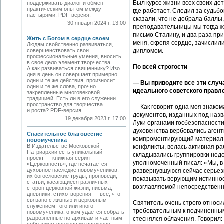
Был курсе жизни всех своих дете
поддерживать диалог и обмен
практическим опытом между
где работает. Следил за судьб
пастырями. PDF-версия.
сказали, что не добрала баллы
30 января 2024 г. 13:00
преподавательницы мы тогда же
письмо Сталину, и два раза при
Жить с Богом в сердце своем
меня, скрепя сердце, зачислили
Людям свойственно развиваться,
совершенствовать свои
дипломом.
профессиональные умения, вносить
в свое дело элемент творчества.
По всей строгости
А как развиваться священнику? Изо
дня в день он совершает примерно
одни и те же действия, произносит
— Вы приводите все эти случ
одни и те же слова, прочно
идеального советского правле
закрепленные многовековой
традицией. Есть ли в его служении
пространство для творчества
— Как говорит одна моя знакома
и роста? PDF-версия.
документов, изданных под назв
19 декабря 2023 г. 17:00
Луки органами госбезопасности
духовенства вербовались аген
Спасительное благовестие
компроментирующий материал 
новомученика
В Издательстве Московской
конфликты, велась активная р
Патриархии есть уникальный
складывались группировки недо
проект — книжная серия
уполномоченный писал: «Мы, в
«Церковность», где печатается
духовное наследие новомучеников:
развернувшуюся сейчас серьезн
их богословские труды, проповеди,
показывать верующим истинное 
статьи, касающиеся различных
возглавляемой непосредственн
сторон церковной жизни, письма,
дневники, стихотворения — все, что
связано с жизнью и церковным
Святитель очень строго относи
служением того или иного
требовательным к подчиненным,
новомученика, о ком удается собрать
разрозненные по архивам и частным
стеснялся облачения. Говорил: 