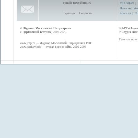
e-mail:
news@jmp.ru
ГЛАВНАЯ
|
Новости
|
Ан
Редакция
Подписка
About us
|
Ли
©
Журнал Московской Патриархии
©
АРЕФА-це
и Церковный вестник
, 2007-2026
©Студия Никол
Правила испол
www.jmp.ru
— Журнал Московской Патриархии в PDF
www.tserkov.info
— старая версия сайта, 2002-2008