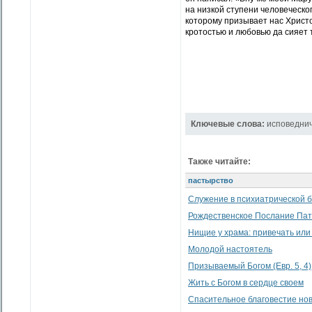
на низкой ступени человеческог
которому призывает нас Христо
кротостью и любовью да сияет 
Ключевые слова:
исповедни
Также читайте:
пастырство
Служение в психиатрической 
Рождественское Послание Патр
Нищие у храма: привечать или
Молодой настоятель
Призываемый Богом (Евр. 5, 4)
Жить с Богом в сердце своем
Спасительное благовестие но