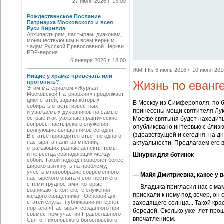
27 июля 2026 г. 13:00
Рождественское Послание
Патриарха Московского и всея
Руси Кирилла
Архипастырям, пастырям, диаконам,
монашествующим и всем верным
чадам Русской Православной Церкви.
PDF-версия.
6 января 2026 г. 18:00
ЖМП № 6 июнь 2016 / 10 июня 2016 
Нищие у храма: привечать или
прогонять?
Жизнь по еванг
Этим материалом «Журнал
Московской Патриархии» продолжает
цикл статей, задача которых —
В Москву из Симферополя, по 
собирать ответы известных
принесены мощи святителя Лук
и уважаемых духовников на самые
острые и актуальные практические
Москве святыня будет находить
вопросы пастырского служения,
опубликовано интервью с близ
волнующие священников сегодня.
(здравству.щей и сегодня, на д
В статье приводится ответ не одного
пастыря, а палитра мнений,
актуальности. Предлагаем его
отражающих разные аспекты темы
и не всегда совпадающих между
Шнурки для ботинок
собой. Такой подход позволяет более
широко взглянуть на проблему,
учесть многообразие современного
— Майя Дмитриевна, какое у в
пастырского опыта и соотнести его
с теми трудностями, которые
— Владыка пригласил нас с мам
возникают в контексте служения
приехали к нему под вечер, он 
каждого священника. Основой для
статей служат публикации интернет-
заходящего солнца... Такой кр
портала «Пастырь», созданного при
бородой. Сколько уже лет прош
совместном участии Православного
впечатлением.
Свято-Тихоновского богословского