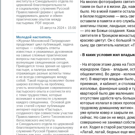
института и Синодального отдела по
На многих фотографиях святите
церковной благотворительности
таким он был и в жизни. Да, на
и социальному служению Русской
было. Но в моей памяти осталас
Православной Церкви с целью
поддерживать диалог и обмен
в белом подряснике — весь све
практическим опытом между
оставили в памяти и его служб
пастырями. PDF-версия.
анютины глазки, ландыши, неза
15 августа 2024 г. 15:00
— это же Божьи создания. Какая
святителя в Троицком монастыр
Молодой настоятель
красиво цветут. Он с большой 
«Журнал Московской Патриархии»
продолжает цикл публикаций, задача
сыну, где святитель написал: 
которых — собирать ­ответы
известных и уважаемых духовников
- В каких условия жил владык
на самые сложные практические
вопросы пастырского служения,
волнующие священников сегодня.
- На втором этаже дома на Гос
Приводится точка зрения не одного
коридором. Одна - владыки, ост
пастыря, а палитра мнений,
отражающих разные аспекты темы
общежитиях). Во дворе - колонк
и не всегда совпадающих между
лет). В квартире владыки было
собой. Такой подход позволяет более
приемная, и кабинет, и столова
широко взглянуть на проблему,
учесть многообразие современного
изголовье, фанерные шкаф и тум
пастырского опыта и соотнести его
квартирой было две маленьких к
с теми трудностями, которые
отсутствие удобств чуть боль
возникают в контексте ­служения
каждого священника. Основой для
которые излагал в своих пропов
этих статей служат публикации
трудовому домашнему житию». 
интернет-портала «Пастырь»,
уже купили ковер и закрыли ее.
созданного при совместном участии
Православного Свято-Тихоновского
сейчас. Но сам он не мерз, дом
богословского ­института
совершенно не занимал собстве
и Синодального отдела по церковной
и ел. Ходил в старой растреска
благотворительности и социальному
служению Русской Православной
«Латай, латай, бедных еще мно
Церкви для того, чтобы поддерживать