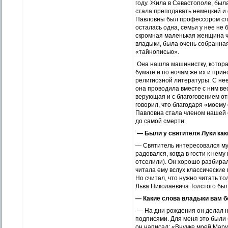
году. Жила в Севастополе, был
стала преподавать немецкий и 
Павловны был профессором сло
осталась одна, семьи у нее не
скромная маленькая женщина чт
владыки, была очень собранная
«тайнописью».
Она нашла машинистку, котора
бумаге и по ночам же их и прин
религиозной литературы. С нее
она проводила вместе с ним вес
верующая и с благоговением от
говорил, что благодаря «моему
Павловна стала членом нашей 
до самой смерти.
—
Были у святителя Луки как
— Святитель интересовался му
радовался, когда в гости к не
отселили). Он хорошо разбирал
читала ему вслух классические
Но считал, что нужно читать то
Льва Николаевича Толстого был
—
Какие слова владыки вам 
— На дни рождения он делал н
подписями. Для меня это были
он написал: «Внучке моей Мару