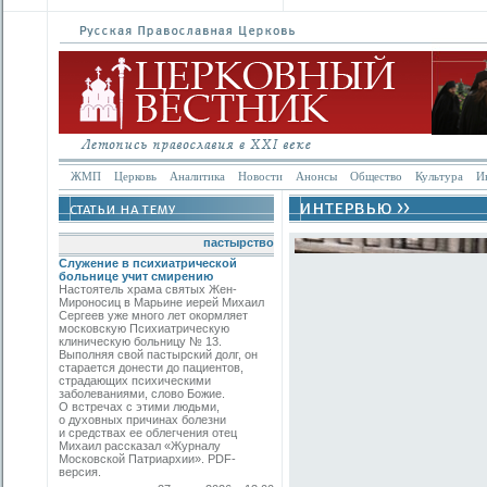
ЖМП
Церковь
Аналитика
Новости
Анонсы
Общество
Культура
И
пастырство
Служение в психиатрической
больнице учит смирению
Настоятель храма святых Жен-
Мироносиц в Марьине иерей Михаил
Сергеев уже много лет окормляет
московскую Психиатрическую
клиническую больницу № 13.
Выполняя свой пастырский долг, он
старается донести до пациентов,
страдающих психическими
заболеваниями, слово Божие.
О встречах с этими людьми,
о духовных причинах болезни
и средствах ее облегчения отец
Михаил рассказал «Журналу
Московской Патриархии». PDF-
версия.