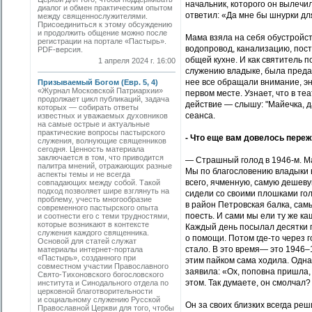
начальник, которого он вылечил
диалог и обмен практическим опытом
ответил: «Да мне бы шнурки д
между священнослужителями.
Присоединиться к этому обсуждению
и продолжить общение можно после
Мама взяла на себя обустройст
регистрации на портале «Пастырь».
водопровод, канализацию, поста
PDF-версия.
общей кухне. И как святитель п
1 апреля 2024 г. 16:00
служению владыке, была предан
нее все обращали внимание, эн
Призываемый Богом (Евр. 5, 4)
«Журнал Московской Патриархии»
первом месте. Узнает, что в те
продолжает цикл публикаций, задача
действие — слышу: "Майечка, д
которых — собирать ответы
сеанса.
известных и уважаемых духовников
на самые острые и актуальные
практические вопросы пастырского
- Что еще вам довелось пере
служения, волнующие священников
сегодня. Ценность материала
заключается в том, что приводится
— Страшный голод в 1946-м. Ма
палитра мнений, отражающих разные
Мы по благословению владыки в
аспекты темы и не всегда
всего, ячменную, самую дешеву
совпадающих между собой. Такой
подход позволяет шире взглянуть на
сидели со своими плошками гол
проблему, учесть многообразие
в район Петровская балка, самы
современного пастырского опыта
поесть. И сами мы ели ту же ка
и соотнести его с теми трудностями,
которые возникают в контексте
Каждый день посылал десятки пе
служения каждого священника.
о помощи. Потом где-то через г
Основой для статей служат
стало. В это время— это 1946–
материалы интернет-портала
«Пастырь», созданного при
этим пайком сама ходила. Одна
совместном участии Православного
заявила: «Ох, поповна пришла,
Свято-Тихоновского богословского
этом. Так думаете, он смолчал?
института и Синодального отдела по
церковной благотворительности
и социальному служению Русской
Он за своих близких всегда реш
Православной Церкви для того, чтобы