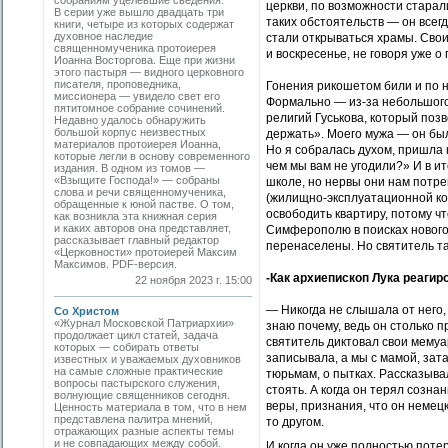
собраниям уцелевшие сведения.
церкви, по возможности старали
В серии уже вышло двадцать три
таких обстоятельств — он всег
книги, четыре из которых содержат
духовное наследие
стали открываться храмы. Сво
священномученика протоиерея
и воскресенье, не говоря уже о
Иоанна Востор­гова. Еще при жизни
этого пастыря — видного церковного
писателя, проповедника,
Гонения рикошетом били и по н
миссионера — увидело свет его
Формально — из-за небольшого
пятитомное собрание сочинений.
религий Гуськова, который позв
Недавно удалось обнаружить
большой корпус неизвестных
держать». Моего мужа — он был
материалов протоиерея Иоанна,
Но я собралась духом, пришла к
которые легли в основу современного
чем мы вам не угодили?» И в ит
издания. В одном из томов —
«Взыщите Господа!» — собраны
школе, но нервы они нам потре
cлова и речи священномученика,
(жилищно-эксплуатационной ко
обращенные к юной пастве. О том,
освободить квартиру, потому чт
как возникла эта книжная серия
и каких авторов она представляет,
Симферополю в поисках нового
рассказывает главный редактор
перенаселены. Но святитель так
«Церковности» протоиерей Максим
Максимов. PDF-версия.
-Как архиепископ Лука реагир
22 ноября 2023 г. 15:00
— Никогда не слышала от него,
Со Христом
«Журнал Московской Патриархии»
знаю почему, ведь он столько п
продолжает цикл статей, задача
святитель диктовал свои мемуа
которых — собирать ответы
записывала, а мы с мамой, зат
известных и уважаемых духовников
на самые сложные практические
тюрьмам, о пытках. Рассказывал
вопросы пастырского служения,
стоять. А когда он терял созна
волнующие священников сегодня.
веры, признания, что он немец
Ценность материала в том, что в нем
представлена палитра мнений,
то другом.
отражающих разные аспекты темы
и не совпадающих между собой.
И когда он уже полностью потер