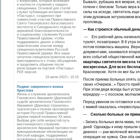
с вопросами, которые возникают
Бывало, рубашка вся мокрая, х
в контексте служения у каждого
голени с блеском. Только вера 
священника. Основой для статей
силы на исходе, святитель еще
служат публикации интернет-портала
«Пастырь», созданного при
этим духовным энтузиазмом всю
совместном участии Православного
проповедь.
Свято-Тихоновского богословского
института и Синодального отдела по
—
Как строился обычный ден
церковной благотворительности
и социальному служению Русской
— Его рабочий день начинался 
Православной Церкви, чтобы
туалет, позавтракал. В 8 утра 
поддерживать диалог и обмен
практическим опытом между
потом появилась машина. Верну
священнослужителями Русской
документами, занимался епарх
Православной Церкви. Все наши
всех событий общественной жизн
читатели-священнослужители могут
присоединиться к этому обсуждению
квартиры святителя висела т
и продолжить общение после
воскресенья. Для всех беспл
регистрации на портале «Пастырь».
Красноярске. Хотя он мог бы эт
PDF-версия.
19 июля 2023 г. 15:15
После приема больных опять з
своих «Очерков...» Просто прий
Подвиг смиренного воина
При этом дядя всегда был устр
Христова
Жизнь и служение архиепископа
коридору — с посохом, молчали
Глазовского Авраамия (Дернова)В
судьбе архиепископа Глазовского
Перед ужином он готовился к н
Авраамия (Дернова) отразилась
с мамой оказалась «первослуша
трагическая и полная противоречий
история Русской Православной
—
Сколько больных он прин
Церкви первой половины ХХ века.
Выбрав для себя непростой путь
-
Запись больных вела мама, то
миссионерского служения,
дней. Однажды к нему пришли 
архиепископ Авраамий противостоял
живоцерковникам-обновленцам на
диагноз — рак молочной железы
Вятской кафедре, поддерживал
операция не нужна. Они оба ок
осужденных священнослужителей,