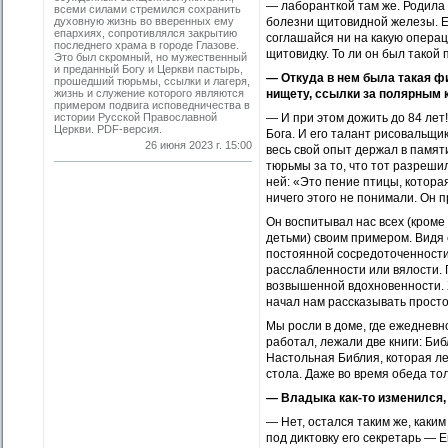
— лаборанткой там же. Родила 
всеми силами стремился сохранить
духовную жизнь во вверенных ему
болезни щитовидной железы. Ей
епархиях, сопротивлялся закрытию
соглашайся ни на какую операци
последнего храма в городе Глазове.
щитовидку. То ли он был такой 
Это был скромный, но мужественный
и преданный Богу и Церкви пастырь,
—
Откуда в нем была такая ф
прошедший тюрьмы, ссылки и лагеря,
жизнь и служение которого являются
нищету, ссылки за полярным 
примером подвига исповедничества в
истории Русской Православной
— И при этом дожить до 84 лет!
Церкви. PDF-версия.
Бога. И его талант рисовальщи
26 июня 2023 г. 15:00
весь свой опыт держал в памяти
тюрьмы за то, что тот разрешил
ней: «Это пение птицы, которая
ничего этого не понимали. Он 
Он воспитывал нас всех (кроме
детьми) своим примером. Видя е
постоянной сосредоточенности.
расслабленности или вялости.
возвышенной вдохновенности. Х
начал нам рассказывать прост
Мы росли в доме, где ежедневн
работал, лежали две книги: Биб
Настольная Библия, которая ле
стола. Даже во время обеда тол
—
Владыка как-то изменился,
— Нет, остался таким же, каким
под диктовку его секретарь — 