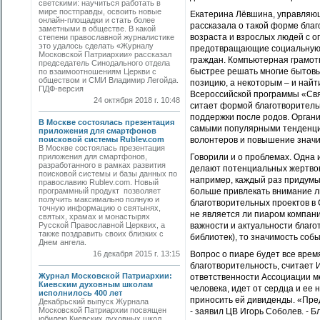
светскими: научиться работать в
мире постправды, освоить новые
Екатерина Лёвшина, управляющ
онлайн-площадки и стать более
рассказала о такой форме благ
заметными в обществе. В какой
возраста и взрослых людей с о
степени православной журналистике
это удалось сделать «Журналу
предотвращающие социальную 
Московской Патриархии» рассказал
граждан. Компьютерная грамот
председатель Синодального отдела
быстрее решать многие бытовы
по взаимоотношениям Церкви с
обществом и СМИ Владимир Легойда.
позицию, а некоторым – и найт
ПДФ-версия
Всероссийской программы «Свя
24 октября 2018 г. 10:48
ситает формой благотворитель
поддержки после родов.
Ор
ган
В Москве состоялась презентация
самыми популярными тенденция
приложения для смартфонов
поисковой системы Rublev.com
волонтеров и повышение значи
В Москве состоялась презентация
приложения для смартфонов,
Говорили и о проблемах. Одна 
разработанного в рамках развития
делают потенциальных жертво
поисковой системы и базы данных по
например, каждый раз придумы
православию Rublev.com. Новый
программный продукт позволяет
больше привлекать внимание л
получить максимально полную и
благотворительных проектов в 
точную информацию о святынях,
не является ли пиаром компани
святых, храмах и монастырях
Русской Православной Церквих, а
важности и актуальности благо
также поздравить своих близких с
библиотек), то значимость соб
Днем ангела.
16 декабря 2015 г. 13:15
Вопрос о пиаре будет все врем
благотворительность, считает 
Журнал Московской Патриархии:
ответственности Ассоциации м
Киевским духовным школам
человека, идет от сердца и ее
исполнилось 400 лет
приносить ей дивиденды. «Пред
Декабрьский выпуск Журнала
Московской Патриархии посвящен
- заявил ЦВ Игорь Соболев. - 
юбилею Киевских духовных школ,