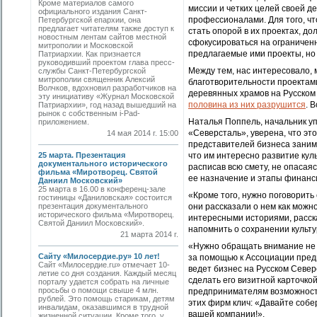
Кроме материалов самого
миссии и четких целей своей де
официального издания Санкт-
профессионалами. Для того, чт
Петербургской епархии, она
предлагает читателям также доступ к
стать опорой в их проектах, 
новостным лентам сайтов местной
сфокусироваться на ограниченн
митрополии и Московской
предлагаемые ими проекты, но 
Патриархии. Как признается
руководивший проектом глава пресс-
Между тем, нас интересовало,
службы Санкт-Петербургской
митрополии священник Алексий
благотворительности проектам
Волчков, вдохновил разработчиков на
деревянных храмов на Русско
эту инициативу «Журнал Московской
половина из них разрушится
.
В
Патриархии», год назад вышедший на
рынок с собственным i-Pad-
Наталья Поппель, начальник у
приложением.
«Северсталь», уверена, что это
14 мая 2014 г. 15:00
представителей бизнеса заним
25 марта. Презентация
что им интересно развитие кул
документального исторического
расписав всю смету, не опасая
фильма «Миротворец. Святой
ее назначение и этапы финанс
Даниил Московский»
25 марта в 16.00 в конференц-зале
«Кроме того, нужно поговорить
гостиницы «Даниловская» состоится
презентация документального
они рассказали о нем как можн
исторического фильма «Миротворец.
интересными историями, расска
Святой Даниил Московский».
напомнить о сохранении культу
21 марта 2014 г.
«Нужно обращать внимание не т
Сайту «Милосердие.ру» 10 лет!
за помощью к Ассоциации предп
Сайт «Милосердие.ru» отмечает 10-
ведет бизнес на Русском Севе
летие со дня создания. Каждый месяц
сделать его визитной карточкой
порталу удается собрать на личные
просьбы о помощи свыше 4 млн.
предпринимателям возможност
рублей. Это помощь старикам, детям
этих фирм клич:
«
Давайте собер
инвалидам, оказавшимся в трудной
вашей компании!».
жизненной ситуации. Кроме того, у