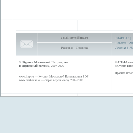
e-mail:
news@jmp.ru
ГЛАВНАЯ
|
Новости
|
Ан
Редакция
Подписка
About us
|
Ли
©
Журнал Московской Патриархии
©
АРЕФА-це
и Церковный вестник
, 2007-2026
©Студия Никол
Правила испол
www.jmp.ru
— Журнал Московской Патриархии в PDF
www.tserkov.info
— старая версия сайта, 2002-2008