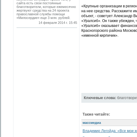
сайта есть свои постоянные
«Крупные организации в регион
благотворители, которые ежемесячно
жертвуют средства на 24 проекта
на нее средства. Расскажите им
православной службы помощи
объект, - советует Александр 
«Милосердие» еще 3 млн. рублей.
«Уралсиб». Он также убежден, 
14 февраля 2014 г. 15:45
«Уралсиб» оказывает финансов
Красногорского района Московс
«именной кирпичик».
Ключевые слова:
благотвори
Также читайте:
массмедиа
Владимир Легойда: «Все мои 