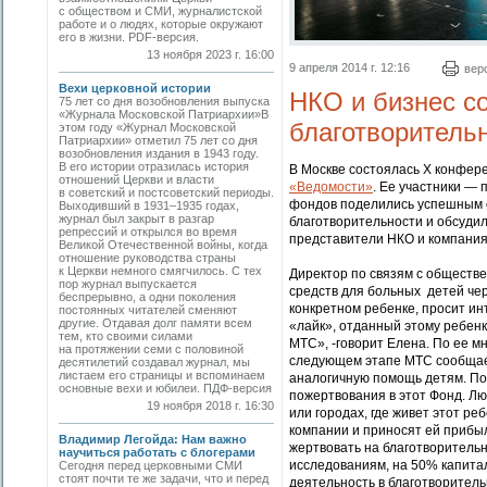
с обществом и СМИ, журналистской
работе и о людях, которые окружают
его в жизни. PDF-версия.
13 ноября 2023 г. 16:00
9 апреля 2014 г. 12:16
вер
Вехи церковной истории
НКО и бизнес с
75 лет со дня возобновления выпуска
«Журнала Московской Патриархии»В
благотворитель
этом году «Журнал Московской
Патриархии» отметил 75 лет со дня
возобновления издания в 1943 году.
В его истории отразилась история
В Москве состоялась Х конфер
отношений Церкви и власти
«Ведомости»
. Ее участники —
в советский и постсоветский периоды.
фондов поделились успешным 
Выходивший в 1931–1935 годах,
журнал был закрыт в разгар
благотворительности и обсуди
репрессий и открылся во время
представители НКО и компания
Великой Отечественной войны, когда
отношение руководства страны
к Церкви немного смягчилось. С тех
Директор по связям с обществ
пор журнал выпускается
средств для больных детей че
беспрерывно, а одни поколения
конкретном ребенке, просит и
постоянных читателей сменяют
другие. Отдавая долг памяти всем
«лайк», отданный этому ребенк
тем, кто своими силами
МТС», -говорит Елена. По ее м
на протяжении семи с половиной
следующем этапе МТС сообщает
десятилетий создавал журнал, мы
листаем его страницы и вспоминаем
аналогичную помощь детям. Пос
основные вехи и юбилеи. ПДФ-версия
пожертвования в этот Фонд. Лю
19 ноября 2018 г. 16:30
или городах, где живет этот р
компании и приносят ей прибыл
Владимир Легойда: Нам важно
жертвовать на благотворительн
научиться работать с блогерами
исследованиям, на 50% капитал
Сегодня перед церковными СМИ
стоят почти те же задачи, что и перед
деятельность в благотворител