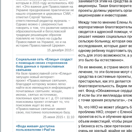
занимается этим на средства а
которым в 2015 году исполнилось 400
акционеры. Такая благотворит
лет. «Это важное для Православия на
Украине празднование практически не
проекты должны укрепить орган
нашло отражения в церковных СМИ, -
акционерами и инвесторами.
отметил Сергей Чапнин,
ответственный редактор журнала. –
Между тем по мнению Елены Ал
Однако можно с уверенностью
корпоративная благотворитель
говорить о том, что развитие киевской
образовательной и богословской
сводится к адресной помощи, ч
традиции решающим образом
решает никаких социальных про
повлияло не только на судьбы
сельскую больницу, которая ок
Православия на Украине, но и на
историю Православной Церкви».
исследования, которые дают в
15 декабря 2015 г.
одному ребенку подготовить гр
есть для этого возможности, а
Социальная сеть «Елицы» создаст
это было бы естественно».
с помощью своих сторонников
базу данных о православных
По ее мнению, в стране много 
святынях
лечение, то эти болезни могут
На базе православной сети «Елицы»
средства в системные проекты,
запущен новый интернет-
проект «Православные святыни»,
престарелых, как это делаетс
благодаря которому можно легко
благотворительность. Видим ли
найти всю имеющуюся информацию о
нет. Фонд «Обнаженные сердца
почитаемых святынях: мощах,
иконах, святых источниках,
И если бы эти миллиарды вложи
поклонных крестах и т. д. От cетевого
с точки зрения результата»,- 
поисковика проект отличает то, что
поисковик ищет во вне, а
То, что НКО не может убедить 
«Православные святыни» имеют
проблема НКО, спорит с Еленой
свою, постоянно пополняемую базу.
проектов есть и обучение враче
25 июня 2015 г. 11:10
объем инвестиций, чтобы решит
у бизнеса есть свои претензии
«Вода живая» доступна
пользователям i-Pad'ов
очень не зрелый, крайне не эф