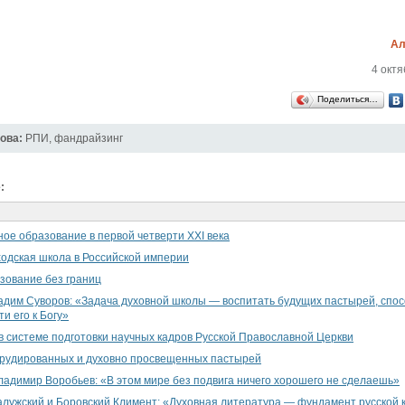
Ал
4 октя
Поделиться…
ова:
РПИ
,
фандрайзинг
:
ое образование в первой четверти XXI века
одская школа в Российской империи
зование без границ
дим Суворов: «Задача духовной школы — воспитать будущих пастырей, спо
ти его к Богу»
в системе подготовки научных кадров Русской Православной Церкви
эрудированных и духовно просвещенных пастырей
адимир Воробьев: «В этом мире без подвига ничего хорошего не сделаешь»
лужский и Боровский Климент: «Духовная литература — фундамент русской 