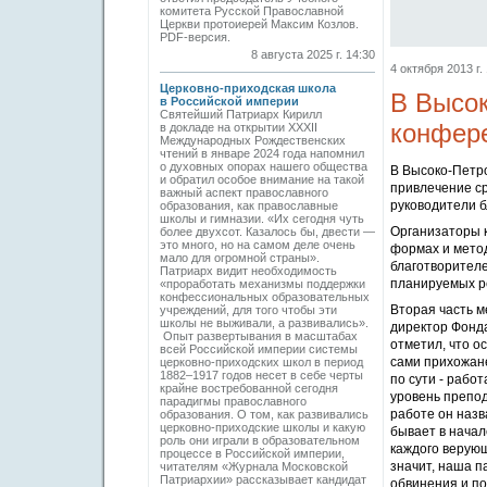
комитета Русской Православной
Церкви протоиерей Максим Козлов.
PDF-версия.
8 августа 2025 г. 14:30
4 октября 2013 г.
Церковно-приходская школа
В Высок
в Российской империи
Святейший Патриарх Кирилл
конфер
в докладе на открытии XXXII
Международных Рождественских
чтений в январе 2024 года напомнил
о духовных опорах нашего общества
В Высоко-Петр
и обратил особое внимание на такой
привлечение ср
важный аспект православного
руководители б
образования, как православные
школы и гимназии. «Их сегодня чуть
Организаторы к
более двухсот. Казалось бы, двести —
это много, но на самом деле очень
формах и метод
мало для огромной страны».
благотворител
Патриарх видит необходимость
планируемых ре
«проработать механизмы поддержки
конфессиональных образовательных
Вторая часть м
учреждений, для того чтобы эти
школы не выживали, а развивались».
директор Фонда
Опыт развертывания в масштабах
отметил, что о
всей Российской империи системы
сами прихожане
церковно-­приходских школ в период
1882–1917 годов несет в себе черты
по сути - рабо
крайне востребованной сегодня
уровень препод
парадигмы православного
работе он назв
образования. О том, как развивались
церковно-приходские школы и какую
бывает в начал
роль они играли в образовательном
каждого верующ
процессе в Российской империи,
значит, наша п
читателям «Журнала Московской
Патриархии» рассказывает кандидат
обвинения и по