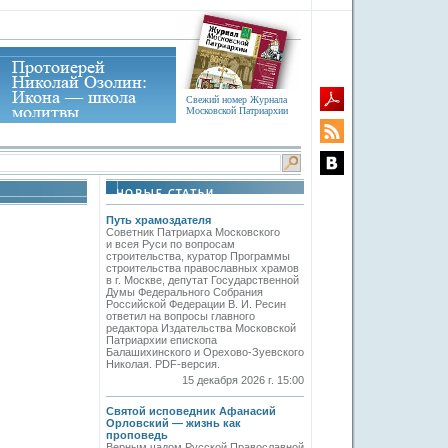
Свежий номер Журнала
Московской Патриархии
Путь храмоздателя
Советник Патриарха Московского
и всея Руси по вопросам
строительства, куратор Программы
строительства православных храмов
в г. Москве, депутат Государственной
Думы Федерального Собрания
Российской Федерации В. И. Ресин
ответил на вопросы главного
редактора Издательства Московской
Патриархии епископа
Балашихинского и Орехово-Зуевского
Николая. PDF-версия.
15 декабря 2026 г. 15:00
Святой исповедник Афанасий
Орловский — жизнь как
проповедь
Верным чадом Русской Православной