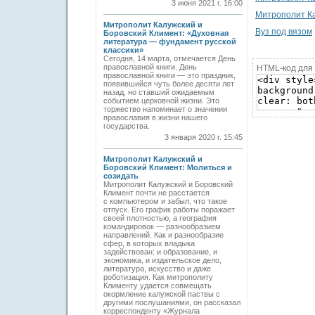
3 июня 2021 г. 16:00
Митрополит Ка
Митрополит Калужский и
Вуз под вязом
Боровский Климент: «Духовная
литература — фундамент русской
классики»
Сегодня, 14 марта, отмечается День
православной книги. День
HTML-код для 
православной книги — это праздник,
появившийся чуть более десяти лет
назад, но ставший ожидаемым
событием церковной жизни. Это
торжество напоминает о значении
православия в жизни нашего
государства.
3 января 2020 г. 15:45
Митрополит Калужский и
Боровский Климент: Молиться и
созидать
Митрополит Калужский и Боровский
Климент почти не расстается
с компьютером и забыл, что такое
отпуск. Его график работы поражает
своей плотностью, а география
командировок — разнообразием
направлений. Как и разнообразие
сфер, в которых владыка
задействован: и образование, и
экономика, и издательское дело,
литература, искусство и даже
роботизация. Как митрополиту
Клименту удается совмещать
окормление калужской паствы с
другими послушаниями, он рассказал
корреспонденту «Журнала