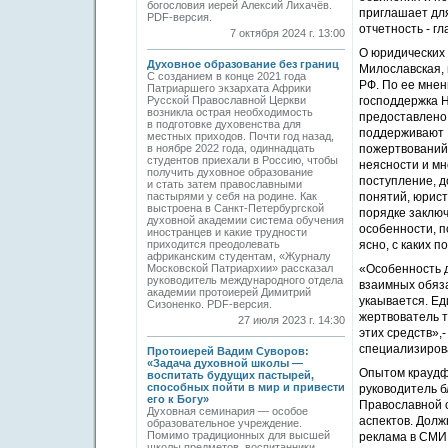
богословия иерей Алексий Лихачёв.
приглашает для
PDF-версия.
отчетность - г
7 октября 2024 г. 13:00
О юридических 
Духовное образование без границ
Милославская,
С созданием в конце 2021 года
РФ. По ее мнен
Патриаршего экзархата Африки
Русской Православной Церкви
господдержка Н
возникла острая необходимость
предоставлено 
в подготовке духовенства для
поддерживают Н
местных приходов. Почти год назад,
в ноябре 2022 года, одиннадцать
пожертвований 
студентов приехали в Россию, чтобы
неясности и мн
получить духовное образование
поступление, 
и стать затем православными
пастырями у себя на родине. Как
понятий, юрист
выстроена в Санкт-Петербургской
порядке заключ
духовной академии система обучения
особенности, п
иностранцев и какие трудности
приходится преодолевать
ясно, с каких п
африканским студентам, «Журналу
Московской Патриархии» рассказал
«Особенность д
руководитель международного отдела
взаимных обяза
академии прото­иерей Димитрий
укаывается. Ед
Сизоненко. PDF-версия.
жертвователь т
27 июля 2023 г. 14:30
этих средств»,
специализиров
Протоиерей Вадим Суворов:
«Задача духовной школы —
Опытом краудф
воспитать будущих пастырей,
способных пойти в мир и привести
руководитель 
его к Богу»
Православной с
Духовная семинария — особое
аспектов. Долж
образовательное учреждение.
Помимо традиционных для высшей
реклама в СМИ 
школы предметов, воспитанники