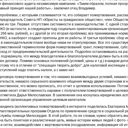
 финансового аудита независимую кампанию. «Таким образом, полная прозр
лавный принцип нашей работы»,- заключил отец Владимир.
проблемах, с которыми сталкиваются те, кто собирает пожертвования, расск
 председатель Совета НП «Юристы за гражданское общество», член Общест
ию их три. Первая: отсутствие системности в законодательстве. С одной сто
КО (в частности, в следующем году социально ориентированным организаци
266 млн. рублей), а с другой (и это вторая проблема), все принимаемые нор
КО, а наоборот создают препоны для их работы. И третья проблема: сбор и
в законодательном плане вообще никак не отрегулирован. Все это существу
ожественной терминологии форм пожертвований: грант, пожертвование, субс
доход от предпринимательской деятельности. Подробно остановившись на ра
 подчеркнула, что между благодетелем и благополучателем должен быть в о
ен договор. Помимо основных положений (условий, цены и т.д.) в каждом дого
отому что в отличии от "спешащих творить добро", для налоговой инспекции
оступлений надо платить налоги, а с каких нет.
оговора пожертвования в том, что никаких взаимовыгодных условий, никаких 
тельств, никакого серьезного взаимного общения между двумя сторонами в н
инственное, что можно прописать, это отчет о целевом использовании. Потом
акже несет ответственность наравне с получателем пожертвований о целев
- отметила Дарья Милославская. В заключении она коснулась юридических ас
анной организации управления целевым капиталом.
андинга (коллективных пожертвований) в интернете поделилась Екатерина 
благотворительных программ Отдела по привлечению средств и социальной р
лужбы помощи Милосердие. В этой работе, по ее словам, нужно обратить вн
на быть понятная и реалистичная цель, живые истории живых людей с фото- 
и сетях, взаимодействие с жертвователем (поздравление, информация об ито