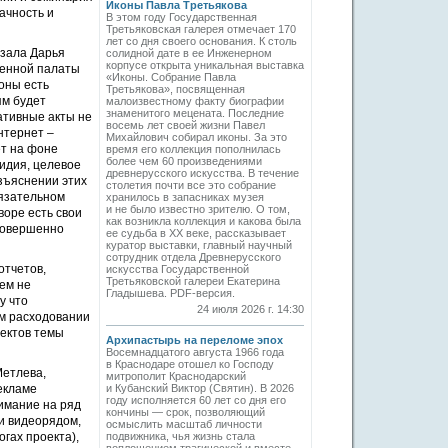
Иконы Павла Третьякова
ачность и
В этом году Государственная
Третьяковская галерея отмечает 170
лет со дня своего основания. К столь
азала Дарья
солидной дате в ее Инженерном
корпусе открыта уникальная выставка
венной палаты
«Иконы. Собрание Павла
роны есть
Третьякова», посвященная
ям будет
малоизвестному факту биографии
знаменитого мецената. Последние
мативные акты не
восемь лет своей жизни Павел
нтернет –
Михайлович собирал иконы. За это
ет на фоне
время его коллекция пополнилась
более чем 60 произведениями
идия, целевое
древнерусского искусства. В течение
зъяснении этих
столетия почти все это собрание
бязательном
хранилось в запасниках музея
и не было известно зрителю. О том,
воре есть свои
как возникла коллекция и какова была
 совершенно
ее судьба в ХХ веке, рассказывает
куратор выставки, главный научный
сотрудник отдела Древнерусского
отчетов,
искусства Государственной
Третьяковской галереи Екатерина
ем не
Гладышева. PDF-версия.
у что
24 июля 2026 г. 14:30
ом расходовании
пектов темы
Архипастырь на переломе эпох
Восемнадцатого августа 1966 года
в Краснодаре отошел ко Господу
Метлева,
митрополит Краснодарский
екламе
и Кубанский Виктор (Святин). В 2026
году исполняется 60 лет со дня его
имание на ряд
кончины — срок, позволяющий
и видеорядом,
осмыслить масштаб личности
гах проекта),
подвижника, чья жизнь стала