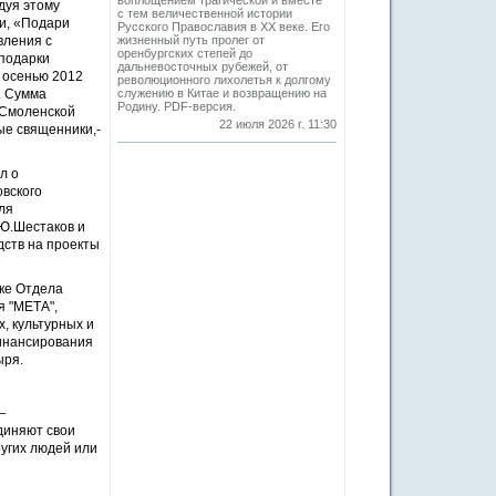
воплощением трагической и вместе
дуя этому
с тем величественной истории
ти, «Подари
Русского Православия в XX веке. Его
вления с
жизненный путь пролег от
оренбургских степей до
 подарки
дальневосточных рубежей, от
а осенью 2012
революционного лихолетья к долгому
. Сумма
служению в Китае и возвращению на
Родину. PDF-версия.
 Смоленской
22 июля 2026 г. 11:30
ые священники,-
л о
вского
ля
.Ю.Шестаков и
дств на проекты
ке Отдела
я "МЕТА",
, культурных и
финансирования
ыря.
—
диняют свои
ругих людей или