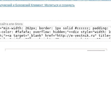
лужский и Боровский Климент: Молиться и созидать
сайта или блога: