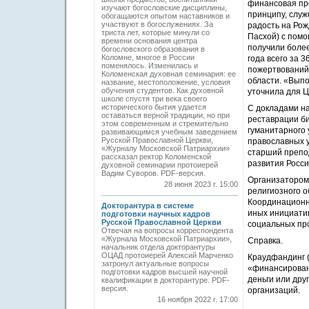
финансовая про
изучают богословские дисциплины,
принципу, служ
обогащаются опытом наставников и
участвуют в богослужениях. За
радость на Рож
триста лет, которые минули со
Пасхой) с помо
времени основания центра
получили более
богословского образования в
Коломне, многое в России
года всего за 
поменялось. Изменилась и
пожертвований 
Коломенская духовная семинария: ее
области. «Выпо
название, местоположение, условия
обучения студентов. Как духовной
уточнила для 
школе спустя три века своего
исторического бытия удается
С докладами на
оставаться верной традиции, но при
реставрации б
этом современным и стремительно
гуманитарного 
развивающимся учебным заведением
Русской Православной Церкви,
православных у
«Журналу Московской Патриархии»
старший препо
рассказал ректор Коломенской
развития Росси
духовной семинарии протоиерей
Вадим Суворов. PDF-версия.
Организатором
28 июня 2023 г. 15:00
религиозного о
Координационн
Докторантура в системе
иных инициати
подготовки научных кадров
Русской Православной Церкви
социальных про
Отвечая на вопросы корреспондента
«Журнала Московской Патриархии»,
Справка.
начальник отдела докторантуры
ОЦАД протоиерей Алексий Марченко
Краудфандинг (
затронул актуальные вопросы
«финансирован
подготовки кадров высшей научной
деньги или дру
квалификации в докторантуре. PDF-
версия.
организаций.
16 ноября 2022 г. 17:00