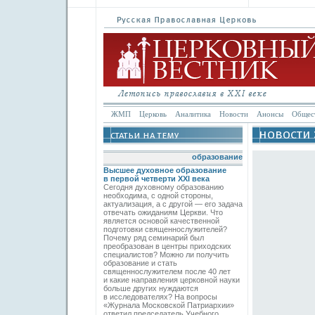
ЖМП
Церковь
Аналитика
Новости
Анонсы
Общес
образование
Высшее духовное образование
в первой четверти XXI века
Сегодня духовному образованию
необходима, с одной стороны,
актуализация, а с другой — его задача
отвечать ожиданиям Церкви. Что
является основой качественной
подготовки священнослужителей?
Почему ряд семинарий был
преобразован в центры приходских
специалистов? Можно ли получить
образование и стать
священнослужителем после 40 лет
и какие направления церковной науки
больше других нуждаются
в исследователях? На вопросы
«Журнала Московской Патриархии»
ответил председатель Учебного