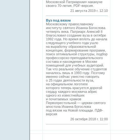
Московской Патриархии» накануне
своего 70-летия. PDF-версия.
21 августа 2019 г. 12:10
Вуз под вязом
Московскому православному
институту святого Иоанна Богослова
четверть века. Патриарх Алексий II
благословил создание вуза в октяб­ре
1992 года. Но время вплоть до начала
следующего учебного года ушло
на выработку образовательной
концепции, формирование программ,
поиск оптимальной структуры, подбор
профессорско-преподавательского
состава и нахождение в Москве
помещений для учебных аудиторий.
Так что реальное обучение студентов
началось лишь в 1993 году. Поэтому
именно сейчас уместно говорить
о 25 годах деятельности вуза,
на официальном логотипе
которого теперь красуется дорогой
сердцу каждого москвича абрис
одного из известнейших
и почитаемых храмов
Первопрестольной — церкви святого
апостола Иоанна Богослова
под вязом на Новой площади. ПДФ-
версия
26 октября 2018 г. 11:00