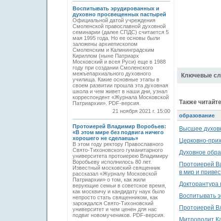
Воспитывать эрудированных и
духовно просвещенных пастырей
Официальной датой учреждения
Смоленской православной духовной
семинарии (далее СПДС) считается 5
мая 1995 года. Но ее основы были
заложены архиепископом
Смоленским и Калининградским
Кириллом (ныне Патриарх
Московский и всея Руси) еще в 1988
году при создании Смоленского
межъепархиального духовного
Ключевые сл
училища. Какие основные этапы в
своем развитии прошла эта духовная
школа и чем живет в наши дни, узнал
корреспондент «Журнала Московской
Также читайте
Патриархии». PDF-версия.
21 ноября 2021 г. 15:00
образование
Протоиерей Владимир Воробьев:
Высшее духовн
«В этом мире без подвига ничего
хорошего не сделаешь»
Церковно-прих
В этом году ректору Православного
Свято-Тихоновского гуманитарного
Духовное обра
университета протоиерею Владимиру
Воробьеву исполнилось 80 лет.
Протоиерей Ва
Известный московский священник
в мир и привес
рассказал «Журналу Московской
Патриархии» о том, как жили
Докторантура 
верующие семьи в советское время,
как москвичу и кандидату наук было
Воспитывать 
непросто стать священником, как
зарождался Свято-Тихоновский
Протоиерей Вл
университет и чем ценен для нас
подвиг новомучеников. PDF-версия.
Митрополит Ка