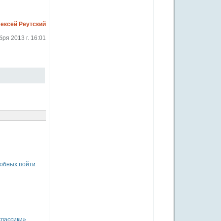
ексей Реутский
бря 2013 г. 16:01
собных пойти
классики»