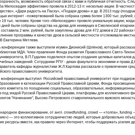
зрачность, возможность обратной связи с вами и публичная отчетность. Сле
ба Милосердия эффективно провела в 2012-13 гг. несколько акции. В частнос
дество», «Дари радость на Пасху», «Подари дрова» и др. В 2013 году (поздра
щью интернет –пожертвований была собрана сумма более 1300 тыс. рублей,
 19 тыс. человек. Кроме того «Милосердие» провело уникальную акцию, когд
36 дней были собраны средства на дрова для неимущих в Смоленской епархии
составила 2 млн. рублей, были закуплены дрова для 472 домов в 22 районах
лнение программы и качество дров в сельской местности отслеживали местн
ЦВ Екатерина Метлева.
 конференции также выступили игумен Дионисий (Шлёнов), который рассказа
иблиотеки МДА. Член правления Фонда развития Православного Свято-Тихоно
университета, В.П.Гудалин поделился опытом создания целевых капиталов д
чебных заведений. Сотрудники РПУ - декан факультета экономики и права Д
даватель кафедры журналистики Ж.Л.Карлова рассказали о привлечении сре
йского православного университета.
 конференции выступил Российский православный университет при поддерж
бразования и катехизации Русской Православной Церкви, Фонда просвещени
ого комитета по поощрению социальных, образовательных, информационных
в под эгидой Русской Православной Церкви, платформы для коллективного 
ектов "Начинание", Высоко-Петровского ставропигиального мужского монаст
народное финансирование, от англ. сrowdfunding, сrowd — «толпа», funding 
ие») — это коллективное сотрудничество людей, которые добровольно объе
гие ресурсы вместе, как правило через Интернет, чтобы поддержать усилия д