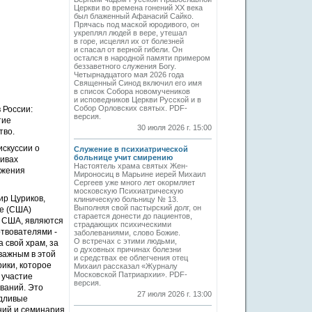
Церкви во времена гонений XX века
был блаженный Афанасий Сайко.
Прячась под маской юродивого, он
укреплял людей в вере, утешал
в горе, исцелял их от болезней
и спасал от верной гибели. Он
остался в народной памяти примером
беззаветного служения Богу.
Четырнадцатого мая 2026 года
Священный Синод включил его имя
в список Собора новомучеников
и исповедников Церкви Русской и в
Собор Орловских святых. PDF-
 России:
версия.
тие
30 июля 2026 г. 15:00
тво.
искуссии о
Служение в психиатрической
больнице учит смирению
тивах
Настоятель храма святых Жен-
ижения
Мироносиц в Марьине иерей Михаил
Сергеев уже много лет окормляет
московскую Психиатрическую
ир Цуриков,
клиническую больницу № 13.
Выполняя свой пастырский долг, он
ле (США)
старается донести до пациентов,
в США, являются
страдающих психическими
ртвователями -
заболеваниями, слово Божие.
О встречах с этими людьми,
а свой храм, за
о духовных причинах болезни
важным в этой
и средствах ее облегчения отец
ики, которое
Михаил рассказал «Журналу
Московской Патриархии». PDF-
 участие
версия.
ований. Это
27 июля 2026 г. 13:00
едливые
ний и семинария