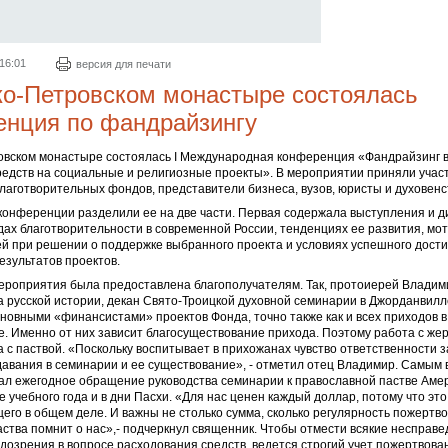
 16:01
версия для печати
о-Петровском монастыре состоялась
енция по фандрайзингу
овском монастыре состоялась I Международная конференция «Фандрайзинг в
едств на социальные и религиозные проекты». В мероприятии приняли учас
лаготворительных фондов, представители бизнеса, вузов, юристы и духовенс
онференции разделили ее на две части. Первая содержала выступления и д
ах благотворительности в современной России, тенденциях ее развития, мо
ей при решении о поддержке выбранного проекта и условиях успешного дост
зультатов проектов.
ероприятия была предоставлена благополучателям. Так, протоиерей Владим
 русской истории, декан Свято-Троицкой духовной семинарии в Джорданвил
сновными «финансистами» проектов Фонда, точно также как и всех приходов 
. Именно от них зависит благосуществование прихода. Поэтому работа с же
та с паствой. «Поскольку воспитывает в прихожанах чувство ответственности з
авания в семинарии и ее существование», - отметил отец Владимир. Самым 
ал ежегодное обращение руководства семинарии к православной пастве Амер
е учебного года и в дни Пасхи. «Для нас ценен каждый доллар, потому что это
его в общем деле. И важны не столько сумма, сколько регулярность пожертв
аства помнит о нас»,- подчеркнул священник. Чтобы отмести всякие несправ
дозрения в вопросе расходования средств, ведется строгий учет пожертвова