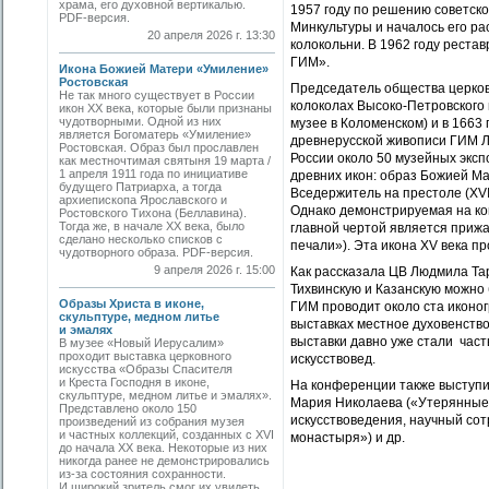
храма, его духовной вертикалью.
1957 году по решению советск
PDF-версия.
Минкультуры и началось его ра
20 апреля 2026 г. 13:30
колокольни. В 1962 году реста
ГИМ».
Икона Божией Матери «Умиление»
Ростовская
Председатель общества церков
Не так много существует в России
колоколах Высоко-Петровского
икон XX века, которые были признаны
чудотворными. Одной из них
музее в Коломенском) и в 1663
является Богоматерь «Умиление»
древнерусской живописи ГИМ 
Ростовская. Образ был прославлен
России около 50 музейных эксп
как местночтимая святыня 19 марта /
1 апреля 1911 года по инициативе
древних икон: образ Божией Ма
будущего Патриарха, а тогда
Вседержитель на престоле (XVII
архиепископа Ярославского и
Однако демонстрируемая на ко
Ростовского Тихона (Беллавина).
Тогда же, в начале ХХ века, было
главной чертой является прижа
сделано несколько списков с
печали»). Эта икона XV века п
чудотворного образа. PDF-версия.
9 апреля 2026 г. 15:00
Как рассказала ЦВ Людмила Та
Тихвинскую и Казанскую можно 
Образы Христа в иконе,
ГИМ проводит около ста иконог
скульптуре, медном литье
выставках местное духовенство
и эмалях
выставки давно уже стали част
В музее «Новый Иерусалим»
проходит выставка церковного
искусствовед.
искусства «Образы Спасителя
и Креста Господня в иконе,
На конференции также выступи
скульптуре, медном литье и эмалях».
Мария Николаева («Утерянные 
Представлено около 150
искусствоведения, научный со
произведений из собрания музея
и частных коллекций, созданных с XVI
монастыря») и др.
до начала XX века. Некоторые из них
никогда ранее не демонстрировались
из-за состояния сохранности.
И широкий зритель смог их увидеть