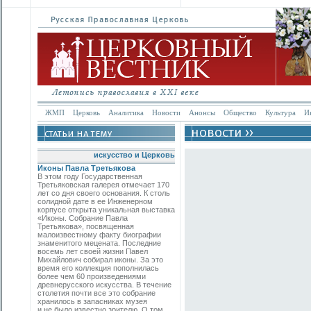
ЖМП
Церковь
Аналитика
Новости
Анонсы
Общество
Культура
И
искусство и Церковь
Иконы Павла Третьякова
В этом году Государственная
Третьяковская галерея отмечает 170
лет со дня своего основания. К столь
солидной дате в ее Инженерном
корпусе открыта уникальная выставка
«Иконы. Собрание Павла
Третьякова», посвященная
малоизвестному факту биографии
знаменитого мецената. Последние
восемь лет своей жизни Павел
Михайлович собирал иконы. За это
время его коллекция пополнилась
более чем 60 произведениями
древнерусского искусства. В течение
столетия почти все это собрание
хранилось в запасниках музея
и не было известно зрителю. О том,