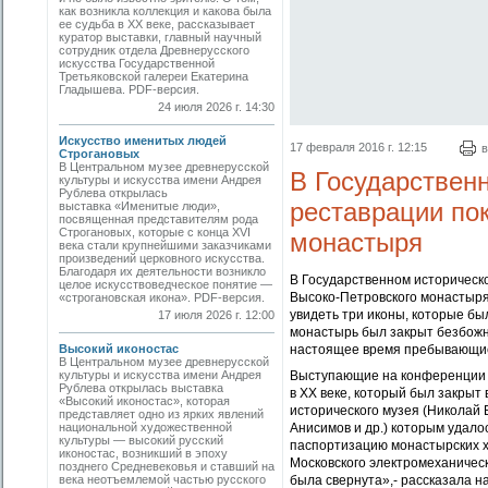
как возникла коллекция и какова была
ее судьба в ХХ веке, рассказывает
куратор выставки, главный научный
сотрудник отдела Древнерусского
искусства Государственной
Третьяковской галереи Екатерина
Гладышева. PDF-версия.
24 июля 2026 г. 14:30
Искусство именитых людей
17 февраля 2016 г. 12:15
в
Строгановых
В Центральном музее древнерусской
В Государствен
культуры и искусства имени Андрея
Рублева открылась
реставрации по
выставка «Именитые люди»,
посвященная представителям рода
Строгановых, которые с конца XVI
монастыря
века стали крупнейшими заказчиками
произведений церковного искусства.
Благодаря их деятельности возникло
В Государственном историческ
целое искусствоведческое понятие —
Высоко-Петровского монастыря
«строгановская икона». PDF-версия.
увидеть три иконы, которые бы
17 июля 2026 г. 12:00
монастырь был закрыт безбожно
Высокий иконостас
настоящее время пребывающие
В Центральном музее древнерусской
культуры и искусства имени Андрея
Выступающие на конференции н
Рублева открылась выставка
в ХХ веке, который был закрыт
«Высокий иконостас», которая
исторического музея (Николай 
представляет одно из ярких явлений
национальной художественной
Анисимов и др.) которым удалос
культуры — высокий русский
паспортизацию монастырских х
иконостас, возникший в эпоху
Московского электромеханическ
позднего Средневековья и ставший на
века неотъемлемой частью русского
была свернута»,- рассказала н