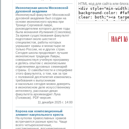
HTML-код для сайта или блога
Иконописная школа Московской
духовной академии
Иконописный факультет Московской
духовной академии был создан на
основе иконописного кружка при
Троице-Сергиевой лавре,
руководителем которого долгие годы
была монахиня Иулиания (Соколова).
За время существования факультет
подготовил около шестисот
специалистов, работы которых
украшают храмы и монастыри не
только России, но и других стран.
Сегодня школа продолжает лучшие
иконописные традиции Лавры,
совершенствуя учебную программу
и делясь опытом с иконописными
отделениями духовных семинарий
страны. О самобытности и специфике
этого факультета, о том, как за три
с половиной десятилетия изменились
требования к выпускникам
и насколько сегодня можно доверять
в иконописном деле искусственному
интеллекту, рассказал декан
факультета архимандрит Лука
(Головков). PDF-версия.
11 декабря 2025 г. 14:00
Корона как композиционный
элемент накупольного креста
На куполах православных храмов
встречаются разные кресты. Чаще
всего четырехконечные,
шестиконечные, восьмиконечные.