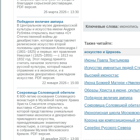
благодаря серьезной реставрации.
PDF-версия.
26 марта 2026 г. 13:30
Победное величие ампира
В Центральном музее древнерусской
Ключевые слова:
иконопись
культуры и искусства имени Андрея
Рублева открылась выставка «От
Отечественной войны до
декабристов», которая представляет
Также читайте:
религиозное искусство второй
половины царствования Александра I
(1801–1825) и первых лет правления
искусство и Церковь
Николая I (1825–1855) — с 1813 по
1832 год. Этот период принято
Иконы Павла Третьякова
считать началом золотого века
русской культуры, который нашел
Искусство именитых людей Ст
отражение и в иконописи, и в
церковном декоративно-прикладном
Высокий иконостас
искусстве. PDF-версия.
Икона Божией Матери «Умилен
22 января 2026 г. 15:00
Образы Христа в иконе, скульп
Сокровища Соловецкой обители
К 600-летию основания Соловецкого
Победное величие ампира
монастыря в Музейной галерее Храма
Христа Спасителя открылась
Сокровища Соловецкой обите
выставка «Святая обитель», на
которой представлены уникальные
Иконописная школа Московско
памятники иконописи и декоративно-
прикладного искусства,
Корона как композиционный эл
принадлежавшие знаменитому
монастырю, а сегодня хранящиеся
Серебро Русского Севера
в собрании Музеев Московского
Кремля. PDF-версия.
18 декабря 2025 г. 13:00