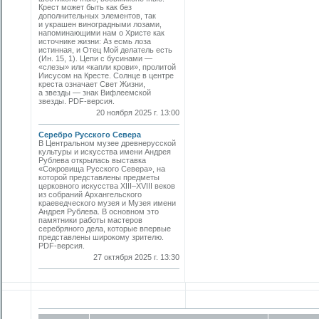
Крест может быть как без
дополнительных элементов, так
и украшен виноградными лозами,
напоминающими нам о Христе как
источнике жизни: Аз есмь лоза
истинная, и Отец Мой делатель есть
(Ин. 15, 1). Цепи с бусинами —
«слезы» или «капли крови», пролитой
Иисусом на Кресте. Солнце в центре
креста означает Свет Жизни,
а звезды — знак Вифлеемской
звезды. PDF-версия.
20 ноября 2025 г. 13:00
Серебро Русского Севера
В Центральном музее древнерусской
культуры и искусства имени Андрея
Рублева открылась выставка
«Сокровища Русского Севера», на
которой представлены предметы
церковного искусства XIII–XVIII веков
из собраний Архангельского
краеведческого музея и Музея имени
Андрея Рублева. В основном это
памятники работы мастеров
серебряного дела, которые впервые
представлены широкому зрителю.
PDF-версия.
27 октября 2025 г. 13:30