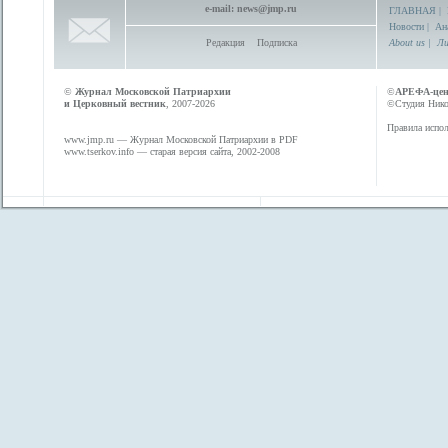
e-mail:
news@jmp.ru
ГЛАВНАЯ
|
Новости
|
Ан
Редакция
Подписка
About us
|
Ли
©
Журнал Московской Патриархии
©
АРЕФА-це
и Церковный вестник
, 2007-2026
©Студия Никол
Правила испол
www.jmp.ru
— Журнал Московской Патриархии в PDF
www.tserkov.info
— старая версия сайта, 2002-2008