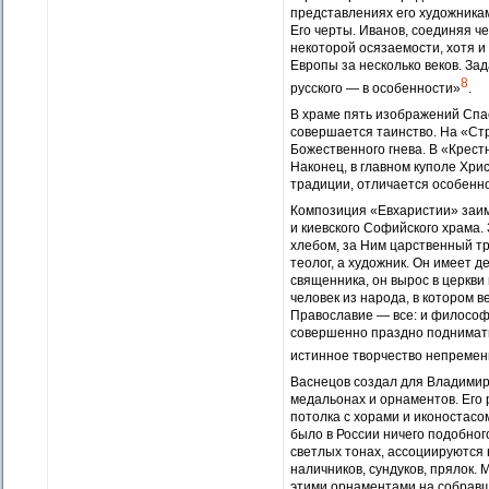
представлениях его художникам
Его черты. Иванов, соединяя ч
некоторой осязаемости, хотя и
Европы за несколько веков. Зад
8
русского — в особенности»
.
В храме пять изображений Спас
совершается таинство. На «Ст
Божественного гнева. В «Крест
Наконец, в главном куполе Хри
традиции, отличается особенн
Композиция «Евхаристии» заимс
и киевского Софийского храма.
хлебом, за Ним царственный тр
теолог, а художник. Он имеет д
священника, он вырос в церкви 
человек из народа, в котором в
Православие — все: и философия
совершенно праздно поднимать 
истинное творчество непременн
Васнецов создал для Владимирс
медальонах и орнаментов. Его 
потолка с хорами и иконостасо
было в России ничего подобно
светлых тонах, ассоциируются н
наличников, сундуков, прялок. 
этими орнаментами на собравш