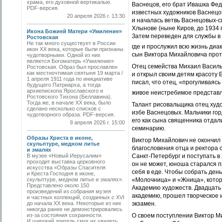
храма, его духовной вертикалью.
Васнецов, его брат Ивашка Фед
PDF-версия.
известных художников Васнецо
20 апреля 2026 г. 13:30
и началась ветвь Васнецовых-
Хлынове (ныне Киров, до 1934 г
Икона Божией Матери «Умиление»
Затем переведен для службы в 
Ростовская
Не так много существует в России
где и прослужил всю жизнь диа
икон XX века, которые были признаны
сын Виктора Михайловича про
чудотворными. Одной из них
является Богоматерь «Умиление»
Отец семейства Михаил Василь
Ростовская. Образ был прославлен
как местночтимая святыня 19 марта /
и открыл своим детям красоту 
1 апреля 1911 года по инициативе
писал, что отец, «прогуливаясь
будущего Патриарха, а тогда
архиепископа Ярославского и
живое неистребимое представл
Ростовского Тихона (Беллавина).
Тогда же, в начале ХХ века, было
Талант рисовальщика отец худо
сделано несколько списков с
избе Васнецовых. Мальчики горд
чудотворного образа. PDF-версия.
его как сына священника отдал
9 апреля 2026 г. 15:00
семинарию.
Образы Христа в иконе,
Виктор Михайлович не окончил с
скульптуре, медном литье
благословения отца и ректора 
и эмалях
В музее «Новый Иерусалим»
Санкт-Петербург и поступать в
проходит выставка церковного
он не может, юноша старался п
искусства «Образы Спасителя
себя в еде. Чтобы собрать ден
и Креста Господня в иконе,
скульптуре, медном литье и эмалях».
«Молочница» и «Жница», которы
Представлено около 150
Академию художеств. Двадцать 
произведений из собрания музея
академию, прошел творческое и
и частных коллекций, созданных с XVI
до начала XX века. Некоторые из них
экзамен.
никогда ранее не демонстрировались
из-за состояния сохранности.
О своем поступлении Виктор Ми
И широкий зритель смог их увидеть