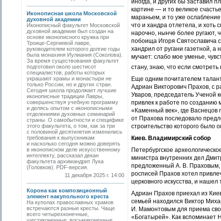
иногда, и других бы заставил п
картине — и то великое счастье
Иконописная школа Московской
мараньем, и то уже ослабление 
духовной академии
что и хандра отлетела, и хоть 
Иконописный факультет Московской
духовной академии был создан на
нарочно, нынче более ругают, ч
основе иконописного кружка при
побоища Игоря Святославича с
Троице-Сергиевой лавре,
хандрил от ругани газетной, а н
руководителем которого долгие годы
была монахиня Иулиания (Соколова).
мучает: слабо мое уменье, чув
За время существования факультет
подготовил около шестисот
стану, знаю, что если смотреть
специалистов, работы которых
украшают храмы и монастыри не
Еще одним почитателем талант
только России, но и других стран.
Адриан Викторович Прахов, с р
Сегодня школа продолжает лучшие
Уваров, председатель Ученой к
иконописные традиции Лавры,
совершенствуя учебную программу
привлек к работе по созданию 
и делясь опытом с иконописными
«Каменный век», где Васнецов 
отделениями духовных семинарий
от Прахова последовало предл
страны. О самобытности и специфике
этого факультета, о том, как за три
строительство которого было ок
с половиной десятилетия изменились
требования к выпускникам
Киев. Владимирский собор
и насколько сегодня можно доверять
в иконописном деле искусственному
Петербургское археологическо
интеллекту, рассказал декан
министра внутренних дел Дмит
факультета архимандрит Лука
предложенный А. В. Праховым,
(Головков). PDF-версия.
росписей Прахов хотел привлеч
11 декабря 2025 г. 14:00
церковного искусства, и нашел 
Корона как композиционный
Адриан Прахов приехал из Киев
элемент накупольного креста
семьей находился Виктор Миха
На куполах православных храмов
встречаются разные кресты. Чаще
И. Мамонтовым для приема сво
всего четырехконечные,
«Богатырей». Как вспоминает Н
шестиконечные, восьмиконечные.