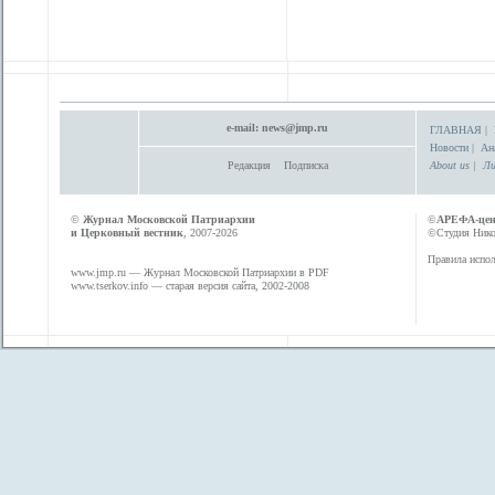
e-mail:
news@jmp.ru
ГЛАВНАЯ
|
Новости
|
Ан
Редакция
Подписка
About us
|
Ли
©
Журнал Московской Патриархии
©
АРЕФА-це
и Церковный вестник
, 2007-2026
©Студия Никол
Правила испол
www.jmp.ru
— Журнал Московской Патриархии в PDF
www.tserkov.info
— старая версия сайта, 2002-2008