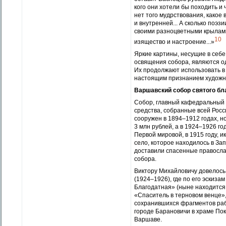
кого они хотели бы походить и ч
нет того мудрствования, какое
и внутренней... А сколько поэз
своими разноцветными крылами
10
изящество и настроение...»
Яркие картины, несущие в себе 
освящения собора, являются о
Их продолжают использовать в 
настоящим признанием художник
Варшавский собор святого бл
Собор, главный кафедральный 
средства, собранные всей Росс
сооружен в 1894–1912 годах, н
3 млн рублей, а в 1924–1926 г
Первой мировой, в 1915 году, 
село, которое находилось в З
доставили спасенные правосла
собора.
Виктору Михайловичу довелось
(1924–1926), где по его эскиз
Благодатная» (ныне находится 
«Спаситель в терновом венце»,
сохранившихся фрагментов раб
городе Барановичи в храме По
Варшаве.