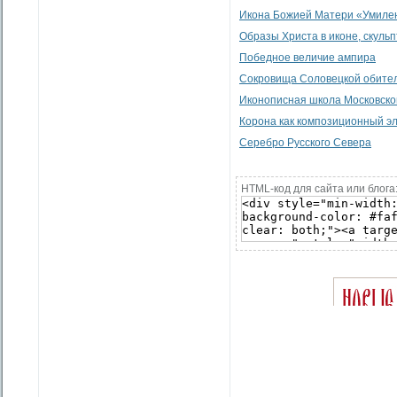
Икона Божией Матери «Умилен
Образы Христа в иконе, скульп
Победное величие ампира
Сокровища Соловецкой обите
Иконописная школа Московско
Корона как композиционный эл
Серебро Русского Севера
HTML-код для сайта или блога