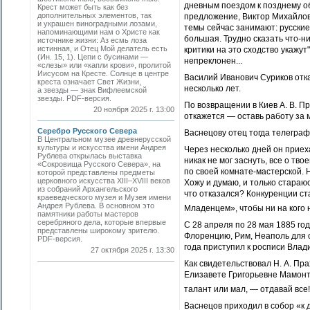
дневным поездом к позднему об
Крест может быть как без
дополнительных элементов, так
предложение, Виктор Михайлов
и украшен виноградными лозами,
темы сейчас занимают: русские
напоминающими нам о Христе как
большая. Трудно сказать что-­н
источнике жизни: Аз есмь лоза
истинная, и Отец Мой делатель есть
критики на это сходство укажу
(Ин. 15, 1). Цепи с бусинами —
непреклонен...
«слезы» или «капли крови», пролитой
Иисусом на Кресте. Солнце в центре
Василий Иванович Суриков отка
креста означает Свет Жизни,
несколько лет.
а звезды — знак Вифлеемской
звезды. PDF-версия.
По возвращении в Киев А. В. П
20 ноября 2025 г. 13:00
откажется — оставь работу за 
Серебро Русского Севера
Васнецову отец тогда телеграф
В Центральном музее древнерусской
культуры и искусства имени Андрея
Через несколько дней он приеха
Рублева открылась выставка
никак не мог заснуть, все о тв
«Сокровища Русского Севера», на
по своей комнате-мастерской. 
которой представлены предметы
церковного искусства XIII–XVIII веков
Хожу и думаю, и только стараю
из собраний Архангельского
что отказался? Конкуренции ст
краеведческого музея и Музея имени
Андрея Рублева. В основном это
Младенцем», чтобы ни на кого 
памятники работы мастеров
серебряного дела, которые впервые
С 28 апреля по 28 мая 1885 го
представлены широкому зрителю.
Флоренцию, Рим, Неаполь для о
PDF-версия.
года приступил к росписи Влад
27 октября 2025 г. 13:30
Как свидетельствовал Н. А. Пра
Елизавете Григорьевне Мамонто
талант или мал, — отдавай все
Васнецов приходил в собор «к д