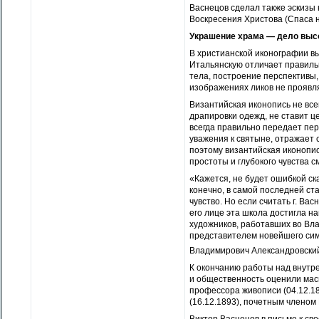
Васнецов сделал также эскизы
Воскресения Христова (Спаса н
Украшение храма — дело выс
В христианской иконографии вы
Итальянскую отличает правильн
тела, построение перспективы,
изображениях ликов не проявля
Византийская иконопись не все
драпировки одежд, не ставит 
всегда правильно передает пер
уважения к святыне, отражает 
поэтому византийская иконопи
простоты и глубокого чувства с
«Кажется, не будет ошибкой ск
конечно, в самой последней ст
чувство. Но если считать г. Ва
его лице эта школа достигла н
художников, работавших во Вла
представителем новейшего сим
Владимирович Александровски
К окончанию работы над внутре
и общественность оценили мас
профессора живописи (04.12.1
(16.12.1893), почетным членом 