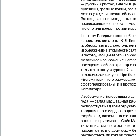
— русский Христос, ангелы в ц
мученицы, грозные воины, все 
можно увидеть в византийских ц
Васнецова нет изможденных тел
православного человека — мест
что оно или временно, или им
Центром Владимирского собора
запрестольной стены. В. Л. Ки
изображения в запрестольной 
изображению в этом месте свят
и потому, что ценил это изобр
мозаичное изображение Богоро
посещения собора в разгар спо
только что оштукатуренной за
человеческой фигуры. При бол
«Богоматери» того размера, к
сфотографированы, и в проток
Богоматери.
Изображение Богородицы в цен
года, — самая масштабная рабо
господствует над всем окружа
традиционного бордового цвет
скорби и одновременно сознани
ангелов и прижимает к Себе М
типу, при этом в нем есть чис
находятся не в классическом 
распростертыми руками хочет о