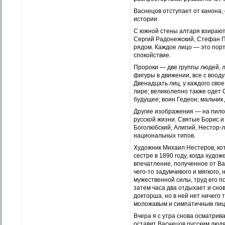
Васнецов отступает от канона,
истории.
С южной стены алтаря взирают
Сергий Радонежский, Стефан Пе
рядом. Каждое лицо — это порт
спокойствие.
Пророки — две группы людей, 
фигуры в движении, все с воо
Двенадцать лиц, у каждого свое
лире; великолепно также одет
будущее; воин Гедеон; мальчик
Другие изображения — на пило
русской жизни. Святые Борис и
Боголюбский, Алипий, Нестор-
национальных типов.
Художник Михаил Нестеров, кот
сестре в 1890 году, когда худо
впечатление, полученное от Вас
чего-то задумчивого и мягкого,
мужественной силы, труд его поч
затем часа два отдыхает и сно
докторша, но в ней нет ничего 
моложавым и симпатичным лицом
Вчера я с утра снова осматрив
оставит Васнецов русским людям