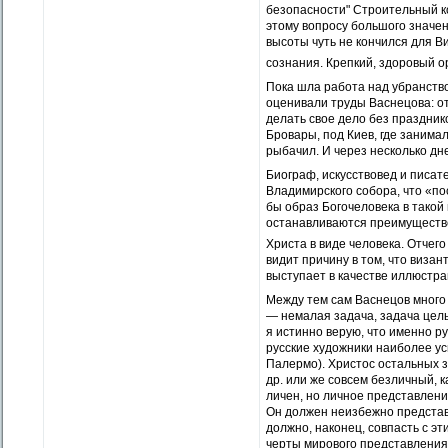
безопасности" Строительный к
этому вопросу большого значени
высоты чуть не кончился для В
сознания. Крепкий, здоровый о
Пока шла работа над убранство
оценивали труды Васнецова: о
делать свое дело без празднико
Бровары, под Киев, где занимал
рыбачил. И через несколько дн
Биограф, искусствовед и писат
Владимирского собора, что «по
бы образ Богочеловека в такой
останавливаются преимуществе
Христа в виде человека. Отчег
видит причину в том, что виза
выступает в качестве иллюстра
Между тем сам Васнецов много
— немалая задача, задача целы
я истинно верую, что именно р
русские художники наиболее ус
Палермо). Христос остальных з
др. или же совсем безличный, 
личен, но личное представлени
Он должен неизбежно представи
должно, наконец, совпасть с э
черты мирового представления 