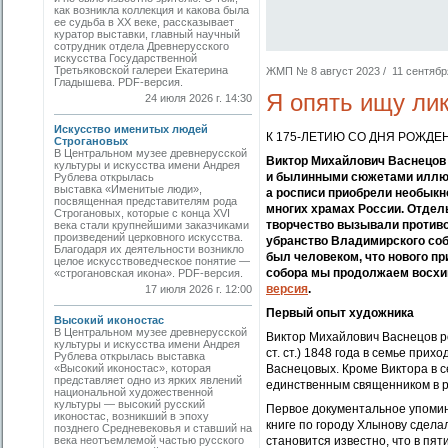
как возникла коллекция и какова была
ее судьба в ХХ веке, рассказывает
куратор выставки, главный научный
сотрудник отдела Древнерусского
искусства Государственной
Третьяковской галереи Екатерина
ЖМП № 8 август 2023 / 11 сентября
Гладышева. PDF-версия.
Я опять ищу ли
24 июля 2026 г. 14:30
Искусство именитых людей
К 175-ЛЕТИЮ СО ДНЯ РОЖД
Строгановых
В Центральном музее древнерусской
Виктор Михайлович Васнецов 
культуры и искусства имени Андрея
и былинными сюжетами иллюст
Рублева открылась
выставка «Именитые люди»,
а росписи приобрели необыкн
посвященная представителям рода
многих храмах России. Отдел
Строгановых, которые с конца XVI
творчество вызывали противо
века стали крупнейшими заказчиками
произведений церковного искусства.
убранство Владимирского собо
Благодаря их деятельности возникло
был человеком, что нового пр
целое искусствоведческое понятие —
собора мы продолжаем восхи
«строгановская икона». PDF-версия.
версия
.
17 июля 2026 г. 12:00
Первый опыт художника
Высокий иконостас
В Центральном музее древнерусской
Виктор Михайлович Васнецов ро
культуры и искусства имени Андрея
ст. ст.) 1848 года в семье пр
Рублева открылась выставка
«Высокий иконостас», которая
Васнецовых. Кроме Виктора в 
представляет одно из ярких явлений
единственным священником в р
национальной художественной
культуры — высокий русский
Первое документальное упомина
иконостас, возникший в эпоху
книге по городу Хлынову сдела
позднего Средневековья и ставший на
века неотъемлемой частью русского
становится известно, что в пя