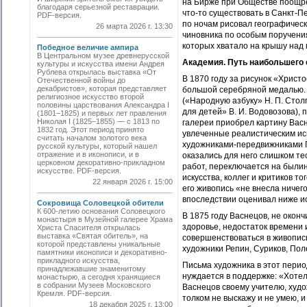
на Бирже при Обществе поощре
благодаря серьезной реставрации.
что-то существовать в Санкт-П
PDF-версия.
по ночам рисовал географичес
26 марта 2026 г. 13:30
чиновника по особым поручения
которых хватало на крышу над 
Победное величие ампира
В Центральном музее древнерусской
Академия. Путь наибольшего
культуры и искусства имени Андрея
Рублева открылась выставка «От
В 1870 году за рисунок «Христ
Отечественной войны до
декабристов», которая представляет
большой серебряной медалью. 
религиозное искусство второй
(«Народную азбуку» Н. П. Столп
половины царствования Александра I
для детей» В. И. Водовозова), 
(1801–1825) и первых лет правления
Николая I (1825–1855) — с 1813 по
галереи приобрел картину Васн
1832 год. Этот период принято
увлеченные реалистическим иску
считать началом золотого века
художниками-­передвижниками Г
русской культуры, который нашел
отражение и в иконописи, и в
оказались для него слишком те
церковном декоративно-прикладном
работ, переключается на былин
искусстве. PDF-версия.
искусства, коллег и критиков т
22 января 2026 г. 15:00
его живопись «не внесла ничег
впоследствии оценивал ниже ис
Сокровища Соловецкой обители
К 600-летию основания Соловецкого
В 1875 году Васнецов, не окон
монастыря в Музейной галерее Храма
здоровье, недостаток времени 
Христа Спасителя открылась
выставка «Святая обитель», на
совершенствоваться в живопис
которой представлены уникальные
художники Репин, Суриков, Пол
памятники иконописи и декоративно-
прикладного искусства,
Письма художника в этот перио
принадлежавшие знаменитому
нуждается в поддержке: «Хотел
монастырю, а сегодня хранящиеся
в собрании Музеев Московского
Васнецов своему учителю, худо
Кремля. PDF-версия.
толком не выскажу и не умею, и
18 декабря 2025 г. 13:00