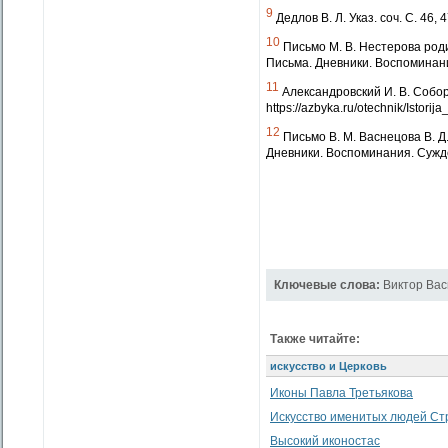
9
Дедлов В. Л. Указ. соч. С. 46, 4
10
Письмо М. В. Нестерова родит
Письма. Дневники. Воспоминан
11
Александровский И. В. Собор 
https://azbyka.ru/otechnik/Istori
12
Письмо В. М. Васнецова В. Д
Дневники. Воспоминания. Сужд
Ключевые слова:
Виктор Ва
Также читайте:
искусство и Церковь
Иконы Павла Третьякова
Искусство именитых людей Ст
Высокий иконостас