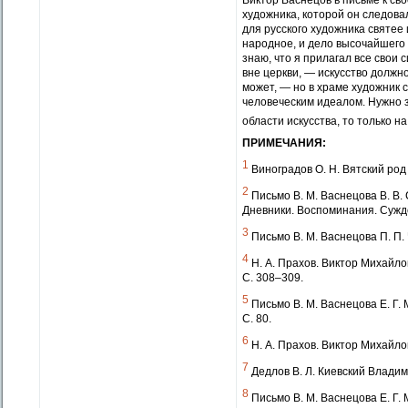
Виктор Васнецов в письме к с
художника, которой он следовал
для русского художника святее
народное, и дело высочайшего 
знаю, что я прилагал все свои 
вне церкви, — искусство должн
может, — но в храме художник 
человеческим идеалом. Нужно з
области искусства, то только 
ПРИМЕЧАНИЯ:
1
Виноградов О. Н. Вятский род
2
Письмо В. М. Васнецова В. В. 
Дневники. Воспоминания. Сужде
3
Письмо В. М. Васнецова П. П. Ч
4
Н. А. Прахов. Виктор Михайлови
С. 308–309.
5
Письмо В. М. Васнецова Е. Г. М
С. 80.
6
Н. А. Прахов. Виктор Михайлов
7
Дедлов В. Л. Киевский Владими
8
Письмо В. М. Васнецова Е. Г. 