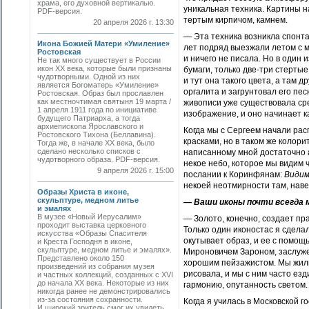
храма, его духовной вертикалью.
уникальная техника. Картины н
PDF-версия.
тертым кирпичом, камнем.
20 апреля 2026 г. 13:30
— Эта техника возникла спонта
Икона Божией Матери «Умиление»
лет подряд выезжали летом с м
Ростовская
и ничего не писала. Но в один 
Не так много существует в России
икон XX века, которые были признаны
бумаги, только две-три стертые
чудотворными. Одной из них
и тут она такого цвета, а там д
является Богоматерь «Умиление»
оргалита и загрунтовал его пес
Ростовская. Образ был прославлен
как местночтимая святыня 19 марта /
живописи уже существовала сре
1 апреля 1911 года по инициативе
изображение, и оно начинает 
будущего Патриарха, а тогда
архиепископа Ярославского и
Когда мы с Сергеем начали ра
Ростовского Тихона (Беллавина).
красками, но в таком же колори
Тогда же, в начале ХХ века, было
сделано несколько списков с
написанному мной достаточно а
чудотворного образа. PDF-версия.
некое небо, которое мы видим 
9 апреля 2026 г. 15:00
послании к Коринфянам:
Видим
некоей неотмирности там, наве
Образы Христа в иконе,
скульптуре, медном литье
— Ваши иконы почти всегда
и эмалях
В музее «Новый Иерусалим»
— Золото, конечно, создает пра
проходит выставка церковного
Только один иконостас я сдела
искусства «Образы Спасителя
окутывает образ, и ее с помощ
и Креста Господня в иконе,
скульптуре, медном литье и эмалях».
Мироновичем Зароном, заслуже
Представлено около 150
хорошим пейзажистом. Мы жили 
произведений из собрания музея
рисовала, и мы с ним часто езд
и частных коллекций, созданных с XVI
до начала XX века. Некоторые из них
гармонию, опутан­ность светом.
никогда ранее не демонстрировались
из-за состояния сохранности.
Когда я училась в Московской 
И широкий зритель смог их увидеть