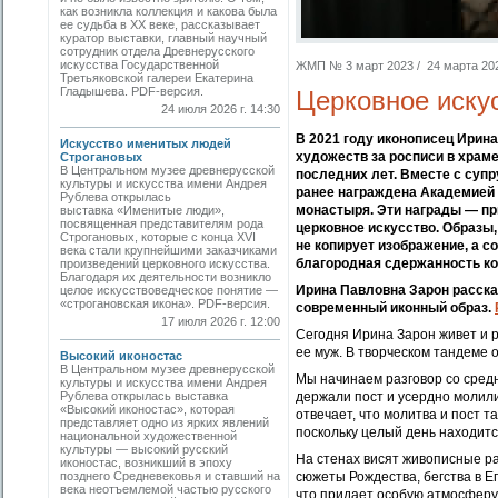
как возникла коллекция и какова была
ее судьба в ХХ веке, рассказывает
куратор выставки, главный научный
сотрудник отдела Древнерусского
искусства Государственной
ЖМП № 3 март 2023 / 24 марта 2023
Третьяковской галереи Екатерина
Гладышева. PDF-версия.
Церковное иску
24 июля 2026 г. 14:30
В 2021 году иконописец Ирина
Искусство именитых людей
художеств за росписи в храм
Строгановых
В Центральном музее древнерусской
последних лет. Вместе с суп
культуры и искусства имени Андрея
ранее награждена Академией
Рублева открылась
монастыря. Эти награды — п
выставка «Именитые люди»,
посвященная представителям рода
церковное искусство. Образы,
Строгановых, которые с конца XVI
не копирует изображение, а со
века стали крупнейшими заказчиками
благородная сдержанность кол
произведений церковного искусства.
Благодаря их деятельности возникло
Ирина Павловна Зарон рассказ
целое искусствоведческое понятие —
«строгановская икона». PDF-версия.
современный иконный образ.
17 июля 2026 г. 12:00
Сегодня Ирина Зарон живет и р
ее муж. В творческом тандеме 
Высокий иконостас
В Центральном музее древнерусской
Мы начинаем разговор со средн
культуры и искусства имени Андрея
Рублева открылась выставка
держали пост и усердно молил
«Высокий иконостас», которая
отвечает, что молитва и пост т
представляет одно из ярких явлений
поскольку целый день находитс
национальной художественной
культуры — высокий русский
На стенах висят живописные ра
иконостас, возникший в эпоху
позднего Средневековья и ставший на
сюжеты Рождества, бегства в Е
века неотъемлемой частью русского
что придает особую атмосферу 