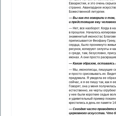
Евхаристии, и это очень серь
странно. Авангардное искусство
Божественной литургии.
— Вы как-то говорили о том
и предстоящим ему человеком
— Нет, все наоборот. Когда в 
в прошлое. Началось копирова
знаменитый иконостас Благове
приписывается Феофану Греку, и
сердца, было проникнуто живым
рисунок, копируют силуэты и ка
о среде, там, безусловно, прис
иконах. А они просто раскраши
— Каким образом, оставаясь
— Мы, иконописцы, пишущие се
и просто срисовывать их. Видит
придумала. Я увидела ее образ
сейчас, и я ее пишу так, как я
Говорят, она у меня получилась
естественно, ее черты огрубею
у нее были короткие седые вол
и удивительный пример покаяни
крестились в день ее памяти 14
— Сегодня часто проводятся
церковного искусства. Что 