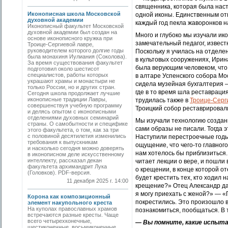
священника, которая была насто
Иконописная школа Московской
одной иконы. Единственным от
духовной академии
каждый год пекла жаворонков н
Иконописный факультет Московской
духовной академии был создан на
Много и глубоко мы изучали ик
основе иконописного кружка при
замечательный педагог, известн
Троице-Сергиевой лавре,
руководителем которого долгие годы
Поскольку я училась на отделе
была монахиня Иулиания (Соколова).
в культовых сооружениях, Ирин
За время существования факультет
была верующим человеком, что
подготовил около шестисот
специалистов, работы которых
в алтаре Успенского собора Мо
украшают храмы и монастыри не
сидела музейная бухгалтерия —
только России, но и других стран.
где в то время шла реставраци
Сегодня школа продолжает лучшие
иконописные традиции Лавры,
трудилась также в
Троице-­Серг
совершенствуя учебную программу
Троицкий собор реставрировали
и делясь опытом с иконописными
отделениями духовных семинарий
Мы изучали технологию создани
страны. О самобытности и специфике
сами образы не писали. Тогда 
этого факультета, о том, как за три
с половиной десятилетия изменились
Наступили перестроечные годы
требования к выпускникам
ощущение, что чего-то главного
и насколько сегодня можно доверять
нам хотелось бы приблизиться.
в иконописном деле искусственному
интеллекту, рассказал декан
читает лекции о вере, и пошли 
факультета архимандрит Лука
о крещении, в конце которой о
(Головков). PDF-версия.
будет крестить тех, кто ходил 
11 декабря 2025 г. 14:00
крещение?» Отец Александр даж
я могу приехать с женой?» — «
Корона как композиционный
покрестились. Это произошло в
элемент накупольного креста
На куполах православных храмов
познакомиться, пообщаться. В 
встречаются разные кресты. Чаще
всего четырехконечные,
— Вы помните, какие испыта
шестиконечные, восьмиконечные.