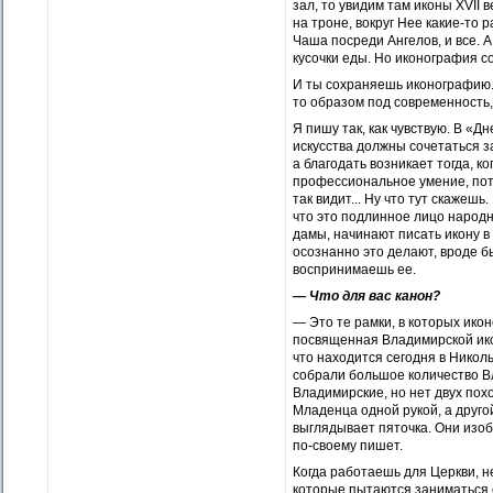
зал, то увидим там иконы ХVII
на троне, вокруг Нее какие-то 
Чаша посреди Ангелов, и все. 
кусочки еды. Но иконография с
И ты сохраняешь иконографию. 
то образом под современность,
Я пишу так, как чувствую. В «
искусства должны сочетаться з
а благодать возникает тогда, 
профессиональное умение, пото
так видит... Ну что тут скаже
что это подлинное лицо народн
дамы, начинают писать икону в
осознанно это делают, вроде бы
воспринимаешь ее.
— Что для вас канон?
— Это те рамки, в которых ико
посвященная Владимирской икон
что находится сегодня в Николь
собрали большое количество Вл
Владимирские, но нет двух пох
Младенца одной рукой, а друго
выглядывает пяточка. Они изоб
по-своему пишет.
Когда работаешь для Церкви, н
которые пытаются заниматься 