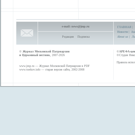
e-mail:
news@jmp.ru
ГЛАВНАЯ
|
Новости
|
Ан
Редакция
Подписка
About us
|
Ли
©
Журнал Московской Патриархии
©
АРЕФА-це
и Церковный вестник
, 2007-2026
©Студия Никол
Правила испол
www.jmp.ru
— Журнал Московской Патриархии в PDF
www.tserkov.info
— старая версия сайта, 2002-2008