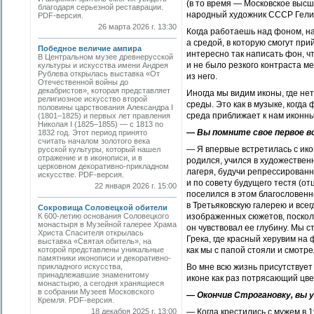
(в то время — Московское высш
благодаря серьезной реставрации.
народный художник СССР Гели
PDF-версия.
26 марта 2026 г. 13:30
Когда работаешь над фоном, на
а средой, в которую смогут при
Победное величие ампира
интересно так написать фон, ч
В Центральном музее древнерусской
и не было резкого контраста м
культуры и искусства имени Андрея
Рублева открылась выставка «От
из него.
Отечественной войны до
декабристов», которая представляет
Иногда мы видим иконы, где не
религиозное искусство второй
среды. Это как в музыке, когд
половины царствования Александра I
среда приближает к нам иконны
(1801–1825) и первых лет правления
Николая I (1825–1855) — с 1813 по
— Вы помните свое первое в
1832 год. Этот период принято
считать началом золотого века
— Я впервые встретилась с икон
русской культуры, который нашел
отражение и в иконописи, и в
родился, учился в художествен
церковном декоративно-прикладном
лагеря, будучи репрессированн
искусстве. PDF-версия.
и по совету будущего тестя (от
22 января 2026 г. 15:00
поселился в этом благословенн
в Третьяковскую галерею и все
Сокровища Соловецкой обители
К 600-летию основания Соловецкого
изображенных сюжетов, посколь
монастыря в Музейной галерее Храма
он чувствовал ее глубину. Мы 
Христа Спасителя открылась
Грека, где красный херувим на 
выставка «Святая обитель», на
которой представлены уникальные
как мы с папой стояли и смотре
памятники иконописи и декоративно-
прикладного искусства,
Во мне всю жизнь присутствует
принадлежавшие знаменитому
иконе как раз потрясающий цве
монастырю, а сегодня хранящиеся
в собрании Музеев Московского
— Окончив Строгановку, вы у
Кремля. PDF-версия.
18 декабря 2025 г. 13:00
— Когда крестились с мужем в 