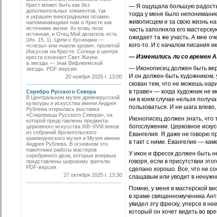
Крест может быть как без
— Я ощущала большую радость.
дополнительных элементов, так
тогда у меня было непонимание
и украшен виноградными лозами,
живописцем и за свою жизнь нап
напоминающими нам о Христе как
источнике жизни: Аз есмь лоза
часть заполняла его мастерскую
истинная, и Отец Мой делатель есть
ожидает та же участь. А мне о
(Ин. 15, 1). Цепи с бусинами —
кого-то. И с началом писания и
«слезы» или «капли крови», пролитой
Иисусом на Кресте. Солнце в центре
— Изменились ли со времен 
креста означает Свет Жизни,
а звезды — знак Вифлеемской
— Иконописец должен быть вер
звезды. PDF-версия.
И он должен быть художником, у
20 ноября 2025 г. 13:00
скован тем, что не можешь нари
в траве» — когда художник не 
Серебро Русского Севера
В Центральном музее древнерусской
ни в коем случае нельзя получ
культуры и искусства имени Андрея
пользоваться. И ни шага влево,
Рублева открылась выставка
«Сокровища Русского Севера», на
Иконописец должен знать, что 
которой представлены предметы
богослужении. Церковное искусс
церковного искусства XIII–XVIII веков
из собраний Архангельского
Евангелия. Я даже не говорю п
краеведческого музея и Музея имени
в такт с ними. Евангелие — кам
Андрея Рублева. В основном это
памятники работы мастеров
У икон и фресок должен быть н
серебряного дела, которые впервые
говоря, если в присутствии эт
представлены широкому зрителю.
PDF-версия.
сделано хорошо. Все, что не с
27 октября 2025 г. 13:30
слащавым или уводит в ненужн
Помню, у меня в мастерской в
в храме священномученика Ант
увидел эту фреску, уперся в не
который он хочет видеть во вр