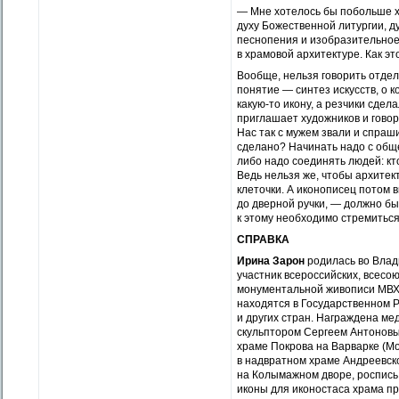
— Мне хотелось бы побольше ху
духу Божественной литургии, ду
песнопения и изобразительное 
в храмовой архитектуре. Как эт
Вообще, нельзя говорить отдел
понятие — синтез искусств, о 
какую-то икону, а резчики сдел
приглашает художников и говори
Нас так с мужем звали и спраши
сделано? Начинать надо с общ
либо надо соединять людей: кт
Ведь нельзя же, чтобы архитект
клеточки. А иконописец потом в
до дверной ручки, — должно бы
к этому необходимо стремиться
СПРАВКА
Ирина Зарон
родилась во Влад
участник всероссийских, всесо
монументальной живописи МВХП
находятся в Государственном Р
и других стран. Награждена ме
скульптором Сергеем Антоновым
храме Покрова на Варварке (Мо
в надвратном храме Андреевск
на Колымажном дворе, роспись 
иконы для иконостаса храма пр