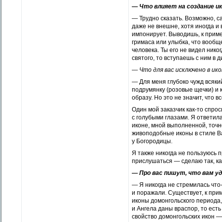
— Что влияет на создание ик
— Трудно сказать. Возможно, с
даже не внешне, хотя иногда и
импонирует. Выводишь, к пример
гримаса или улыбка, что вооб
человека. Ты его не видел ник
святого, то вступаешь с ним в 
— Что для вас исключено в ик
— Для меня глубоко чужд всяки
подрумянку (розовые щечки) и 
образу. Но это не значит, что в
Один мой заказчик как-то спрос
с голубыми глазами. Я ответила
иконе, мной выполненной, точн
живоподобные иконы в стиле Ва
у Богородицы.
Я также никогда не пользуюсь п
прислушаться — сделаю так, ка
— Про вас пишут, что вам уд
— Я никогда не стремилась что
и поражали. Существует, к при
иконы домонгольского периода
и Ангела даны враспор, то ест
свойство домонгольских икон —