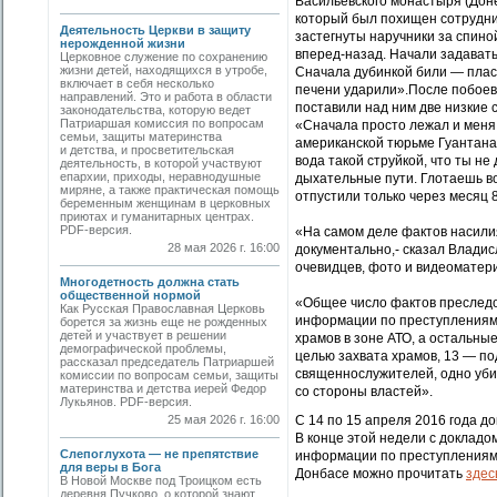
Васильевского монастыря (Доне
который был похищен сотрудник
Деятельность Церкви в защиту
застегнуты наручники за спино
нерожденной жизни
вперед-назад. Начали задавать 
Церковное служение по сохранению
жизни детей, находящихся в утробе,
Сначала дубинкой били — пласт
включает в себя несколько
печени ударили».После побоев 
направлений. Это и работа в области
поставили над ним две низкие 
законодательства, которую ведет
Патриаршая комиссия по вопросам
«Сначала просто лежал и меня б
семьи, защиты материнства
американской тюрьме Гуантанам
и детства, и просветительская
вода такой струйкой, что ты не
деятельность, в которой участвуют
епархии, приходы, неравнодушные
дыхательные пути. Глотаешь во
миряне, а также практическая помощь
отпустили только через месяц 
беременным женщинам в церковных
приютах и гуманитарных центрах.
PDF-версия.
«На самом деле фактов насили
28 мая 2026 г. 16:00
документально,- сказал Владис
очевидцев, фото и видеоматер
Многодетность должна стать
общественной нормой
«Общее число фактов преследо
Как Русская Православная Церковь
информации по преступлениям п
борется за жизнь еще не рожденных
детей и участвует в решении
храмов в зоне АТО, а остальны
демографической проблемы,
целью захвата храмов, 13 — по
рассказал председатель Патриаршей
священнослужителей, одно убий
комиссии по вопросам семьи, защиты
материнства и детства иерей Федор
со стороны властей».
Лукьянов. PDF-версия.
25 мая 2026 г. 16:00
С 14 по 15 апреля 2016 года д
В конце этой недели с доклад
Слепоглухота — не препятствие
информации по преступлениям 
для веры в Бога
Донбасе можно прочитать
здес
В Новой Москве под Троицком есть
деревня Пучково, о которой знают