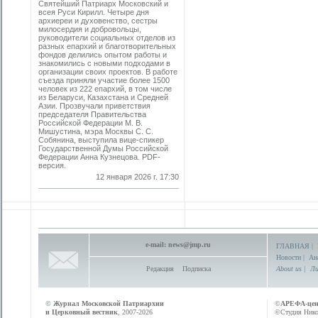
Святейший Патриарх Московский и
всея Руси Кирилл. Четыре дня
архиереи и духовенство, сестры
милосердия и добровольцы,
руководители социальных отделов из
разных епархий и благотворительных
фондов делились опытом работы и
знакомились с новыми подходами в
организации своих проектов. В работе
съезда приняли участие более 1500
человек из 222 епархий, в том числе
из Беларуси, Казахстана и Средней
Азии. Прозвучали приветствия
председателя Правительства
Российской Федерации М. В.
Мишустина, мэра Москвы С. С.
Собянина, выступила вице-спикер
Государственной Думы Российской
Федерации Анна Кузнецова. PDF-
версия.
12 января 2026 г. 17:30
e-mail:
news@jmp.ru
ГЛАВНАЯ
|
Новости
|
Ан
Редакция
Подписка
About us
|
Ли
©
Журнал Московской Патриархии
©
АРЕФА-це
и Церковный вестник
, 2007-2026
©Студия Никол