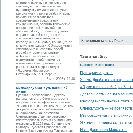
многие инвалиды по зрению и со
слепоглухотой. Там много лет
существует Дом для слепоглухих,
где они могут пройти реабилитацию,
научиться пользоваться
современными средствами
коммуникации, освоить творческие
профессии, найти друзей для
общения. А еще — больше узнать
о православной вере, посетить
с волонтером-переводчиком
Ключевые слова:
Украина
богослужение в храме, приобщиться
к таинствам Церкви. Об окормлении
слепоглухих и незрячих людей
в реабилитационном центре
в Пучкове, особенностях
Также читайте:
взаимоотношений с ними, их
понимании и восприятии Бога
Церковь и общество
рассказывает корреспондент
«Журнала Московской
Путь храмоздателя
Патриархии». PDF-версия.
5 мая 2026 г. 14:30
Храмы Донбасса как острова с
«Я уже вышла на бой, и обратн
Милосердие как путь истинной
жизни
Деятельность Церкви в защит
Русская Православная Церковь
начала помогать беженцам в зоне
Многодетность должна стать 
вооруженного конфликта на востоке
Украины еще в 2014 году. В 2022 году
Слепоглухота — не препятстви
эта работа была возобновлена
с новой силой, ее возглавил
Милосердие как путь истинной
Синодальный отдел по церковной
благотворительности и социальному
Я должен до конца оставаться 
служению. В 2023 году Священным
Синодом Русской Православной
Иван Данилович Мансветов
Церкви была учреждена Патриаршая