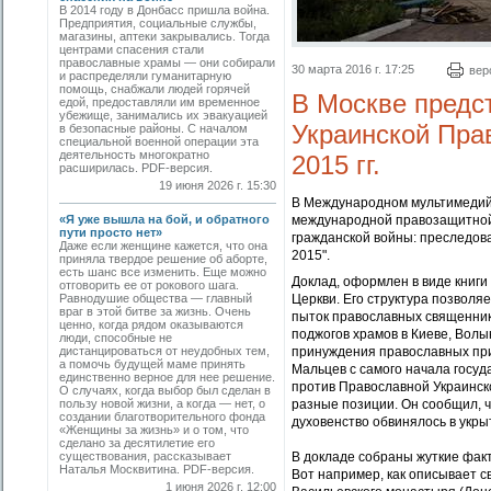
В 2014 году в Донбасс пришла война.
Предприятия, социальные службы,
магазины, аптеки закрывались. Тогда
центрами спасения стали
православные храмы — они собирали
30 марта 2016 г. 17:25
вер
и распределяли гуманитарную
помощь, снабжали людей горячей
В Москве предс
едой, предоставляли им временное
убежище, занимались их эвакуацией
Украинской Пра
в безопасные районы. С началом
специальной военной операции эта
деятельность многократно
2015 гг.
расширилась. PDF-версия.
19 июня 2026 г. 15:30
В Международном мультимедийн
«Я уже вышла на бой, и обратного
международной правозащитной
пути просто нет»
гражданской войны: преследова
Даже если женщине кажется, что она
2015".
приняла твердое решение об аборте,
есть шанс все изменить. Еще можно
Доклад, оформлен в виде книг
отговорить ее от рокового шага.
Равнодушие общества — главный
Церкви. Его структура позвол
враг в этой битве за жизнь. Очень
пыток православных священник
ценно, когда рядом оказываются
поджогов храмов в Киеве, Волы
люди, способные не
дистанцироваться от неудобных тем,
принуждения православных при
а помочь будущей маме принять
Мальцев с самого начала госу
единственно верное для нее решение.
против Православной Украинск
О случаях, когда выбор был сделан в
пользу новой жизни, а когда — нет, о
разные позиции. Он сообщил, 
создании благотворительного фонда
духовенство обвинялось в укры
«Женщины за жизнь» и о том, что
сделано за десятилетие его
существования, рассказывает
В докладе собраны жуткие фак
Наталья Москвитина. PDF-версия.
Вот например, как описывает с
1 июня 2026 г. 12:00