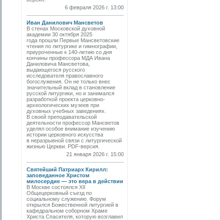
6 февраля 2026 г. 13:00
Иван Данилович Мансветов
В стенах Московской духовной
академии 30 октября 2025
года прошли Первые Мансветовские
чтения по литургике и гимнографии,
приуроченные к 140-летию со дня
кончины профессора МДА Ивана
Даниловича Мансветова,
выдающегося русского
исследователя православного
богослужения. Он не только внес
значительный вклад в становление
русской литургики, но и занимался
разработкой проекта церковно-
археологических музеев при
духовных учебных заведениях.
В своей преподавательской
деятельности профессор Мансветов
уделял особое внимание изучению
истории церковного искусства
в неразрывной связи с литургической
жизнью Церкви. PDF-версия.
21 января 2026 г. 15:00
Святейший Патриарх Кирилл:
заповеданное Христом
милосердие — это вера в действии
В Москве состоялся XII
Общецерковный съезд по
социальному служению. Форум
открылся Божественной литургией в
кафедральном соборном Храме
Христа Спасителя, которую возглавил