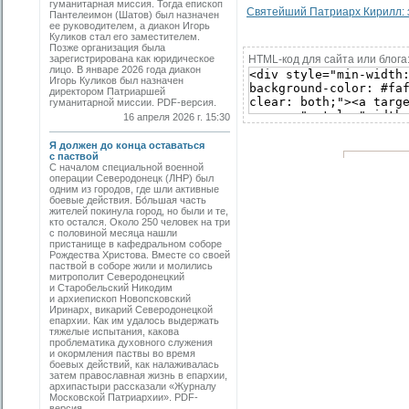
гуманитарная миссия. Тогда епископ
Святейший Патриарх Кирилл: 
Пантелеимон (Шатов) был назначен
ее руководителем, а диакон Игорь
Куликов стал его заместителем.
Позже организация была
зарегистрирована как юридическое
HTML-код для сайта или блога
лицо. В январе 2026 года диакон
Игорь Куликов был назначен
директором Патриаршей
гуманитарной миссии. PDF-версия.
16 апреля 2026 г. 15:30
Я должен до конца оставаться
с паствой
С началом специальной военной
операции Северодонецк (ЛНР) был
одним из городов, где шли активные
боевые действия. Бо́льшая часть
жителей покинула город, но были и те,
кто остался. Около 250 человек на три
с половиной месяца нашли
пристанище в кафедральном соборе
Рождества Христова. Вместе со своей
паствой в соборе жили и молились
митрополит Северодонецкий
и Старобельский Никодим
и архиепископ Новопсковский
Иринарх, викарий Северодонецкой
епархии. Как им удалось выдержать
тяжелые испытания, какова
проблематика духовного служения
и окормления паствы во время
боевых действий, как налаживалась
затем православная жизнь в епархии,
архипастыри рассказали «Журналу
Московской Патриархии». PDF-
версия.