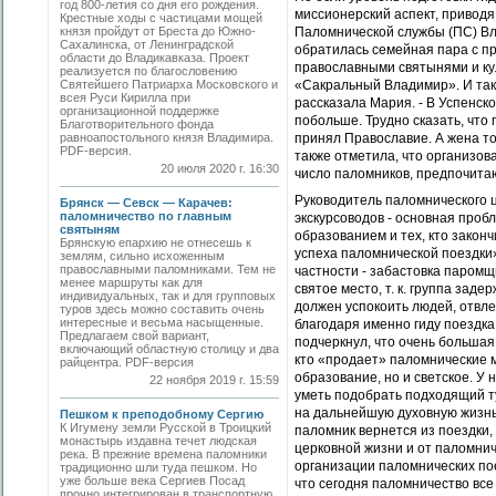
год 800-летия со дня его рождения.
миссионерский аспект, приводя 
Крестные ходы с частицами мощей
князя пройдут от Бреста до Южно-
Паломнической службы (ПС) Вл
Сахалинска, от Ленинградской
обратилась семейная пара с пр
области до Владикавказа. Проект
православными святынями и кул
реализуется по благословению
Святейшего Патриарха Московского и
«Сакральный Владимир». И так у
всея Руси Кирилла при
рассказала Мария. - В Успенск
организационной поддержке
побольше. Трудно сказать, что
Благотворительного фонда
равноапостольного князя Владимира.
принял Православие. А жена то
PDF-версия.
также отметила, что организов
20 июля 2020 г. 16:30
число паломников, предпочит
Руководитель паломнического ц
Брянск — Севск — Карачев:
паломничество по главным
экскурсоводов - основная проб
святыням
образованием и тех, кто закон
Брянскую епархию не отнесешь к
успеха паломнической поездки»
землям, сильно исхоженным
православными паломниками. Тем не
частности - забастовка паромщ
менее маршруты как для
святое место, т. к. группа зад
индивидуальных, так и для групповых
должен успокоить людей, отвл
туров здесь можно составить очень
интересные и весьма насыщенные.
благодаря именно гиду поездка
Предлагаем свой вариант,
подчеркнул, что очень больша
включающий областную столицу и два
кто «продает» паломнические м
райцентра. PDF-версия
образование, но и светское. У
22 ноября 2019 г. 15:59
уметь подобрать подходящий ту
на дальнейшую духовную жизнь 
Пешком к преподобному Сергию
К Игумену земли Русской в Троицкий
паломник вернется из поездки,
монастырь издавна течет людская
церковной жизни и от паломни
река. В прежние времена паломники
организации паломнических пое
традиционно шли туда пешком. Но
уже больше века Сергиев Посад
что сегодня паломничество вс
прочно интегрирован в транспортную