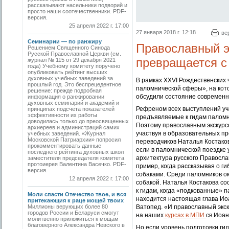
рассказывают насельники подворий и
просто наши соотечественники. PDF-
версия.
25 апреля 2022 г. 17:00
27 января 2018 г. 12:18
ве
Семинарии — по ранжиру
Православный э
Решением Священного Синода
Русской Православной Церкви (см.
превращается с
журнал № 115 от 29 декабря 2021
года) Учебному комитету поручено
опубликовать рейтинг высших
духовных учебных заведений за
В рамках XXVI Рождественских 
прошлый год. Это беспрецедентное
паломнической сферы», на кот
решение: прежде подробная
обсудили состояние современно
информация о ранжировании
духовных семинарий и академий и
Рефреном всех выступлений уча
принципах подсчета показателей
эффективности их работы
предъявляемые к гидам паломни
доводилась только до преосвященных
Поэтому православным экскурс
архиереев и адми­нистраций самих
участвуя в образовательных п
учебных заведений. «Журнал
Московской Патриархии» попросил
переводчиков Наталья Костаков
прокомментировать данные
если в паломнической поездке
последнего рейтинга духовных школ
архитектура русского Правосла
заместителя председателя комитета
протоиерея Валентина Васечко. PDF-
пример, когда рассказывая о г
версия.
собаками. Среди паломников ок
12 апреля 2022 г. 17:00
собакой. Наталья Костакова со
к гидам, когда «подкованные» 
Моли спасти Отечество твое, и вся
находится настоящая глава Ио
притекающия к раце мощей твоих
Миллионы верующих более 80
Ватопед. «И православный экс
городов России и Беларуси смогут
на наших
курсах в МПИ
св.Иоан
молитвенно приложиться к мощам
благоверного Александра Невского в
Но если уровень подготовки ги