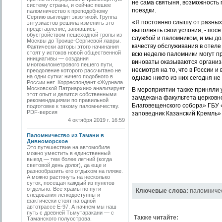
не сама святыня, возможность 
систему страны, и сейчас пешее
поездки.
паломничество к преподобному
Сергию выглядит экзотикой. Группа
«Я постоянно слышу от разных 
энтузиастов решила изменить это
представление, занявшись
выполнять свои условия, - посе
обустройством пешеходной тропы из
службой и паломником, и мы д
Москвы до Троице-Сергиевой лавры.
качеству обслуживания в отеле
Фактически авторы этого начинания
стоят у истоков новой общест­венной
всю неделю паломники могут пр
инициативы — создания
виноваты оказываются организ
многокилометрового пешего пути,
несмотря на то, что в России 
преодоление которого рассчитано не
на одни сутки: ничего подобного в
однако никто из них сегодня не
России нет. Корреспондент «Журнала
Московской Патриархии» анализирует
В мероприятии также приняли 
этот опыт и делится собственными
замдекана факультета церковн
рекомендациями по правильной
Благовещенского собора» ГБУ 
подготовке к такому паломничеству.
PDF-версия
заповедник Казанский Кремль» 
4 октября 2019 г. 16:59
Паломничество из Тамани в
Дивноморское
Это путешествие на автомобиле
можно уместить в единственный
выезд — тем более летний (когда
световой день долог), да еще и
разнообразить его отдыхом на пляже.
А можно растянуть на несколько
суток, посещая каждый из пунктов
отдельно. Все храмы по пути
Ключевые слова:
паломниче
следования легкодоступны и
фактически стоят на одной
автотрассе Е-97. А начнем мы наш
путь с древней Тьмутаракани — с
Также читайте:
Таманского полуострова.