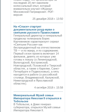
последние 20 лет накопили
колоссальный опыт, который
внимательно изучил «Журнал
Московской Патриархии». PDF-
версия
25 декабря 2018 г. 13:50
На «Спасе» стартует
документальное роуд-муви о
святынях русского Православия
Генеральный директор и генеральный
продюсер телеканала Борис
Корчевников характеризует сериал
«Святыни России» как
беспрецедентный на отечественном
ТВ — и по жанру, и по содержанию.
Первый сезон проекта включает 14
фильмов, девять из которых уже
готовы к показу (о Ленинградской,
Вологодской, Костромской,
Новгородской, Псковской и Тверской
областях, а также о Карелии, Санкт-
Петербурге и Подмосковье), а пять
находятся в работе (о российской
столице, Владимирской, Калужской,
Нижегородской и Ярославской
областях).
4 октября 2018 г. 15:58
Мемориальный Музей семьи
Императора Николая II открылся в
Тобольске
В Тобольске, в Доме генерал-
губернатора, открылся Музей семьи
Императора Николая II.