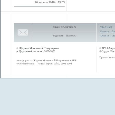
26 апреля 2018 г. 15:03
e-mail:
news@jmp.ru
ГЛАВНАЯ
|
Новости
|
Ан
Редакция
Подписка
About us
|
Ли
©
Журнал Московской Патриархии
©
АРЕФА-це
и Церковный вестник
, 2007-2026
©Студия Никол
Правила испол
www.jmp.ru
— Журнал Московской Патриархии в PDF
www.tserkov.info
— старая версия сайта, 2002-2008