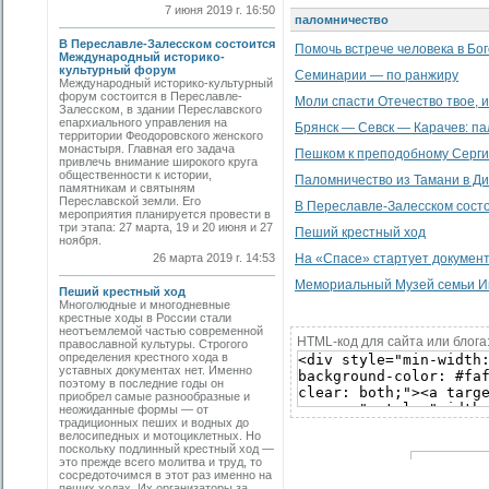
7 июня 2019 г. 16:50
паломничество
В Переславле-Залесском состоится
Помочь встрече человека в Бо
Международный историко-
культурный форум
Семинарии — по ранжиру
Международный историко-культурный
форум состоится в Переславле-
Моли спасти Отечество твое, 
Залесском, в здании Переславского
епархиального управления на
Брянск — Севск — Карачев: п
территории Феодоровского женского
монастыря. Главная его задача
Пешком к преподобному Серг
привлечь внимание широкого круга
общественности к истории,
Паломничество из Тамани в Д
памятникам и святыням
Переславской земли. Его
В Переславле-Залесском сост
мероприятия планируется провести в
три этапа: 27 марта, 19 и 20 июня и 27
Пеший крестный ход
ноября.
26 марта 2019 г. 14:53
На «Спасе» стартует документ
Мемориальный Музей семьи Им
Пеший крестный ход
Многолюдные и многодневные
крестные ходы в России стали
неотъемлемой частью современной
HTML-код для сайта или блога
православной культуры. Строгого
определения крестного хода в
уставных документах нет. Именно
поэтому в последние годы он
приобрел самые разнообразные и
неожиданные формы — от
традиционных пеших и водных до
велосипедных и мотоциклетных. Но
поскольку подлинный крестный ход —
это прежде всего молитва и труд, то
сосредоточимся в этот раз именно на
пеших ходах. Их организаторы за