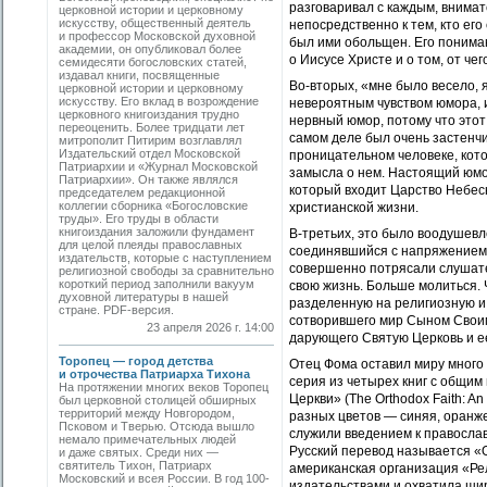
разговаривал с каждым, внима
церковной истории и церковному
искусству, общественный деятель
непосредственно к тем, кто ег
и профессор Московской духовной
был ими обольщен. Его пониман
академии, он опубликовал более
о Иисусе Христе и о том, от чег
семидесяти богословских статей,
издавал книги, посвященные
Во-вторых, «мне было весело, 
церковной истории и церковному
искусству. Его вклад в возрождение
невероятным чувством юмора, и
церковного книгоиздания трудно
нервный юмор, потому что этот 
переоценить. Более тридцати лет
самом деле был очень застенчи
митрополит Питирим возглавлял
Издательский отдел Московской
проницательном человеке, кото
Патриархии и «Журнал Московской
замысла о нем. Настоящий юмор
Патриархии». Он также являлся
который входит Царство Небес
председателем редакционной
коллегии сборника «Богословские
христианской жизни.
труды». Его труды в области
книгоиздания заложили фундамент
В-третьих, это было воодушевл
для целой плеяды православных
соединявшийся с напряжением,
издательств, которые с наступлением
совершенно потрясали слушате
религиозной свободы за сравнительно
короткий период заполнили вакуум
свою жизнь. Больше молиться. 
духовной литературы в нашей
разделенную на религиозную и 
стране. PDF-версия.
сотворившего мир Сыном Своим
23 апреля 2026 г. 14:00
дарующего Святую Церковь и ее
Торопец — город детства
Отец Фома оставил миру много 
и отрочества Патриарха Тихона
серия из четырех книг с общим
На протяжении многих веков Торопец
Церкви» (The Orthodox Faith: An
был церковной столицей обширных
территорий между Новгородом,
разных цветов — синяя, оранже
Псковом и Тверью. Отсюда вышло
служили введением к православ
немало примечательных людей
Русский перевод называется «О
и даже святых. Среди них —
святитель Тихон, Патриарх
американская организация «Ре
Московский и всея России. В год 100-
издательствами и охватила шир