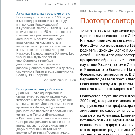
30 июля 2026 г. 15:00
ЖМП № 4 апрель 2015 / 24 апреля 2
Архипастырь на переломе эпох
Восемнадцатого августа 1966 года
Протопресвитер
в Краснодаре отошел ко Господу
митрополит Краснодарский
и Кубанский Виктор (Святин). В 2026
18 марта на 76-м году жизни п
году исполняется 60 лет со дня его
кончины — срок, позволяющий
один из самых известных в США
осмыслить масштаб личности
Владимирской духовной ­семин
подвижника, чья жизнь стала
Фома Джон Хопко родился в 193
воплощением трагической и вместе
с тем величественной истории
родители, Джон Дж. Хопко и Ан
Русского Православия в XX веке. Его
детей — Фому и его двух сесте
жизненный путь пролег от
прекрасное образование — сна
оренбургских степей до
дальневосточных рубежей, от
изучению России), потом в Св
революционного лихолетья к долгому
в Университете Дьюкена в Пит
служению в Китае и возвращению на
Фордемского университета. В 
Родину. PDF-версия.
церковного деятеля прот. Алек
22 июля 2026 г. 11:30
Признавая заслуги отца Фомы в
возвели в сан протоиерея, а в
Без храма не могу обойтись
Дневник — это одновременно
Приходское служение отец Фом
свидетельство жизни отдельного
человека и целого поколения, некая
2002 год), которую возглавлял
матрица эпохи. Дневниковые записи
под руководством профессора С
протоиерея Леонида Туркевича,
эмиграции, но самое сильное вл
ревностного пастыря и сподвижника
святителя Тихона (Беллавина)
оказал отец Александр Шмеман.
в Русской православной миссии на
истинной жизни в Церкви через
Северо-Американском континенте,
Иоанна Мейендорфа, Николая А
представляют собой уникальный
документальный источник по
карпатороссом, родившимся в С
церковной истории России начала
авторитетным проповедником и