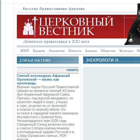
ЖМП
Церковь
Аналитика
Новости
Анонсы
Общество
Культура
И
память
Святой исповедник Афанасий
Орловский — жизнь как
проповедь
Верным чадом Русской Православной
Церкви во времена гонений XX века
был блаженный Афанасий Сайко.
Прячась под маской юродивого, он
укреплял людей в вере, утешал
в горе, исцелял их от болезней
и спасал от верной гибели. Он
остался в народной памяти примером
беззаветного служения Богу.
Четырнадцатого мая 2026 года
Священный Синод включил его имя
в список Собора новомучеников
и исповедников Церкви Русской и в
Собор Орловских святых. PDF-
версия.