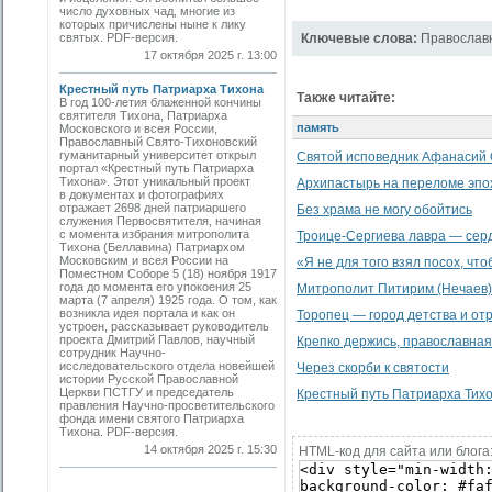
число духовных чад, многие из
которых причислены ныне к лику
святых. PDF-версия.
Ключевые слова:
Православн
17 октября 2025 г. 13:00
Крестный путь Патриарха Тихона
Также читайте:
В год 100-летия блаженной кончины
святителя Тихона, Патриарха
память
Московского и всея России,
Православный Свято-Тихоновский
гуманитарный университет открыл
Святой исповедник Афанасий 
портал «Крестный путь Патриарха
Тихона». Этот уникальный проект
Архипастырь на переломе эпо
в документах и фотографиях
отражает 2698 дней патриаршего
Без храма не могу обойтись
служения Первосвятителя, начиная
с момента избрания митрополита
Троице-Сергиева лавра — сер
Тихона (Беллавина) Патриархом
Московским и всея России на
«Я не для того взял посох, что
Поместном Соборе 5 (18) ноября 1917
года до момента его упокоения 25
Митрополит Питирим (Нечаев)
марта (7 апреля) 1925 года. О том, как
возникла идея портала и как он
Торопец — город детства и от
устроен, рассказывает руководитель
проекта Дмитрий Павлов, научный
Крепко держись, православная 
сотрудник Научно-
исследовательского отдела новейшей
Через скорби к святости
истории Русской Православной
Церкви ПСТГУ и председатель
Крестный путь Патриарха Тих
правления Научно-просветительского
фонда имени святого Патриарха
Тихона. PDF-версия.
14 октября 2025 г. 15:30
HTML-код для сайта или блога