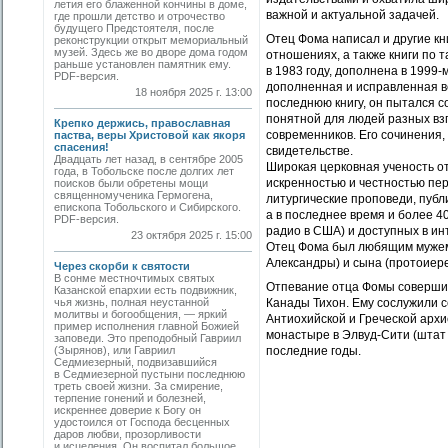
летия его блаженной кончины в доме,
важной и актуальной задачей.
где прошли детство и отрочество
будущего Предстоятеля, после
Отец Фома написал и другие кни
реконструкции открыт мемориальный
музей. Здесь же во дворе дома годом
отношениях, а также книги по 
раньше установлен памятник ему.
в 1983 году, дополнена в 1999-
PDF-версия.
дополненная и исправленная в
18 ноября 2025 г. 13:00
последнюю книгу, он пытался 
понятной для людей разных вз
Крепко держись, православная
современников. Его сочинения,
паства, веры Христовой как якоря
спасения!
свидетельстве.
Двадцать лет назад, в сентябре 2005
Широкая церковная ученость о
года, в Тобольске после долгих лет
искренностью и честностью пер
поисков были обретены мощи
священномученика Гермогена,
литургические проповеди, публ
епископа Тобольского и Сибирского.
а в последнее время и более 4
PDF-версия.
радио в США) и доступных в ин
23 октября 2025 г. 15:00
Отец Фома был любящим мужем 
Александры) и сына (протоиере
Через скорби к святости
В сонме местночтимых святых
Отпевание отца Фомы соверши
Казанской епархии есть подвижник,
чья жизнь, полная неустанной
Канады Тихон. Ему сослужили с
молитвы и богообщения, — яркий
Антиохийской и Греческой арх
пример исполнения главной Божией
монастыре в Элвуд-Сити (штат 
заповеди. Это преподобный Гавриил
(Зырянов), или Гавриил
последние годы.
Седмиезерный, подвизавшийся
в Седмиезерной пустыни последнюю
треть своей жизни. За смирение,
терпение гонений и болезней,
искреннее доверие к Богу он
удостоился от Господа бесценных
даров любви, прозорливости
и исцеления. Он воспитал большое