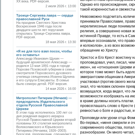
ХХ века. PDF-версия.
Однако его происхождение, скр
2 июля 2026 г. 13:00
такой искренностью и свежесть
Троице-Сергиева лавра — сердце
Невозможно подсчитать количе
православной Руси
принимали Православие, право
На праздник Светлого Христова
нерелигиозные люди понимали, 
Воскресения 1946 года после
двадцати шести лет поругания
религия, а совершенно новая ж
открылась Троице-Сергиева лавра.
истинной Правде, то есть в Са
PDF-версия.
впервые осознавали, что право
18 мая 2026 г. 13:30
и колоколов», а из всех возмо
обращение ко Христу.
«Я не для того взял посох, чтобы
его оставить»
Христос и Его Крест воистину н
Александр Иванович Щукин —
будущий архиепископ Александр —
проповедовал, учил, писал, чем
родился 13 мая 1891 года в городе
икон», не «отношения Церкви и
Порхове Псковской губернии в семье
которое тоже может быть идоло
смотрителя Порховского духовного
училища священника Иоанна Щукина
эмигрантским общинам в Амери
и его супруги Елисаветы. В семье
участвовал (против своего жел
было семеро детей. PDF-версия.
знал, что человек склонен пре
14 мая 2026 г. 16:00
возмущался, когда видел, что л
возможности изображать на ико
Митрополит Питирим (Нечаев) —
в храме должны носить платки.
председатель Издательского
отдела Русской Православной
провозглашать слово о Кресте (
Церкви
ревностью о Боге и радостью, 
В этом году исполнилось 100 лет со
дня рождения видного иерарха
Проповеди или уроки отца Фомы
Русской Православной Церкви второй
Во-первых, «меня смирили и оч
половины XX столетия митрополита
Волоколамского и Юрьевского
современного общества, попал 
Питирима (Нечаева; 1926–2003).
разнообразии. Он много читал,
Богослов, проповедник, специалист по