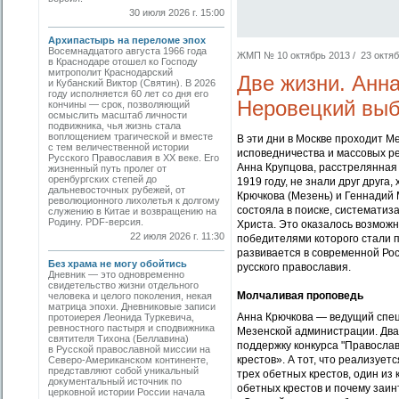
30 июля 2026 г. 15:00
Архипастырь на переломе эпох
Восемнадцатого августа 1966 года
ЖМП № 10 октябрь 2013 / 23 октябр
в Краснодаре отошел ко Господу
митрополит Краснодарский
Две жизни. Анн
и Кубанский Виктор (Святин). В 2026
году исполняется 60 лет со дня его
Неровецкий выбр
кончины — срок, позволяющий
осмыслить масштаб личности
подвижника, чья жизнь стала
воплощением трагической и вместе
В эти дни в Москве проходит 
с тем величественной истории
исповедничества и массовых р
Русского Православия в XX веке. Его
Анна Крупцова, расстрелянная 
жизненный путь пролег от
оренбургских степей до
1919 году, не знали друг друга
дальневосточных рубежей, от
Крючкова (Мезень) и Геннадий 
революционного лихолетья к долгому
состояла в поиске, систематиз
служению в Китае и возвращению на
Родину. PDF-версия.
Христа. Это оказалось возможн
22 июля 2026 г. 11:30
победителями которого стали п
развивается в современной Рос
Без храма не могу обойтись
русского православия.
Дневник — это одновременно
свидетельство жизни отдельного
Молчаливая проповедь
человека и целого поколения, некая
матрица эпохи. Дневниковые записи
Анна Крючкова — ведущий специ
протоиерея Леонида Туркевича,
ревностного пастыря и сподвижника
Мезенской администрации. Два 
святителя Тихона (Беллавина)
поддержку конкурса "Правосла
в Русской православной миссии на
крестов». А тот, что реализует
Северо-Американском континенте,
представляют собой уникальный
трех обетных крестов, один из
документальный источник по
обетных крестов и почему заи
церковной истории России начала