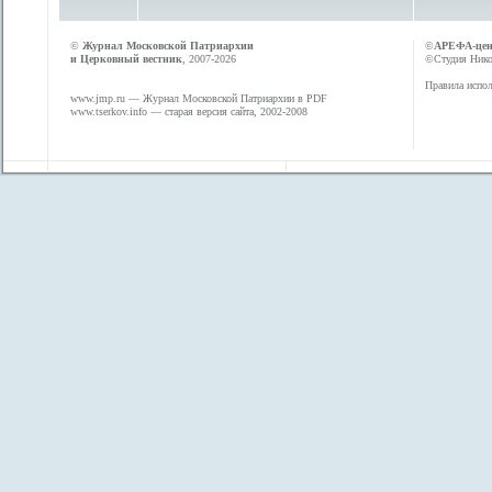
©
Журнал Московской Патриархии
©
АРЕФА-це
и Церковный вестник
, 2007-2026
©Студия Никол
Правила испол
www.jmp.ru
— Журнал Московской Патриархии в PDF
www.tserkov.info
— старая версия сайта, 2002-2008