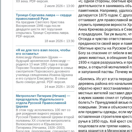
«С одной стороны, обетные кре
ХХ века. PDF-версия.
деятельности я занимаюсь объе
2 июля 2026 г. 13:00
памятников. Например, удалось
Троице-Сергиева лавра — сердце
датируется 1875 годом. С друг
православной Руси
оттаивают для православной ве
На праздник Светлого Христова
служить примером верности Хри
Воскресения 1946 года после
двадцати шести лет поругания
Анна Крючкова родилась в Севе
открылась Троице-Сергиева лавра.
и прадедушек. Так уж вышло, чт
PDF-версия.
Отсюда и чувство ответственно
18 мая 2026 г. 13:30
преданности своей вере и пам
Обетные кресты на Русском Се
«Я не для того взял посох, чтобы
Богу за спасение от гибели в м
его оставить»
Александр Иванович Щукин —
диких животных, в обещание Бо
будущий архиепископ Александр —
1930-х годов разрушались и п
родился 13 мая 1891 года в городе
веры, а открытой молчаливой 
Порхове Псковской губернии в семье
смотрителя Порховского духовного
и запуганной паствы. Почему ж
училища священника Иоанна Щукина
и его супруги Елисаветы. В семье
«Боялись. Из уст в уста переда
было семеро детей. PDF-версия.
деревень района его начальник,
14 мая 2026 г. 16:00
обратно крест восстанавливал 
местных жителей заставил двух
Митрополит Питирим (Нечаев) —
а мужик заживо сгнил от туберк
председатель Издательского
болеть?» Причудливой вязью п
отдела Русской Православной
Церкви
поверьями. Этим и объясняется
В этом году исполнилось 100 лет со
или предметы одежды, если мучи
дня рождения видного иерарха
оставленная строителем креста
Русской Православной Церкви второй
половины XX столетия митрополита
ручья в 1850 годъ. Кой крест сл
Волоколамского и Юрьевского
поцеловати или тряпки навесь.
Питирима (Нечаева; 1926–2003).
книга хранится в Мезенском ис
Богослов, проповедник, специалист по