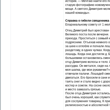
историк. — Мечтаю найти его п
старую фотографию новомучени
мощи. А святого Димитрия молю
нашей команды».
Справка о гибели священника
Епархиальному совету от 1 июл
Отец Димитрий был арестован б
Великого поста после вечерни. 
прихода. Проститься с семьей 
подряснике. Отъехав немного о
за шею к оглобле и погнали ло
раздетому, в одних чулках. Ког
лошадь. Когда они достигли д. 
большевики остановились смени
отцу Димитрию волосы и тело.
рассудка. Он метался, сидя на 
моя шапка, где мои рукавички?
отвечали палачи. Лошадей смен
двигаться. Его бросили в сани 
таять снег и стало видно с дор
костер и сожгли. На сосне окол
и место замазать грязью.
После отца Димитрия остались 
был очень хороший, как служи
для сослужения товарищ. К при
религиозностью и абсолютной 