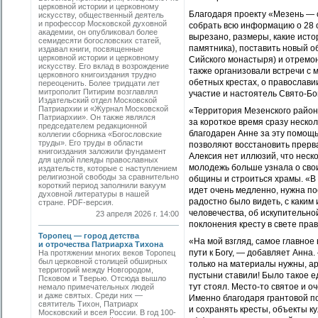
церковной истории и церковному
Благодаря проекту «Мезень — 
искусству, общественный деятель
и профессор Московской духовной
собрать всю информацию о 28 о
академии, он опубликовал более
вырезано, размеры, какие исто
семидесяти богословских статей,
памятника), поставить новый о
издавал книги, посвященные
церковной истории и церковному
Сийского монастыря) и отремон
искусству. Его вклад в возрождение
также организовали встречи с 
церковного книгоиздания трудно
обетных крестах, о православи
переоценить. Более тридцати лет
митрополит Питирим возглавлял
участие и настоятель Свято-Бо
Издательский отдел Московской
Патриархии и «Журнал Московской
«Территория Мезенского район
Патриархии». Он также являлся
за короткое время сразу нескол
председателем редакционной
благодарен Анне за эту помощь
коллегии сборника «Богословские
труды». Его труды в области
позволяют восстановить прерв
книгоиздания заложили фундамент
Алексия нет иллюзий, что неск
для целой плеяды православных
молодежь больше узнала о свои
издательств, которые с наступлением
религиозной свободы за сравнительно
общины и строиться храмы. «В
короткий период заполнили вакуум
идет очень медленно, нужна по
духовной литературы в нашей
радостно было видеть, с каким
стране. PDF-версия.
человечества, об искупительно
23 апреля 2026 г. 14:00
поклонения кресту в свете пра
Торопец — город детства
«На мой взгляд, самое главное 
и отрочества Патриарха Тихона
пути к Богу, — добавляет Анна.
На протяжении многих веков Торопец
был церковной столицей обширных
только на материалы нужны, ар
территорий между Новгородом,
пустыни ставили! Было такое ед
Псковом и Тверью. Отсюда вышло
тут стоял. Место-то святое и о
немало примечательных людей
и даже святых. Среди них —
Именно благодаря грантовой п
святитель Тихон, Патриарх
и сохранять кресты, объекты к
Московский и всея России. В год 100-