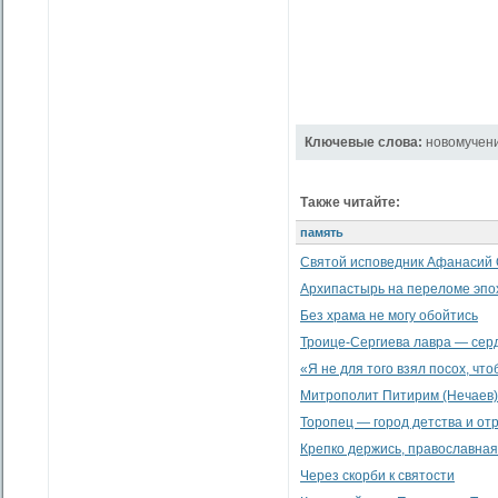
Ключевые слова:
новомучен
Также читайте:
память
Святой исповедник Афанасий 
Архипастырь на переломе эпо
Без храма не могу обойтись
Троице-Сергиева лавра — сер
«Я не для того взял посох, что
Митрополит Питирим (Нечаев)
Торопец — город детства и от
Крепко держись, православная 
Через скорби к святости