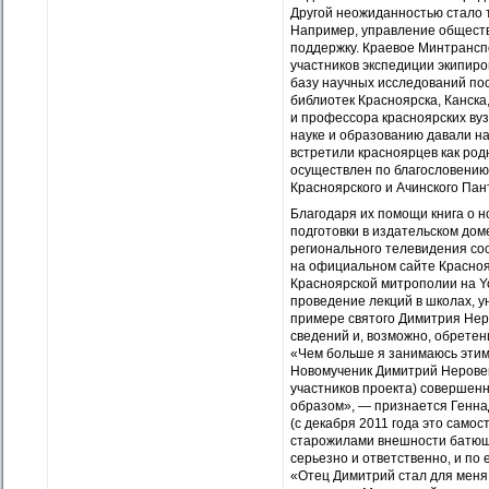
Другой неожиданностью стало т
Например, управление обществ
поддержку. Краевое Минтрансп
участников экспедиции экипир
базу научных исследований пос
библиотек Красноярска, Канск
и профессора красноярских ву
науке и образованию давали н
встретили красноярцев как род
осуществлен по благословению
Красноярского и Ачинского Пан
Благодаря их помощи книга о н
подготовки в издательском дом
регионального телевидения со
на официальном сайте Красноя
Красноярской митрополии на Y
проведение лекций в школах, у
примере святого Димитрия Нер
сведений и, возможно, обретен
«Чем больше я занимаюсь этими
Новомученик Димитрий Неровец
участников проекта) совершенно
образом», — признается Генна
(с декабря 2011 года это само
старожилами внешности батюшк
серьезно и ответственно, и по
«Отец Димитрий стал для меня 