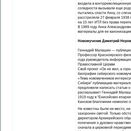
входила в контрреволюционную 
солидности вызывали еще родст
пытались спасти Анну, со слеза
расстреляли 27 февраля 1938 г
на 10 лет ИТЛ без права переп
В 1989 году Анна Александров
материалы для ее канонизации
Новомученик Димитрий Неров
Геннадий Малашин — публицист,
Профессор Красноярского фили
года руководитель информацио
Православной Церкви.
Свой проект «Он не жил, а гор
биографии сибирского новомуч
«Тема новомучеников интересуе
Сибири” публикацию материалов 
предложили написать статью о
рассказывает Геннадий Малашин
1919 году в “Енисейских епархи
Канском благочинии немногих св
Не известны были ни место, ни 
захоронен святой. Только обст
директором Архиерейского обр
попечения о духовно-нравстве
сначала в церковной периодике,