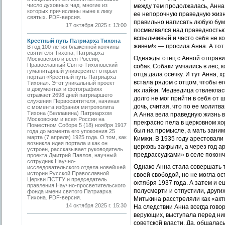
число духовных чад, многие из
между тем продолжалась, Анна 
которых причислены ныне к лику
ее непорочную праведную жизнь
святых. PDF-версия.
правильно написать любую бума
17 октября 2025 г. 13:00
посмеивался над праведностью 
вспыльчивый и часто себя не ко
Крестный путь Патриарха Тихона
живем!» — просила Анна. А тот 
В год 100-летия блаженной кончины
святителя Тихона, Патриарха
Однажды отец с Анной отправил
Московского и всея России,
Православный Свято-Тихоновский
собак. Собаки умчались в лес,
гуманитарный университет открыл
отца дала осечку. И тут Анна, 
портал «Крестный путь Патриарха
встала рядом с отцом, чтобы ег
Тихона». Этот уникальный проект
в документах и фотографиях
их лайки. Медведица отвлеклас
отражает 2698 дней патриаршего
долго не мог прийти в себя от 
служения Первосвятителя, начиная
дочь, считая, что по ее молитв
с момента избрания митрополита
Тихона (Беллавина) Патриархом
А Анна вела праведную жизнь в
Московским и всея России на
прекрасно пела в церковном хо
Поместном Соборе 5 (18) ноября 1917
был на промысле, а мать заним
года до момента его упокоения 25
марта (7 апреля) 1925 года. О том, как
Кимжи. В 1935 году арестовали
возникла идея портала и как он
церковь закрыли, а через год 
устроен, рассказывает руководитель
предрассудками» в селе поконч
проекта Дмитрий Павлов, научный
сотрудник Научно-
Однако Анна стала совершать т
исследовательского отдела новейшей
истории Русской Православной
своей свободой, но не могла о
Церкви ПСТГУ и председатель
октября 1937 года. А затем и 
правления Научно-просветительского
полусмерти и отпустили, други
фонда имени святого Патриарха
Тихона. PDF-версия.
Митькина расстреляли как «акт
14 октября 2025 г. 15:30
На следствии Анна всегда говор
верующих, выступала перед ни
советской власти. Да, общалас