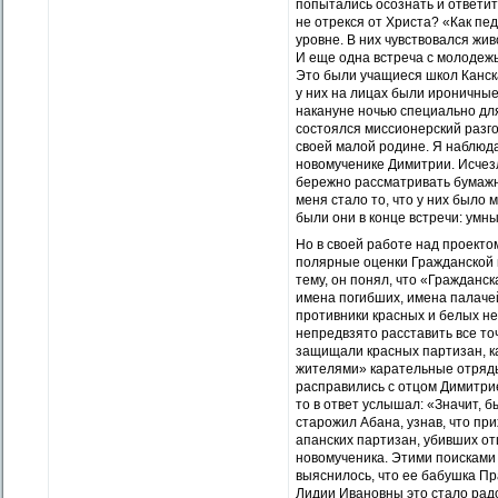
попытались осознать и ответит
не отрекся от Христа? «Как пед
уровне. В них чувствовался жи
И еще одна встреча с молодежь
Это были учащиеся школ Канск
у них на лицах были ироничны
накануне ночью специально для
состоялся миссионерский разго
своей малой родине. Я наблюда
новомученике Димитрии. Исчезл
бережно рассматривать бумажн
меня стало то, что у них было 
были они в конце встречи: ум
Но в своей работе над проект
полярные оценки Гражданской в
тему, он понял, что «Гражданс
имена погибших, имена палачей
противники красных и белых не
непредвзято расставить все то
защищали красных партизан, ка
жителями» карательные отряды 
расправились с отцом Димитрие
то в ответ услышал: «Значит, 
старожил Абана, узнав, что п
апанских партизан, убивших от
новомученика. Этими поисками 
выяснилось, что ее бабушка Пр
Лидии Ивановны это стало рад