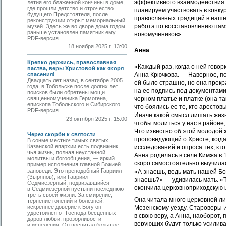
эффективного взаимодействия 
летия его блаженной кончины в доме,
где прошли детство и отрочество
планируем участвовать в конку
будущего Предстоятеля, после
православных традиций в наше
реконструкции открыт мемориальный
работа по восстановлению пам
музей. Здесь же во дворе дома годом
раньше установлен памятник ему.
новомучеников».
PDF-версия.
18 ноября 2025 г. 13:00
Анна
Крепко держись, православная
«Каждый раз, когда о ней гово
паства, веры Христовой как якоря
спасения!
Анна Крючкова. — Наверное, пот
Двадцать лет назад, в сентябре 2005
ей было страшно, но она прекр
года, в Тобольске после долгих лет
на ее подпись под документами
поисков были обретены мощи
священномученика Гермогена,
черном платье и платке (она та
епископа Тобольского и Сибирского.
что боялись ее те, кто арестов
PDF-версия.
Иначе какой смысл лишать жизн
23 октября 2025 г. 15:00
чтобы молиться у нас в районе,
Что известно об этой молодой 
Через скорби к святости
проповедующей о Христе, когда
В сонме местночтимых святых
Казанской епархии есть подвижник,
исследований и опроса тех, кт
чья жизнь, полная неустанной
Анна родилась в селе Кимжа в 
молитвы и богообщения, — яркий
скоро самостоятельно выучилас
пример исполнения главной Божией
заповеди. Это преподобный Гавриил
«А знаешь, ведь мать нашей Бо
(Зырянов), или Гавриил
знаешь?» — удивилась мать. «Т
Седмиезерный, подвизавшийся
окончила церковноприходскую 
в Седмиезерной пустыни последнюю
треть своей жизни. За смирение,
Она читала много церковной ли
терпение гонений и болезней,
искреннее доверие к Богу он
Мезенскому уезду. Староверы 
удостоился от Господа бесценных
в свою веру, а Анна, наоборот,
даров любви, прозорливости
верующих будут только усилива
и исцеления. Он воспитал большое