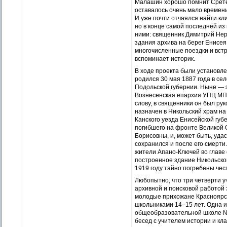
Малашин хорошо помнит Сретени
оставалось очень мало времени 
И уже почти отчаялся найти кл
но в конце самой последней из
ними: священник Димитрий Неро
здания архива на берег Енисея
многочисленные поездки и встр
вспоминает историк.
В ходе проекта были установл
родился 30 мая 1887 года в се
Подольской губернии. Ныне — 
Вознесенская епархия УПЦ МП. 
слову, в священники он был рук
назначен в Никольский храм на
Канского уезда Енисейской губ
погибшего на фронте Великой 
Борисовны, и, может быть, удас
сохранился и после его смерти
жители Апано-Ключей во главе
построенное здание Никольског
1919 году тайно погребены че
Любопытно, что три четверти у
архивной и поисковой работой 
молодые прихожане Красноярск
школьниками 14–15 лет. Одна и
общеобразовательной школе № 
бесед с учителем истории и кл