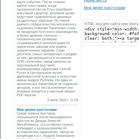
Иконы места
карте событию. После отмены
крепостного права, когда
Меж двумя престолами
паломничество на Руси приобрело
массовый характер, возникла целая
индустрия сравнительно дешевых
раздаточных образков. Но темой
HTML-код для сайта или блога
давнего собирательства московского
художника Николая Паниткова стала
не продукция поточного производства,
а более древние святыни —
паломнические реликвии,
создававшиеся иконописцами по
единичным заказам или крайне
ограниченным тиражом. Семь
десятков самых интересных и редких
из них, датирующихся в основном
XVIII столетием, представлены на
персональной выставке
коллекционера «Дорогами Святой
Руси» в Центральном музее
древнерусской культуры и искусства
имени Андрея Рублева. Ни один из
иконописных памятников не подписан
автором, и все без исключения они
впервые вводятся в научный оборот.
PDF-версия
3 июля 2020 г. 11:00
Меж двумя престолами
Среди первых выставок,
открывшихся после вынужденного
простоя во Дворце Алексея
Михайловича, эта особенно сильно
побуждает к размышлениям об
исторических параллелях. Автор ее
концепции к.и.н. Андрей Топычканов