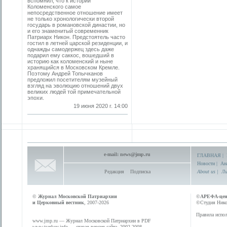
вспомнил, что к истории
Коломенского самое
непосредственное отношение имеет
не только хронологически второй
государь в романовской династии, но
и его знаменитый современник
Патриарх Никон. Предстоятель часто
гостил в летней царской резиденции, и
однажды самодержец здесь даже
подарил ему саккос, вошедший в
историю как коломенский и ныне
хранящийся в Московском Кремле.
Поэтому Андрей Топычканов
предложил посетителям музейный
взгляд на эволюцию отношений двух
великих людей той примечательной
эпохи.
19 июня 2020 г. 14:00
e-mail:
news@jmp.ru
ГЛАВНАЯ
|
Новости
|
Ан
Редакция
Подписка
About us
|
Ли
©
Журнал Московской Патриархии
©
АРЕФА-це
и Церковный вестник
, 2007-2026
©Студия Никол
Правила испол
www.jmp.ru
— Журнал Московской Патриархии в PDF
www.tserkov.info
— старая версия сайта, 2002-2008