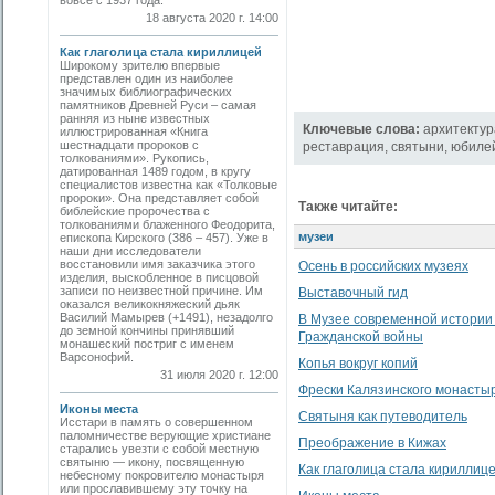
вовсе с 1937 года.
18 августа 2020 г. 14:00
Как глаголица стала кириллицей
Широкому зрителю впервые
представлен один из наиболее
значимых библиографических
памятников Древней Руси – самая
ранняя из ныне известных
Ключевые слова:
архитектур
иллюстрированная «Книга
шестнадцати пророков с
реставрация
,
святыни
,
юбиле
толкованиями». Рукопись,
датированная 1489 годом, в кругу
специалистов известна как «Толковые
пророки». Она представляет собой
Также читайте:
библейские пророчества с
толкованиями блаженного Феодорита,
музеи
епископа Кирского (386 – 457). Уже в
наши дни исследователи
восстановили имя заказчика этого
Осень в российских музеях
изделия, выскобленное в писцовой
записи по неизвестной причине. Им
Выставочный гид
оказался великокняжеский дьяк
Василий Мамырев (+1491), незадолго
В Музее современной истории
до земной кончины принявший
Гражданской войны
монашеский постриг с именем
Варсонофий.
Копья вокруг копий
31 июля 2020 г. 12:00
Фрески Калязинского монасты
Иконы места
Святыня как путеводитель
Исстари в память о совершенном
паломничестве веру­ющие христиане
Преображение в Кижах
старались увезти с собой местную
святыню — икону, посвященную
Как глаголица стала кириллиц
небесному покровителю монастыря
или прославившему эту точку на