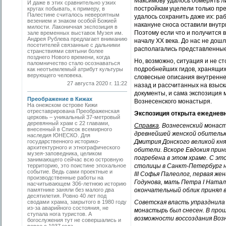
Максимову удалось обмерять л
И даже в этих сравнительно узких
постройкам уцелели только пр
кругах побывать, к примеру, в
Палестине считалось невероятным
удалось сохранить даже их: ра
везением и знаком особой Божией
накануне сноса оставили внутр
милости. Лаконичная экспозиция в
Поэтому если что и получится 
зале временных выставок Музея им.
Андрея Рублева предлагает вниманию
началу ХХ века. До нас не дош
посетителей связанные с дальними
располагались представленные
странствиями святыни более
позднего Нового времени, когда
Но, возможно, ситуация и не с
паломничество стало осознаваться
подробнейших гидов, хранящих
как неотъемлемый атрибут культуры
верующего человека.
словесные описания внутренне
27 августа 2020 г. 11:22
назад и рассчитанных на взыск
документы, и сама экспозиция 
Преображение в Кижах
Вознесенского монастыря.
На онежском острове Кижи
отреставрирована Преображенская
Экспозиция открыта ежедневно
церковь – уникальный 37-метровый
деревянный храм с 22 главами,
Справка
. Вознесенский монас
внесенный в Список всемирного
древнейшей женской обителью г
наследия ЮНЕСКО. Для
государственного историко-
Дмитрия Донского великой кня
архитектурного и этнографического
обители. Вскоре Евдокия прин
музея-заповедника, целиком
погребена в этом храме. С эт
занимающего сейчас всю островную
территорию, это поистине эпохальное
столицы в Санкт-Петербург на
событие. Ведь сами проектные и
III Софья Палеолог, первая ж
производственные работы на
Годунова, мать Петра I Натал
насчитывающем 306-летнюю историю
памятнике заняли без малого два
окончательный облик принял в 
десятилетия. Ровно 40 лет под
сводами храма, закрытого в 1980 году
Советская власть упразднила м
из-за аварийного состояния, не
монастырь был снесен. В про
ступала нога туристов. А
возможности воссоздания Возн
богослужения тут не совершались и