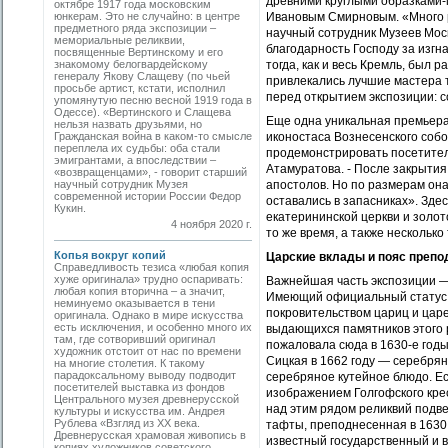
древними круглыми образками-м
октябре 1917 года московским
юнкерам. Это не случайно: в центре
Ивановым Смирновым. «Много ра
предметного ряда экспозиции –
научный сотрудник Музеев Моск
мемориальные реликвии,
благодарность Господу за изгн
посвященные Вертинскому и его
знакомому белогвардейскому
тогда, как и весь Кремль, был 
генералу Якову Слащеву (по чьей
привлекались лучшие мастера т
просьбе артист, кстати, исполнил
перед открытием экспозиции: с
упомянутую песню весной 1919 года в
Одессе). «Вертинского и Слащева
Еще одна уникальная премьера 
нельзя назвать друзьями, но
Гражданская война в каком-то смысле
иконостаса Вознесенского собо
переплела их судьбы: оба стали
продемонстрировать посетител
эмигрантами, а впоследствии –
Атамуратова. - После закрыти
«возвращенцами», - говорит старший
научный сотрудник Музея
апостолов. Но по размерам она
современной истории России Федор
оставались в запасниках». Здес
Кукин.
екатерининской церкви и золо
4 ноября 2020 г.
то же время, а также нескольк
Копья вокруг копий
Царские вклады и пояс преп
Справедливость тезиса «любая копия
хуже оригинала» трудно оспаривать:
Важнейшая часть экспозиции —
любая копия вторична – а значит,
Имеющий официальный статус 
неминуемо оказывается в тени
покровительством цариц и царе
оригинала. Однако в мире искусства
есть исключения, и особенно много их
выдающихся памятников этого 
там, где сотворивший оригинал
пожаловала сюда в 1630-е год
художник отстоит от нас по времени
Сицкая в 1662 году — серебря
на многие столетия. К такому
парадоксальному выводу подводит
серебряное кутейное блюдо. Ес
посетителей выставка из фондов
изображением Голгофского крес
Центрального музея древнерусской
над этим рядом реликвий подв
культуры и искусства им. Андрея
Рублева «Взгляд из ХХ века.
тафты, преподнесенная в 1630
Древнерусская храмовая живопись в
известный государственный и в
копиях художников советского