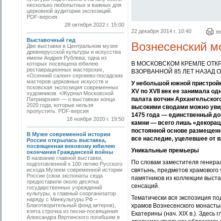
несколько любопытных и важных для
церковной аудитории экспозиций.
PDF-версия.
28 октября 2022 г. 15:00
22 декабря 2014 г. 10:40
в
Выставочный гид
Вознесенский м
Две выставки в Центральном музее
древнерусской культуры и искусства
имени Андрея Рублева, одна из
В МОСКОВСКОМ КРЕМЛЕ ОТК
которых посвящена юбилею
реставрационных мастерских,
ВЗОРВАННОЙ 85 ЛЕТ НАЗАД 
«Осенний салон» сергиево-посадских
мастеров церковных искусств и
У небольшой южной пристройк
псковская экспозиция современных
XV по XVII век ее занимала о
художников. «Журнал Московской
палата вотчин Архангельского
Патриархии» — о выставках конца
2020 года, которые нельзя
высокими сводами можно уви
пропустить. PDF-версия
1475 года — единственный до
18 ноября 2020 г. 19:50
камни — всего лишь «декораци
постоянной основе размещен
В Музее современной истории
все наследие, уцелевшее от в
России открылась выставка,
посвященная вековому юбилею
Уникальные премьеры
окончания Гражданской войны
В название главной выставки,
По словам заместителя генера
подготовленной к 100-летию Русского
исхода Музеем современной истории
святынь, предметов храмового 
России (свои экспонаты сюда
памятников из коллекции выста
предоставили около десятка
сенсаций.
государственных учреждений
культуры, а главный соорганизатор
Тематически вся экспозиция по
наряду с Минкультуры РФ –
Благотворительный фонд актеров),
храмов Вознесенского монастыря
взята строчка из песни-посвящения
Екатерины (нач. XIX в.). Здесь
Александра Вертинского погибшим в