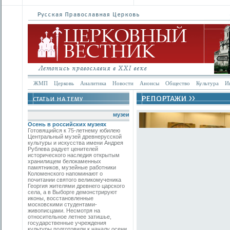
ЖМП
Церковь
Аналитика
Новости
Анонсы
Общество
Культура
И
музеи
Осень в российских музеях
Готовящийся к 75-летнему юбилею
Центральный музей древнерусской
культуры и искусства имени Андрея
Рублева радует ценителей
исторического наследия открытым
хранилищем белокаменных
памятников, музейные работники
Коломенского напоминают о
почитании святого великомученика
Георгия жителями древнего царского
села, а в Выборге демонстрируют
иконы, восстановленные
московскими студентами-
живописцами. Несмотря на
относительное летнее затишье,
государственные учреждения
культуры подготовили к началу осени