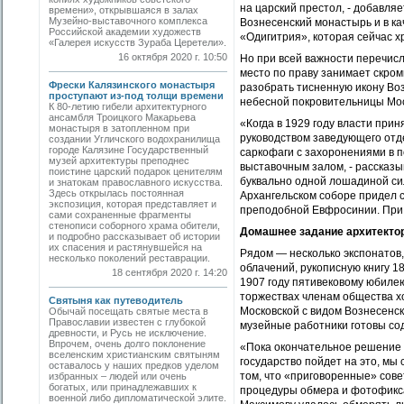
на царский престол, - добавля
времени», открывшаяся в залах
Музейно-выставочного комплекса
Вознесенский монастырь и в ка
Российской академии художеств
«Одигитрия», которая сейчас х
«Галерея искусств Зураба Церетели».
16 октября 2020 г. 10:50
Но при всей важности перечис
место по праву занимает скром
Фрески Калязинского монастыря
разобрать тисненную икону Во
проступают из-под толщи времени
небесной покровительницы Мос
К 80-летию гибели архитектурного
ансамбля Троицкого Макарьева
«Когда в 1929 году власти пр
монастыря в затопленном при
руководством заведующего отд
создании Угличского водохранилища
городе Калязине Государственный
саркофаги с захоронениями в п
музей архитектуры преподнес
выставочным залом, - рассказы
поистине царский подарок ценителям
буквально одной лошадиной сил
и знатокам православного искусства.
Здесь открылась постоянная
Архангельском соборе придел 
экспозиция, которая представляет и
преподобной Евфросинии. При 
сами сохраненные фрагменты
стенописи соборного храма обители,
Домашнее задание архитекто
и подробно рассказывает об истории
их спасения и растянувшейся на
Рядом — несколько экспонатов,
несколько поколений реставрации.
облачений, рукописную книгу 1
18 сентября 2020 г. 14:20
1907 году пятивековому юбиле
торжествах членам общества х
Святыня как путеводитель
Московской с видом Вознесенск
Обычай посещать святые места в
Православии известен с глубокой
музейные работники готовы со
древности, и Русь не исключение.
Впрочем, очень долго поклонение
«Пока окончательное решение о
вселенским христианским святыням
государство пойдет на это, мы 
оставалось у наших предков уделом
том, что «приговоренные» сов
избранных – людей или очень
богатых, или принадлежавших к
процедуры обмера и фотофикса
военной либо дипломатической элите.