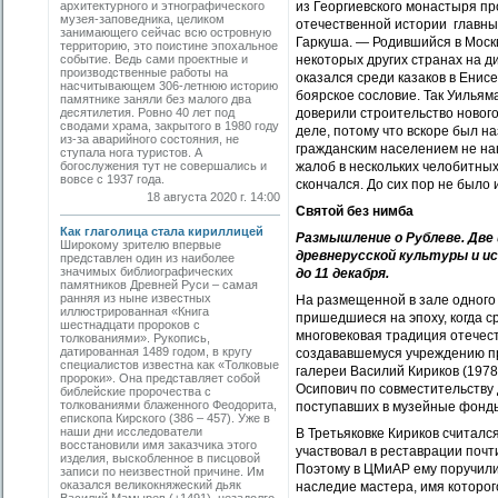
архитектурного и этнографического
из Георгиевского монастыря п
музея-заповедника, целиком
отечественной истории главны
занимающего сейчас всю островную
Гаркуша. — Родившийся в Моск
территорию, это поистине эпохальное
событие. Ведь сами проектные и
некоторых других странах на д
производственные работы на
оказался среди казаков в Енис
насчитывающем 306-летнюю историю
боярское сословие. Так Уильям
памятнике заняли без малого два
десятилетия. Ровно 40 лет под
доверили строительство нового
сводами храма, закрытого в 1980 году
деле, потому что вскоре был н
из-за аварийного состояния, не
гражданским населением не наш
ступала нога туристов. А
богослужения тут не совершались и
жалоб в нескольких челобитных 
вовсе с 1937 года.
скончался. До сих пор не было 
18 августа 2020 г. 14:00
Святой без нимба
Как глаголица стала кириллицей
Размышление о Рублеве. Две
Широкому зрителю впервые
древнерусской культуры и ис
представлен один из наиболее
значимых библиографических
до 11 декабря.
памятников Древней Руси – самая
ранняя из ныне известных
На размещенной в зале одного
иллюстрированная «Книга
пришедшиеся на эпоху, когда с
шестнадцати пророков с
многовековая традиция отечест
толкованиями». Рукопись,
датированная 1489 годом, в кругу
создававшемуся учреждению п
специалистов известна как «Толковые
галереи Василий Кириков (1978
пророки». Она представляет собой
Осипович по совместительству
библейские пророчества с
толкованиями блаженного Феодорита,
поступавших в музейные фонды
епископа Кирского (386 – 457). Уже в
наши дни исследователи
В Третьяковке Кириков считалс
восстановили имя заказчика этого
участвовал в реставрации почт
изделия, выскобленное в писцовой
Поэтому в ЦМиАР ему поручили
записи по неизвестной причине. Им
оказался великокняжеский дьяк
наследие мастера, имя которо