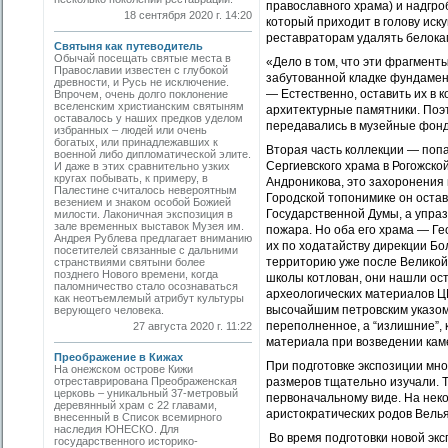
православного храма) и надгро
18 сентября 2020 г. 14:20
который приходит в голову иск
реставраторам удалять белока
Святыня как путеводитель
Обычай посещать святые места в
«Дело в том, что эти фрагмен
Православии известен с глубокой
забутованной кладке фундамен
древности, и Русь не исключение.
— Естественно, оставить их в 
Впрочем, очень долго поклонение
вселенским христианским святыням
архитектурные памятники. Поэ
оставалось у наших предков уделом
передавались в музейные фонды
избранных – людей или очень
богатых, или принадлежавших к
Вторая часть коллекции — поп
военной либо дипломатической элите.
Сергиевского храма в Рогожско
И даже в этих сравнительно узких
кругах побывать, к примеру, в
Андроникова, это захоронения 
Палестине считалось невероятным
Городской топонимике он оста
везением и знаком особой Божией
Государственной Думы, а упраз
милости. Лаконичная экспозиция в
зале временных выставок Музея им.
пожара. Но оба его храма — Ге
Андрея Рублева предлагает вниманию
их по ходатайству дирекции Бол
посетителей связанные с дальними
территорию уже после Великой
странствиями святыни более
позднего Нового времени, когда
школы котлован, они нашли ос
паломничество стало осознаваться
археологических материалов Ц
как неотъемлемый атрибут культуры
высочайшим петровским указом
верующего человека.
переполненное, а “излишние”, 
27 августа 2020 г. 11:22
материала при возведении кам
Преображение в Кижах
При подготовке экспозиции мн
На онежском острове Кижи
отреставрирована Преображенская
размеров тщательно изучали. 
церковь – уникальный 37-метровый
первоначальному виде. На нек
деревянный храм с 22 главами,
аристократических родов Велья
внесенный в Список всемирного
наследия ЮНЕСКО. Для
Во время подготовки новой эк
государственного историко-