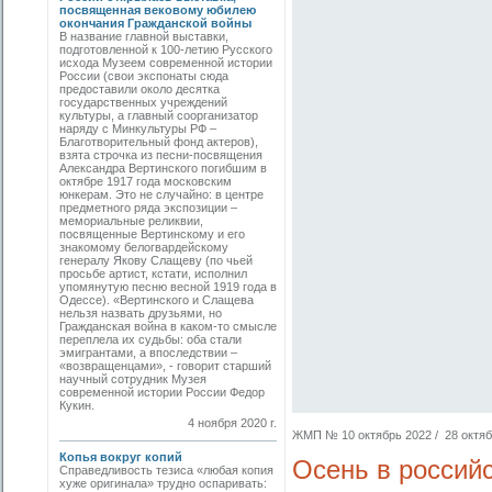
посвященная вековому юбилею
окончания Гражданской войны
В название главной выставки,
подготовленной к 100-летию Русского
исхода Музеем современной истории
России (свои экспонаты сюда
предоставили около десятка
государственных учреждений
культуры, а главный соорганизатор
наряду с Минкультуры РФ –
Благотворительный фонд актеров),
взята строчка из песни-посвящения
Александра Вертинского погибшим в
октябре 1917 года московским
юнкерам. Это не случайно: в центре
предметного ряда экспозиции –
мемориальные реликвии,
посвященные Вертинскому и его
знакомому белогвардейскому
генералу Якову Слащеву (по чьей
просьбе артист, кстати, исполнил
упомянутую песню весной 1919 года в
Одессе). «Вертинского и Слащева
нельзя назвать друзьями, но
Гражданская война в каком-то смысле
переплела их судьбы: оба стали
эмигрантами, а впоследствии –
«возвращенцами», - говорит старший
научный сотрудник Музея
современной истории России Федор
Кукин.
4 ноября 2020 г.
ЖМП № 10 октябрь 2022 / 28 октябр
Копья вокруг копий
Осень в россий
Справедливость тезиса «любая копия
хуже оригинала» трудно оспаривать: