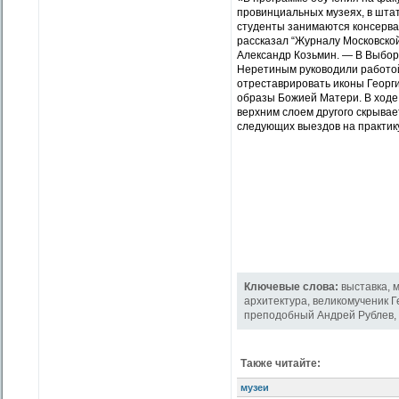
провинциальных музеях, в шта
студенты занимаются консерва
рассказал “Журналу Московско
Александр Козьмин. — В Выбор
Неретиным руководили работой 
отреставрировать иконы Георг
образы Божией Матери. В ходе 
верхним слоем другого скрывае
следующих выездов на практик
Ключевые слова:
выставка
,
м
архитектура
,
великомученик 
преподобный Андрей Рублев
,
Также читайте:
музеи