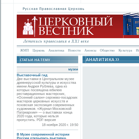
ЖМП
Церковь
Аналитика
Новости
Анонсы
Общество
Культура
И
музеи
Выставочный гид
Две выставки в Центральном музее
древнерусской культуры и искусства
имени Андрея Рублева, одна из
которых посвящена юбилею
реставрационных мастерских,
«Осенний салон» сергиево-посадских
мастеров церковных искусств и
псковская экспозиция современных
художников. «Журнал Московской
Патриархии» — о выставках конца
2020 года, которые нельзя
пропустить. PDF-версия
18 ноября 2020 г. 19:50
В Музее современной истории
России открылась выставка,