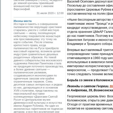
Василий Мамырев (+1491), незадолго
Василий Осипович дерзнул взя
до земной кончины принявший
Поскольку до составления офи
монашеский постриг с именем
Варсонофий.
(прославлен Церковью Рублев 
31 июля 2020 г. 12:00
состав миниатюр на полях (фак
«Ныне бесспорным авторство п
Иконы места
памятникам: иконе "Троица" и 
Исстари в память о совершенном
паломничестве веру­ющие христиане
кандидат искусствоведения, с
старались увезти с собой местную
отдела хранения ЦМиАР Галина
святыню — икону, посвященную
до нас памятников. Поэтому в 
небесному покровителю монастыря
или прославившему эту точку на
Евангелия Хитрово и иконостас
карте событию. После отмены
Владимире и Троицкого собора
крепостного права, когда
паломничество на Руси приобрело
Впервые выставляемый трипти
массовый характер, возникла целая
сопровождении также принадле
индустрия сравнительно дешевых
раздаточных образков. Но темой
отмечавшемуся в 1960 году ше
давнего собирательства московского
используемые в живописи пигм
художника Николая Паниткова стала
имитировал колористическую га
не продукция поточного производства,
а более древние святыни —
микроскопом, — продолжает Га
паломнические реликвии,
точно следовать технике велик
создававшиеся иконописцами по
единичным заказам или крайне
Борьба со змеем в Коломенс
ограниченным тиражом. Семь
десятков самых интересных и редких
Легенды о святом Георгии.
М
из них, датирующихся в основном
т Андропова, 39, Вознесенск
XVIII столетием, представлены на
персональной выставке
Георгиевская церковь близ Воз
коллекционера «Дорогами Святой
Руси» в Центральном музее
Коломенском, открыта уже давн
древнерусской культуры и искусства
Отходя от практики временных
имени Андрея Рублева. Ни один из
посвятив ее храмовому святому
иконописных памятников не подписан
автором, и все без исключения они