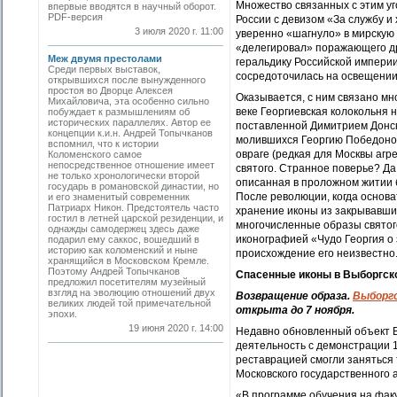
Множество связанных с этим уг
впервые вводятся в научный оборот.
PDF-версия
России с девизом «За службу и
3 июля 2020 г. 11:00
уверенно «шагнуло» в мирскую 
«делегировал» поражающего др
Меж двумя престолами
геральдику Российской империи
Среди первых выставок,
сосредоточилась на освещении
открывшихся после вынужденного
простоя во Дворце Алексея
Оказывается, с ним связано м
Михайловича, эта особенно сильно
веке Георгиевская колокольня 
побуждает к размышлениям об
исторических параллелях. Автор ее
поставленной Димитрием Донски
концепции к.и.н. Андрей Топычканов
молившихся Георгию Победонос
вспомнил, что к истории
овраге (редкая для Москвы агр
Коломенского самое
непосредственное отношение имеет
святого. Странное поверье? Да
не только хронологически второй
описанная в проложном житии б
государь в романовской династии, но
После революции, когда основ
и его знаменитый современник
Патриарх Никон. Предстоятель часто
хранение иконы из закрывавших
гостил в летней царской резиденции, и
многочисленные образы святог
однажды самодержец здесь даже
иконографией «Чудо Георгия о 
подарил ему саккос, вошедший в
историю как коломенский и ныне
происхождение его неизвестно
хранящийся в Московском Кремле.
Поэтому Андрей Топычканов
Спасенные иконы в Выборгск
предложил посетителям музейный
взгляд на эволюцию отношений двух
Возвращение образа.
Выборгс
великих людей той примечательной
открыта до 7 ноября.
эпохи.
19 июня 2020 г. 14:00
Недавно обновленный объект В
деятельность с демонстрации 1
реставрацией смогли заняться 
Московского государственного 
«В программе обучения на фак