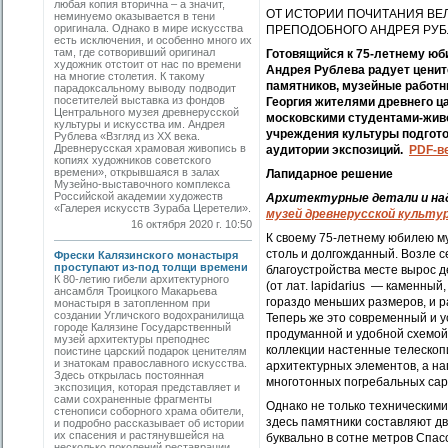
любая копия вторична – а значит,
ОТ ИСТОРИИ ПОЧИТАНИЯ ВЕ
неминуемо оказывается в тени
оригинала. Однако в мире искусства
ПРЕПОДОБНОГО АНДРЕЯ РУБ
есть исключения, и особенно много их
там, где сотворивший оригинал
Готовящийся к 75-летнему юб
художник отстоит от нас по времени
Андрея Рублева радует цени
на многие столетия. К такому
памятников, музейные работн
парадоксальному выводу подводит
посетителей выставка из фондов
Георгия жителями древнего ц
Центрального музея древнерусской
московскими студентами-живо
культуры и искусства им. Андрея
учреждения культуры подгото
Рублева «Взгляд из ХХ века.
Древнерусская храмовая живопись в
аудитории экспозиций.
PDF-в
копиях художников советского
времени», открывшаяся в залах
Лапидарное решение
Музейно-выставочного комплекса
Российской академии художеств
Архитектурные детали и надг
«Галерея искусств Зураба Церетели».
музей древнерусской культу
16 октября 2020 г. 10:50
К своему 75-летнему юбилею м
столь и долгожданный. Возле 
Фрески Калязинского монастыря
проступают из-под толщи времени
благоустройства месте вырос 
К 80-летию гибели архитектурного
(от лат. lapidarius — каменны
ансамбля Троицкого Макарьева
гораздо меньших размеров, и р
монастыря в затопленном при
создании Угличского водохранилища
Теперь же это современный и 
городе Калязине Государственный
продуманной и удобной схемой
музей архитектуры преподнес
коллекции настенные телескоп
поистине царский подарок ценителям
и знатокам православного искусства.
архитектурных элементов, а н
Здесь открылась постоянная
многотонных погребальных сар
экспозиция, которая представляет и
сами сохраненные фрагменты
Однако не только техническим
стенописи соборного храма обители,
здесь памятники составляют дв
и подробно рассказывает об истории
их спасения и растянувшейся на
буквально в сотне метров Спас
несколько поколений реставрации.