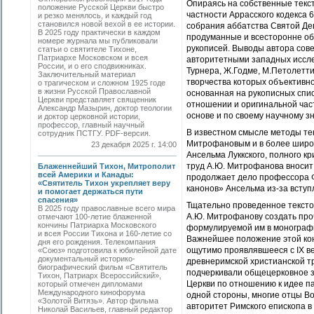
Опираясь на собственные текст
положение Русской Церкви быстро
частности Аррасского кодекса 
и резко менялось, и каждый год
становился новой вехой в ее истории.
собрания аббатства Святой Де
В 2025 году практически в каждом
продуманные и всесторонне о
номере журнала мы публиковали
рукописей. Выводы автора сов
статьи о святителе Тихоне,
Патриархе Московском и всея
авторитетными западных исслед
России, и о его сподвижниках.
Турнера, Ж.Годме, М.Петолетт
Заключительный материал
творчества которых объективно
о трагическом и сложном 1925 годе
в жизни Русской Православной
основанная на рукописных спи
Церкви представляет священник
отношении и оригинальной час
Александр Мазырин, доктор теологии
основе и по своему научному з
и доктор церковной истории,
профессор, главный научный
В известном смысле методы те
сотрудник ПСТГУ. PDF-версия.
Митрофановым и в более широк
23 декабря 2025 г. 14:00
Ансельма Луккского, полного кр
труд А.Ю. Митрофанова вносит
Блаженнейший Тихон, Митрополит
всей Америки и Канады:
продолжает дело профессора Ф.
«Святитель Тихон укрепляет веру
канонов» Ансельма из-за вступ
и помогает держаться пути
спасения»
Тщательно проведенное тексто
В 2025 году православные всего мира
А.Ю. Митрофанову создать про
отмечают 100-летие блаженной
кончины Патриарха Московского
формулируемой им в монографи
и всея России Тихона и 160-летие со
Важнейшее положение этой кон
дня его рождения. Телекомпания
ощутимо проявлявшееся с IX ве
«Союз» подготовила к юбилейной дате
документальный историко-
древнеримской христианской тр
биографический фильм «Святитель
подчеркивали общецерковное з
Тихон, Патриарх Всероссийский»,
Церкви по отношению к идее па
который отмечен дипломами
Международного кинофорума
одной стороны, многие отцы В
«Золотой Витязь». Автор фильма
авторитет Римского епископа в
Николай Васильев, главный редактор