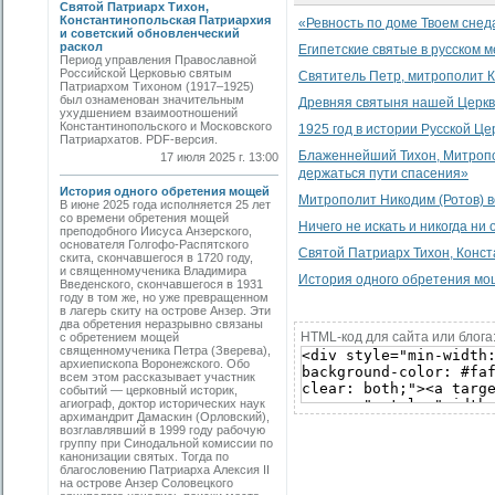
Святой Патриарх Тихон,
Константинопольская Патриархия
«Ревность по доме Твоем снеда
и советский обновленческий
раскол
Египетские святые в русском 
Период управления Православной
Российской Церковью святым
Святитель Петр, митрополит К
Патриархом Тихоном (1917–1925)
был ознаменован значительным
Древняя святыня нашей Церк
ухудшением взаимоотношений
Константинопольского и Московского
1925 год в истории Русской Це
Патриархатов. PDF-версия.
Блаженнейший Тихон, Митропол
17 июля 2025 г. 13:00
держаться пути спасения»
История одного обретения мощей
Митрополит Никодим (Ротов) в
В июне 2025 года исполняется 25 лет
со времени обретения мощей
Ничего не искать и никогда ни 
преподобного Иисуса Анзерского,
основателя Голгофо-Распятского
Святой Патриарх Тихон, Конст
скита, скончавшегося в 1720 году,
и священномученика Владимира
История одного обретения м
Введенского, скончавшегося в 1931
году в том же, но уже превращенном
в лагерь скиту на острове Анзер. Эти
два обретения неразрывно связаны
HTML-код для сайта или блога
с обретением мощей
священномученика Петра (Зверева),
архиепископа Воронежского. Обо
всем этом рассказывает участник
событий — церковный историк,
агиограф, доктор исторических наук
архимандрит Дамаскин (Орловский),
возглавлявший в 1999 году рабочую
группу при Синодальной комиссии по
канонизации святых. Тогда по
благословению Патриарха Алексия II
на острове Анзер Соловецкого