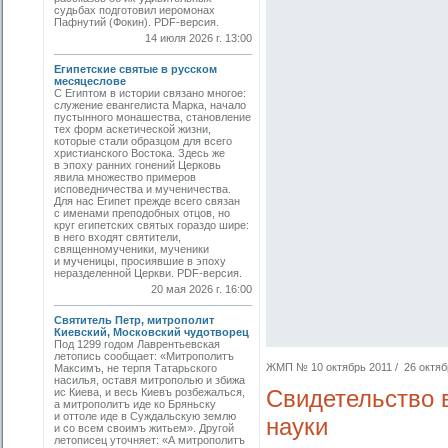
судьбах подготовил иеромонах
Пафнутий (Фокин). PDF-версия.
14 июля 2026 г. 13:00
Египетские святые в русском
месяцеслове
С Египтом в истории связано многое:
служение евангелиста Марка, начало
пустынного монашества, становление
тех форм аскетической жизни,
которые стали образцом для всего
христианского Востока. Здесь же
в эпоху ранних гонений Церковь
явила множество примеров
исповедничества и мученичества.
Для нас Египет прежде всего связан
с именами преподобных отцов, но
круг египетских святых гораздо шире:
в него входят святители,
священномученики, мученики
и мученицы, просиявшие в эпоху
неразделенной Церкви. PDF-версия.
20 мая 2026 г. 16:00
Святитель Петр, митрополит
Киевский, Московский чудотворец
Под 1299 годом Лаврентьевская
летопись сообщает: «Митрополитъ
ЖМП № 10 октябрь 2011 / 26 октябр
Максимъ, не терпя Татарьского
насилья, оставя митрополью и збижа
Свидетельство 
ис Киева, и весь Киевъ розбежалъся,
а митрополитъ иде ко Бряньску
и оттоле иде в Суждальскую землю
науки
и со всем своимъ житьем». Другой
летописец уточняет: «А митрополитъ