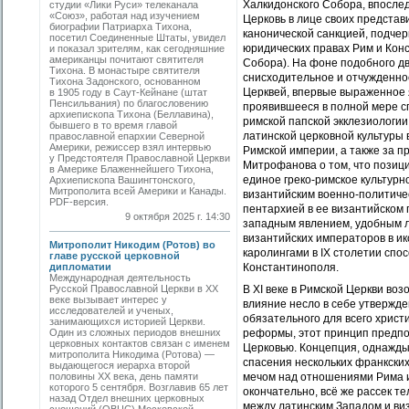
Халкидонского Собора, впослед
студии «Лики Руси» телеканала
«Союз», работая над изучением
Церковь в лице своих представ
биографии Патриарха Тихона,
канонической санкцией, подчер
посетил Соединенные Штаты, увидел
юридических правах Рим и Конс
и показал зрителям, как сегодняшние
американцы почитают святителя
Собора). На фоне подобного дв
Тихона. В монастыре святителя
снисходительное и отчужденно
Тихона Задонского, основанном
Церквей, впервые выраженное я
в 1905 году в Саут-Кейнане (штат
Пенсильвания) по благословению
проявившееся в полной мере сп
архиепископа Тихона (Беллавина),
римской папской экклезиологии
бывшего в то время главой
латинской церковной культуры 
православной епархии Северной
Америки, режиссер взял интервью
Римской империи, а также за п
у Предстоятеля Православной Церкви
Митрофанова о том, что позици
в Америке Блаженнейшего Тихона,
единое греко-римское культурн
Архиепископа Вашингтонского,
Митрополита всей Америки и Канады.
византийским военно-политиче
PDF-версия.
пентархией в ее византийском 
9 октября 2025 г. 14:30
западным явлением, удобным л
византийских императоров в ик
Митрополит Никодим (Ротов) во
каролингами в IX столетии сп
главе русской церковной
дипломатии
Константинополя.
Международная деятельность
Русской Православной Церкви в ХХ
В XI веке в Римской Церкви во
веке вызывает интерес у
влияние несло в себе утвержде
исследователей и ученых,
обязательного для всего христ
занимающихся историей Церкви.
Один из сложных периодов внешних
реформы, этот принцип предпол
церковных контактов связан с именем
Церковью. Концепция, однажды
митрополита Никодима (Ротова) —
спасения нескольких франкских
выдающегося иерарха второй
половины ХХ века, день памяти
мечом над отношениями Рима и 
которого 5 сентября. Возглавив 65 лет
окончательно, всё же рассек т
назад Отдел внешних церковных
между латинским Западом и ви