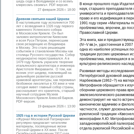
шедъ седе в Володимере и со всемъ
В конце прошлого года Издате
клиресомъ своимъ». PDF-версия.
наук, старшего преподавателя 
27 февраля 2026 г. 18:00
университета и преподавателя
право и его кодификация в пер
Древняя святыня нашей Церкви
В наступившем году исполняется 700
1991 году серии «Материалы п
лет с возведения в 1326 году первого
проблематика, впрочем, до по
каменного Успенского собора
Православной Церкви.
в Московском Кремле. Он был
заложен митрополитом Киевским
Эта книга, как и предшествую
и всея Руси Петром, перенесшим
свою резиденцию из Владимира
(IV–V вв.)», удостоенная в 20
в Москву. Это стало решающим
одна из наиболее успешных по
событием в становлении Москвы как
традиции русских церковных ис
столицы Русского государства. Собор
неоднократно перестраивался. А в
проблематика, являющаяся в зн
1479 году Кремль украсило творение
культурно-религиозного наслед
итальянского архитектора и инженера
Аристотеля Фиораванти. О том, как
Развивая методы исследования
возник этот шедевр, повлиявший на
Петербургской духовной академ
дальнейшее развитие русской
храмовой архитектуры, как переживал
Нарбековым (1862–?) на матер
безбожное лихолетье в ХХ веке и чем
Митрофанов обращается к изуч
сегодня живет главный собор страны,
сборники церковного права вре
рассказывает его хранитель, старший
научный сотрудник Музеев
экклезиологического размежева
Московского Кремля Алексей Барков.
демонстрирует не часто встре
PDF-версия.
канонически вдумчиво и филоло
19 февраля 2026 г. 13:00
частности, служит досконально
рукописной традиции «Квеснелл
1925 год в истории Русской Церкви
монографии А.Ю. Митрофанова 
«Журнал Московской Патриархии»
регулярно предлагает читателям
западноевропейской палеограф
материалы, посвященные жизни
отдела рукописей Российской н
Русской Церкви в ХХ веке. После
Октябрьской революции 1917 года