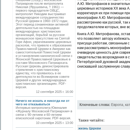
сношений (ОВЦС) Московской
Патриархии после митрополита
А.Ю. Митрофанов в значительн
Николая (Ярушевича, † 1961) —
церковных историков ХХ века 
первого председателя ОВЦС,
корректируя их при помощи пр
митрополит Никодим выстраивал
международное сотрудничество
монографии А.Ю. Митрофанова
Русской Церкви в 1960–1972 годах.
рассмотрению как русской, так
Этот период ознаменован активной
продолжателем которых, вне вс
деятельностью на площадках
международных христианских
Книга А.Ю. Митрофанова, оста
организаций, борьбой за русское
монашеское присутствие на Святой
что позволяет автору избежать
Горе Афон, уврачеванием церковных
присущи работам, связанным с
расколов, что привело к образованию
нам рассматривать монографию
Православной Церкви в Америке как
самостоятельной Поместной Церкви
очевидную ценность для соврем
и установлению канонической связи с
свидетельства возрождения в с
Японской Православной Церковью в
Петербургской духовной акаде
составе Московского Патриархата.
Русская Церковь демонстрировала
снискавшей заслуженную славу 
стремление к христианскому
единству, что проявилось в ее
деятельности во Всемирном совете
Церквей и других международных
христианских организациях. PDF-
версия.
12 сентября 2025 г. 16:00
Ничего не искать и никогда ни от
чего не отказываться
Ключевые слова:
Европа
,
ка
Интервью митрополита Ювеналия
«Журналу Московской Патриархии» в
связи с 90-летием и 60-летием
епископской хиротонии. PDF-версия.
Также читайте:
10 сентября 2025 г. 13:00
жизнь Церкви