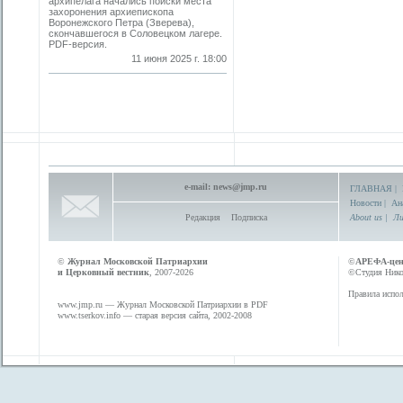
архипелага начались поиски места
захоронения архиепископа
Воронежского Петра (Зверева),
скончавшегося в Соловецком лагере.
PDF-версия.
11 июня 2025 г. 18:00
e-mail:
news@jmp.ru
ГЛАВНАЯ
|
Новости
|
Ан
Редакция
Подписка
About us
|
Ли
©
Журнал Московской Патриархии
©
АРЕФА-це
и Церковный вестник
, 2007-2026
©Студия Никол
Правила испол
www.jmp.ru
— Журнал Московской Патриархии в PDF
www.tserkov.info
— старая версия сайта, 2002-2008