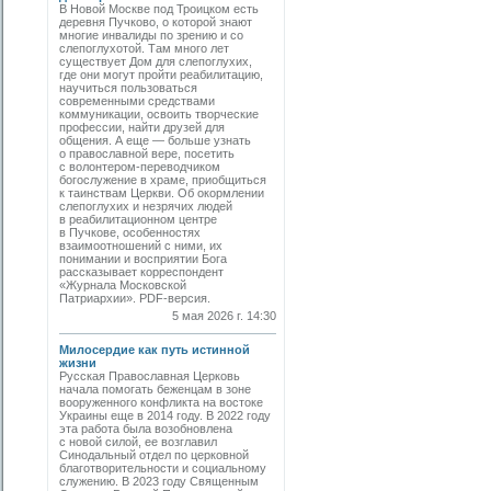
В Новой Москве под Троицком есть
деревня Пучково, о которой знают
многие инвалиды по зрению и со
слепоглухотой. Там много лет
существует Дом для слепоглухих,
где они могут пройти реабилитацию,
научиться пользоваться
современными средствами
коммуникации, освоить творческие
профессии, найти друзей для
общения. А еще — больше узнать
о православной вере, посетить
с волонтером-переводчиком
богослужение в храме, приобщиться
к таинствам Церкви. Об окормлении
слепоглухих и незрячих людей
в реабилитационном центре
в Пучкове, особенностях
взаимоотношений с ними, их
понимании и восприятии Бога
рассказывает корреспондент
«Журнала Московской
Патриархии». PDF-версия.
5 мая 2026 г. 14:30
Милосердие как путь истинной
жизни
Русская Православная Церковь
начала помогать беженцам в зоне
вооруженного конфликта на востоке
Украины еще в 2014 году. В 2022 году
эта работа была возобновлена
с новой силой, ее возглавил
Синодальный отдел по церковной
благотворительности и социальному
служению. В 2023 году Священным