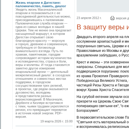
Жизнь епархии в Дагестане:
паломничество, память, диалог
Увидеть жизнь Махачкалинской
епархии и познакомиться с ее
повседневной деятельностью можно,
23 апреля 2012 г.
версия д
присоединившись к паломникам.
Паломническая служба епархии —
В защиту веры 
одна из самых молодых в нашей
Церкви. Тем не менее она предлагает
насыщенный маршрут, в котором
Двадцать второго апреля на п
Дагестан открывает свою
благородную красоту — морскую
сослужении архипастырей и мн
и горную, древнюю и современную,
поруганных святынь, Церкви и 
требующую от богомольца
Православные из Москвы и друг
внимательного взгляда. Путь по
храмам, памятникам, городам
вразумлении заблудших, о Русс
сопровождают истории мученичества
и исповедничества, страха и боли,
Крест и иконы – эти осквернен
веры и молитвы. И тогда становится
напрасны. Специально для мол
заметно другое измерение
подвергшиеся поруганию: покло
епархиальной жизни — деятельный
межрелигиозный диалог: в соседских
из храма Прокопия Праведного 
отношениях и совместных жестах
Победоносца Великого Устюга, п
поддержки, в городском
частицей Ризы Христа и Гвозд
сосуществовании трех религий,
в проектах, где рядом оказываются
вокруг Храма Христа Спасителя
духовенство, молодежь
и представители разных
На сугубой ектении звучали о
вероисповеданий. В Махачкале,
призрети на Церковь Свою Свя
Дербенте и Кизляре встретимся
попирающих святыни ея", "о е
с теми, чьими трудами укрепляется
регион, кто превращает пережитое
Богоразумия".
в источник новой энергии. PDF-
версия.
В первосвятительском слове П
19 марта 2026 г. 15:00
"Святыня есть материальный об
и воспринималась религиозным 