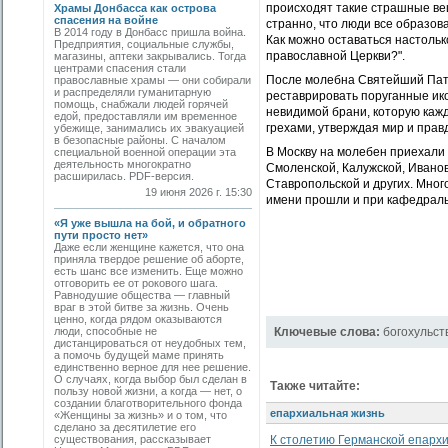
происходят такие страшные вещ
Храмы Донбасса как острова
спасения на войне
странно, что люди все образов
В 2014 году в Донбасс пришла война.
Как можно оставаться настольк
Предприятия, социальные службы,
православной Церкви?".
магазины, аптеки закрывались. Тогда
центрами спасения стали
После молебна Святейший Патри
православные храмы — они собирали
и распределяли гуманитарную
реставрировать поруганные ико
помощь, снабжали людей горячей
невидимой брани, которую кажд
едой, предоставляли им временное
грехами, утверждая мир и прав
убежище, занимались их эвакуацией
в безопасные районы. С началом
В Москву на молебен приехали 
специальной военной операции эта
деятельность многократно
Смоленской, Калужской, Ивано
расширилась. PDF-версия.
Ставропольской и других. Мног
19 июня 2026 г. 15:30
имени прошли и при кафедраль
«Я уже вышла на бой, и обратного
пути просто нет»
Даже если женщине кажется, что она
приняла твердое решение об аборте,
есть шанс все изменить. Еще можно
отговорить ее от рокового шага.
Равнодушие общества — главный
враг в этой битве за жизнь. Очень
ценно, когда рядом оказываются
люди, способные не
Ключевые слова:
богохульст
дистанцироваться от неудобных тем,
а помочь будущей маме принять
единственно верное для нее решение.
О случаях, когда выбор был сделан в
Также читайте:
пользу новой жизни, а когда — нет, о
создании благотворительного фонда
епархиальная жизнь
«Женщины за жизнь» и о том, что
сделано за десятилетие его
существования, рассказывает
К столетию Германской епарх