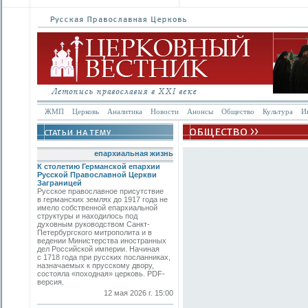
ЖМП
Церковь
Аналитика
Новости
Анонсы
Общество
Культура
И
епархиальная жизнь
К столетию Германской епархии
Русской Православной Церкви
Заграницей
Русское православное присутствие
в германских землях до 1917 года не
имело собственной епархиальной
структуры и находилось под
духовным руководством Санкт-
Петербургского митрополита и в
ведении Министерства иностранных
дел Российской империи. Начиная
с 1718 года при русских посланниках,
назначаемых к прусскому двору,
состояла «походная» церковь. PDF-
версия.
12 мая 2026 г. 15:00