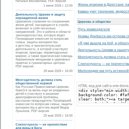
Наталья Москвитина. PDF-версия.
Жизнь епархии в Дагестане: п
1 июня 2026 г. 12:00
Кавказ учит терпению, мудрос
Деятельность Церкви в защиту
нерожденной жизни
Церковное служение по сохранению
Церковь и общество
жизни детей, находящихся в утробе,
включает в себя несколько
Путь храмоздателя
направлений. Это и работа в области
законодательства, которую ведет
Храмы Донбасса как острова с
Патриаршая комиссия по вопросам
семьи, защиты материнства
«Я уже вышла на бой, и обратн
и детства, и просветительская
деятельность, в которой участвуют
Деятельность Церкви в защит
епархии, приходы, неравнодушные
миряне, а также практическая помощь
Многодетность должна стать 
беременным женщинам в церковных
приютах и гуманитарных центрах.
Слепоглухота — не препятстви
PDF-версия.
Милосердие как путь истинной
28 мая 2026 г. 16:00
Многодетность должна стать
общественной нормой
HTML-код для сайта или блога
Как Русская Православная Церковь
борется за жизнь еще не рожденных
детей и участвует в решении
демографической проблемы,
рассказал председатель Патриаршей
комиссии по вопросам семьи, защиты
материнства и детства иерей Федор
Лукьянов. PDF-версия.
25 мая 2026 г. 16:00
Слепоглухота — не препятствие
для веры в Бога