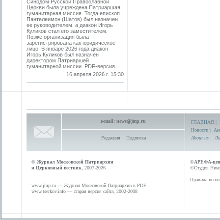
Синодом Русской Православной
Церкви была учреждена Патриаршая
гуманитарная миссия. Тогда епископ
Пантелеимон (Шатов) был назначен
ее руководителем, а диакон Игорь
Куликов стал его заместителем.
Позже организация была
зарегистрирована как юридическое
лицо. В январе 2026 года диакон
Игорь Куликов был назначен
директором Патриаршей
гуманитарной миссии. PDF-версия.
16 апреля 2026 г. 15:30
e-mail:
news@jmp.ru
ГЛАВНАЯ
|
Новости
|
Ан
Редакция
Подписка
About us
|
Ли
©
Журнал Московской Патриархии
©
АРЕФА-це
и Церковный вестник
, 2007-2026
©Студия Никол
Правила испол
www.jmp.ru
— Журнал Московской Патриархии в PDF
www.tserkov.info
— старая версия сайта, 2002-2008