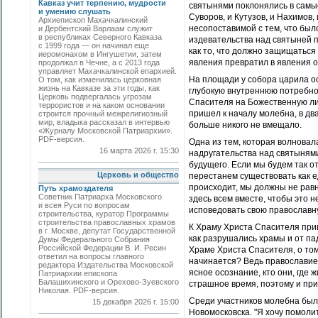
Кавказ учит терпению, мудрости
святынями поклонялись в самы
и умению слушать
Суворов, и Кутузов, и Нахимов,
Архиепископ Махачкалинский
несопоставимой с тем, что было
и Дербентский Варлаам служит
в республиках Северного Кавказа
издевательства над святыней 
с 1999 года — он начинал еще
как то, что должно защищаться
иеромонахом в Ингушетии, затем
явления превратил в явления о
продолжал в Чечне, а с 2013 года
управляет Махачкалинской епархией.
На площади у собора царила о
О том, как изменилась церковная
жизнь на Кавказе за эти годы, как
глубокую внутреннюю потребнос
Церковь подвергалась угрозам
Спасителя на Божественную лит
террористов и на каком основании
пришел к началу молебна, в два
строится прочный межрелигиозный
мир, владыка рассказал в интервью
больше никого не вмещало.
«Журналу Московской Патриархии».
PDF-версия.
Одна из тем, которая волнова
16 марта 2026 г. 15:30
надругательства над святынями
будущего. Если мы будем так о
Церковь и общество
перестанем существовать как ед
происходит, мы должны не равн
Путь храмоздателя
Советник Патриарха Московского
здесь всем вместе, чтобы это н
и всея Руси по вопросам
исповедовать свою православну
строительства, куратор Программы
строительства православных храмов
К Храму Христа Спасителя при
в г. Москве, депутат Государственной
как разрушались храмы и от па
Думы Федерального Собрания
Российской Федерации В. И. Ресин
Храме Христа Спасителя, о том
ответил на вопросы главного
начинается? Ведь православие -
редактора Издательства Московской
ясное осознание, кто они, где ж
Патриархии епископа
Балашихинского и Орехово-Зуевского
страшное время, поэтому и пр
Николая. PDF-версия.
Среди участников молебна был
15 декабря 2026 г. 15:00
Новомосковска. "Я хочу помолит