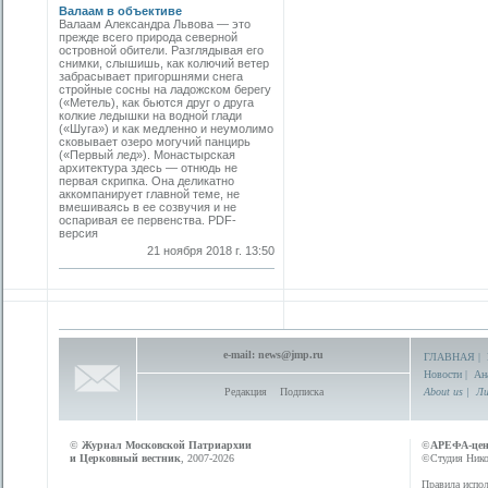
Валаам в объективе
Валаам Александра Львова — это
прежде всего природа северной
островной обители. Разглядывая его
снимки, слышишь, как колючий ветер
забрасывает пригоршнями снега
стройные сосны на ладожском берегу
(«Метель), как бьются друг о друга
колкие ледышки на водной глади
(«Шуга») и как медленно и неумолимо
сковывает озеро могучий панцирь
(«Первый лед»). Монастырская
архитектура здесь — отнюдь не
первая скрипка. Она деликатно
аккомпанирует главной теме, не
вмешиваясь в ее созвучия и не
оспаривая ее первенства. PDF-
версия
21 ноября 2018 г. 13:50
e-mail:
news@jmp.ru
ГЛАВНАЯ
|
Новости
|
Ан
Редакция
Подписка
About us
|
Ли
©
Журнал Московской Патриархии
©
АРЕФА-це
и Церковный вестник
, 2007-2026
©Студия Никол
Правила испол