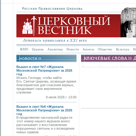
ЖМП
Церковь
Аналитика
Новости
Анонсы
Общество
Культура
И
Вышел в свет №7 «Журнала
Московской Патриархии» за 2026
год
Искать Господа, чтобы найти
Его. Святая Церковь, возвещая время
благоприятное для спасения верных,
продолжает свое жертвенное
служение.
9 июля 2026 г. 13:00
Вышел в свет №6 «Журнала
Московской Патриархии» за 2026
год
В продолжение пасхальной радости
этот номер нашего журнала много
рассказывает о восстановлении
порушенных святынь и о возведении
новых храмов.