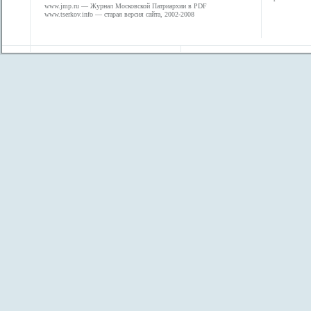
www.jmp.ru
— Журнал Московской Патриархии в PDF
www.tserkov.info
— старая версия сайта, 2002-2008