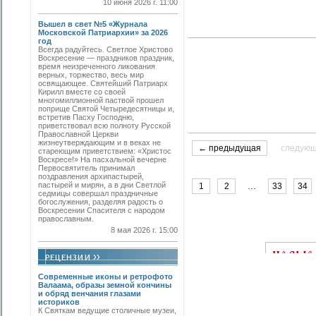
10 июня 2026 г. 11:00
Вышел в свет №5 «Журнала
Московской Патриархии» за 2026
год
Всегда радуйтесь. Светлое Христово
Воскресение — праздников праздник,
время неизреченного ликования
верных, торжество, весь мир
освящающее. Святейший Патриарх
Кирилл вместе со своей
многомиллионной паствой прошел
поприще Святой Четыредесятницы и,
встретив Пасху Господню,
приветствовал всю полноту Русской
Православной Церкви
жизнеутверждающим и в веках не
← предыдущая
следую
стареющим приветствием: «Христос
Воскресе!» На пасхальной вечерне
Первосвятитель принимал
поздравления архипастырей,
пастырей и мирян, а в дни Светлой
1
2
…
33
34
седмицы совершал праздничные
богослужения, разделяя радость о
Воскресении Спасителя с народом
православным.
8 мая 2026 г. 15:00
Современные иконы и ретрофото
Валаама, образы земной кончины
и обряд венчания глазами
историков
К Святкам ведущие столичные музеи,