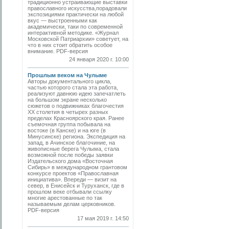
традиционно устраивающие выставки
православного искусства,порадовали
экспозициями практически на любой
вкус — выстроенными как
академически, таки по современной
интерактивной методике. «Журнал
Московской Патриархии» советует, на
что в них стоит обратить особое
внимание. PDF-версия
24 января 2020 г. 10:00
Прошлым веком на Чулыме
Авторы документального цикла,
частью которого стала эта работа,
реализуют давнюю идею запечатлеть
на большом экране несколько
сюжетов о подвижниках благочестия
ХХ столетия в четырех разных
пределах Красноярского края. Ранее
съемочная группа побывала на
востоке (в Канске) и на юге (в
Минусинске) региона. Экспедиция на
запад, в Ачинское благочиние, на
живописные берега Чулыма, стала
возможной после победы заявки
Издательского дома «Восточная
Сибирь» в международном грантовом
конкурсе проектов «Православная
инициатива». Впереди — визит на
север, в Енисейск и Туруханск, где в
прошлом веке отбывали ссылку
многие арестованные по так
называемым делам церковников.
PDF-версия
17 мая 2019 г. 14:50