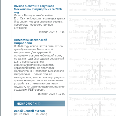
Вышел в свет №7 «Журнала
Московской Патриархии» за 2026
год
Искать Господа, чтобы найти
Его. Святая Церковь, возвещая время
благоприятное для спасения верных,
продолжает свое жертвенное
служение.
9 июля 2026 г. 13:00
Пятилетие Московской
митрополии
В 2026 году исполняется пять лет со
дня образования Московской
митрополии. Для церковной
истории — совсем небольшой срок,
но за эти годы был сделан серьезный
шаг в поступательном
и целенаправленном развитии
церковной жизни на просторах
Подмосковья. Пятилетие Московской
митрополии — это не только
календарная дата, но и повод увидеть
преемственную связь ее нынешнего
устройства с теми многолетними
трудами, которые предшествовали ее
созданию. PDF-версия.
15 июня 2026 г. 17:00
Иерей Сергий Куксов
(02.07.1970 – 15.05.2026)