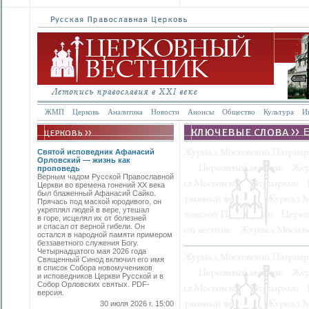
ЖМП
Церковь
Аналитика
Новости
Анонсы
Общество
Культура
И
Святой исповедник Афанасий
Орловский — жизнь как
проповедь
Верным чадом Русской Православной
Церкви во времена гонений XX века
был блаженный Афанасий Сайко.
Прячась под маской юродивого, он
укреплял людей в вере, утешал
в горе, исцелял их от болезней
и спасал от верной гибели. Он
остался в народной памяти примером
беззаветного служения Богу.
Четырнадцатого мая 2026 года
Священный Синод включил его имя
в список Собора новомучеников
и исповедников Церкви Русской и в
Собор Орловских святых. PDF-
версия.
30 июля 2026 г. 15:00