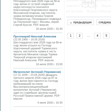
Пятнадцатого мая 2026 года на 56-м
году жизни от острой сердечной
недостаточности скончался
благочинный Георгиевского округа
Московской епархии, настоятель
храма великомученика Георгия
Победоносца, Патриаршего подворья
на Поклонной горе г. Москвы, иерей
← предыдущая
следую
Сергий Куксов. PDF-версия.
16 июля 2026 г. 15:30
1
2
…
4
5
Протоиерей Николай Алексеев
(22.05.1960 – 16.05.2026)
Шестнадцатого мая 2026 года на 66-м
году жизни отошел ко Господу
благочинный церквей Торжокского
округа, настоятель храма в честь
Архангела Михаила города Торжка
Тверской епархии протоиерей
Николай Алексеев. PDF-версия.
16 июля 2026 г. 15:00
Митрополит Антоний (Черемисов)
(17.11.1939 – 23.04.2026) Двадцать
третьего апреля 2026 года на 87-м
году жизни преставился ко Господу
пребывавший на покое
Высокопреосвященнейший
митрополит Антоний (Черемисов),
один из старейших архипастырей
Русской Православной Церкви. PDF-
версия.
4 июня 2026 г. 16:30