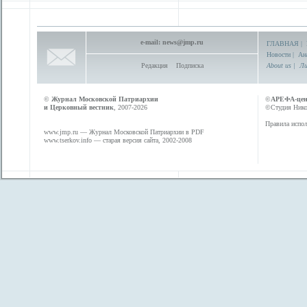
e-mail:
news@jmp.ru
ГЛАВНАЯ
|
Новости
|
Ан
Редакция
Подписка
About us
|
Ли
©
Журнал Московской Патриархии
©
АРЕФА-це
и Церковный вестник
, 2007-2026
©Студия Никол
Правила испол
www.jmp.ru
— Журнал Московской Патриархии в PDF
www.tserkov.info
— старая версия сайта, 2002-2008