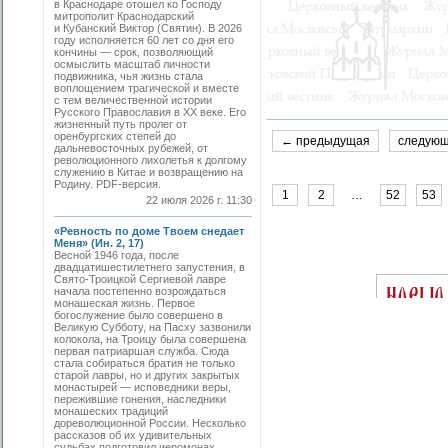
в Краснодаре отошел ко Господу
митрополит Краснодарский
и Кубанский Виктор (Святин). В 2026
году исполняется 60 лет со дня его
кончины — срок, позволяющий
осмыслить масштаб личности
подвижника, чья жизнь стала
воплощением трагической и вместе
с тем величественной истории
Русского Православия в XX веке. Его
жизненный путь пролег от
оренбургских степей до
← предыдущая
следую
дальневосточных рубежей, от
революционного лихолетья к долгому
служению в Китае и возвращению на
Родину. PDF-версия.
1
2
…
52
53
22 июля 2026 г. 11:30
«Ревность по доме Твоем снедает
Меня» (Ин. 2, 17)
Весной 1946 года, после
двадцатишестилетнего запустения, в
Свято-­Троицкой Сергиевой лавре
начала постепенно возрождаться
монашеская жизнь. Первое
богослужение было совершено в
Великую Субботу, на Пасху зазвонили
колокола, на Троицу была совершена
первая патриаршая служба. Сюда
стала собираться братия не только
старой лавры, но и других закрытых
монастырей — исповедники веры,
пережившие гонения, наследники
монашеских традиций
дореволюционной России. Несколько
рассказов об их удивительных
судьбах подготовил иеромонах