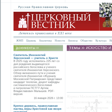
ЖМП
Церковь
Аналитика
Новости
Анонсы
Общество
Культура
И
ИСКУССТВО И
Святитель Иннокентий
Херсонский — учитель о Христе
В 2025 году исполнилось 225 лет со
дня рождения выдающегося
российского богослова и ученого
святителя Иннокентия Херсонского.
Обзор жизненного пути и учения
святителя Иннокентия «Журналу
Московской Патриархии» представил
кандидат теологии, доцент кафедры
систематического богословия
и патрологии ПСТГУ Артем
Владиславович Малышев. PDF-
версия.
16 января 2026 г. 13:00
Крепко держись, православная
паства, веры Христовой как якоря
спасения!