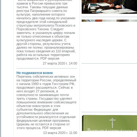
храмов в России превысило три
тысячи. Таковы текущие данные
реестра Патриаршего совета по
культуре, наполнение которого
началось два года назад по указанию
председателя этой синодальной
структуры митрополита Псковского и
Порховского Тихона. Следует
заметить: в указанную цифру попали
не только отнесенные к объектам
культурного наследия церкви. С
другой стороны, результаты учета
далеко не полны: проанализированы
пока только сведения из 110 епархий,
работа на остальных территориях
продолжается. PDF-версия
27 марта 2020 г. 14:00
Не подвижется вовек
Перечень сейсмически активных зон
на территории России, определяемый
с начала 1990-х годов Госстроем РФ,
продолжает расширяться. Сейчас в
него входят 27 регионов, в
совокупности занимающих почти
треть страны. Государство уделяет
повышенное внимание сейсмозащите
объектов-новостроек в этих
субъектах Федерации: для
дополнительного обеспечения их
устойчивости реализуется отдельная
федеральная целевая программа.
Церковь не остается в стороне от
этого процесса. PDF-версия
13 марта 2020 г. 11:00