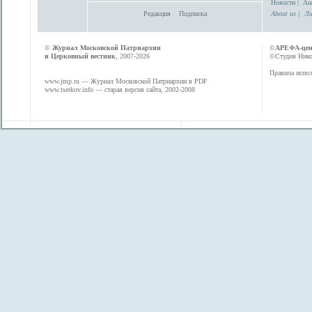
Новости
|
Ан
Редакция
Подписка
About us
|
Ли
©
Журнал Московской Патриархии
©
АРЕФА-це
и Церковный вестник
, 2007-2026
©Студия Никол
Правила испол
www.jmp.ru
— Журнал Московской Патриархии в PDF
www.tserkov.info
— старая версия сайта, 2002-2008