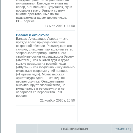
инициатива». Впереди — визит на
север, в Енисейск и Туруханск, где в
прошлом веке отбывали ссылку
многие арестованные по так
называемым делам церковников.
PDF-версия
17 мая 2019 г. 14:50
Валаам в объективе
Валаам Александра Львова — это
прежде всего природа северной
островной обители. Разглядывая его
снимки, слышишь, как колючий ветер
забрасывает пригоршнями снега
стройные сосны на ладожском берегу
(«Метель), как бьются друг о друга
колкие ледышки на водной глади
(«Шуга») и как медленно и неумолимо
сковывает озеро могучий панцирь
(«Первый лед»). Монастырская
архитектура здесь — отнюдь не
первая скрипка. Она деликатно
аккомпанирует главной теме, не
вмешиваясь в ее созвучия и не
оспаривая ее первенства. PDF-
версия
21 ноября 2018 г. 13:50
e-mail:
news@jmp.ru
ГЛАВНАЯ
|