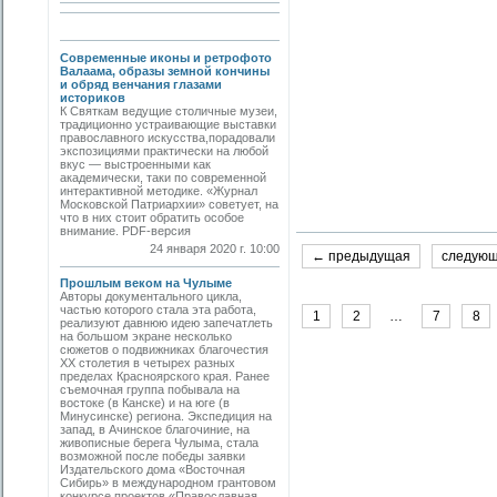
Современные иконы и ретрофото
Валаама, образы земной кончины
и обряд венчания глазами
историков
К Святкам ведущие столичные музеи,
традиционно устраивающие выставки
православного искусства,порадовали
экспозициями практически на любой
вкус — выстроенными как
академически, таки по современной
интерактивной методике. «Журнал
Московской Патриархии» советует, на
что в них стоит обратить особое
внимание. PDF-версия
24 января 2020 г. 10:00
← предыдущая
следую
Прошлым веком на Чулыме
Авторы документального цикла,
частью которого стала эта работа,
1
2
…
7
8
реализуют давнюю идею запечатлеть
на большом экране несколько
сюжетов о подвижниках благочестия
ХХ столетия в четырех разных
пределах Красноярского края. Ранее
съемочная группа побывала на
востоке (в Канске) и на юге (в
Минусинске) региона. Экспедиция на
запад, в Ачинское благочиние, на
живописные берега Чулыма, стала
возможной после победы заявки
Издательского дома «Восточная
Сибирь» в международном грантовом
конкурсе проектов «Православная