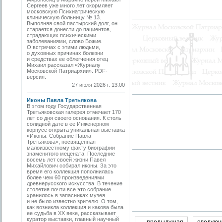
Сергеев уже много лет окормляет
московскую Психиатрическую
клиническую больницу № 13.
Выполняя свой пастырский долг, он
старается донести до пациентов,
страдающих психическими
заболеваниями, слово Божие.
О встречах с этими людьми,
о духовных причинах болезни
и средствах ее облегчения отец
Михаил рассказал «Журналу
Московской Патриархии». PDF-
версия.
27 июля 2026 г. 13:00
Иконы Павла Третьякова
В этом году Государственная
Третьяковская галерея отмечает 170
лет со дня своего основания. К столь
солидной дате в ее Инженерном
корпусе открыта уникальная выставка
«Иконы. Собрание Павла
Третьякова», посвященная
малоизвестному факту биографии
знаменитого мецената. Последние
восемь лет своей жизни Павел
Михайлович собирал иконы. За это
время его коллекция пополнилась
более чем 60 произведениями
древнерусского искусства. В течение
столетия почти все это собрание
хранилось в запасниках музея
и не было известно зрителю. О том,
как возникла коллекция и какова была
ее судьба в ХХ веке, рассказывает
куратор выставки, главный научный