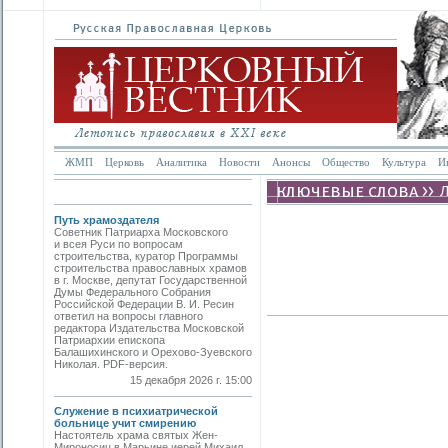
ЖМП
Церковь
Аналитика
Новости
Анонсы
Общество
Культура
И
Путь храмоздателя
Советник Патриарха Московского
и всея Руси по вопросам
строительства, куратор Программы
строительства православных храмов
в г. Москве, депутат Государственной
Думы Федерального Собрания
Российской Федерации В. И. Ресин
ответил на вопросы главного
редактора Издательства Московской
Патриархии епископа
Балашихинского и Орехово-Зуевского
Николая. PDF-версия.
15 декабря 2026 г. 15:00
Служение в психиатрической
больнице учит смирению
Настоятель храма святых Жен-
Мироносиц в Марьине иерей Михаил