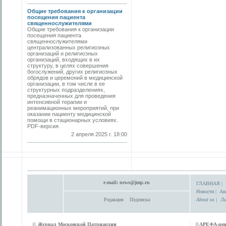
Общие требования к организации
посещения пациента
священнослужителями
Общие требования к организации
посещения пациента
священнослужителями
централизованных религиозных
организаций и религиозных
организаций, входящих в их
структуру, в целях совершения
богослужений, других религиозных
обрядов и церемоний в медицинской
организации, в том числе в ее
структурных подразделениях,
предназначенных для проведения
интенсивной терапии и
реанимационных мероприятий, при
оказании пациенту медицинской
помощи в стационарных условиях.
PDF-версия.
2 апреля 2025 г. 18:00
e-mail:
news@jmp.ru
ГЛАВНАЯ
|
Новости
|
Ан
Редакция
Подписка
About us
|
Ли
©
Журнал Московской Патриархии
©
АРЕФА-це