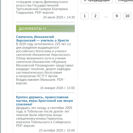
← предыдущая
следую
сотрудник отдела Древнерусского
искусства Государственной
Третьяковской галереи Екатерина
Гладышева. PDF-версия.
1
2
…
9
10
24 июля 2026 г. 14:30
Святитель Иннокентий
Херсонский — учитель о Христе
В 2025 году исполнилось 225 лет со
дня рождения выдающегося
российского богослова и ученого
святителя Иннокентия Херсонского.
Обзор жизненного пути и учения
святителя Иннокентия «Журналу
Московской Патриархии» представил
кандидат теологии, доцент кафедры
систематического богословия
и патрологии ПСТГУ Артем
Владиславович Малышев. PDF-
версия.
16 января 2026 г. 13:00
Крепко держись, православная
паства, веры Христовой как якоря
спасения!
Двадцать лет назад, в сентябре 2005
года, в Тобольске после долгих лет
поисков были обретены мощи
священномученика Гермогена,
епископа Тобольского и Сибирского.
PDF-версия.
23 октября 2025 г. 15:00