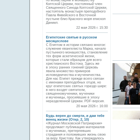
по монастырям и монашеству
Коптской Церкви, постоянный член
Священного Синода Коптской Церкви,
настоятель монастыря преподобного
Павла Фивейского в Восточной
пустыне близ Красного моря епископ
Даниил.
22 мая 2026 г. 15:30
Египетские святые в русском
месяцеслове
С Египтом в истории связано многое:
служение евангелиста Марка, начало
пустынного монашества, становление
тех форм аскетической жизни,
которые стали образцом для всего
христианского Востока. Здесь же
в эпоху ранних гонений Церковь
явила множество примеров
исповедничества и мученичества.
Для нас Египет прежде всего связан
с именами преподобных отцов, но
круг египетских святых гораздо шире:
в него входят святители,
священномученики, мученики
и мученицы, просиявшие в эпоху
неразделенной Церкви. PDF-версия.
20 мая 2026 г. 16:00
Будь верен до смерти, и дам тебе
венец жизни (Откр. 2, 10)
«Журнал Московской Патриархии»
продолжает публикацию материалов
о мучениках, претерпевших
страдания и положивших жизнь свою
за веру Христову. Как утверждалось