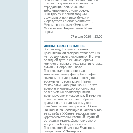
старается донести до пациентов,
страдающих психическими
заболеваниями, слово Божие.
О встречах с этими людьми,
о духовных причинах болезни
и средствах ее облегчения отец
Михаил рассказал «Журналу
Московской Патриархии». PDF-
версия.
27 июля 2026 г. 13:00
Иконы Павла Третьякова
В этом году Государственная
Третьяковская галерея отмечает 170
лет со дня своего основания. К столь
солидной дате в ее Инженерном
корпусе открыта уникальная выставка
«Иконы. Собрание Павла
Третьякова», посвященная
малоизвестному факту биографии
знаменитого мецената. Последние
восемь лет своей жизни Павел
Михайлович собирал иконы. За это
время его коллекция пополнилась
более чем 60 произведениями
древнерусского искусства. В течение
столетия почти все это собрание
хранилось в запасниках музея
и не было известно зрителю. О том,
как возникла коллекция и какова была
ее судьба в ХХ веке, рассказывает
куратор выставки, главный научный
сотрудник отдела Древнерусского
искусства Государственной
Третьяковской галереи Екатерина
Гладышева. PDF-версия.