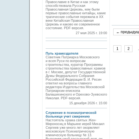
Православие в Китае и как этому
способствовала Русская
Православная Церковь, кем были
первые православные китайцы, какие
трагические события пережила в XX
веке Китайская Православная
Церковь и каково ее современное
состояние. PDF-версия.
← предыду
27 мая 2025 г. 19:00
1
2
Путь храмоздателя
Советник Патриарха Московского
и всея Руси по вопросам
строительства, куратор Программы
строительства православных храмов
в г. Москве, депутат Государственной
Думы Федерального Собрания
Российской Федерации В. И. Ресин
ответил на вопросы главного
редактора Издательства Московской
Патриархии епископа
Балашихинского и Орехово-Зуевского
Николая. PDF-версия.
15 декабря 2026 г. 15:00
Служение в психиатрической
больнице учит смирению
Настоятель храма святых Жен-
Мироносиц в Марьине иерей Михаил
Сергеев уже много лет окормляет
московскую Психиатрическую
клиническую больницу № 13.
Выполняя свой пастырский долг, он