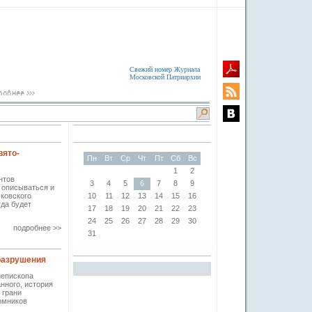
Свежий номер Журнала
Московской Патриархии
вято-
Пн
Вт
Ср
Чт
Пт
Сб
Вс
1
2
нтов
3
4
5
6
7
8
9
 описываться и
ковского
10
11
12
13
14
15
16
гда будет
17
18
19
20
21
22
23
24
25
26
27
28
29
30
подробнее >>
31
разрушения
иепископа
нного, история
 грани
омников