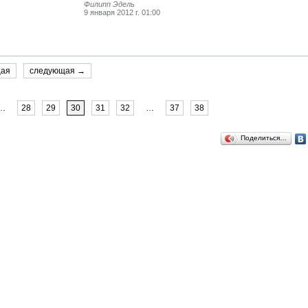
Филипп Эдель
9 января 2012 г. 01:00
щая
следующая →
…
28
29
30
31
32
…
37
38
Поделиться…