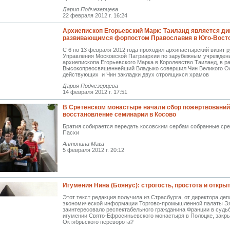
Дария Подчезерцева
22 февраля 2012 г. 16:24
Архиепископ Егорьевский Марк: Таиланд является д
развивающимся форпостом Православия в Юго-Вост
С 6 по 13 февраля 2012 года проходил архипастырский визит 
Управления Московской Патриархии по зарубежным учрежден
архиепископа Егорьевского Марка в Королевство Таиланд, в р
Высокопреосвященнейший Владыко совершил Чин Великого 
действующих и Чин закладки двух строящихся храмов
Дария Подчезерцева
14 февраля 2012 г. 17:51
В Сретенском монастыре начали сбор пожертвований
восстановление семинарии в Косово
Братия собирается передать косовским сербам собранные сре
Пасхи
Антонина Мага
5 февраля 2012 г. 20:12
Игумения Нина (Боянус): строгость, простота и откры
Этот текст редакция получила из Страсбурга, от директора де
экономической информации Торгово-промышленной палаты Эл
заинтересовало респектабельного гражданина Франции в суд
игумении Свято-Ефросиньевского монастыря в Полоцке, закры
Октябрьского переворота?