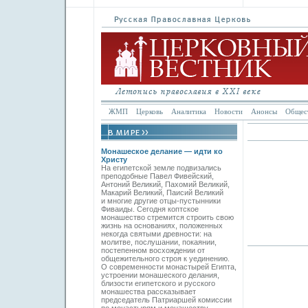
ЖМП
Церковь
Аналитика
Новости
Анонсы
Общес
Монашеское делание — идти ко
Христу
На египетской земле подвизались
преподобные Павел Фивейский,
Антоний Великий, Пахомий Великий,
Макарий Великий, Паисий Великий
и многие другие отцы-пустынники
Фиваиды. Сегодня коптское
монашество стремится строить свою
жизнь на основаниях, положенных
некогда святыми древности: на
молитве, послушании, покаянии,
постепенном восхождении от
общежительного строя к уединению.
О современности монастырей Египта,
устроении монашеского делания,
близости египетского и русского
монашества рассказывает
председатель Патриаршей комиссии