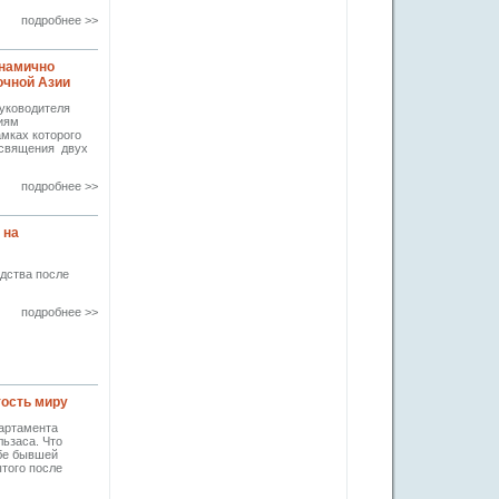
подробнее >>
инамично
очной Азии
руководителя
иям
амках которого
Освящения двух
подробнее >>
 на
дства после
подробнее >>
тость миру
партамента
ьзаса. Что
ьбе бывшей
того после