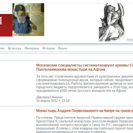
тво
Культура
Интервью
История
Видео
МОНАСТЫРЬ
Московские специалисты систематизируют архивы С
Пантелеимонова монастыря на Афоне
За пять лет столичными архивистами из разрозненных докуме
сформирован полноценный архив, который сейчас продолжает
систематизироваться. Работу, финансируемую целиком из мос
городского бюджета, предполагается завершить к 2016 году, ко
праздноваться 1000-летие русского монашества на Афоне
Дмитрий Анохин
16 марта 2012 г. 13:19
Монастырь Андрея Первозванного на Кипре на грани 
По словам Предстоятеля Кипрской Православной Церкви арх
Хризостома II, скальный монастырь апостола Андрея Первозва
возникновения которого восходит к Ι веку по Р.Х., находится на
разрушения. В связи с этим владыка настоятельно просит пал
временно воздержаться от поездок в обитель