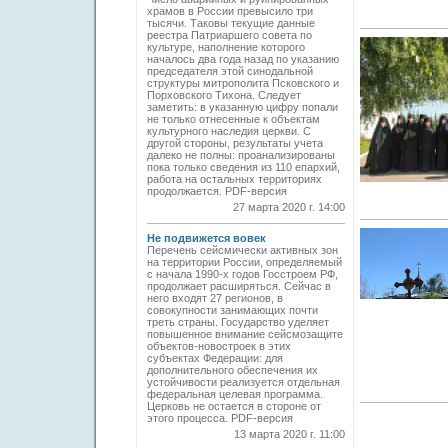
храмов в России превысило три
тысячи. Таковы текущие данные
реестра Патриаршего совета по
культуре, наполнение которого
началось два года назад по указанию
председателя этой синодальной
структуры митрополита Псковского и
Порховского Тихона. Следует
заметить: в указанную цифру попали
не только отнесенные к объектам
культурного наследия церкви. С
другой стороны, результаты учета
далеко не полны: проанализированы
пока только сведения из 110 епархий,
работа на остальных территориях
продолжается. PDF-версия
27 марта 2020 г. 14:00
Не подвижется вовек
Перечень сейсмически активных зон
на территории России, определяемый
с начала 1990-х годов Госстроем РФ,
продолжает расширяться. Сейчас в
него входят 27 регионов, в
совокупности занимающих почти
треть страны. Государство уделяет
повышенное внимание сейсмозащите
объектов-новостроек в этих
субъектах Федерации: для
дополнительного обеспечения их
устойчивости реализуется отдельная
федеральная целевая программа.
Церковь не остается в стороне от
этого процесса. PDF-версия
13 марта 2020 г. 11:00