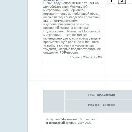
1
2
В 2026 году исполняется пять лет со
дня образования Московской
митрополии. Для церковной
истории — совсем небольшой срок,
но за эти годы был сделан серьезный
шаг в поступательном
и целенаправленном развитии
церковной жизни на просторах
Подмосковья. Пятилетие Московской
митрополии — это не только
календарная дата, но и повод увидеть
преемственную связь ее нынешнего
устройства с теми многолетними
трудами, которые предшествовали ее
созданию. PDF-версия.
15 июня 2026 г. 17:00
e-mail:
news@jmp.ru
Редакция
Подписка
©
Журнал Московской Патриархии
и Церковный вестник
, 2007-2026