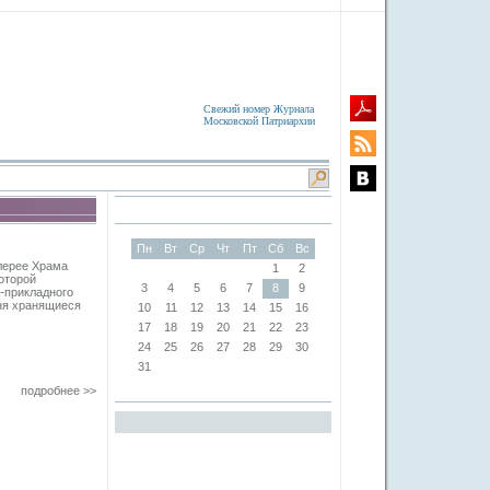
Свежий номер Журнала
Московской Патриархии
Пн
Вт
Ср
Чт
Пт
Сб
Вс
лерее Храма
1
2
оторой
3
4
5
6
7
8
9
-прикладного
ня хранящиеся
10
11
12
13
14
15
16
17
18
19
20
21
22
23
24
25
26
27
28
29
30
31
подробнее >>