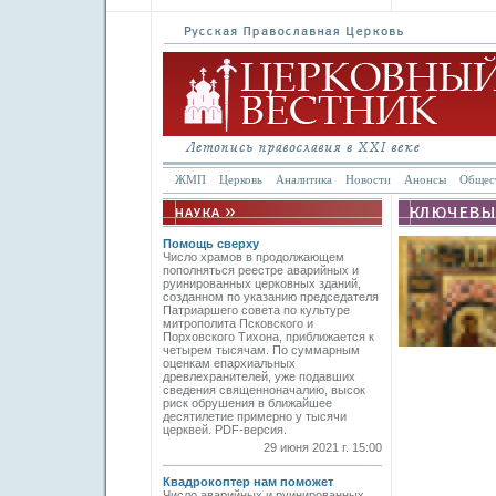
ЖМП
Церковь
Аналитика
Новости
Анонсы
Общес
Помощь сверху
Число храмов в продолжающем
пополняться реестре аварийных и
руинированных церковных зданий,
созданном по указанию председателя
Патриаршего совета по культуре
митропо­лита Псковского и
Порховского Тихона, приближается к
четырем тысячам. По суммарным
оценкам епархиальных
древлехранителей, уже подавших
сведения священноначалию, высок
риск обрушения в ближайшее
десятилетие примерно у тысячи
церквей. PDF-версия.
29 июня 2021 г. 15:00
Квадрокоптер нам поможет
Число аварийных и руинированных