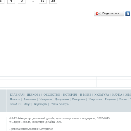
3
4
5
…
37
38
Поделиться…
ГЛАВНАЯ
|
ЦЕРКОВЬ
|
ОБЩЕСТВО
|
ИСТОРИЯ
|
В МИРЕ
|
КУЛЬТУРА
|
НАУКА
|
ЖМ
Новости
|
Аналитика
|
Интервью
|
Документы
|
Репортажи
|
Некрологи
|
Рецензии
|
Видео
|
About us
|
Лица
|
Партнеры
|
Наши баннеры
©
АРЕФА-центр
, детальный дизайн, программирование и поддержка, 2007-2015
©Студия Никола, концепция дизайна, 2007
Правила использования материалов