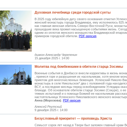
Духовная лечебница среди городской суеты
В 2025 году юбилейную дату своего основания отметил Успенс
женский монастырь города Владимира, ему исполнилось 825 л
как главная женская обитель Северо-Восточной Руси, монасты
прошедшие века прожил насыщенную событиями жизнь. Сегодн
одним из оплотов женского монашества Владимирской епархии
примером городской обители.
PDF-версия
.
диакон Александр Черепенин
15 декабря 2025 г. 14:00
Молитва под бомбежками в обители старца Зосимы
Военные события в Донбассе внесли коррективы в жизнь мон
, принеся горе и разрушения их насельникам, хотя многие мон
приютом для многочисленных беженцев. Успенский Николо-Ва
монастырь в селе Никольское* два с половиной года находилс
ВСУ, а последние месяцы перед освобождением Угледара оказ
блокаде. Об основателе обители старце Зосиме (Сокуре), о ее
тяжких испытаний и о помощи Божией ее насельникам рассказ
настоятельница Успенского Николаевского женского монастыр
Анна (Морозова)
.
PDF-версия
.
Алексей Реутский
9 декабря 2025 г. 14:00
Безусловный приоритет — проповедь Христа
Семьсот сорок лет назад в Твери был заложен главный храм 