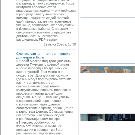
магазины, аптеки закрывались. Тогда
центрами спасения стали
православные храмы — они собирали
и распределяли гуманитарную
помощь, снабжали людей горячей
едой, предоставляли им временное
убежище, занимались их эвакуацией
в безопасные районы. С началом
специальной военной операции эта
деятельность многократно
расширилась. PDF-версия.
19 июня 2026 г. 15:30
Слепоглухота — не препятствие
для веры в Бога
В Новой Москве под Троицком есть
деревня Пучково, о которой знают
многие инвалиды по зрению и со
слепоглухотой. Там много лет
существует Дом для слепоглухих,
где они могут пройти реабилитацию,
научиться пользоваться
современными средствами
коммуникации, освоить творческие
профессии, найти друзей для
общения. А еще — больше узнать
о православной вере, посетить
с волонтером-переводчиком
богослужение в храме, приобщиться
к таинствам Церкви. Об окормлении
слепоглухих и незрячих людей
в реабилитационном центре
в Пучкове, особенностях
взаимоотношений с ними, их
понимании и восприятии Бога
рассказывает корреспондент