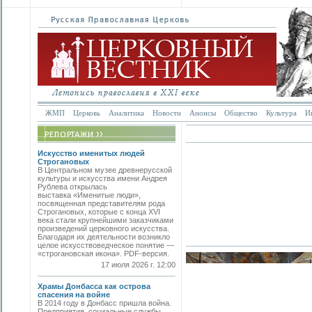
ЖМП
Церковь
Аналитика
Новости
Анонсы
Общество
Культура
И
Искусство именитых людей
Строгановых
В Центральном музее древнерусской
культуры и искусства имени Андрея
Рублева открылась
выставка «Именитые люди»,
посвященная представителям рода
Строгановых, которые с конца XVI
века стали крупнейшими заказчиками
произведений церковного искусства.
Благодаря их деятельности возникло
целое искусствоведческое понятие —
«строгановская икона». PDF-версия.
17 июля 2026 г. 12:00
Храмы Донбасса как острова
спасения на войне
В 2014 году в Донбасс пришла война.
Предприятия, социальные службы,