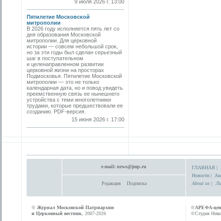
9 июля 2026 г. 13:00
Пятилетие Московской
митрополии
В 2026 году исполняется пять лет со
дня образования Московской
митрополии. Для церковной
истории — совсем небольшой срок,
но за эти годы был сделан серьезный
шаг в поступательном
и целенаправленном развитии
церковной жизни на просторах
Подмосковья. Пятилетие Московской
митрополии — это не только
календарная дата, но и повод увидеть
преемственную связь ее нынешнего
устройства с теми многолетними
трудами, которые предшествовали ее
созданию. PDF-версия.
15 июня 2026 г. 17:00
e-mail:
news@jmp.ru
ГЛАВНАЯ
|
Новости
|
Ан
Редакция
Подписка
About us
|
Ли
©
Журнал Московской Патриархии
©
АРЕФА-це
и Церковный вестник
, 2007-2026
©Студия Никол