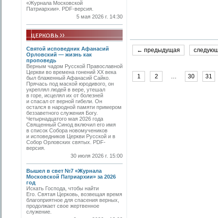
«Журнала Московской
Патриархии». PDF-версия.
5 мая 2026 г. 14:30
Святой исповедник Афанасий
← предыдущая
следую
Орловский — жизнь как
проповедь
Верным чадом Русской Православной
Церкви во времена гонений XX века
1
2
…
30
31
был блаженный Афанасий Сайко.
Прячась под маской юродивого, он
укреплял людей в вере, утешал
в горе, исцелял их от болезней
и спасал от верной гибели. Он
остался в народной памяти примером
беззаветного служения Богу.
Четырнадцатого мая 2026 года
Священный Синод включил его имя
в список Собора новомучеников
и исповедников Церкви Русской и в
Собор Орловских святых. PDF-
версия.
30 июля 2026 г. 15:00
Вышел в свет №7 «Журнала
Московской Патриархии» за 2026
год
Искать Господа, чтобы найти
Его. Святая Церковь, возвещая время
благоприятное для спасения верных,
продолжает свое жертвенное
служение.