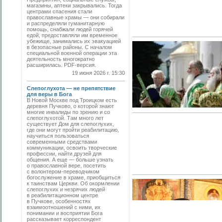
магазины, аптеки закрывались. Тогда
центрами спасения стали
православные храмы — они собирали
и распределяли гуманитарную
помощь, снабжали людей горячей
едой, предоставляли им временное
убежище, занимались их эвакуацией
в безопасные районы. С началом
специальной военной операции эта
деятельность многократно
расширилась. PDF-версия.
19 июня 2026 г. 15:30
Слепоглухота — не препятствие
для веры в Бога
В Новой Москве под Троицком есть
деревня Пучково, о которой знают
многие инвалиды по зрению и со
слепоглухотой. Там много лет
существует Дом для слепоглухих,
где они могут пройти реабилитацию,
научиться пользоваться
современными средствами
коммуникации, освоить творческие
профессии, найти друзей для
общения. А еще — больше узнать
о православной вере, посетить
с волонтером-переводчиком
богослужение в храме, приобщиться
к таинствам Церкви. Об окормлении
слепоглухих и незрячих людей
в реабилитационном центре
в Пучкове, особенностях
взаимоотношений с ними, их
понимании и восприятии Бога
рассказывает корреспондент