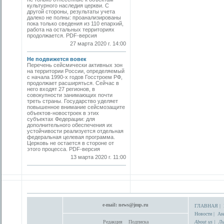
культурного наследия церкви. С
другой стороны, результаты учета
далеко не полны: проанализированы
пока только сведения из 110 епархий,
работа на остальных территориях
продолжается. PDF-версия
27 марта 2020 г. 14:00
Не подвижется вовек
Перечень сейсмически активных зон
на территории России, определяемый
с начала 1990-х годов Госстроем РФ,
продолжает расширяться. Сейчас в
него входят 27 регионов, в
совокупности занимающих почти
треть страны. Государство уделяет
повышенное внимание сейсмозащите
объектов-новостроек в этих
субъектах Федерации: для
дополнительного обеспечения их
устойчивости реализуется отдельная
федеральная целевая программа.
Церковь не остается в стороне от
этого процесса. PDF-версия
13 марта 2020 г. 11:00
e-mail:
news@jmp.ru
ГЛАВНАЯ
|
Новости
|
Ан
Редакция
Подписка
About us
|
Ли