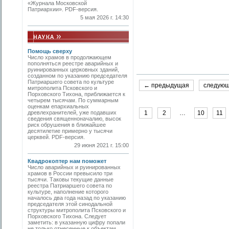
«Журнала Московской
Патриархии». PDF-версия.
5 мая 2026 г. 14:30
Помощь сверху
Число храмов в продолжающем
пополняться реестре аварийных и
руинированных церковных зданий,
созданном по указанию председателя
Патриаршего совета по культуре
← предыдущая
следую
митропо­лита Псковского и
Порховского Тихона, приближается к
четырем тысячам. По суммарным
оценкам епархиальных
древлехранителей, уже подавших
1
2
…
10
11
сведения священноначалию, высок
риск обрушения в ближайшее
десятилетие примерно у тысячи
церквей. PDF-версия.
29 июня 2021 г. 15:00
Квадрокоптер нам поможет
Число аварийных и руинированных
храмов в России превысило три
тысячи. Таковы текущие данные
реестра Патриаршего совета по
культуре, наполнение которого
началось два года назад по указанию
председателя этой синодальной
структуры митрополита Псковского и
Порховского Тихона. Следует
заметить: в указанную цифру попали
не только отнесенные к объектам