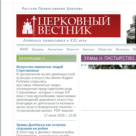
ЖМП
Церковь
Аналитика
Новости
Анонсы
Общество
Культура
И
ПАСТЫРСТВО
Искусство именитых людей
Строгановых
В Центральном музее древнерусской
культуры и искусства имени Андрея
Рублева открылась
выставка «Именитые люди»,
посвященная представителям рода
Строгановых, которые с конца XVI
века стали крупнейшими заказчиками
произведений церковного искусства.
Благодаря их деятельности возникло
целое искусствоведческое понятие —
«строгановская икона». PDF-версия.
17 июля 2026 г. 12:00
Храмы Донбасса как острова
спасения на войне
В 2014 году в Донбасс пришла война.
Предприятия, социальные службы,