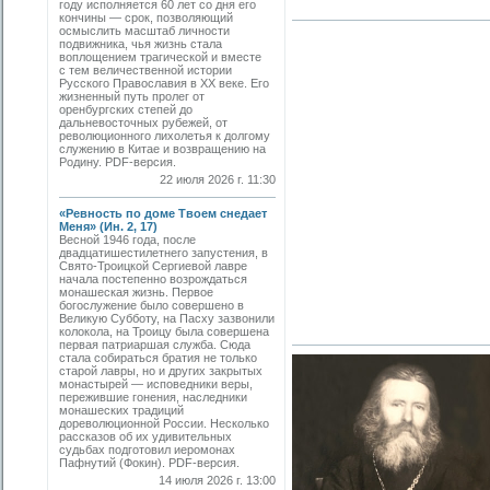
году исполняется 60 лет со дня его
кончины — срок, позволяющий
осмыслить масштаб личности
подвижника, чья жизнь стала
воплощением трагической и вместе
с тем величественной истории
Русского Православия в XX веке. Его
жизненный путь пролег от
оренбургских степей до
дальневосточных рубежей, от
революционного лихолетья к долгому
служению в Китае и возвращению на
Родину. PDF-версия.
22 июля 2026 г. 11:30
«Ревность по доме Твоем снедает
Меня» (Ин. 2, 17)
Весной 1946 года, после
двадцатишестилетнего запустения, в
Свято-­Троицкой Сергиевой лавре
начала постепенно возрождаться
монашеская жизнь. Первое
богослужение было совершено в
Великую Субботу, на Пасху зазвонили
колокола, на Троицу была совершена
первая патриаршая служба. Сюда
стала собираться братия не только
старой лавры, но и других закрытых
монастырей — исповедники веры,
пережившие гонения, наследники
монашеских традиций
дореволюционной России. Несколько
рассказов об их удивительных
судьбах подготовил иеромонах
Пафнутий (Фокин). PDF-версия.
14 июля 2026 г. 13:00