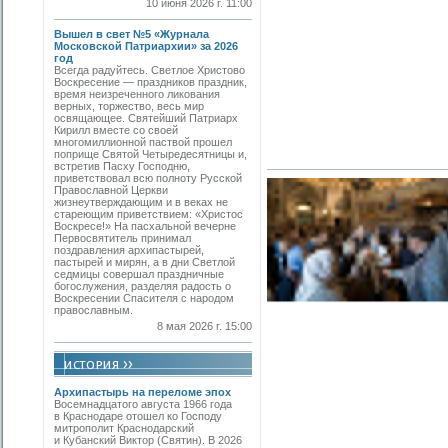
10 июня 2026 г. 11:00
Вышел в свет №5 «Журнала
Московской Патриархии» за 2026
год
Всегда радуйтесь. Светлое Христово
Воскресение — праздников праздник,
время неизреченного ликования
верных, торжество, весь мир
освящающее. Святейший Патриарх
Кирилл вместе со своей
многомиллионной паствой прошел
поприще Святой Четыредесятницы и,
встретив Пасху Господню,
приветствовал всю полноту Русской
Православной Церкви
жизнеутверждающим и в веках не
стареющим приветствием: «Христос
Воскресе!» На пасхальной вечерне
Первосвятитель принимал
поздравления архипастырей,
пастырей и мирян, а в дни Светлой
седмицы совершал праздничные
богослужения, разделяя радость о
Воскресении Спасителя с народом
православным.
8 мая 2026 г. 15:00
Архипастырь на переломе эпох
Восемнадцатого августа 1966 года
в Краснодаре отошел ко Господу
митрополит Краснодарский
и Кубанский Виктор (Святин). В 2026