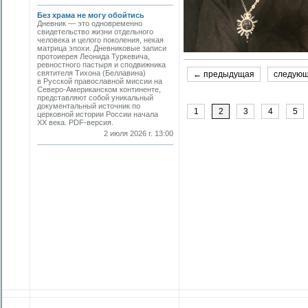
Без храма не могу обойтись
Дневник — это одновременно
свидетельство жизни отдельного
человека и целого поколения, некая
матрица эпохи. Дневниковые записи
протоиерея Леонида Туркевича,
ревностного пастыря и сподвижника
святителя Тихона (Беллавина)
← предыдущая
следую
в Русской православной миссии на
Северо-Американском континенте,
представляют собой уникальный
документальный источник по
1
2
3
4
5
церковной истории России начала
ХХ века. PDF-версия.
2 июля 2026 г. 13:00