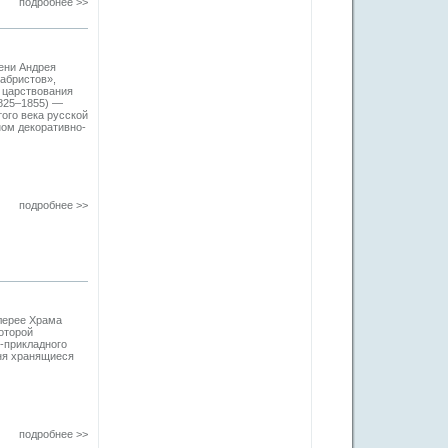
подробнее >>
ени Андрея
абристов»,
 царствования
1825–1855) —
того века русской
ном декоративно-
подробнее >>
лерее Храма
оторой
-прикладного
ня хранящиеся
подробнее >>