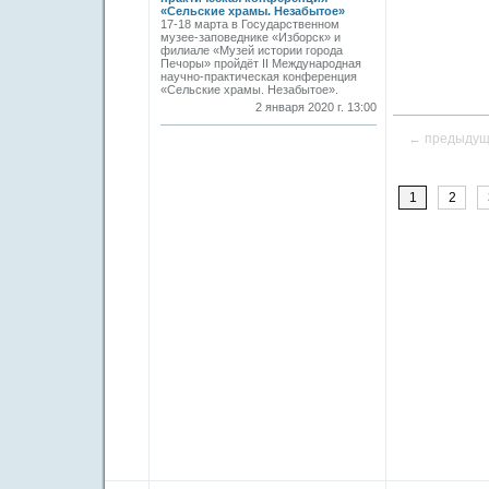
«Сельские храмы. Незабытое»
17-18 марта в Государственном
музее-заповеднике «Изборск» и
филиале «Музей истории города
Печоры» пройдёт II Международная
научно-практическая конференция
«Сельские храмы. Незабытое».
2 января 2020 г. 13:00
← предыду
1
2