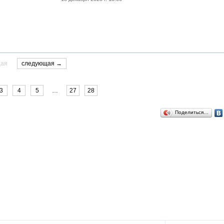
щая
следующая →
3
4
5
…
27
28
Поделиться…