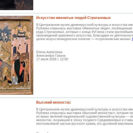
Искусство именитых людей Строгановых
В Центральном музее древнерусской культуры и искусства им
Рублева открылась выставка «Именитые люди», посвященная
рода Строгановых, которые с конца XVI века стали крупнейши
произведений церковного искусства. Благодаря их деятельнос
целое искусствоведческое понятие — «строгановская икона».
Елена Алексеева
Александра Гагина
17 июля 2026 г. 12:00
Высокий иконостас
В Центральном музее древнерусской культуры и искусства им
Рублева открылась выставка «Высокий иконостас», которая п
из ярких явлений национальной художественной культуры — в
иконостас, возникший в эпоху позднего Средневековья и став
неотъемлемой частью русского храма, его духовной вертикал