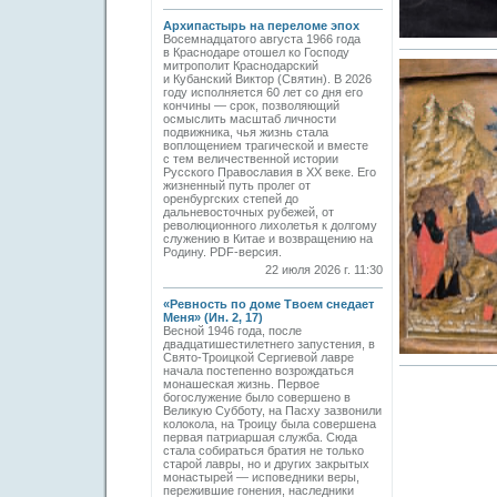
Архипастырь на переломе эпох
Восемнадцатого августа 1966 года
в Краснодаре отошел ко Господу
митрополит Краснодарский
и Кубанский Виктор (Святин). В 2026
году исполняется 60 лет со дня его
кончины — срок, позволяющий
осмыслить масштаб личности
подвижника, чья жизнь стала
воплощением трагической и вместе
с тем величественной истории
Русского Православия в XX веке. Его
жизненный путь пролег от
оренбургских степей до
дальневосточных рубежей, от
революционного лихолетья к долгому
служению в Китае и возвращению на
Родину. PDF-версия.
22 июля 2026 г. 11:30
«Ревность по доме Твоем снедает
Меня» (Ин. 2, 17)
Весной 1946 года, после
двадцатишестилетнего запустения, в
Свято-­Троицкой Сергиевой лавре
начала постепенно возрождаться
монашеская жизнь. Первое
богослужение было совершено в
Великую Субботу, на Пасху зазвонили
колокола, на Троицу была совершена
первая патриаршая служба. Сюда
стала собираться братия не только
старой лавры, но и других закрытых
монастырей — исповедники веры,
пережившие гонения, наследники