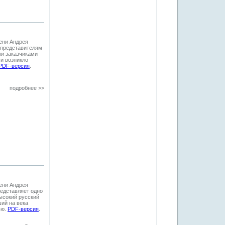
ени Андрея
 представителям
ми заказчиками
ти возникло
PDF-версия
.
подробнее >>
ени Андрея
редставляет одно
ысокий русский
ший на века
ью.
PDF-версия
.