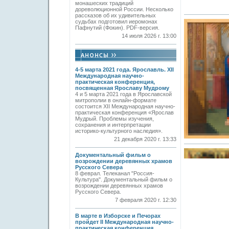
монашеских традиций
дореволюционной России. Несколько
рассказов об их удивительных
судьбах подготовил иеромонах
Пафнутий (Фокин). PDF-версия.
14 июля 2026 г. 13:00
4-5 марта 2021 года. Ярославль. XII
Международная научно-
практическая конференция,
посвященная Ярославу Мудрому
4 и 5 марта 2021 года в Ярославской
митрополии в онлайн-формате
состоится XII Международная научно-
практическая конференция «Ярослав
Мудрый. Проблемы изучения,
сохранения и интерпретации
историко-культурного наследия».
21 декабря 2020 г. 13:33
Документальный фильм о
возрождении деревянных храмов
Русского Севера
8 феврал. Телеканал "Россия-
Культура". Документальный фильм о
возрождении деревянных храмов
Русского Севера.
7 февраля 2020 г. 12:30
В марте в Изборске и Печорах
пройдет II Международная научно-
практическая конференция