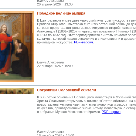
Елена Алексеева
20 апреля 2026 г. 13:30
Победное величие ампира
В Центральном музее древнерусской культуры и искусства им
Рублева открылась выставка «От Отечественной войны до дек
которая представляет религиозное искусство второй половины
Александра I (1801–1825) и первых лет правления Николая I (
с 1813 по 1832 год. Этот период принято считать началом золо
культуры, который нашел отражение и в иконописи, и в церков
прикладном искусстве.
PDF-версия
.
Елена Алексеева
22 января 2026 г. 15:00
Сокровища Соловецкой обители
К 600-летию основания Соловецкого монастыря в Музейной га
Христа Спасителя открылась выставка «Святая обитель», на к
представлены уникальные памятники иконописи и декоративно
искусства, принадлежавшие знаменитому монастырю, а сегод
в собрании Музеев Московского Кремля.
PDF-версия
.
Елена Алексеева
18 декабря 2025 г. 13:00