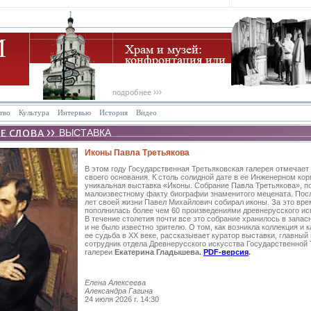
тво
Культура
Интервью
История
Видео
ВЫСТАВКА
Иконы Павла Третьякова
В этом году Государственная Третьяковская галерея отмечает 
своего основания. К столь солидной дате в ее Инженерном кор
уникальная выставка «Иконы. Собрание Павла Третьякова», 
малоизвестному факту биографии знаменитого мецената. Пос
лет своей жизни Павел Михайлович собирал иконы. За это вре
пополнилась более чем 60 произведениями древнерусского ис
В течение столетия почти все это собрание хранилось в запас
и не было известно зрителю. О том, как возникла коллекция и 
ее судьба в ХХ веке, рассказывает куратор выставки, главный
сотрудник отдела Древнерусского искусства Государственной 
галереи
Екатерина Гладышева.
PDF-версия
.
Елена Алексеева
Александра Гагина
24 июля 2026 г. 14:30