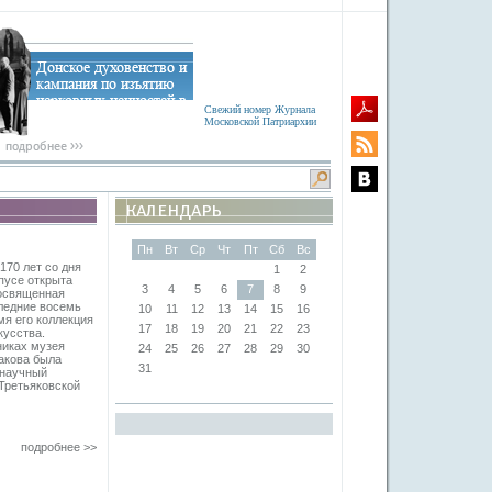
Свежий номер Журнала
Московской Патриархии
Пн
Вт
Ср
Чт
Пт
Сб
Вс
170 лет со дня
1
2
пусе открыта
3
4
5
6
7
8
9
посвященная
ледние восемь
10
11
12
13
14
15
16
мя его коллекция
17
18
19
20
21
22
23
кусства.
никах музея
24
25
26
27
28
29
30
какова была
31
 научный
Третьяковской
подробнее >>