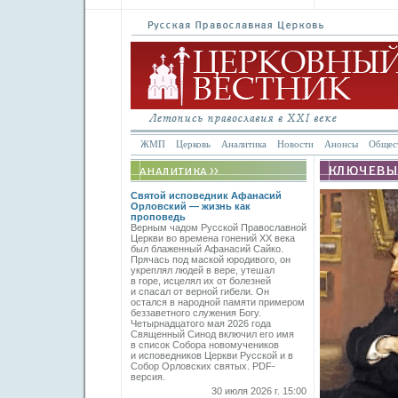
ЖМП
Церковь
Аналитика
Новости
Анонсы
Общес
Святой исповедник Афанасий
Орловский — жизнь как
проповедь
Верным чадом Русской Православной
Церкви во времена гонений XX века
был блаженный Афанасий Сайко.
Прячась под маской юродивого, он
укреплял людей в вере, утешал
в горе, исцелял их от болезней
и спасал от верной гибели. Он
остался в народной памяти примером
беззаветного служения Богу.
Четырнадцатого мая 2026 года
Священный Синод включил его имя
в список Собора новомучеников
и исповедников Церкви Русской и в
Собор Орловских святых. PDF-
версия.
30 июля 2026 г. 15:00