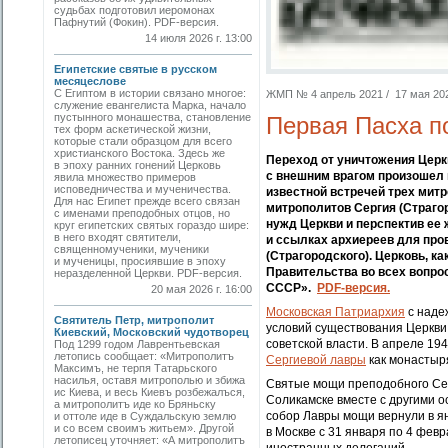
судьбах подготовил иеромонах
Пафнутий (Фокин). PDF-версия.
14 июля 2026 г. 13:00
Египетские святые в русском
месяцеслове
С Египтом в истории связано многое:
ЖМП № 4 апрель 2021 / 17 мая 2021
служение евангелиста Марка, начало
пустынного монашества, становление
Первая Пасха п
тех форм аскетической жизни,
которые стали образцом для всего
христианского Востока. Здесь же
Переход от уничтожения Церкв
в эпоху ранних гонений Церковь
с внешним врагом произошел 
явила множество примеров
исповедничества и мученичества.
известной встречей трех митр
Для нас Египет прежде всего связан
митрополитов Сергия (Страго
с именами преподобных отцов, но
нужд Церкви и перспектив ее 
круг египетских святых гораздо шире:
в него входят святители,
и ссылках архиереев для про
священномученики, мученики
(Страгородского). Церковь, 
и мученицы, просиявшие в эпоху
Правительства во всех вопро
неразделенной Церкви. PDF-версия.
СССР».
PDF-версия.
20 мая 2026 г. 16:00
Московская Патриархия
с наде
Святитель Петр, митрополит
условий существования Церкви,
Киевский, Московский чудотворец
советской власти. В апреле 1
Под 1299 годом Лаврентьевская
летопись сообщает: «Митрополитъ
Сергиевой лавры
как монастыр
Максимъ, не терпя Татарьского
насилья, оставя митрополью и збижа
Святые мощи преподобного Серг
ис Киева, и весь Киевъ розбежалъся,
Соликамске вместе с другими 
а митрополитъ иде ко Бряньску
собор Лавры мощи вернули в я
и оттоле иде в Суждальскую землю
и со всем своимъ житьем». Другой
в Мос­кве с 31 января по 4 фе
летописец уточняет: «А митрополитъ