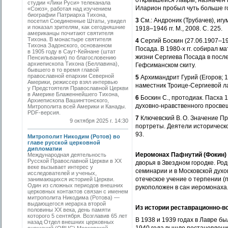
открывшейся Лавры, назначен 
студии «Лики Руси» телеканала
Иларион пробыл чуть больше год
«Союз», работая над изучением
биографии Патриарха Тихона,
3
См.: Андроник (Трубачев), иг
посетил Соединенные Штаты, увидел
и показал зрителям, как сегодняшние
1918–1946 гг. М., 2008. С. 225.
американцы почитают святителя
Тихона. В монастыре святителя
4
Сергий Боскин (27.06.1907–19.
Тихона Задонского, основанном
Посада. В 1980-х гг. собирал 
в 1905 году в Саут-Кейнане (штат
жизни Сергиева Посада в после
Пенсильвания) по благословению
архиепископа Тихона (Беллавина),
Гефсиманском скиту.
бывшего в то время главой
православной епархии Северной
5
Архимандрит Гурий (Егоров; 
Америки, режиссер взял интервью
наместник Троице-­Сергиевой л
у Предстоятеля Православной Церкви
в Америке Блаженнейшего Тихона,
6
Боскин С., протодиак. Пасха 
Архиепископа Вашингтонского,
духовно-нравственного просвеще
Митрополита всей Америки и Канады.
PDF-версия.
7
Ключевский В. О. Значение Пр
9 октября 2025 г. 14:30
портреты. Деятели исторической 
93.
Митрополит Никодим (Ротов) во
главе русской церковной
дипломатии
Иеромонах Пафнутий (Фокин)
Международная деятельность
Русской Православной Церкви в ХХ
дворья в Звездном городке. Роди
веке вызывает интерес у
семинарии и в Мос­ковской дух
исследователей и ученых,
отеческое учение о терпении (п
занимающихся историей Церкви.
Один из сложных периодов внешних
рукоположен в сан иеромонаха.
церковных контактов связан с именем
митрополита Никодима (Ротова) —
выдающегося иерарха второй
Из истории реставрационно-в
половины ХХ века, день памяти
которого 5 сентября. Возглавив 65 лет
В 1938 и 1939 годах в Лавре б
назад Отдел внешних церковных