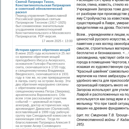
Расхищается с крыш и кровельн
Святой Патриарх Тихон,
песок, глина, известь, стекло
Константинопольская Патриархия
и советский обновленческий
Учреждения Загорска тоже дох
раскол
от разборки при производстве 
Период управления Православной
яму Стройучастка за известков
Российской Церковью святым
Патриархом Тихоном (1917–1925)
существующий в Лавре, умирае
был ознаменован значительным
вредителями на дрова. Постепен
ухудшением взаимоотношений
Константинопольского и Московского
Всем... учреждениям и лицам, 
Патриархатов. PDF-версия.
ценностей русского искусства,
17 июля 2025 г. 13:00
памятник у них взгляд своеобр
смысле, строительных материа
История одного обретения мощей
бесплатно и безнаказанно. <…
В июне 2025 года исполняется 25 лет
со времени обретения мощей
заповедника, чувствуют себя 
преподобного Иисуса Анзерского,
города в помещение Чертогов, 
основателя Голгофо-Распятского
искажая их художественную сущн
скита, скончавшегося в 1720 году,
и священномученика Владимира
“Красный швейник” самовольно
Введенского, скончавшегося в 1931
кирпичом на глине амбразуры 
году в том же, но уже превращенном
удобного места для приспособл
в лагерь скиту на острове Анзер. Эти
два обретения неразрывно связаны
организаций говорить много не
с обретением мощей
Загорска используют для утили
священномученика Петра (Зверева),
Лаврой и расположенных на под
архиепископа Воронежского. Обо
всем этом рассказывает участник
используется как склад муки и
событий — церковный историк,
мельницу. Что при такой ситуа
агиограф, доктор исторических наук
машин на древние фундаменты 
архимандрит Дамаскин (Орловский),
возглавлявший в 1999 году рабочую
(цит. по:
Смирнова Т. В. Троице
группу при Синодальной комиссии по
канонизации святых. Тогда по
Отечественной войны // Кадаш
благословению Патриарха Алексия II
285).
на острове Анзер Соловецкого