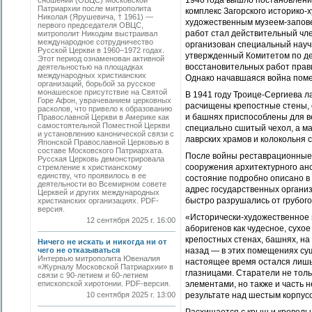
1940 года вышло постановлени
сношений (ОВЦС) Московской
Патриархии после митрополита
комплекс Загорского историко-
Николая (Ярушевича, † 1961) —
художественным музеем-запов
первого председателя ОВЦС,
работ стал действительный чл
митрополит Никодим выстраивал
международное сотрудничество
организован специальный науч
Русской Церкви в 1960–1972 годах.
утвержденный Комитетом по де
Этот период ознаменован активной
восстановительных работ прав
деятельностью на площадках
международных христианских
Однако начавшаяся война пом
организаций, борьбой за русское
монашеское присутствие на Святой
В 1941 году Троице-Сергиева 
Горе Афон, уврачеванием церковных
расчищены крепостные стены, 
расколов, что привело к образованию
и башнях приспособлены для в
Православной Церкви в Америке как
самостоятельной Поместной Церкви
специально сшитый чехол, а ма
и установлению канонической связи с
лавр­ских храмов и колокольн
Японской Православной Церковью в
составе Московского Патриархата.
После войны реставрационные 
Русская Церковь демонстрировала
сооружения архитектурного ан
стремление к христианскому
единству, что проявилось в ее
состояние подробно описано в 
деятельности во Всемирном совете
адрес государственных органи
Церквей и других международных
быстро разрушались от грубого
христианских организациях. PDF-
версия.
«Исторически-художественное 
12 сентября 2025 г. 16:00
аборигенов как чудесное, сух
крепостных стенах, башнях, на
Ничего не искать и никогда ни от
чего не отказываться
назад — в этих помещениях сущ
Интервью митрополита Ювеналия
настоящее время остался лишь
«Журналу Московской Патриархии» в
глазницами. Старатели не тол
связи с 90-летием и 60-летием
епископской хиротонии. PDF-версия.
элементами, но также и часть 
10 сентября 2025 г. 13:00
результате над шестым корпус