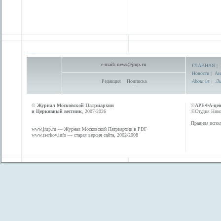
e-mail:
news@jmp.ru
ГЛАВНАЯ
|
Новости
|
Ан
Редакция
Подписка
About us
|
Ли
©
Журнал Московской Патриархии
©
АРЕФА-це
и Церковный вестник
, 2007-2026
©Студия Никол
Правила испол
www.jmp.ru
— Журнал Московской Патриархии в PDF
www.tserkov.info
— старая версия сайта, 2002-2008