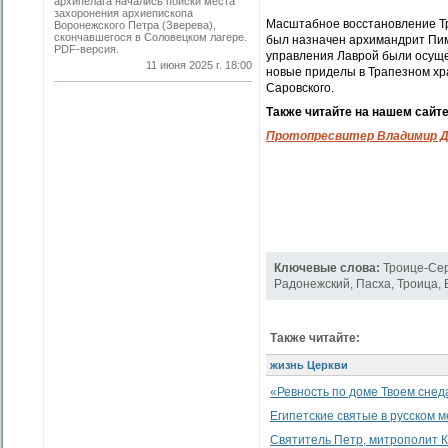
архипелага начались поиски места
захоронения архиепископа
Масштабное восстановление Тр
Воронежского Петра (Зверева),
скончавшегося в Соловецком лагере.
был назначен архимандрит Пиме
PDF-версия.
управления Лаврой были осущ
11 июня 2025 г. 18:00
новые приделы в Трапезном хр
Саровского.
Также читайте на нашем сайт
Протопресвитер Владимир Д
Ключевые слова:
Троице-Се
Радонежский
,
Пасха
,
Троица
,
Также читайте:
жизнь Церкви
«Ревность по доме Твоем снеда
Египетские святые в русском 
Святитель Петр, митрополит К