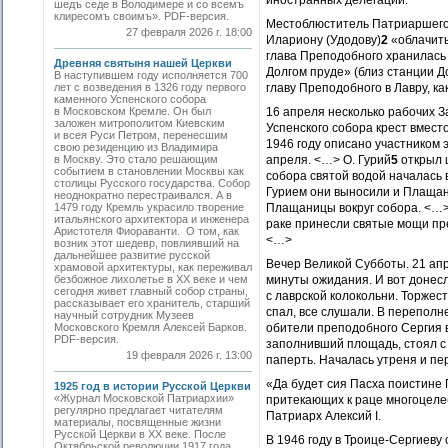
иностранных делегаций.
шедъ седе в Володимере и со всемъ
клиресомъ своимъ». PDF-версия.
Местоблюститель Патриаршего 
27 февраля 2026 г. 18:00
Илариону (Удодову)
2
«облачить
глава Преподобного хранилась
Древняя святыня нашей Церкви
Долгом пруде» (близ станции Д
В наступившем году исполняется 700
лет с возведения в 1326 году первого
главу Преподобного в Лавру, к
каменного Успенского собора
в Московском Кремле. Он был
16 апреля несколько рабочих З
заложен митрополитом Киевским
Успенского собора крест вмест
и всея Руси Петром, перенесшим
1946 году описано участником
свою резиденцию из Владимира
в Москву. Это стало решающим
апреля. <…> О. Гурий
5
открыл 
событием в становлении Москвы как
собора святой водой началась 
столицы Русского государства. Собор
Гурием они выносили и Плащани
неоднократно перестраивался. А в
1479 году Кремль украсило творение
Плащаницы вокруг собора. <…> 
итальянского архитектора и инженера
раке принесли святые мощи пре
Аристотеля Фиораванти. О том, как
<…>
возник этот шедевр, повлиявший на
дальнейшее развитие русской
Вечер Великой Субботы. 21 ап
храмовой архитектуры, как переживал
безбожное лихолетье в ХХ веке и чем
минуты ожидания. И вот донесло
сегодня живет главный собор страны,
с лаврской колокольни. Торжес
рассказывает его хранитель, старший
спал, все слушали. В переполн
научный сотрудник Музеев
Московского Кремля Алексей Барков.
обители преподобного Сергия в
PDF-версия.
заполнивший площадь, стоял с
19 февраля 2026 г. 13:00
паперть. Началась утреня и пе
«Да будет сия Пасха поистине
1925 год в истории Русской Церкви
«Журнал Московской Патриархии»
притекающих к раце многоцеле
регулярно предлагает читателям
Патриарх Алексий I.
материалы, посвященные жизни
Русской Церкви в ХХ веке. После
В 1946 году в Троице-Сергиев
Октябрьской революции 1917 года