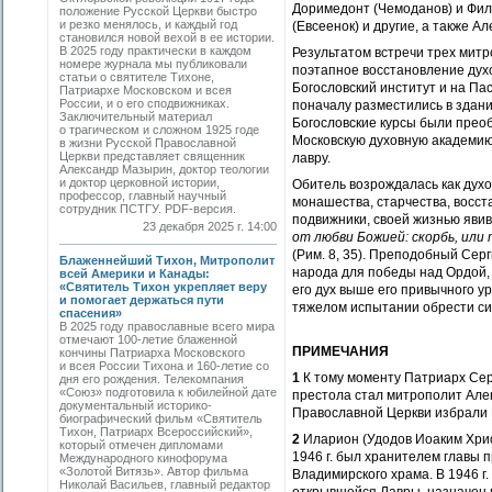
Доримедонт (Чемоданов) и Фил
положение Русской Церкви быстро
и резко менялось, и каждый год
(Евсеенок) и другие, а также 
становился новой вехой в ее истории.
В 2025 году практически в каждом
Результатом встречи трех митр
номере журнала мы публиковали
поэтапное восстановление дух
статьи о святителе Тихоне,
Богословский институт и на Па
Патриархе Московском и всея
России, и о его сподвижниках.
поначалу разместились в здани
Заключительный материал
Богословские курсы были преоб
о трагическом и сложном 1925 годе
Мос­ковскую духовную академию
в жизни Русской Православной
Церкви представляет священник
лавру.
Александр Мазырин, доктор теологии
и доктор церковной истории,
Обитель возрождалась как духо
профессор, главный научный
монашества, старчества, восст
сотрудник ПСТГУ. PDF-версия.
подвижники, своей жизнью явив
23 декабря 2025 г. 14:00
от любви Божией: скорбь, или 
(Рим. 8, 35). Преподобный Сер
Блаженнейший Тихон, Митрополит
народа для победы над Ордой, 
всей Америки и Канады:
«Святитель Тихон укрепляет веру
его дух выше его привычного у
и помогает держаться пути
тяжелом испытании обрести си
спасения»
В 2025 году православные всего мира
отмечают 100-летие блаженной
ПРИМЕЧАНИЯ
кончины Патриарха Московского
и всея России Тихона и 160-летие со
1
К тому моменту Патриарх Сер
дня его рождения. Телекомпания
«Союз» подготовила к юбилейной дате
престола стал митрополит Алек
документальный историко-
Православной Церкви избрали 
биографический фильм «Святитель
Тихон, Патриарх Всероссийский»,
2
Иларион (Удодов Иоаким Хрис
который отмечен дипломами
1946 г. был хранителем главы 
Международного кинофорума
«Золотой Витязь». Автор фильма
Владимирского храма. В 1946 г
Николай Васильев, главный редактор