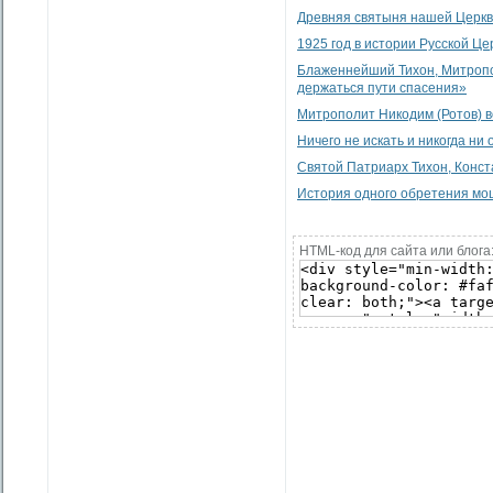
Древняя святыня нашей Церк
1925 год в истории Русской Це
Блаженнейший Тихон, Митропол
держаться пути спасения»
Митрополит Никодим (Ротов) в
Ничего не искать и никогда ни 
Святой Патриарх Тихон, Конст
История одного обретения м
HTML-код для сайта или блога