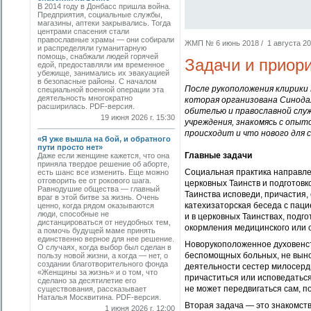
В 2014 году в Донбасс пришла война.
Предприятия, социальные службы,
магазины, аптеки закрывались. Тогда
центрами спасения стали
православные храмы — они собирали
ЖМП № 6 июнь 2018 / 1 августа 201
и распределяли гуманитарную
помощь, снабжали людей горячей
Задачи и приор
едой, предоставляли им временное
убежище, занимались их эвакуацией
в безопасные районы. С началом
После рукоположения клирики 
специальной военной операции эта
деятельность многократно
которая организована Синод
расширилась. PDF-версия.
обителью и православной слу
19 июня 2026 г. 15:30
учреждения, знакомясь с опыт
происходит и что нового для
«Я уже вышла на бой, и обратного
пути просто нет»
Главные задачи
Даже если женщине кажется, что она
приняла твердое решение об аборте,
Социальная практика направле
есть шанс все изменить. Еще можно
отговорить ее от рокового шага.
церковных Таинств и подготовк
Равнодушие общества — главный
Таинства исповеди, причастия,
враг в этой битве за жизнь. Очень
катехизаторская беседа с паци
ценно, когда рядом оказываются
люди, способные не
и в церковных Таинствах, подг
дистанцироваться от неудобных тем,
окормления медицинского или 
а помочь будущей маме принять
единственно верное для нее решение.
Новорукоположенное духовенст
О случаях, когда выбор был сделан в
беспомощных больных, не вынос
пользу новой жизни, а когда — нет, о
создании благотворительного фонда
деятельности сестер милосерд
«Женщины за жизнь» и о том, что
причаститься или исповедаться
сделано за десятилетие его
не может передвигаться сам, п
существования, рассказывает
Наталья Москвитина. PDF-версия.
Вторая задача — это знакомств
1 июня 2026 г. 12:00