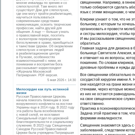
священники. Например, в гинек
многие инвалиды по зрению и со
слепоглухотой. Там много лет
только собираются сделать або
существует Дом для слепоглухих,
язык с этими женщинами, о чем 
где они могут пройти реабилитацию,
научиться пользоваться
Клирики узнают о том, что не э
современными средствами
больному, с которым ты хочешь 
коммуникации, освоить творческие
профессии, найти друзей для
организовать и провести молеб
общения. А еще — больше узнать
и сестры милосердия, чтобы пр
о православной вере, посетить
И мы рассказываем священникам
с волонтером-переводчиком
богослужение в храме, приобщиться
обратиться.
к таинствам Церкви. Об окормлении
Главная задача для диакона в 
слепоглухих и незрячих людей
больнице Святителя Алексия, 
в реабилитационном центре
в Пучкове, особенностях
и отвечает на их вопросы, кот
взаимоотношений с ними, их
покаянию. По словам клириков,
понимании и восприятии Бога
духовные проблемы и нужды др
рассказывает корреспондент
«Журнала Московской
Все священники обязательно 
Патриархии». PDF-версия.
сосудистой хирургии имени А. 
5 мая 2026 г. 14:30
они находятся на грани жизни 
стенками, через которые можно
Милосердие как путь истинной
жизни
из них не остается равнодушны
Русская Православная Церковь
на свое священническое служен
начала помогать беженцам в зоне
ответственно.
вооруженного конфликта на востоке
Украины еще в 2014 году. В 2022 году
Практика в психоневрологическ
эта работа была возобновлена
Задача этой практики в том, ч
с новой силой, ее возглавил
формами инвалидности.
Синодальный отдел по церковной
благотворительности и социальному
Священник знакомится здесь с
служению. В 2023 году Священным
Синодом Русской Православной
заболеваний, следствием котор
Церкви была учреждена Патриаршая