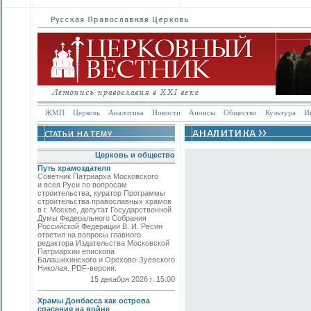
ЖМП
Церковь
Аналитика
Новости
Анонсы
Общество
Культура
И
Церковь и общество
Путь храмоздателя
Советник Патриарха Московского
и всея Руси по вопросам
строительства, куратор Программы
строительства православных храмов
в г. Москве, депутат Государственной
Думы Федерального Собрания
Российской Федерации В. И. Ресин
ответил на вопросы главного
редактора Издательства Московской
Патриархии епископа
Балашихинского и Орехово-Зуевского
Николая. PDF-версия.
15 декабря 2026 г. 15:00
Храмы Донбасса как острова
спасения на войне