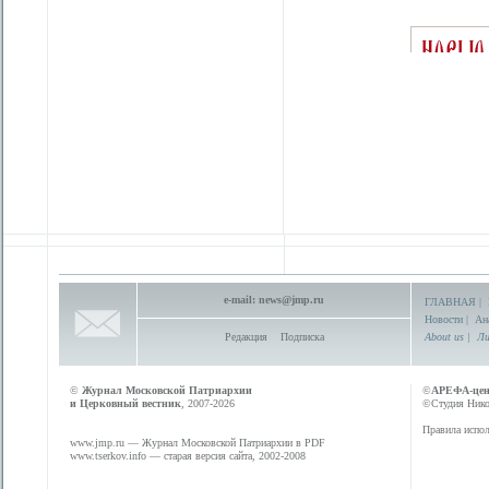
e-mail:
news@jmp.ru
ГЛАВНАЯ
|
Новости
|
Ан
Редакция
Подписка
About us
|
Ли
©
Журнал Московской Патриархии
©
АРЕФА-це
и Церковный вестник
, 2007-2026
©Студия Никол
Правила испол
www.jmp.ru
— Журнал Московской Патриархии в PDF
www.tserkov.info
— старая версия сайта, 2002-2008