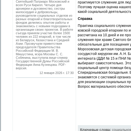
Святейший Патриарх Московский и
практикуется служение для люд
всея Руси Кирилл. Четыре дня
Поэтому лучшая оценка нашего 
архиереи и духовенство, сестры
какой социальной деятельность
милосердия и добровольцы,
руководители социальных отделов из
Справка
разных епархий и благотворительных
фондов делились опытом работы и
Практика социального служени
знакомились с новыми подходами в
организации своих проектов. В работе
ковской городской епархии по 
съезда приняли участие более 1500
рассчитана на 10 дней и ее про
человек из 222 епархий, в том числе
служения при храме Святого бл
из Беларуси, Казахстана и Средней
Азии. Прозвучали приветствия
обязательные для посещения у
председателя Правительства
Морозовская детская городская
Российской Федерации М. В.
сосудистой хирургии им. А. Н. 
Мишустина, мэра Москвы С. С.
Собянина, выступила вице-спикер
интерната (ДДИ № 15 и ПНИ № 
Государственной Думы Российской
выбирают самостоятельно. Это
Федерации Анна Кузнецова. PDF-
социальный центр помощи без
версия.
Спиридоньевская богадельня. 
12 января 2026 г. 17:30
знакомятся с системой органи
для реализации социальных про
Вопрос материального обеспеч
Ключевые слова:
социально