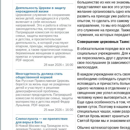
большинство из них не знакомы
представляют как все это устр
Деятельность Церкви в защиту
нерожденной жизни
желание организовать одно ил
Церковное служение по сохранению
развить на приходе уже работа
жизни детей, находящихся в утробе,
опытом, то сделать это самому
включает в себя несколько
направлений. Это и работа в области
направление, то мы его подроб
законодательства, которую ведет
это служение на приходе. Так
Патриаршая комиссия по вопросам
служения, на которых передает
семьи, защиты материнства
и детства, и просветительская
Совершение церковных Таинст
деятельность, в которой участвуют
епархии, приходы, неравнодушные
В обязательном порядке все кл
миряне, а также практическая помощь
беременным женщинам в церковных
социальных учреждениях. Для к
приютах и гуманитарных центрах.
не пересекались друг с друго
PDF-версия.
свое послушание (в зависимост
28 мая 2026 г. 16:00
милосердия.
Многодетность должна стать
В каждом учреждении есть своя
общественной нормой
необходимо соблюдать существ
Как Русская Православная Церковь
исповедать и причастить больны
борется за жизнь еще не рожденных
детей и участвует в решении
одного человека в отделении у
демографической проблемы,
священник уже успел исповедова
рассказал председатель Патриаршей
человеку нужно выговориться, 
комиссии по вопросам семьи, защиты
материнства и детства иерей Федор
Еще одна особенность в том, ч
Лукьянов. PDF-версия.
время суток. Поэтому в нашем 
25 мая 2026 г. 16:00
специальных чашах, нами разр
Святая Кровь может храниться 
Слепоглухота — не препятствие
Святой Крови мы и знакомим кл
для веры в Бога
В Новой Москве под Троицком есть
Обычно катехизаторские беседы
деревня Пучково, о которой знают