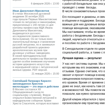
профессиональном уровне. В эт
6 февраля 2026 г. 13:00
с работой богадельни: как она
проводят с ними беседы.
Иван Данилович Мансветов
В числе ознакомительных проек
В стенах Московской духовной
академии 30 октября 2025
Его посещают и диаконы, и св
года прошли Первые Мансветовские
в общении и поддержке. Беседа
чтения по литургике и гимнографии,
важные для них духовные вопр
приуроченные к 140-летию со дня
кончины профессора МДА Ивана
помощи женщинам, оказавшимся
Даниловича Мансветова,
Мы настаиваем, чтобы во время
выдающегося русского
работа с бездомными. Беседы 
исследователя православного
богослужения. Он не только внес
людей, научиться относиться 
значительный вклад в становление
и пособие по работе с бездом
русской литургики, но и занимался
разработкой проекта церковно-
В Синодальном отделе по церк
археологических музеев при
социальной работы, а также с 
духовных учебных заведениях.
В своей преподавательской
Лучшая оценка — результат
деятельности профессор Мансветов
уделял особое внимание изучению
У нас нет системы оценки. Мы 
истории церковного искусства
в неразрывной связи с литургической
которыми мы его знакомим, и к
жизнью Церкви. PDF-версия.
отзывам. Однако считаем, что 
21 января 2026 г. 15:00
звонит и просит помощи в кон
священников попросил помочь 
Святейший Патриарх Кирилл:
его храмом. Время от времени 
заповеданное Христом
даже не знал, как начать там с
милосердие — это вера в действии
В Москве состоялся XII
и возможностей. Мы помогли ем
Общецерковный съезд по
показали, как нужно организов
социальному служению. Форум
открылся Божественной литургией в
Другой клирик обратился с про
кафедральном соборном Храме
организовали ему практику име
Христа Спасителя, которую возглавил