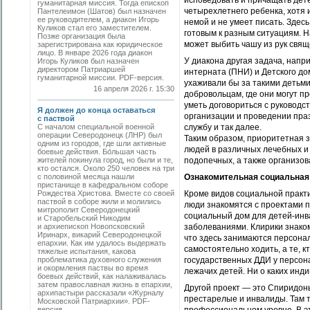
исповедовать и причащать дете
гуманитарная миссия. Тогда епископ
четырехлетнего ребенка, хотя 
Пантелеимон (Шатов) был назначен
ее руководителем, а диакон Игорь
немой и не умеет писать. Здес
Куликов стал его заместителем.
готовым к разным ситуациям. 
Позже организация была
может выбить чашу из рук свящ
зарегистрирована как юридическое
лицо. В январе 2026 года диакон
У диакона другая задача, напр
Игорь Куликов был назначен
директором Патриаршей
интерната (ПНИ) и Детского до
гуманитарной миссии. PDF-версия.
ухаживали бы за такими детьми
16 апреля 2026 г. 15:30
добровольцам, где они могут пр
уметь договориться с руковод
Я должен до конца оставаться
организации и проведении праз
с паствой
С началом специальной военной
службу и так далее.
операции Северодонецк (ЛНР) был
Таким образом, приоритетная з
одним из городов, где шли активные
людей в различных лечебных и 
боевые действия. Бо́льшая часть
жителей покинула город, но были и те,
подопечных, а также организов
кто остался. Около 250 человек на три
с половиной месяца нашли
Ознакомительная социальная
пристанище в кафедральном соборе
Рождества Христова. Вместе со своей
Кроме видов социальной практик
паствой в соборе жили и молились
люди знакомятся с проектами 
митрополит Северодонецкий
социальный дом для детей-инв
и Старобельский Никодим
и архиепископ Новопсковский
заболеваниями. Клирики знакомя
Иринарх, викарий Северодонецкой
что здесь занимаются персонал
епархии. Как им удалось выдержать
самостоятельно ходить, а те, к
тяжелые испытания, какова
проблематика духовного служения
государственных ДДИ у персона
и окормления паствы во время
лежачих детей. Ни о каких инд
боевых действий, как налаживалась
затем православная жизнь в епархии,
Другой проект — это Спиридонье
архипастыри рассказали «Журналу
престарелые и инвалиды. Там 
Московской Патриархии». PDF-
версия.