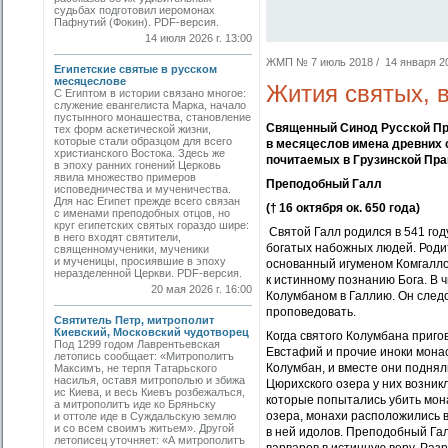
судьбах подготовил иеромонах
Пафнутий (Фокин). PDF-версия.
14 июля 2026 г. 13:00
ЖМП № 7 июль 2018 / 14 января 201
Египетские святые в русском
месяцеслове
Жития святых, 
С Египтом в истории связано многое:
служение евангелиста Марка, начало
пустынного монашества, становление
Священный Синод Русской Пра
тех форм аскетической жизни,
которые стали образцом для всего
в месяцеслов имена древних 
христианского Востока. Здесь же
почитаемых в Грузинской Пр
в эпоху ранних гонений Церковь
явила множество примеров
Преподобный Галл
исповедничества и мученичества.
Для нас Египет прежде всего связан
(† 16 октября ок. 650 года)
с именами преподобных отцов, но
круг египетских святых гораздо шире:
Святой Галл родился в 541 году
в него входят святители,
богатых набожных людей. Роди
священномученики, мученики
и мученицы, просиявшие в эпоху
основанный игуменом Комгалло
неразделенной Церкви. PDF-версия.
к истинному познанию Бога. В
20 мая 2026 г. 16:00
Колумбаном в Галлию. Он следо
проповедовать.
Святитель Петр, митрополит
Киевский, Московский чудотворец
Когда святого Колумбана пригов
Под 1299 годом Лаврентьевская
Евстафий и прочие иноки мона
летопись сообщает: «Митрополитъ
Колумбан, и вместе они подня
Максимъ, не терпя Татарьского
насилья, оставя митрополью и збижа
Цюрихского озера у них возни
ис Киева, и весь Киевъ розбежалъся,
которые попытались убить мона
а митрополитъ иде ко Бряньску
озера, монахи расположились в
и оттоле иде в Суждальскую землю
и со всем своимъ житьем». Другой
в ней идолов. Преподобный Га
летописец уточняет: «А митрополитъ