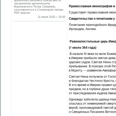
* * *
архипелага начались поиски места
захоронения архиепископа
Православная иконография и
Воронежского Петра (Зверева),
скончавшегося в Соловецком лагере.
Существует православная икон
PDF-версия.
11 июня 2025 г. 18:00
Свидетельство о почитании
у
Почитание преподобного Фрид
Ирландии, Англии.
Равноапостольные царь Иве
(† около 364 года)
В начале IV века по воле Бож
в Иверию прибыла святая дева 
царских садов. Святая Нина ст
пребывания. В поисках этой Р
в Мцхету, — раввином Авиафаро
Святая Нина получила от Госп
и благодатью Честного Креста,
В это время в Иверии правил ц
предков, но в глубине души тя
от преследования иудеев Авиаф
Однажды заболела царица Нана
спаслась от неминуемой смерт
верой, проповедуемой святой 
о Священных Писаниях Ветхого