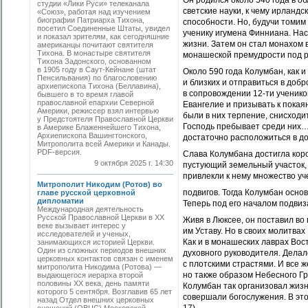
Он родился около 540 года в о
студии «Лики Руси» телеканала
светские науки, к чему ирланд
«Союз», работая над изучением
биографии Патриарха Тихона,
способности. Но, будучи томим
посетил Соединенные Штаты, увидел
ученику игумена Фин­ниана. Н
и показал зрителям, как сегодняшние
жизни. Затем он стал монахом 
американцы почитают святителя
Тихона. В монастыре святителя
монашеской премудрости под р
Тихона Задонского, основанном
в 1905 году в Саут-Кейнане (штат
Около 590 года Колумбан, как 
Пенсильвания) по благословению
и близких и отправиться в добр
архиепископа Тихона (Беллавина),
в сопровождении 12-ти ученико
бывшего в то время главой
православной епархии Северной
Евангелие и призывать к пока
Америки, режиссер взял интервью
были в них терпение, снисходи
у Предстоятеля Православной Церкви
Господь пребывает среди них… 
в Америке Блаженнейшего Тихона,
Архиепископа Вашингтонского,
достаточно расположиться в до
Митрополита всей Америки и Канады.
PDF-версия.
Слава Колумбана достигла коро
9 октября 2025 г. 14:30
пустующий земельный участок, 
привлекли к нему множество уч
Митрополит Никодим (Ротов) во
подвигов. Тогда Колумбан осно
главе русской церковной
дипломатии
Теперь под его началом подвиз
Международная деятельность
Русской Православной Церкви в ХХ
Живя в Люксее, он поставил в
веке вызывает интерес у
им Уставу. Но в своих молитва
исследователей и ученых,
Как и в монашеских лаврах Вос
занимающихся историей Церкви.
Один из сложных периодов внешних
духовного руководителя. Делал
церковных контактов связан с именем
с плотскими страстями. И все 
митрополита Никодима (Ротова) —
но также образом Небесного Гр
выдающегося иерарха второй
половины ХХ века, день памяти
Колумбан так организовал жизн
которого 5 сентября. Возглавив 65 лет
совершали богослужения. В эт
назад Отдел внешних церковных