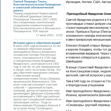
Святой Патриарх Тихон,
Ирландии, Англии, США, Австр
Константинопольская Патриархия
и советский обновленческий
раскол
Период управления Православной
Преподобный Фридолин Зеки
Российской Церковью святым
Патриархом Тихоном (1917–1925)
Святой Фридолин родился в V в
был ознаменован значительным
проповедью стяжал добрую слав
ухудшением взаимоотношений
странствующим миссионером, по
Константинопольского и Московского
Патриархатов. PDF-версия.
эпохи. Прибыв в Пуатье (Пикта
17 июля 2025 г. 13:00
основанного некогда епископо
и ввел прекрасную монашескую
История одного обретения мощей
Епископ Иларий открыл Фридоли
В июне 2025 года исполняется 25 лет
со времени обретения мощей
к королю Хлодвигу, чтобы тот 
преподобного Иисуса Анзерского,
вторжениями варваров. Через 
основателя Голгофо-Распятского
и повелел собираться в дорогу,
скита, скончавшегося в 1720 году,
и священномученика Владимира
Швейцарии.
Введенского, скончавшегося в 1931
году в том же, но уже превращенном
В конце странствий Фридолин о
в лагерь скиту на острове Анзер. Эти
на Констанцском озере, недал
два обретения неразрывно связаны
жителей, святой испросил у кор
с обретением мощей
священномученика Петра (Зверева),
Там в 540 году он отошел ко Г
архиепископа Воронежского. Обо
всем этом рассказывает участник
и благодатным утешением.
событий — церковный историк,
агиограф, доктор исторических наук
Имя преподобного Фридолина 
архимандрит Дамаскин (Орловский),
Иоанна, архиепископа Шанхайск
возглавлявший в 1999 году рабочую
группу при Синодальной комиссии по
Имя преподобного Фридолина 
канонизации святых. Тогда по
«Синаксарь» (русский перевод: С
благословению Патриарха Алексия II
на острове Анзер Соловецкого