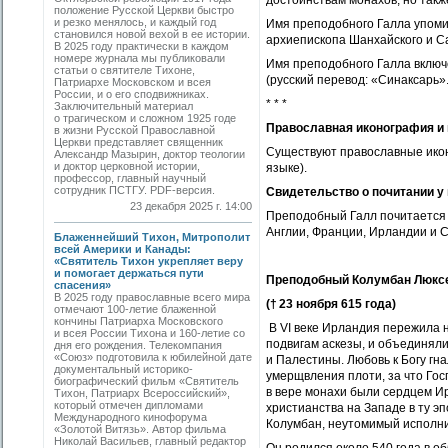
достоинствам монахов, но так
положение Русской Церкви быстро
и резко менялось, и каждый год
Имя преподобного Галла упоми
становился новой вехой в ее истории.
архиепископа Шанхайского и С
В 2025 году практически в каждом
номере журнала мы публиковали
Имя преподобного Галла вклю
статьи о святителе Тихоне,
(русский перевод: «Синаксарь». 
Патриархе Московском и всея
России, и о его сподвижниках.
* * *
Заключительный материал
о трагическом и сложном 1925 годе
Православная иконография
и
в жизни Русской Православной
Церкви представляет священник
Существуют православные икон
Александр Мазырин, доктор теологии
и доктор церковной истории,
языке).
профессор, главный научный
сотрудник ПСТГУ. PDF-версия.
Свидетельство о почитании
у
23 декабря 2025 г. 14:00
Преподобный Галл почитается 
Англии, Франции, Ирландии и 
Блаженнейший Тихон, Митрополит
всей Америки и Канады:
«Святитель Тихон укрепляет веру
и помогает держаться пути
Преподобный Колумбан Люкс
спасения»
В 2025 году православные всего мира
(† 23 ноября 615 года)
отмечают 100-летие блаженной
кончины Патриарха Московского
В VI веке Ирландия пережила 
и всея России Тихона и 160-летие со
подвигам аскезы, и объединял
дня его рождения. Телекомпания
«Союз» подготовила к юбилейной дате
и Палестины. Любовь к Богу гн
документальный историко-
умерщвления плоти, за что Го
биографический фильм «Святитель
в вере монахи были сердцем И
Тихон, Патриарх Всероссийский»,
который отмечен дипломами
христианства на Западе в ту эп
Международного кинофорума
Колумбан, неутомимый исполни
«Золотой Витязь». Автор фильма
Николай Васильев, главный редактор