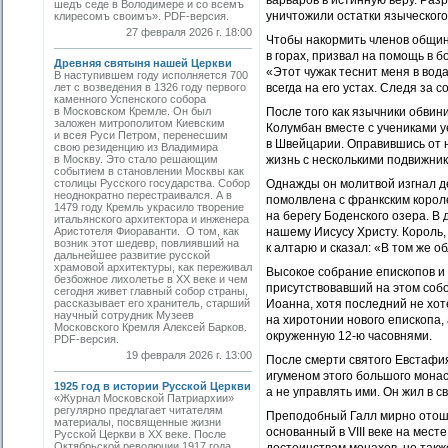
варваров в истинную веру. Раз
шедъ седе в Володимере и со всемъ
уничтожили остатки языческого
клиресомъ своимъ». PDF-версия.
27 февраля 2026 г. 18:00
Чтобы накормить членов общин
в горах, призвал на помощь в б
Древняя святыня нашей Церкви
«Этот чужак теснит меня в вод
В наступившем году исполняется 700
лет с возведения в 1326 году первого
всегда на его устах. Следя за 
каменного Успенского собора
в Московском Кремле. Он был
После того как язычники обви
заложен митрополитом Киевским
Колумбан вместе с учениками уе
и всея Руси Петром, перенесшим
в Швейцарии. Оправившись от н
свою резиденцию из Владимира
в Москву. Это стало решающим
жизнь с несколькими подвижник
событием в становлении Москвы как
столицы Русского государства. Собор
Однажды он молитвой изгнал де
неоднократно перестраивался. А в
помолвлена с франкским короле
1479 году Кремль украсило творение
на берегу Боденского озера. В
итальянского архитектора и инженера
Аристотеля Фиораванти. О том, как
нашему Иисусу Христу. Король,
возник этот шедевр, повлиявший на
к алтарю и сказал: «В том же о
дальнейшее развитие русской
храмовой архитектуры, как переживал
Высокое собрание епископов и 
безбожное лихолетье в ХХ веке и чем
присутствовавший на этом собо
сегодня живет главный собор страны,
рассказывает его хранитель, старший
Иоанна, хотя последний не хот
научный сотрудник Музеев
на хиротонии нового епископа, 
Московского Кремля Алексей Барков.
окруженную 12-ю часовнями.
PDF-версия.
19 февраля 2026 г. 13:00
После смерти святого Евстафия
игуменом этого большого монас
1925 год в истории Русской Церкви
а не управлять ими. Он жил в 
«Журнал Московской Патриархии»
регулярно предлагает читателям
Преподобный Галл мирно отошел
материалы, посвященные жизни
основанный в VIII веке на мест
Русской Церкви в ХХ веке. После
Октябрьской революции 1917 года