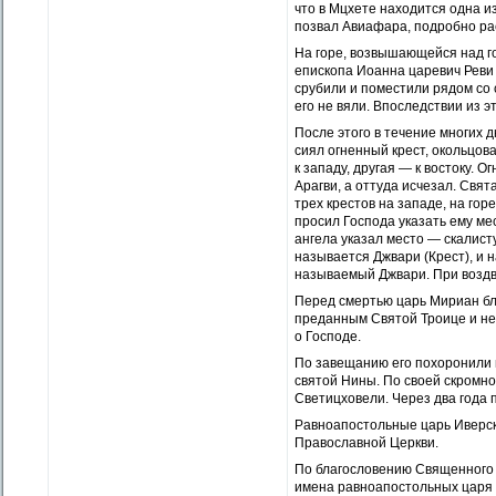
что в Мцхете находится одна и
позвал Авиафара, подробно рас
На горе, возвышающейся над г
епископа Иоанна царевич Реви 
срубили и поместили рядом со 
его не вяли. Впоследствии из э
После этого в течение многих 
сиял огненный крест, окольцов
к западу, другая — к востоку. 
Арагви, а оттуда исчезал. Св
трех крестов на западе, на гор
просил Господа указать ему ме
ангела указал место — скалисту
называется Джвари (Крест), и 
называемый Джвари. При воздви
Перед смертью царь Мириан бл
преданным Святой Троице и не
о Господе.
По завещанию его похоронили 
святой Нины. По своей скромн
Светицховели. Через два года 
Равноапостольные царь Иверск
Православной Церкви.
По благословению Священного 
имена равноапостольных царя 