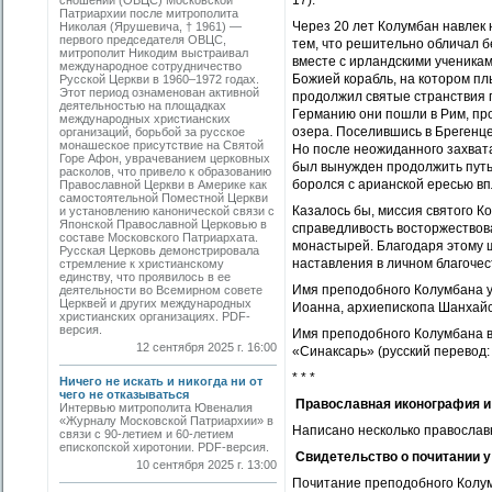
17).
сношений (ОВЦС) Московской
Патриархии после митрополита
Через 20 лет Колумбан навлек н
Николая (Ярушевича, † 1961) —
первого председателя ОВЦС,
тем, что решительно обличал б
митрополит Никодим выстраивал
вместе с ирландскими ученикам
международное сотрудничество
Божией корабль, на котором пл
Русской Церкви в 1960–1972 годах.
Этот период ознаменован активной
продолжил святые странствия п
деятельностью на площадках
Германию они пошли в Рим, пр
международных христианских
озера. Поселившись в Брегенце
организаций, борьбой за русское
монашеское присутствие на Святой
Но после неожиданного захвата
Горе Афон, уврачеванием церковных
был вынужден продолжить путь
расколов, что привело к образованию
боролся с арианской ересью вп
Православной Церкви в Америке как
самостоятельной Поместной Церкви
Казалось бы, миссия святого К
и установлению канонической связи с
Японской Православной Церковью в
справедливость восторжествова
составе Московского Патриархата.
монастырей. Благодаря этому 
Русская Церковь демонстрировала
наставления в личном благочес
стремление к христианскому
единству, что проявилось в ее
Имя преподобного Колумбана у
деятельности во Всемирном совете
Церквей и других международных
Иоанна, архиепископа Шанхайск
христианских организациях. PDF-
версия.
Имя преподобного Колумбана 
12 сентября 2025 г. 16:00
«Синаксарь» (русский перевод: С
* * *
Ничего не искать и никогда ни от
чего не отказываться
Православная иконография и
Интервью митрополита Ювеналия
«Журналу Московской Патриархии» в
Написано несколько православ
связи с 90-летием и 60-летием
епископской хиротонии. PDF-версия.
Свидетельство о почитании
у
10 сентября 2025 г. 13:00
Почитание преподобного Колу