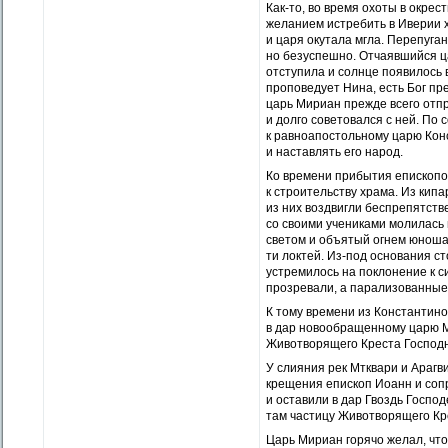
Как-то, во время охоты в окре
желанием истребить в Иверии х
и царя окутала мгла. Перепуга
но безуспешно. Отчаявшийся ца
отступила и солнце появилось в
проповедует Нина, есть Бог пр
царь Мириан прежде всего отпр
и долго советовался с ней. По
к равноапостольному царю Конс
и наставлять его народ.
Ко времени прибытия епископо
к строительству храма. Из кипа
из них воздвигли беспрепятств
со своими учениками молилась 
светом и объятый огнем юноша 
ти локтей. Из-под основания c
устремилось на поклонение к с
прозревали, а парализованные 
К тому времени из Константин
в дар новообращенному царю Ми
Животворящего Креста Господн
У слияния рек Мтквари и Арагви
крещения епископ Иоанн и соп
и оставили в дар Гвоздь Госпо
там частицу Животворящего Кр
Царь Мириан горячо желал, что