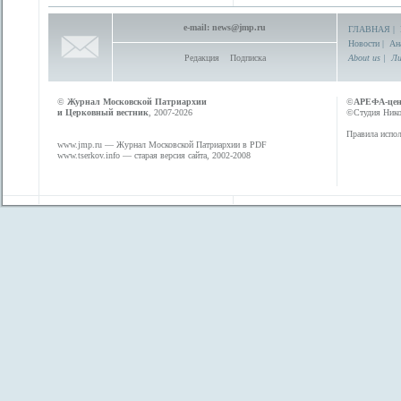
e-mail:
news@jmp.ru
ГЛАВНАЯ
|
Новости
|
Ан
Редакция
Подписка
About us
|
Ли
©
Журнал Московской Патриархии
©
АРЕФА-це
и Церковный вестник
, 2007-2026
©Студия Никол
Правила испол
www.jmp.ru
— Журнал Московской Патриархии в PDF
www.tserkov.info
— старая версия сайта, 2002-2008