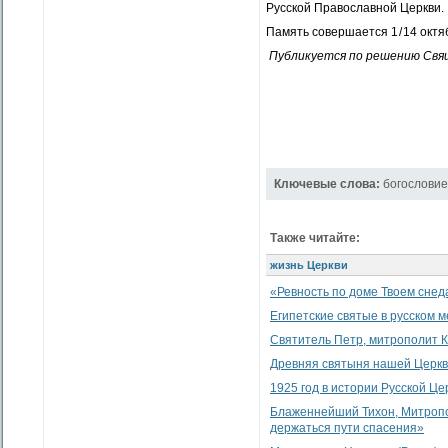
Русской Православной Церкви.
Память совершается 1 / 14 октя
Публикуется по решению Свящ
Ключевые слова:
богословие
Также читайте:
жизнь Церкви
«Ревность по доме Твоем снеда
Египетские святые в русском 
Святитель Петр, митрополит К
Древняя святыня нашей Церк
1925 год в истории Русской Це
Блаженнейший Тихон, Митропол
держаться пути спасения»