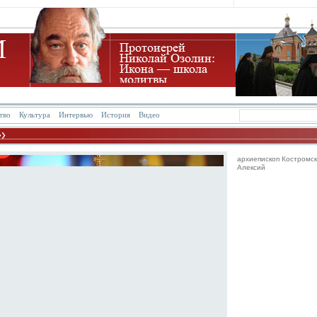
тво
Культура
Интервью
История
Видео
архиепископ Костромск
Алексий