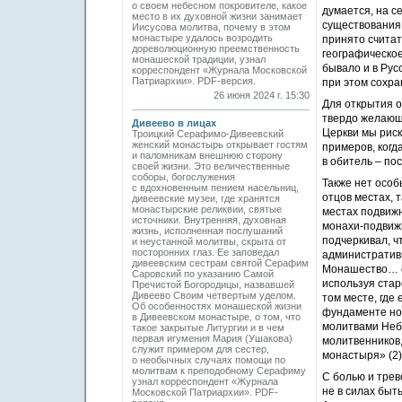
о своем небесном покровителе, какое
думается, на с
место в их духовной жизни занимает
существования 
Иисусова молитва, почему в этом
монастыре удалось возродить
принято считат
дореволюционную преемственность
географическое
монашеской традиции, узнал
бывало и в Рус
корреспондент «Журнала Московской
Патриархии». PDF-версия.
при этом сохра
26 июня 2024 г. 15:30
Для открытия о
твердо желающи
Дивеево в лицах
Церкви мы риск
Троицкий Серафимо-Дивеевский
женский монастырь открывает гостям
примеров, когд
и паломникам внешнюю сторону
в обитель – по
своей жизни. Это величественные
соборы, богослужения
Также нет особ
с вдохновенным пением насельниц,
отцов местах, 
дивеевские музеи, где хранятся
монастырские реликвии, святые
местах подвижн
источники. Внутренняя, духовная
монахи-подвижн
жизнь, исполненная послушаний
подчеркивал, ч
и неустанной молитвы, скрыта от
посторонних глаз. Ее заповедал
административ
дивеевским сестрам святой Серафим
Монашество… ес
Саровский по указанию Самой
используя стар
Пречистой Богородицы, назвавшей
Дивеево Своим четвертым уделом.
том месте, где
Об особенностях монашеской жизни
фундаменте нов
в Дивеевском монастыре, о том, что
молитвами Небе
такое закрытые Литургии и в чем
первая игумения Мария (Ушакова)
молитвенников,
служит примером для сестер,
монастыря» (2)
о необычных случаях помощи по
молитвам к преподобному Серафиму
С болью и трев
узнал корреспондент «Журнала
не в силах быт
Московской Патриархии». PDF-