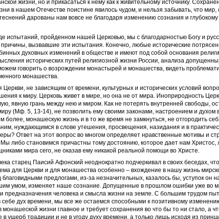
нской жизни, но и прикасаться к нему как к живительному источнику. Сохране
ни в нашем Отечестве поистине явилось чудом, и нельзя забывать, что мир, 
теснений дарованы нам вовсе не благодаря изменению сознания и глубоком
е испытаний, пройденном нашей Церковью, мы с благодарностью Богу и рус
 причины, вызвавшие эти испытания. Конечно, любые исторические потрясе
бинных духовных изменений в обществе и имеют под собой основания религи
мысления исторических путей религиозной жизни России, анализа допущенны
можем говорить о возрождении монастырей и монашества, видеть проблемати
менного монашества.
Церкви, не зависящим от времени, культурных и исторических условий вопро
шения к миру. Церковь живет в мире, но она не от мира. Иноприродность Цер
ую, явную грань между нею и миром. Как не потерять внутренней свободы, ос
миру (Мф. 5, 13-14), не позволить ему своими законами, настроением и духом 
ем более, монашескую жизнь и в то же время не замкнуться, не отгородить се
ним, нуждающимся в слове утешения, просвещения, назидания и в практичес
еры? Ответ на этот вопрос во многом определяет нравственные мотивы и с
. Мы либо становимся причастны тому достоянию, которое дает нам Христос,
никами мира сего, не оказав ему никакой реальной помощи во Христе.
ека старец Паисий Афонский неоднократно подчеркивал в своих беседах, что
ма для Церкви и для монашества особенно – вхождение в нашу жизнь мирско
 благовидными предлогами, из-за незначительных, казалось бы, уступок он н
шим умом, изменяет наше сознание. Допущенные в прошлом ошибки уже во м
и предназначения человека и смысла жизни на земле. С большим трудом пы
 себе дух времени, мы все же остаемся способными к позитивному изменени
 в монашеской жизни главное и требует сохранения во что бы то ни стало, а ч
е в ущерб традиции и не в угоду духу времени, а только лишь исходя из принц