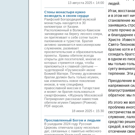
13 августа 2025 г. 14:00
людей.
Итак, восстана
Стены монастыря нужно
и в этом нет н
возводить в своем сердце
Раифский Богородицкий мужской
становление жи
монастырь находится в 30
занявшись стр
километрах от Казани.
стало прочно а
Расположенный в Волжско-Камском
заповеднике на берегу лесного озера,
и благодарнее 
он притягивает к себе сотни тысяч
Христе. Извест
паломников и туристов. Братия
Свято-Тихоново
активно занимается миссионерским
служением, развивает
братию хотя и 
просветительские и образовательные
созидать братс
проекты. Храмы обители всегда
в одном из пис
открыты для посетителей, многие из
которых стремятся сюда, чтобы
мы только-толь
приложиться к главной святыне —
суету внешнего
чудотворной «Грузинской» иконе
терпении. Эти 
Божией Матери. Почему духовником
братии должен быть только игумен,
Преодоление в
как изменилось новое поколение
иноков, в чем специфика
напряжения сил
православной миссии в Татарстане
благоустраивае
и может ли братия пользоваться
обратное: мы 
смартфонами, «Журналу Московской
Патриархии» рассказал наместник
Из этого же во
обители игумен Гавриил (Рожнов).
PDF-версия.
проблема иного
18 июня 2025 г. 15:30
сестричества в
служение, пало
Прославленный Богом и людьми
средство решен
В ушедшем 2024 году Русская
средой, в кото
Церковь отмечала сразу несколько
дат, связанных с памятью небесного
отсечении свое
покровителя Уральской земли —