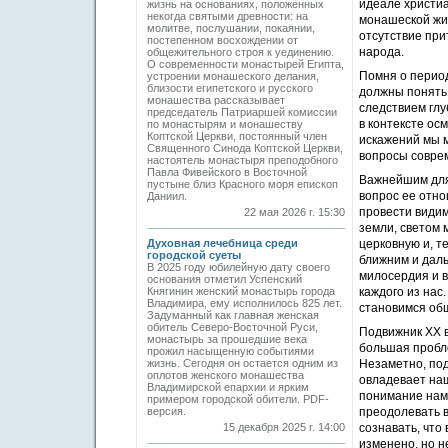
идеале христиа
жизнь на основаниях, положенных
некогда святыми древности: на
монашеской жиз
молитве, послушании, покаянии,
отсутствие при
постепенном восхождении от
народа.
общежительного строя к уединению.
О современности монастырей Египта,
Помня о период
устроении монашеского делания,
близости египетского и русского
должны понять
монашества рассказывает
следствием глу
председатель Патриаршей комиссии
в контексте ос
по монастырям и монашеству
Коптской Церкви, постоянный член
искажений мы 
Священного Синода Коптской Церкви,
вопросы совре
настоятель монастыря преподобного
Павла Фивейского в Восточной
Важнейшим для 
пустыне близ Красного моря епископ
вопрос ее отно
Даниил.
провести видим
22 мая 2026 г. 15:30
земли, светом 
Духовная лечебница среди
церковную и, т
городской суеты
ближним и даль
В 2025 году юбилейную дату своего
милосердия и в
основания отметил Успенский
Княгинин женский монастырь города
каждого из нас
Владимира, ему исполнилось 825 лет.
становимся общ
Задуманный как главная женская
обитель Северо-Восточной Руси,
Подвижник ХХ в
монастырь за прошедшие века
большая пробле
прожил насыщенную событиями
жизнь. Сегодня он остается одним из
Незаметно, под
оплотов женского монашества
овладевает на
Владимирской епархии и ярким
понимание нам
примером городской обители. PDF-
версия.
преодолевать в
15 декабря 2025 г. 14:00
сознавать, что
изменено, но н