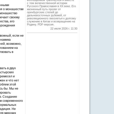
воплощением трагической и вместе
с тем величественной истории
енными
Русского Православия в XX веке. Его
ря о монашестве
жизненный путь пролег от
оренбургских степей до
 монашество
дальневосточных рубежей, от
вечает своему
революционного лихолетья к долгому
ества, его
служению в Китае и возвращению на
Родину. PDF-версия.
озрождения
22 июля 2026 г. 11:30
вожный, если не
инамика
ней, возможно,
упованием на
твовать в
ать в двух
астырских
 ремесел и
жен и что нет
облем этой
сь бы. Мы не
ировать
в. Создание
ем современного
 нормальных
адиция. Не
ля мирских