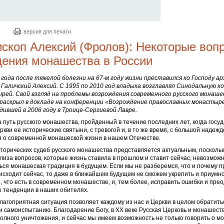
версия для печати
скоп Алексий (Фролов): Некоторые воп
ения монашества в России
 года после тяжелой болезни на 67-м году жизни преставился ко Господу а
Галичский Алексий. С 1995 по 2010 год владыка возглавлял Синодальную к
рей. Свой взгляд на проблемы возрождения современного русского монаше
 раскрыл в докладе на конференции «Возрождение православных монастыр
дившей в 2006 году в Троице-Сергиевой Лавре.
 путь русского монашества, пройденный в течение последних лет, когда госу
кви ее исторические святыни, с тревогой и, в то же время, с большой надежд
 о современной монашеской жизни в нашем Отечестве.
орических судеб русского монашества представляется актуальным, поскольк
лиза вопросов, которые жизнь ставила в прошлом и ставит сейчас, невозможн
ься монашеская традиция в будущем. Если мы не разберемся, что и почему п
сходит сейчас, то даже в ближайшем будущем не сможем укрепить и приумн
 что есть в современном монашестве, и, тем более, исправить ошибки и пре
 тенденции в наших обителях.
агоприятная ситуация позволяет каждому из нас и Церкви в целом обратить
 самоиспытанию. Благодарение Богу, в ХХ веке Русская Церковь и монашест
олного уничтожения, и сейчас мы имеем возможность не только говорить о м