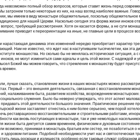
ада невозможен полный обзор вопросов, которые ставит жизнь перед соврем
ы затронем только некоторые из них, на наш взгляд наиболее важные. Гово
ении, мы имеем в виду монастыри общежительные, поскольку общежительное
адиционно для нашей Церкви. Насколько сегодня эта форма жизни иноков от
вопрос, требующий рассмотрения. Хотя он касается формы, а не сути монаш
имание приводит к переориентации на иные, не главные цели в процессе в
 и нарастающая динамика этих изменений нередко приобретает характер тре
жающий. Нам не известно, что ждет нас в наступившем тысячелетии, как эта д
нституте монашества. Но сколько бы не менялась историческая ситуация, а с 
иноков, не могут измениться сами идеалы и цель этой жизни. С надеждой и 
ысел Божий мы можем говорить, что стремление к монашеству будет присутс
а времен.
ли, лучше сказать, становление жизни в наших монастырях можно рассматрив
тах. Первый – это внешняя деятельность, связанная с восстановлением мон
ний, налаживанием быта, развитием хозяйства, возрождением монастырских
социального служения. Было бы неверно утверждать, что этот аспект малова
 придавать этой деятельности большого значения. Практическое решение пр
ырской жизни заставляет отнестись к ним более серьезно, чем порой хотело
ечь реставрационно-восстановительными и строительными работами, игнор
ности как вновь поступающих в монастыри, так и уже немолодых насельнико
ля жизни быта диктуется самим временем, физическим и духовным состояни
 ли возможно, принимая в монастырь братьев или сестер, не позаботиться о
 и здоровом питании. Подобной необходимости учит нас и святоотеческая тр
тить лишь роскоши и излишеств, особенно если таковые служат соблазном д