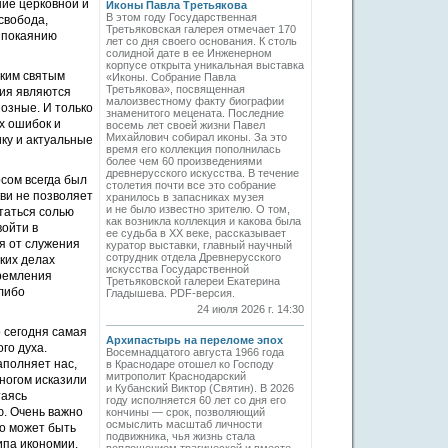
ние церковной и
Иконы Павла Третьякова
В этом году Государственная
свобода,
Третьяковская галерея отмечает 170
у покаянию
лет со дня своего основания. К столь
солидной дате в ее Инженерном
корпусе открыта уникальная выставка
ским святым
«Иконы. Собрание Павла
Третьякова», посвященная
ния являются
малоизвестному факту биографии
озные. И только
знаменитого мецената. Последние
х ошибок и
восемь лет своей жизни Павел
Михайлович собирал иконы. За это
ку и актуальные
время его коллекция пополнилась
более чем 60 произведениями
древнерусского искусства. В течение
сом всегда был
столетия почти все это собрание
кви не позволяет
хранилось в запасниках музея
и не было известно зрителю. О том,
таться солью
как возникла коллекция и какова была
войти в
ее судьба в ХХ веке, рассказывает
бя от служения
куратор выставки, главный научный
сотрудник отдела Древнерусского
ких делах
искусства Государственной
тремления
Третьяковской галереи Екатерина
 либо
Гладышева. PDF-версия.
24 июля 2026 г. 14:30
 сегодня самая
Архипастырь на переломе эпох
го духа.
Восемнадцатого августа 1966 года
аполняет нас,
в Краснодаре отошел ко Господу
митрополит Краснодарский
ногом исказили
и Кубанский Виктор (Святин). В 2026
таясь
году исполняется 60 лет со дня его
ю. Очень важно
кончины — срок, позволяющий
осмыслить масштаб личности
то может быть
подвижника, чья жизнь стала
ипа икономии.