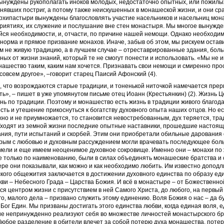
нуждены рукополагать иноков молодых, недостаточно опытных, или пожилых
нявших постриг, а потому также неискушенных в монашеской жизни, и они ср
рхипастыри вынуждены благословлять участие насельников и насельниц мон
риятиях, их служение и послушание вне стен монастыря. Мы многое вынужде
ся необходимости, и, отчасти, по причине нашей немощи. Однако необходим
ь норма и прямое призвание монахов. Иначе, забыв об этом, мы рискуем оста
 не живую традицию, а в лучшем случае – отреставрированные здания, бол
нных от жизни знаний, который те не смогут понести и использовать. «Мы не 
ашество таким, каким нам хочется. Признавать свои немощи и смиренно про
совсем другое», –говорит старец Паисий Афонский (4).
 что возрождаются старые традиции, и тоненькой ниточкой намечается пре
ь», – пишет в уже упомянутом письме отец Иоанн (Крестьянкин) (2). Жизнь Ц
нь по традиции. Поэтому и монашество есть жизнь в традиции живого благода
ть и утешение прикоснуться к богатству духовного опыта наших отцов. Но ес
но и не приумножается, то становится невостребованным, дух теряется, тр
Уходят из земной жизни последние опытные наставники, прошедшие настоящи
ия, пути испытаний и скорбей. Этим они приобретали обильные дарования о
орым с любовью и духовным рассуждением могли врачевать последующее бол
мели и еще имеем неоценимое духовное сокровище. Именно они – монахи по 
е только по наименованию, были в силах объединять монашеские братства и 
ре они показывали, как можно и как необходимо любить. Им известно доподли
ого общежития заключается в достижении духовного единства по образу ед
ви – Небесного Града – Царства Божия. И всё в монастыре – от Божественно
ся центром жизни с присутствием в ней Самого Христа, до любого, на первый
о, малого дела – призвано служить этому единению. Воля Божия о нас – да б
ак Бог Един. Мы призваны достигать этого единства любви, когда единая воля, 
ие непринужденно реализуют себя во множестве личностей монастырского бр
Любое разделение в обители влечет за собой потерю духа монашества, потер