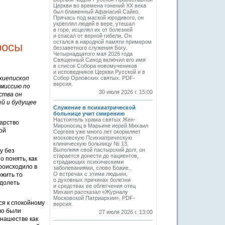
Церкви во времена гонений XX века
был блаженный Афанасий Сайко.
Прячась под маской юродивого, он
укреплял людей в вере, утешал
в горе, исцелял их от болезней
и спасал от верной гибели. Он
остался в народной памяти примером
росы
беззаветного служения Богу.
Четырнадцатого мая 2026 года
Священный Синод включил его имя
в список Собора новомучеников
и исповедников Церкви Русской и в
рхиепископ
Собор Орловских святых. PDF-
версия.
омиссию по
30 июля 2026 г. 15:00
ства он
ей и будущее
Служение в психиатрической
больнице учит смирению
Настоятель храма святых Жен-
дарство
Мироносиц в Марьине иерей Михаил
ой
Сергеев уже много лет окормляет
московскую Психиатрическую
клиническую больницу № 13.
Выполняя свой пастырский долг, он
у без
старается донести до пациентов,
о понять, как
страдающих психическими
роисходило в
заболеваниями, слово Божие.
О встречах с этими людьми,
ожить то
о духовных причинах болезни
одолеть
и средствах ее облегчения отец
Михаил рассказал «Журналу
Московской Патриархии». PDF-
ся к спокойному
версия.
во были
27 июля 2026 г. 13:00
онашестве как