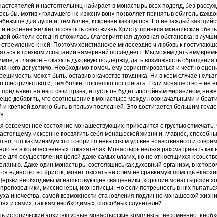
 настоятелей и настоятельниц набирает в монастырь всех подряд, без рассуж
ось бы, мотив «грядущего не изжену вон» позволяет принять в обитель каждог
ибежище для души и, тем более, искренне кающегося. Но не каждый кающийс
в и искренне желает посвятить свою жизнь Христу, принеся монашеские обеты.
ждой обители сегодня сложилась благоприятная духовная обстановка; в лучши
 стремление к ней. Поэтому христианское милосердие и любовь к поступающ
яться в трезвом испытании намерений последнего. Мы можем дать ему време
мое, а главное – оказать духовную поддержку, дать возможность обращения 
для него допустимо. Необходимо помочь ему сориентироваться и честно оцен
решимость, может быть, оставив в качестве трудника. Ни в коем случае нельз
о (сестричество) и, тем более, поспешно постригать. Если монашество – не ег
 предъявит на него свои права, и пусть он будет достойным мирянином, неж
 еще добавить, что соотношение в монастыре между новоначальными и брат
и крепкой должно быть в пользу последней. Это достигается большим трудом
я.
я современное состояние монашествующих, приходится с грустью отмечать, 
стоящему, искренне посвятить себя монашеской жизни и, главное, способных 
ятно, что как минимум это говорит о невысоком уровне нравственности совре
ело не в количественных показателях. Монастырь нельзя рассматривать как 
е для осуществления целей даже самых благих, но не относящихся к собств
ланию. Даже один монастырь, состоявшись как духовный организм, в котором
ся единство во Христе, может оказать ни с чем не сравнимую помощь епархии
, Церкви необходимы монашествующие священники, хорошие монастырские хо
 проповедники, миссионеры, иконописцы. Но если потребность в них пытатьс
уха иночества, самой возможности становления подлинно монашеской жизни,
лях и самих, так нам необходимых, способных служителей.
ь исторические архитектурные монастырские комплексы, несомненно, необх