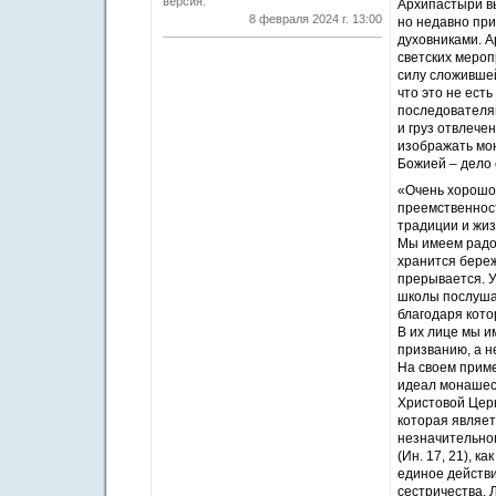
версия.
Архипастыри вы
8 февраля 2024 г. 13:00
но недавно при
духовниками. А
светских мероп
силу сложившей
что это не ест
последователям
и груз отвлече
изображать мон
Божией – дело 
«Очень хорошо,
преемственност
традиции и жиз
Мы имеем радос
хранится береж
прерывается. 
школы послушан
благодаря кот
В их лице мы и
призванию, а н
На своем приме
идеал монашеск
Христовой Церк
которая являет
незначительног
(Ин. 17, 21), к
единое действ
сестричества. 