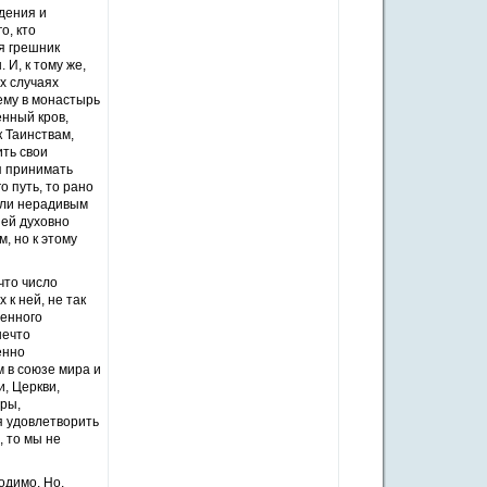
дения и
о, кто
я грешник
 И, к тому же,
х случаях
ему в монастырь
нный кров,
к Таинствам,
ить свои
я принимать
о путь, то рано
ели нерадивым
ией духовно
, но к этому
что число
к ней, не так
менного
нечто
енно
 в союзе мира и
, Церкви,
ры,
я удовлетворить
 то мы не
одимо. Но,