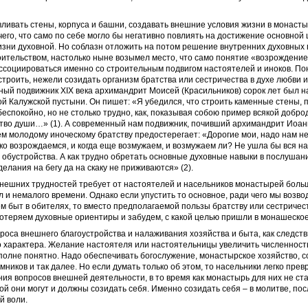
вливать стены, корпуса и башни, создавать внешние условия жизни в монаст
ичего, что само по себе могло бы негативно повлиять на достижение основной 
зни духовной. Но соблазн отложить на потом решение внутренних духовных 
оительством, настолько ныне возымел место, что само понятие «возрождени
ссоциироваться именно со строительным подвигом настоятелей и иноков. Пон
строить, нежели созидать организм братства или сестричества в духе любви и
ный подвижник ХIХ века архимандрит Моисей (Красильников) сорок лет был 
й Калужской пустыни. Он пишет: «Я убедился, что строить каменные стены, п
беспокойно, но не столько трудно, как, показывая собою пример всякой добро
тво души…» (1). А современный нам подвижник, почивший архимандрит Иоан
ем молодому иноческому братству предостерегает: «Дорогие мои, надо нам не
ко возрождаемся, и когда еще возмужаем, и возмужаем ли? Не ушла бы вся на
 обустройства. А как трудно обретать основные духовные навыки в послушани
делания на бегу да на скаку не приживаются» (2).
нешних трудностей требует от настоятелей и насельников монастырей боль
 и немалого времени. Однако если упустить то основное, ради чего мы возво
м быт в обителях, то вместо предполагаемой пользы братству или сестричес
потеряем духовные ориентиры и забудем, с какой целью пришли в монашеско
проса внешнего благоустройства и налаживания хозяйства и быта, как следств
 характера. Желание настоятеля или настоятельницы увеличить численност
полне понятно. Надо обеспечивать богослужение, монастырское хозяйство, 
мников и так далее. Но если думать только об этом, то насельники легко пре
ия вопросов внешней деятельности, в то время как монастырь для них не ст
рой они могут и должны созидать себя. Именно созидать себя – в молитве, по
й воли.