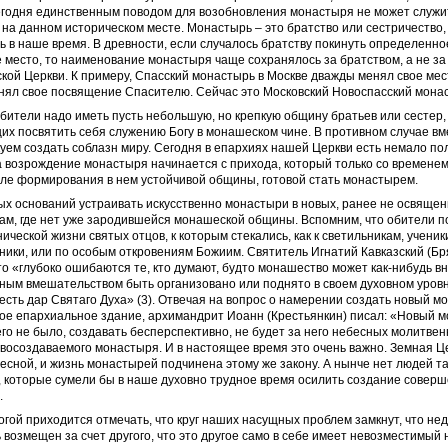
егодня единственным поводом для возобновления монастыря не может служит
на данном историческом месте. Монастырь – это братство или сестричество, 
ь в наше время. В древности, если случалось братству покинуть определенно
 место, то наименование монастыря чаще сохранялось за братством, а не за 
ской Церкви. К примеру, Спасский монастырь в Москве дважды менял свое ме
нял свое посвящение Спасителю. Сейчас это Московский Новоспасский мона
бители надо иметь пусть небольшую, но крепкую общину братьев или сестер,
х посвятить себя служению Богу в монашеском чине. В противном случае вм
уем создать соблазн миру. Сегодня в епархиях нашей Церкви есть немало п
а возрождение монастыря начинается с прихода, который только со времене
сле формирования в нем устойчивой общины, готовой стать монастырем.
ых оснований устраивать искусственно монастыри в новых, ранее не освяще
там, где нет уже зародившейся монашеской общины. Вспомним, что обители п
ической жизни святых отцов, к которым стекались, как к светильникам, ученик
ики, или по особым откровениям Божиим. Святитель Игнатий Кавказский (Бр
то «глубоко ошибаются те, кто думают, будто монашество может как-нибудь в
ным вмешательством быть организовано или поднято в своем духовном уровн
ть дар Святаго Духа» (3). Отвечая на вопрос о намерении создать новый м
ое епархиальное здание, архимандрит Иоанн (Крестьянкин) писал: «Новый 
 его не было, создавать бесперспективно, не будет за него небесных молитвенн
осоздаваемого монастыря. И в настоящее время это очень важно. Земная Ц
сной, и жизнь монастырей подчинена этому же закону. А нынче нет людей та
 которые сумели бы в наше духовно трудное время осилить создание соверш
.
огой приходится отмечать, что круг наших насущных проблем замкнут, что не
ь возмещен за счет другого, что это другое само в себе имеет невозместимый 