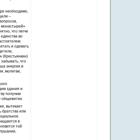
ыре необходимо,
цели –
вопросов,
е монастырей»
ятно, что легче
 единства во
настоятелем
итать и одевать
детели,
н (Крестьянкин)
 забывать, что
ша энергия в
и, молитве,
шого
дим здания и
тву получим
е общежитие.
ие, вытекает
ь братства или
социальное
вращаются в
ановится той
слушании,