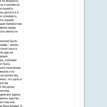
 по возрасту,
азу становятся
астырей в
ны делать и в
о сознавать,
вить нашим
ьшие библиотеки
имеем права
сить милости
рванная было
еркви – жизнь
тного опыта.
ли дар не
адиция
е, глубокие
т Бога,
ьное поколение.
жизни и по
сестричества.
нно, что цель и
инства
й Литургии,
 взгляд
удем все едины
единое чувство,
атства или
ю Духа Божия. А