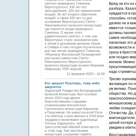
святого праведного ­Симеона
Вряд ли кто из
Верхотурского: 330 лет его
разбора. Казал
прославления, 320 лет перенесения
нуждается в пр
мощей, 35 лет второго обретения
мощей, а также 420 лет со дня
способен, гото
основания Верхотурского Свято-­
далеко не в ка
Николаевского мужского монастыря,
имеется только
где покоятся мощи праведного
Симеона. О жизни этого
должны проявл
удивительного святого, о том, как
самое необходи
Верхотурье стало экономическим,
насколько это 
а затем и духовным центром Урала
и Сибири и чем сегодня поучительно
возможности и 
для нас житие праведного Симеона,
сразу в братств
«Журналу Московской Патриархии»
или поздно мир
рассказал наместник Свято-­
Николаевского Верхотурского
иноком. Можно
мужского монастыря игумен Иероним
преуспевающей 
(Миронов). PDF-версия.
надо стремитьс
12 февраля 2025 г. 16:00
Трезво оценива
Кто закроет Псалтирь, тому небо
желающих по-на
закроется
уж велико. Пон
Задонский Рождество-Богородицкий
общества. Но д
мужской монастырь был основан
около 1610 года двумя
приспособленно
благочестивыми старцами-
монашескому де
схимонахами московского
любви созидает
Сретенского монастыря Кириллом
и Герасимом. Но известна всей Руси
Отечеству. Да
эта обитель стала именно в XVIII веке
книгоиздатели,
трудами и молитвами чудотворца
ценой потери д
Тихона Задонского, чей
трехсотлетний юбилей отмечается
увидим в обите
в этом году. Как насельники
монастыря сохраняют память
Восстанавливат