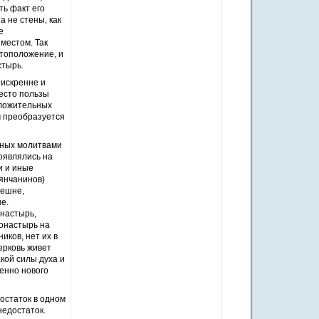
ь факт его
а не стены, как
е
местом. Так
стоположение, и
стырь.
 искренне и
есто пользы
оложительных
м преобразуется
нных молитвами
оявлялись на
и и иные
янчанинов)
нешне,
е.
онастырь,
монастырь на
иков, нет их в
ерковь живет
кой силы духа и
енно нового
достаток в одном
недостаток.