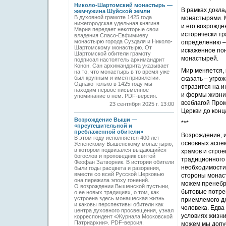
Николо-Шартомский монастырь —
В рамках докл
жемчужина Шуйской земли
В духовной грамоте 1425 года
монастырями. М
нижегородская удельная княгиня
и его возрожд
Мария передает некоторые свои
исторически тр
владения Спасо-Евфимиеву
монастырю города Суздаля и Николо-
определению – 
Шартомскому монастырю. От
искаженное пон
Шартомской обители грамоту
монастырей.
подписал настоятель архимандрит
Конон. Сан архимандрита указывает
Мир меняется,
на то, что монастырь в то время уже
был крупным и имел привилегии.
сказать – угро
Однако только в 1425 году мы
отразится на и
находим первое письменное
и формы жизни 
упоминание о нем. PDF-версия.
всеблагой Пром
23 сентября 2025 г. 13:00
Церкви до конц
Возрождение Выши —
***
«преутешительной и
преблаженной обители»
Возрождение, и
В этом году исполняется 400 лет
основных аспек
Успенскому Вышенскому монастырю,
в котором подвизался выдающийся
храмов и строе
богослов и проповедник святой
традиционного 
Феофан Затворник. В истории обители
необходимости
были годы расцвета и разорения,
вместе со всей Русской Церковью
стороны монаст
она пережила эпоху гонений.
можем пренебр
О возрождении Вышенской пустыни,
бытовые потреб
о ее новых традициях, о том, как
устроена здесь монашеская жизнь
приемлемого д
и каковы перспективы обители как
человека. Едва
центра духовного просвещения, узнал
условиях жизни
корреспондент «Журнала Московской
Патриархии». PDF-версия.
можем мы допус