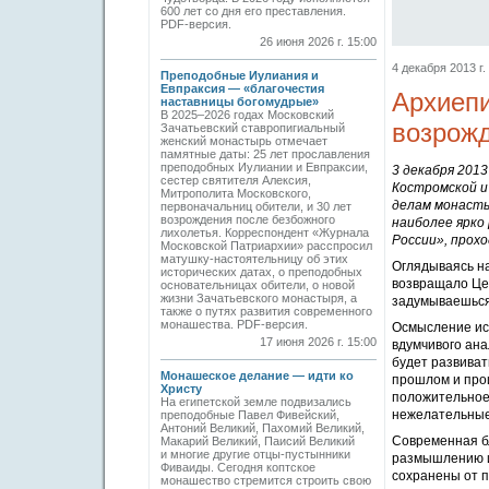
600 лет со дня его преставления.
PDF-версия.
26 июня 2026 г. 15:00
4 декабря 2013 г.
Преподобные Иулиания и
Евпраксия — «благочестия
Архиепи
наставницы богомудрые»
В 2025–2026 годах Московский
возрожд
Зачатьевский ставропигиальный
женский монастырь отмечает
памятные даты: 25 лет прославления
преподобных Иулиании и Евпраксии,
3 декабря 2013
сестер святителя Алексия,
Костромской и 
Митрополита Московского,
делам монасты
первоначальниц обители, и 30 лет
возрождения после безбожного
наиболее ярко
лихолетья. Корреспондент «Журнала
России», прохо
Московской Патриархии» расспросил
матушку-настоятельницу об этих
Оглядываясь на
исторических датах, о преподобных
возвращало Цер
основательницах обители, о новой
жизни Зачатьевского монастыря, а
задумываешься
также о путях развития современного
монашества. PDF-версия.
Осмысление ист
17 июня 2026 г. 15:00
вдумчивого ана
будет развиват
Монашеское делание — идти ко
прошлом и прои
Христу
положительное,
На египетской земле подвизались
нежелательные
преподобные Павел Фивейский,
Антоний Великий, Пахомий Великий,
Современная бл
Макарий Великий, Паисий Великий
и многие другие отцы-пустынники
размышлению и
Фиваиды. Сегодня коптское
сохранены от п
монашество стремится строить свою