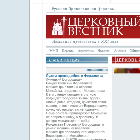
ЖМП
Церковь
Аналитика
Новости
Анонсы
Общес
монашество
Лужки преподобного Ферапонта
Лужецкий Богородице-
Рождественский Ферапонтов
монастырь стоит на окраине
Можайска, недалеко от Москвы-реки.
К его стенам сегодня вплотную
подходит городская жизнь: дороги,
жилые дома, стадион, движется поток
машин, в том числе и к Бородинскому
полю, что находится неподалеку.
Сама обитель принадлежит Можайску
не современному, а древнему. В
центре монастыря — собор
Рождества Пресвятой Богородицы и
рака с мощами основателя
монастыря преподобного Ферапонта
Белозерского, Можайского
чудотворца. В 2026 году исполняется