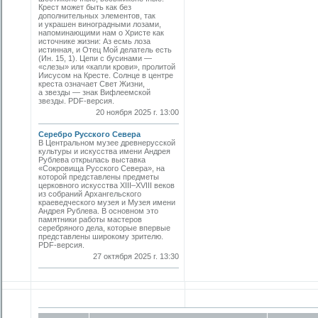
Крест может быть как без
дополнительных элементов, так
и украшен виноградными лозами,
напоминающими нам о Христе как
источнике жизни: Аз есмь лоза
истинная, и Отец Мой делатель есть
(Ин. 15, 1). Цепи с бусинами —
«слезы» или «капли крови», пролитой
Иисусом на Кресте. Солнце в центре
креста означает Свет Жизни,
а звезды — знак Вифлеемской
звезды. PDF-версия.
20 ноября 2025 г. 13:00
Серебро Русского Севера
В Центральном музее древнерусской
культуры и искусства имени Андрея
Рублева открылась выставка
«Сокровища Русского Севера», на
которой представлены предметы
церковного искусства XIII–XVIII веков
из собраний Архангельского
краеведческого музея и Музея имени
Андрея Рублева. В основном это
памятники работы мастеров
серебряного дела, которые впервые
представлены широкому зрителю.
PDF-версия.
27 октября 2025 г. 13:30