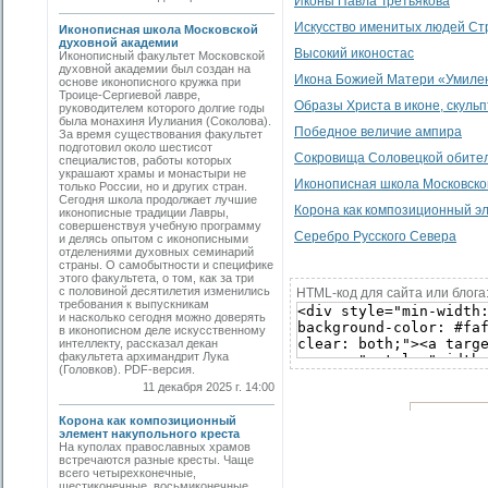
Иконы Павла Третьякова
Искусство именитых людей Ст
Иконописная школа Московской
духовной академии
Высокий иконостас
Иконописный факультет Московской
духовной академии был создан на
Икона Божией Матери «Умилен
основе иконописного кружка при
Троице-Сергиевой лавре,
Образы Христа в иконе, скульп
руководителем которого долгие годы
была монахиня Иулиания (Соколова).
Победное величие ампира
За время существования факультет
подготовил около шестисот
Сокровища Соловецкой обите
специалистов, работы которых
украшают храмы и монастыри не
Иконописная школа Московско
только России, но и других стран.
Сегодня школа продолжает лучшие
Корона как композиционный эл
иконописные традиции Лавры,
совершенствуя учебную программу
Серебро Русского Севера
и делясь опытом с иконописными
отделениями духовных семинарий
страны. О самобытности и специфике
этого факультета, о том, как за три
с половиной десятилетия изменились
HTML-код для сайта или блога
требования к выпускникам
и насколько сегодня можно доверять
в иконописном деле искусственному
интеллекту, рассказал декан
факультета архимандрит Лука
(Головков). PDF-версия.
11 декабря 2025 г. 14:00
Корона как композиционный
элемент накупольного креста
На куполах православных храмов
встречаются разные кресты. Чаще
всего четырехконечные,
шестиконечные, восьмиконечные.