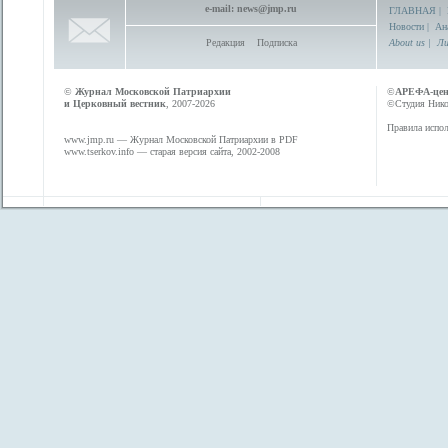
e-mail:
news@jmp.ru
ГЛАВНАЯ
|
Новости
|
Ан
Редакция
Подписка
About us
|
Ли
©
Журнал Московской Патриархии
©
АРЕФА-це
и Церковный вестник
, 2007-2026
©Студия Никол
Правила испол
www.jmp.ru
— Журнал Московской Патриархии в PDF
www.tserkov.info
— старая версия сайта, 2002-2008