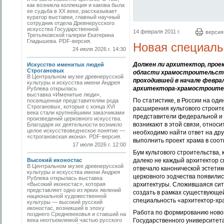
как возникла коллекция и какова была
ее судьба в ХХ веке, рассказывает
куратор выставки, главный научный
сотрудник отдела Древнерусского
искусства Государственной
14 февраля 2011 г.
версия
Третьяковской галереи Екатерина
Гладышева. PDF-версия.
Новая специаль
24 июля 2026 г. 14:30
Должен ли архитектор, прое
Искусство именитых людей
Строгановых
области храмостроительст
В Центральном музее древнерусской
проходившей в начале февра
культуры и искусства имени Андрея
архитектора-храмостроите
Рублева открылась
выставка «Именитые люди»,
По статистике, в России на од
посвященная представителям рода
Строгановых, которые с конца XVI
расширения культового строите
века стали крупнейшими заказчиками
представители федеральной и 
произведений церковного искусства.
возникают в этой связи, относ
Благодаря их деятельности возникло
целое искусствоведческое понятие —
необходимо найти ответ на дру
«строгановская икона». PDF-версия.
выполнить проект храма в соо
17 июля 2026 г. 12:00
Бум культового строительства,
Высокий иконостас
далеко не каждый архитектор с
В Центральном музее древнерусской
отвечало канонической эстети
культуры и искусства имени Андрея
церковного зодчества появили
Рублева открылась выставка
«Высокий иконостас», которая
архитектуры. Сложившаяся сит
представляет одно из ярких явлений
создать в рамках существующе
национальной художественной
специальность «архитектор-хр
культуры — высокий русский
иконостас, возникший в эпоху
Работа по формированию новог
позднего Средневековья и ставший на
века неотъемлемой частью русского
Государственного университет