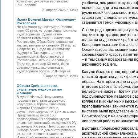
храма, его духовной вертикалью.
учебники, лекционные курсы, 
PDF-версия.
нового стандарта на высоком 
20 апреля 2026 г. 13:30
русле новой специальности прох
существуют специальные курсы
Икона Божией Матери «Умиление»
становится темой курсовых и д
Ростовская
Не так много существует в России
Своего рода презентация усил
икон XX века, которые были признаны
чудотворными. Одной из них
«архитектор-храмостроитель» 
является Богоматерь «Умиление»
выставки студенческих работ 
Ростовская. Образ был прославлен
Концепция выставки была основ
как местночтимая святыня 19 марта /
1 апреля 1911 года по инициативе
Организаторы экспозиции выст
будущего Патриарха, а тогда
созерцающего красоту памятни
архиепископа Ярославского и
– и тем самым предоставили п
Ростовского Тихона (Беллавина).
Тогда же, в начале ХХ века, было
церковного зодчего.
сделано несколько списков с
чудотворного образа. PDF-версия.
Как уже было сказано, первый 
9 апреля 2026 г. 15:00
красотой архитектурных форм 
образа. На втором этапе студе
Образы Христа в иконе,
итоговые работы: альбомы, за
скульптуре, медном литье
рельефные макеты. Третий этап
и эмалях
под руководством педагогов р
В музее «Новый Иерусалим»
проходит выставка церковного
коллегам в их научных изыскан
искусства «Образы Спасителя
преподавателей занимаются ку
и Креста Господня в иконе,
выставке были представлены ре
скульптуре, медном литье и эмалях».
Представлено около 150
Борисоглебск) и на архитектур
произведений из собрания музея
дипломную работу по конкретно
и частных коллекций, созданных с XVI
до начала XX века. Некоторые из них
Выставка продемонстрировала,
никогда ранее не демонстрировались
архитектурной специальности. 
из-за состояния сохранности.
И широкий зритель смог их увидеть