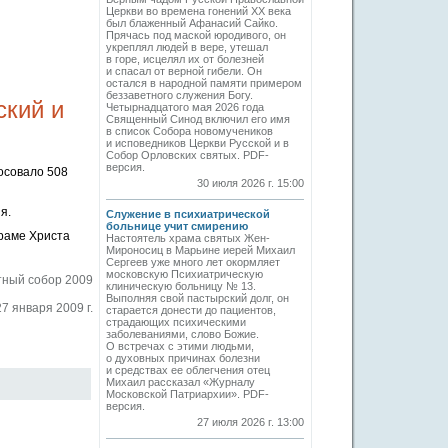
Церкви во времена гонений XX века
был блаженный Афанасий Сайко.
Прячась под маской юродивого, он
укреплял людей в вере, утешал
в горе, исцелял их от болезней
и спасал от верной гибели. Он
остался в народной памяти примером
беззаветного служения Богу.
ский и
Четырнадцатого мая 2026 года
Священный Синод включил его имя
в список Собора новомучеников
и исповедников Церкви Русской и в
Собор Орловских святых. PDF-
версия.
осовало 508
30 июля 2026 г. 15:00
я.
Служение в психиатрической
больнице учит смирению
раме Христа
Настоятель храма святых Жен-
Мироносиц в Марьине иерей Михаил
Сергеев уже много лет окормляет
московскую Психиатрическую
ный собор 2009
клиническую больницу № 13.
Выполняя свой пастырский долг, он
27 января 2009 г.
старается донести до пациентов,
страдающих психическими
заболеваниями, слово Божие.
О встречах с этими людьми,
о духовных причинах болезни
и средствах ее облегчения отец
Михаил рассказал «Журналу
Московской Патриархии». PDF-
версия.
27 июля 2026 г. 13:00