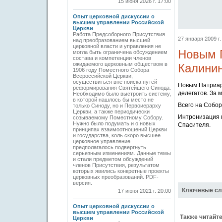
15 июня 2026 г. 17:00
Опыт церковной дискуссии о
высшем управлении Российской
Церкви
Работа Предсоборного Присутствия
27 января 2009 г.
над преобразованием высшей
церковной власти и управления не
Новым 
могла быть ограничена обсуждением
состава и компетенции членов
ожидаемого церковным обществом в
Калинин
1906 году Поместного Собора
Всероссийской Церкви,
осуществиться вне поиска путей
Новым Патриар
реформирования Святейшего Синода.
делегатов. За 
Необходимо было выстроить систему,
в которой нашлось бы место не
Всего на Собо
только Синоду, но и Первоиерарху
Церкви, а также периодически
Интронизация 
созываемому Поместному Собору.
Нужно было подумать и о новых
Спасителя.
принципах взаимоотношений Церкви
и государства, коль скоро высшее
церковное управление
предполагалось подвергнуть
серьезным изменениям. Данные темы
и стали предметом обсуждений
членов Присутствия, результатом
которых явились конкретные проекты
церковных преобразований. PDF-
версия.
Ключевые сл
17 июня 2021 г. 20:00
Опыт церковной дискуссии о
высшем управлении Российской
Также читайте
Церкви