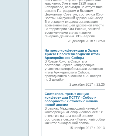
красными. Уже в мае 1919 года в
Ставрополе, несмотря на отсутствие
связи с Патриархом и Высшим
Церковным Советом, состоялся Юго-
Восточный русский церковный Собор.
В его задачу входила организация
временной высшей церковной власти
на территории Юга России, занятой
вооруженными силами армии
генерала Деникина. PDF-версия
28 декабря 2018 г. 08:50
На пресс-конференции в Храме
Христа Спасителя подвели итоги
Архиерейского Собора
В Храме Христа Спасителя
состоялась пресс-конференция,
участники которой назвали основные
итоги Архиерейского Собора,
проходившего в Москве с 29 ноября
по 2 декабря.
2 декабря 2017 г. 22:25
Состоялась третья секция
конференции ПСТГУ «Собор и
соборность: к столетию начала
новой эпохи»
В рамках Международной научной
конференции «Собор и соборность: к
столетию начала новой эпохи»
состоялась секция «Поместный собор
как итог синодальной эпохи».
15 ноября 2017 г. 20:13