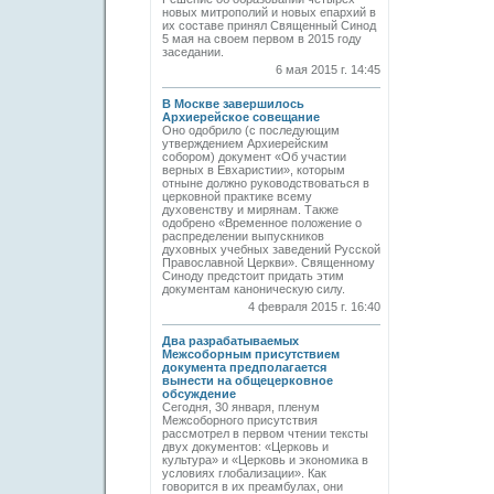
новых митрополий и новых епархий в
их составе принял Священный Синод
5 мая на своем первом в 2015 году
заседании.
6 мая 2015 г. 14:45
В Москве завершилось
Архиерейское совещание
Оно одобрило (с последующим
утверждением Архиерейским
собором) документ «Об участии
верных в Евхаристии», которым
отныне должно руководствоваться в
церковной практике всему
духовенству и мирянам. Также
одобрено «Временное положение о
распределении выпускников
духовных учебных заведений Русской
Православной Церкви». Священному
Синоду предстоит придать этим
документам каноническую силу.
4 февраля 2015 г. 16:40
Два разрабатываемых
Межсоборным присутствием
документа предполагается
вынести на общецерковное
обсуждение
Сегодня, 30 января, пленум
Межсоборного присутствия
рассмотрел в первом чтении тексты
двух документов: «Церковь и
культура» и «Церковь и экономика в
условиях глобализации». Как
говорится в их преамбулах, они