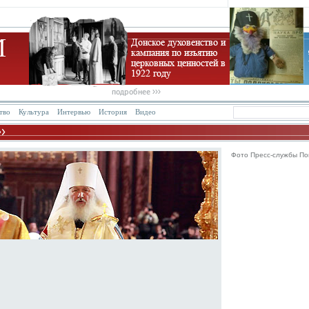
тво
Культура
Интервью
История
Видео
Фото Пресс-службы По