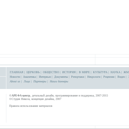
ГЛАВНАЯ
|
ЦЕРКОВЬ
|
ОБЩЕСТВО
|
ИСТОРИЯ
|
В МИРЕ
|
КУЛЬТУРА
|
НАУКА
|
ЖМ
Новости
|
Аналитика
|
Интервью
|
Документы
|
Репортажи
|
Некрологи
|
Рецензии
|
Видео
|
About us
|
Лица
|
Партнеры
|
Наши баннеры
©
АРЕФА-центр
, детальный дизайн, программирование и поддержка, 2007-2015
©Студия Никола, концепция дизайна, 2007
Правила использования материалов