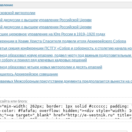
авление
сковской митрополии
й дискуссии о высшем управлении Российской Церкви
й дискуссии о высшем управлении Российской Церкви
шее церковное управление на Юге России в 1919–1920 годах
еренции в Храме Христа Спасителя подвели итоги Архиерейского Собора
етья секция конференции ПСТГУ «Собор и соборность: к столетию начала но
од образовал новую епархию, подвел черту под важным подготовительным 
 собору и принял ряд ключевых кадровых решений
нод образовал четыре новых митрополии и десять епархий
ершилось Архиерейское совещание
ываемых Межсоборным присутствием документа предполагается вынести на
сайта или блога: