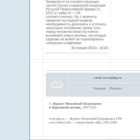
базируются на соответствующих
частях Основ социальной концепции
Русской Православной Церкви (п.
XIV.2 и главы VI — VII
соответственно). Но с момента
принятия последней назрела
необходимость дополнить и уточнить
некоторые положения; кроме того,
перед человечеством постоянно
возникают новые вызовы, на которые
Церковь не может не отреагировать
соборным суждением.
30 января 2015 г. 16:00
e-mail:
news@jmp.ru
Редакция
Подписка
©
Журнал Московской Патриархии
и Церковный вестник
, 2007-2026
www.jmp.ru
— Журнал Московской Патриархии в PDF
www.tserkov.info
— старая версия сайта, 2002-2008