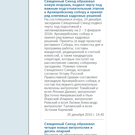
Священный Синод образовал
новую епархию, подвел черту под
важным подготовительным этапом
к Архиерейскому собору и принял
ряд ключевых кадровых решений
На состоявшемся вчера, 24 декабря,
заседании Священный Синод подвел
черту под подготовкой к
запланированному на 2 – 3 февраля
2016г. Архиерейскому собору и
принял ряд важных кадровых
решений. Приняты (в виде проектов)
регламент Собора, его повестка дня и
программа работы, составы
мандатной, редакционной и счетной
комиссий, а также кандидатура
секретаря, которые поступят на
рассмотрение самому соборному
заседанию. Помимо членов
Священного Синода, которые
согласно Уставу Русской
Православной Церкви составляют
президиум Архиерейского собора, в
состав последнего дополнительно
включены митрополит Токийский и
всея Японии Даниил, митрополит
Восточно-Американский и Нью-
Йоркский Иларион, митрополит
Рижский и всея Латвии Александр,
митрополит Таллинский и всея
Эстонии Корнилий.
25 декабря 2015 г. 14:40
Священный Синод образовал
четыре новых митрополии и
десять епархий
Решение об образовании четырех