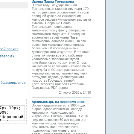
Иконы Павла Третьякова
В этом году Государственная
Третьяковская галерея отмечает 170
лет со дня своего основания. К столь
солидной дате в ее Инженерном
корпусе открыта уникальная выставка
«Иконы. Собрание Павла
Третьякова», посвященная
малоизвестному факту биографии
знаменитого мецената. Последние
восемь лет своей жизни Павел
Михайлович собирал иконы. За это
время его коллекция пополнилась
более чем 60 произведениями
вой эпохи»
древнерусского искусства. В течение
столетия почти все это собрание
этапом к
хранилось в запасниках музея
и не было известно зрителю. О том,
как возникла коллекция и какова была
ее судьба в ХХ веке, рассказывает
куратор выставки, главный научный
сотрудник отдела Древнерусского
искусства Государственной
 общецерковное
Третьяковской галереи Екатерина
Гладышева. PDF-версия.
24 июля 2026 г. 14:30
Архипастырь на переломе эпох
Восемнадцатого августа 1966 года
в Краснодаре отошел ко Господу
митрополит Краснодарский
и Кубанский Виктор (Святин). В 2026
году исполняется 60 лет со дня его
кончины — срок, позволяющий
осмыслить масштаб личности
подвижника, чья жизнь стала