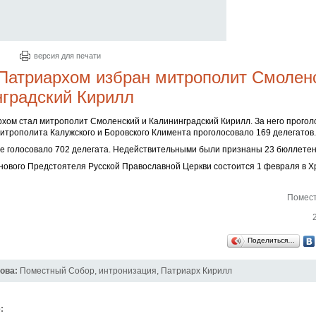
версия для печати
Патриархом избран митрополит Смолен
градский Кирилл
хом стал митрополит Смоленский и Калининградский Кирилл. За него прогол
митрополита Калужского и Боровского Климента проголосовало 169 делегатов.
ре голосовало 702 делегата. Недействительными были признаны 23 бюллетен
нового Предстоятеля Русской Православной Церкви состоится 1 февраля в Х
Помест
Поделиться…
ова:
Поместный Собор
,
интронизация
,
Патриарх Кирилл
: