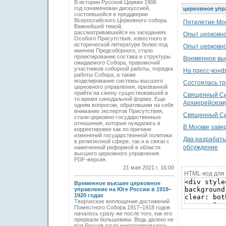
В истории Русской Церкви 1906
год ознаменован дискуссией,
церковное упр
состоявшейся в преддверии
Всероссийского Церковного собора.
Пятилетие Мо
Важнейшей темой,
рассматривавшейся на заседаниях
Опыт церковно
Особого Присутствия, известного в
исторической литературе более под
Опыт церковно
именем Предсоборного, стало
проектирование состава и структуры
Временное выс
ожидаемого Собора, правомочий
участников соборной работы, порядка
На пресс-конф
работы Собора, а также
моделирование системы высшего
Состоялась тр
церковного управления, призванной
прийти на смену существовавшей в
Священный Син
то время синодальной форме. Еще
Архиерейскому
одним вопросом, обратившим на себя
внимание экспертов Присутствия,
Священный Си
стали церковно-государственные
отношения, которые нуждались в
В Москве зав
корректировке как по причине
изменений государственной политики
Два разрабат
в религиозной сфере, так и в связи с
обсуждение
намеченной реформой в области
высшего церковного управления.
PDF-версия.
21 мая 2021 г. 16:00
HTML-код для 
Временное высшее церковное
управление на Юге России в 1919–
1920 годах
Творческое воплощение достижений
Поместного Собора 1917–1918 годов
началось сразу же после того, как его
прервали большевики. Ведь далеко не
вся Россия тогда контролировалась