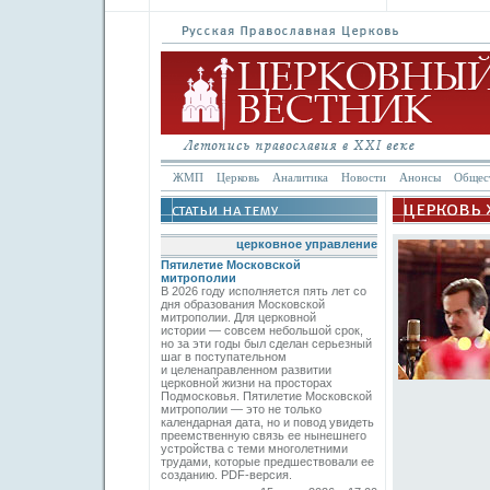
ЖМП
Церковь
Аналитика
Новости
Анонсы
Общес
церковное управление
Пятилетие Московской
митрополии
В 2026 году исполняется пять лет со
дня образования Московской
митрополии. Для церковной
истории — совсем небольшой срок,
но за эти годы был сделан серьезный
шаг в поступательном
и целенаправленном развитии
церковной жизни на просторах
Подмосковья. Пятилетие Московской
митрополии — это не только
календарная дата, но и повод увидеть
преемственную связь ее нынешнего
устройства с теми многолетними
трудами, которые предшествовали ее
созданию. PDF-версия.