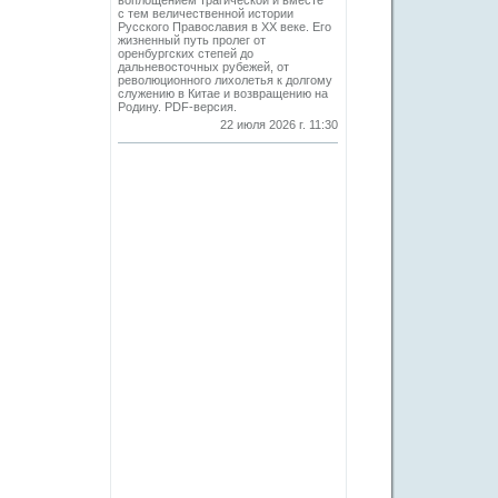
воплощением трагической и вместе
с тем величественной истории
Русского Православия в XX веке. Его
жизненный путь пролег от
оренбургских степей до
дальневосточных рубежей, от
революционного лихолетья к долгому
служению в Китае и возвращению на
Родину. PDF-версия.
22 июля 2026 г. 11:30