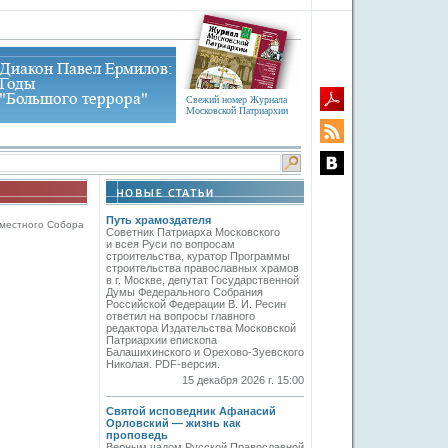
Свежий номер Журнала
Московской Патриархии
Путь храмоздателя
местного Собора
Советник Патриарха Московского
и всея Руси по вопросам
строительства, куратор Программы
строительства православных храмов
в г. Москве, депутат Государственной
Думы Федерального Собрания
Российской Федерации В. И. Ресин
ответил на вопросы главного
редактора Издательства Московской
Патриархии епископа
Балашихинского и Орехово-Зуевского
Николая. PDF-версия.
15 декабря 2026 г. 15:00
Святой исповедник Афанасий
Орловский — жизнь как
проповедь
Верным чадом Русской Православной